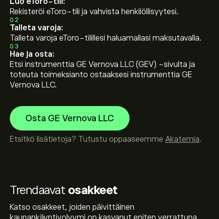
Luo eToro-tili:
Rekisteröi eToro-tili ja vahvista henkilöllisyytesi.
02
Talleta varoja:
Talleta varoja eToro-tilillesi haluamallasi maksutavalla.
03
Hae ja osta:
Etsi instrumenttia GE Vernova LLC (GEV) -sivulta ja
toteuta toimeksianto ostaaksesi instrumenttia GE
Vernova LLC.
Osta GE Vernova LLC
Etsitkö lisätietoja? Tutustu oppaaseemme
Akatemia
.
Trendaavat
osakkeet
Katso osakkeet, joiden päivittäinen
kaupankäyntivolyymi on kasvanut eniten verrattuna