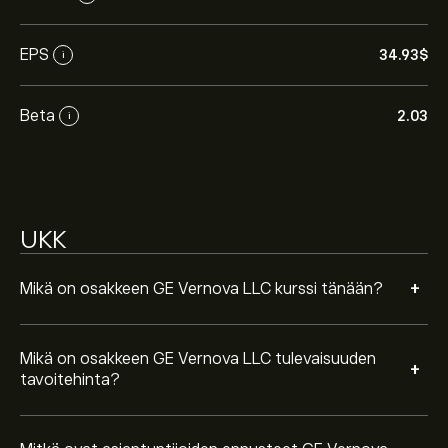
Asiantuntijoiden ennusteet GE Vernova LLC osakkeelle
EPS
34.93‎$‎
i
perustuen markkinatrendeihin, talousraportteihin ja
odotettuun kasvuun. Katso viimeisimmät ennusteet
tulevaisuuden hintamuutoksille.
Beta
2.03
i
Instrumentin GE Vernova LLC markkina-arvo on
263.76B‎$‎
Perustuen 14 analyytikon suosituksiin koskien GEV
UKK
viimeisen kolmen kuukauden ajalta, yleinen konsensus
on Vahva Osta.
+
Mikä on osakkeen GE Vernova LLC kurssi tänään?
Mikä on osakkeen GE Vernova LLC tulevaisuuden
+
tavoitehinta?