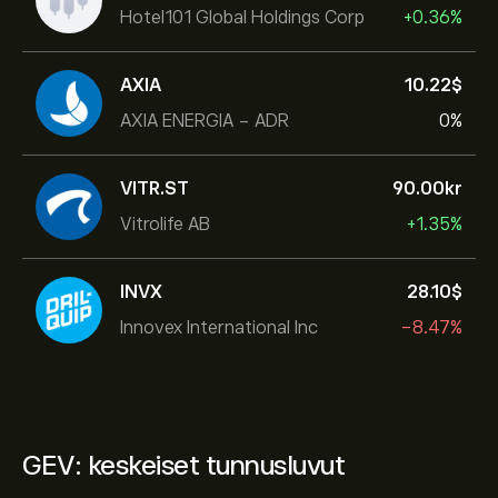
Hotel101 Global Holdings Corp
+0.36%
AXIA
10.22‎$‎
AXIA ENERGIA - ADR
0%
VITR.ST
90.00‎kr‎
Vitrolife AB
+1.35%
INVX
28.10‎$‎
Innovex International Inc
-8.47%
GEV: keskeiset tunnusluvut