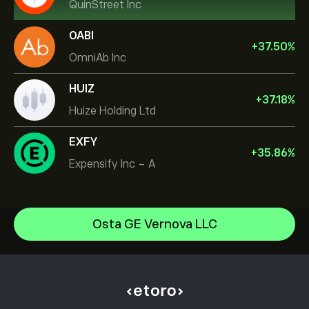
QuinStreet Inc
OABI
+
37.50
%
OmniAb Inc
HUIZ
+
37.18
%
Huize Holding Ltd
EXFY
+
35.86
%
Expensify Inc - A
Micron Technology, Inc.
Osta GE Vernova LLC
Vistra Corp
Ohjekeskus
Lam Research Corp
Tallettaminen
Kuinka CopyTrading toimii
Applied Materials Inc
Nostaminen
Vastuullinen kaupankäynti
Johnson & Johnson
Miksi valita eToro
Avaa tili