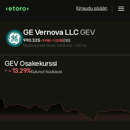
Kirjaudu sisään
GE Vernova LLC
GEV
990.32‎$‎
-9.98
(-1.00%)
(1D)
Myöhästyneet hinnat:
NASDAQ
•
USD:na
GEV Osakekurssi
‎-13.29‎
Kulunut kuukausi