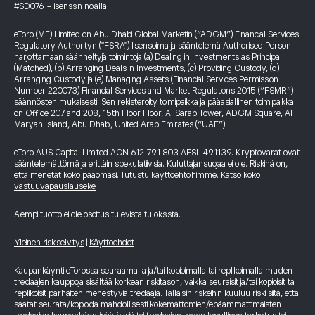
#SD076 -lisenssin nojalla
eToro (ME) Limited on Abu Dhabi Global Marketin (“ADGM”) Financial Services
Regulatory Authorityn ("FSRA") lisensoima ja sääntelemä Authorised Person
harjoittamaan säänneltyjä toimintoja (a) Dealing in Investments as Principal
(Matched), (b) Arranging Deals in Investments, (c) Providing Custody, (d)
Arranging Custody ja (e) Managing Assets (Financial Services Permission
Number 220073) Financial Services and Market Regulations 2015 (“FSMR”) -
säännösten mukaisesti. Sen rekisteröity toimipaikka ja pääasiallinen toimipaikka
on Office 207 and 208, 15th Floor Floor, Al Sarab Tower, ADGM Square, Al
Maryah Island, Abu Dhabi, United Arab Emirates (“UAE”).
eToro AUS Capital Limited ACN 612 791 803 AFSL 491139. Kryptovarat ovat
sääntelemättömiä ja erittäin spekulatiivisia. Kuluttajansuojaa ei ole. Riskinä on,
että menetät koko pääomasi. Tutustu
käyttöehtoihimme
.
Katso koko
vastuuvapauslauseke
Aiempi tuotto ei ole osoitus tulevista tuloksista.
Yleinen riskiselvitys
|
Käyttöehdot
Kaupankäynti eTorossa seuraamalla ja/tai kopioimalla tai replikoimalla muiden
treidaajien kauppoja sisältää korkean riskitason, vaikka seuraisit ja/tai kopioisit tai
replikoisit parhaiten menestyviä treidaajia. Tällaisiin riskeihin kuuluu riski siitä, että
saatat seurata/kopioida mahdollisesti kokemattomien/epäammattimaisten