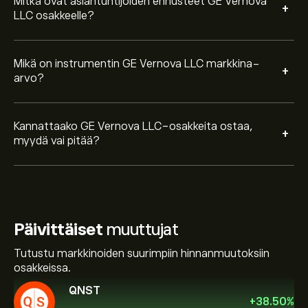
Mitkä ovat asiantuntijoiden ennusteet GE Vernova
+
LLC osakkeelle?
Mikä on instrumentin GE Vernova LLC markkina-
+
arvo?
Kannattaako GE Vernova LLC-osakkeita ostaa,
+
myydä vai pitää?
Päivittäiset
muuttujat
Tutustu markkinoiden suurimpiin hinnanmuutoksiin
osakkeissa.
QNST
+
38.50
%