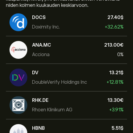
niiden kolmen kuukauden keskiarvoon.
DOCS
27.40‎$‎
Doximity Inc.
+32.62%
ANA.MC
213.00‎€‎
Acciona
0%
DV
13.21‎$‎
DoubleVerify Holdings Inc
+12.81%
RHK.DE
13.30‎€‎
Rhoen Klinikum AG
+3.91%
HBNB
5.51‎$‎