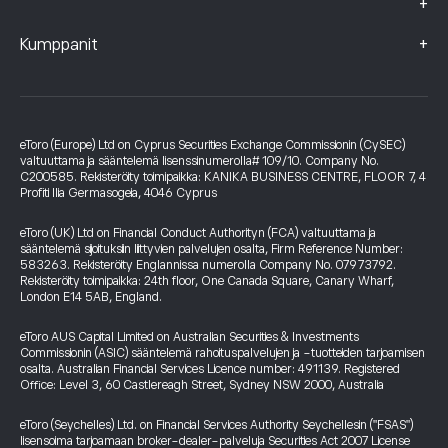
+
+
Kumppanit
eToro (Europe) Ltd on Cyprus Securities Exchange Commissionin (CySEC)
valtuuttama ja sääntelemä lisenssinumerolla# 109/10. Company No.
C200585. Rekisteröity toimipaikka: KANIKA BUSINESS CENTRE, FLOOR 7, 4
Profiti Ilia Germasogeia, 4046 Cyprus
eToro (UK) Ltd on Financial Conduct Authorityn (FCA) valtuuttama ja
sääntelemä sijoituksiin liittyvien palvelujen osalta, Firm Reference Number:
583263. Rekisteröity Englannissa numerolla Company No. 07973792.
Rekisteröity toimipaikka: 24th floor, One Canada Square, Canary Wharf,
London E14 5AB, England.
eToro AUS Capital Limited on Australian Securities & Investments
Commissionin (ASIC) sääntelemä rahoituspalvelujen ja -tuotteiden tarjoamisen
osalta. Australian Financial Services Licence number: 491139. Registered
Office: Level 3, 60 Castlereagh Street, Sydney NSW 2000, Australia
eToro (Seychelles) Ltd. on Financial Services Authority Seychellesin ("FSAS")
lisensoima tarjoamaan broker-dealer-palveluja Securities Act 2007 License