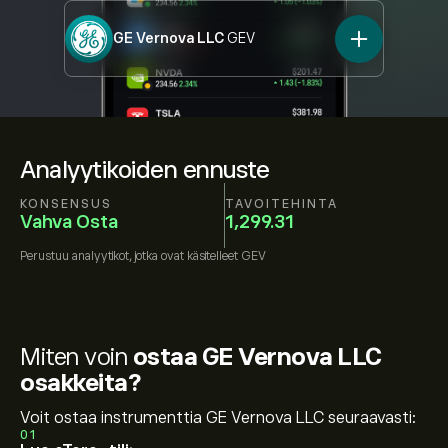
GE Vernova LLC
GEV
Analyytikoiden ennuste
KONSENSUS
TAVOITEHINTA
Vahva Osta
1,299.31
Perustuu
analyytikot, jotka ovat käsitelleet
GEV
Miten voin
ostaa GE Vernova LLC
osakkeita?
Voit ostaa instrumenttia GE Vernova LLC seuraavasti:
01