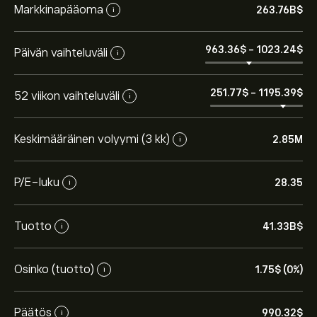
Markkinapääoma
263.76B‎$‎
i
963.36‎$‎
-
1023.24‎$‎
Päivän vaihteluväli
i
251.77‎$‎
-
1195.39‎$‎
52 viikon vaihteluväli
i
Keskimääräinen volyymi (3 kk)
2.85M
i
P/E-luku
28.35
i
Osakkeen GEV hinta tänään on 990.32‎$‎.
Tuotto
41.33B‎$‎
i
Osinko (tuotto)
1.75‎$‎ (0%)
i
Keskihinta osakkeelle GE Vernova LLC on 990.32‎$‎.
Luo
tili
eToroon saadaksesi asiantuntijoiden ennusteet ja
Päätös
hintatavoitteet.
990.32‎$‎
i