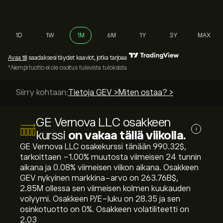
1D
1W
1M
6M
1Y
3Y
MAX
Avaa tili
saadaksesi täydet kaaviot, jotka tarjoaa
*Aiempi tuotto ei ole osoitus tulevista tuloksista
Siirry kohtaan:
Tietoja GEV >
Miten ostaa? >
GE Vernova LLC osakkeen
i
kurssi
on vakaa tällä viikolla.
GE Vernova LLC osakekurssi tänään 990.32‎$‎,
tarkoittaen ‎-1.00‎% muutosta viimeisen 24 tunnin
aikana ja ‎0.08‎% viimeisen viikon aikana. Osakkeen
GEV nykyinen markkina-arvo on 263.76B‎$‎,
2.85M ollessa sen viimeisen kolmen kuukauden
volyymi. Osakkeen P/E-luku on 28.35 ja sen
osinkotuotto on 0%. Osakkeen volatiliteetti on
2.03