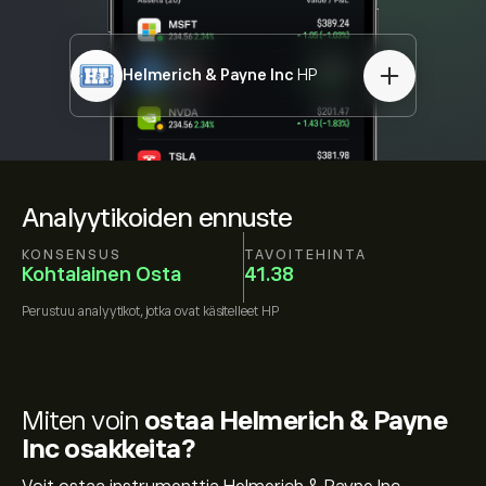
Helmerich & Payne Inc
HP
Analyytikoiden ennuste
KONSENSUS
TAVOITEHINTA
Kohtalainen Osta
41.38
Perustuu
analyytikot, jotka ovat käsitelleet
HP
Miten voin
ostaa Helmerich & Payne
Inc osakkeita?