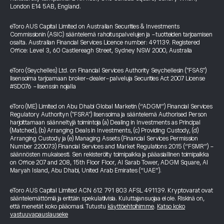
London E14 5AB, England.
eToro AUS Capital Limited on Australian Securities & Investments
Commissionin (ASIC) sääntelemä rahoituspalvelujen ja -tuotteiden tarjoamisen
osalta. Australian Financial Services Licence number: 491139. Registered
Office: Level 3, 60 Castlereagh Street, Sydney NSW 2000, Australia
eToro (Seychelles) Ltd. on Financial Services Authority Seychellesin ("FSAS")
lisensoima tarjoamaan broker-dealer-palveluja Securities Act 2007 License
#SD076 -lisenssin nojalla
eToro (ME) Limited on Abu Dhabi Global Marketin (“ADGM”) Financial Services
Regulatory Authorityn ("FSRA") lisensoima ja sääntelemä Authorised Person
harjoittamaan säänneltyjä toimintoja (a) Dealing in Investments as Principal
(Matched), (b) Arranging Deals in Investments, (c) Providing Custody, (d)
Arranging Custody ja (e) Managing Assets (Financial Services Permission
Number 220073) Financial Services and Market Regulations 2015 (“FSMR”) -
säännösten mukaisesti. Sen rekisteröity toimipaikka ja pääasiallinen toimipaikka
on Office 207 and 208, 15th Floor Floor, Al Sarab Tower, ADGM Square, Al
Maryah Island, Abu Dhabi, United Arab Emirates (“UAE”).
eToro AUS Capital Limited ACN 612 791 803 AFSL 491139. Kryptovarat ovat
sääntelemättömiä ja erittäin spekulatiivisia. Kuluttajansuojaa ei ole. Riskinä on,
että menetät koko pääomasi. Tutustu
käyttöehtoihimme
.
Katso koko
vastuuvapauslauseke