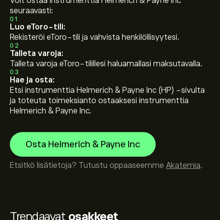
Voit ostaa instrumenttia Helmerich & Payne Inc
seuraavasti:
01
Luo eToro-tili:
Rekisteröi eToro-tili ja vahvista henkilöllisyytesi.
02
Talleta varoja:
Talleta varoja eToro-tilillesi haluamallasi maksutavalla.
03
Hae ja osta:
Etsi instrumenttia Helmerich & Payne Inc (HP) -sivulta
ja toteuta toimeksianto ostaaksesi instrumenttia
Helmerich & Payne Inc.
Osta Helmerich & Payne Inc
Etsitkö lisätietoja? Tutustu oppaaseemme
Akatemia
.
Trendaavat
osakkeet