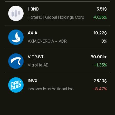
HBNB
5.51‎$‎
Hotel101 Global Holdings Corp
+0.36%
AXIA
10.22‎$‎
AXIA ENERGIA - ADR
0%
VITR.ST
90.00‎kr‎
Vitrolife AB
+1.35%
INVX
28.10‎$‎
Innovex International Inc
-8.47%