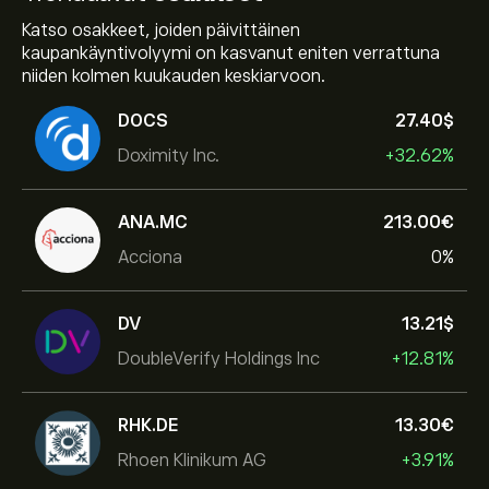
Katso osakkeet, joiden päivittäinen
kaupankäyntivolyymi on kasvanut eniten verrattuna
niiden kolmen kuukauden keskiarvoon.
DOCS
27.40‎$‎
Doximity Inc.
+32.62%
ANA.MC
213.00‎€‎
Acciona
0%
DV
13.21‎$‎
DoubleVerify Holdings Inc
+12.81%
RHK.DE
13.30‎€‎
Rhoen Klinikum AG
+3.91%