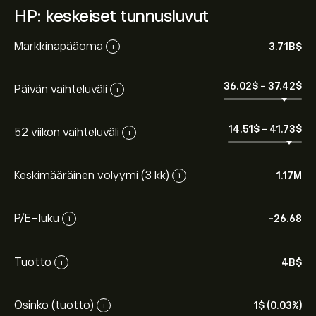
HP: keskeiset tunnusluvut
Markkinapääoma
3.71B‎$‎
i
36.02‎$‎
-
37.42‎$‎
Päivän vaihteluväli
i
14.51‎$‎
-
41.73‎$‎
52 viikon vaihteluväli
i
Keskimääräinen volyymi (3 kk)
1.17M
i
P/E-luku
-26.68
i
Tuotto
4B‎$‎
i
Osinko (tuotto)
1‎$‎ (0.03%)
i