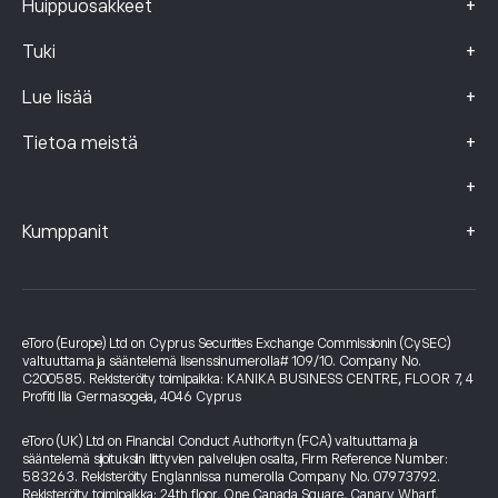
+
Huippuosakkeet
+
Tuki
+
Lue lisää
+
Tietoa meistä
+
+
Kumppanit
eToro (Europe) Ltd on Cyprus Securities Exchange Commissionin (CySEC)
valtuuttama ja sääntelemä lisenssinumerolla# 109/10. Company No.
C200585. Rekisteröity toimipaikka: KANIKA BUSINESS CENTRE, FLOOR 7, 4
Profiti Ilia Germasogeia, 4046 Cyprus
eToro (UK) Ltd on Financial Conduct Authorityn (FCA) valtuuttama ja
sääntelemä sijoituksiin liittyvien palvelujen osalta, Firm Reference Number:
583263. Rekisteröity Englannissa numerolla Company No. 07973792.
Rekisteröity toimipaikka: 24th floor, One Canada Square, Canary Wharf,