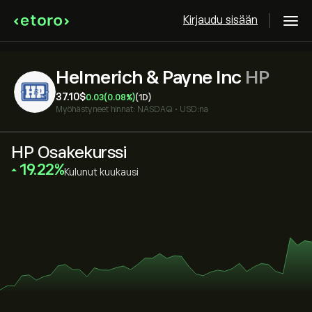
Kirjaudu sisään
Helmerich & Payne Inc
HP
37.10‎$‎
0.03
(0.08%)
(1D)
Myöhästyneet hinnat:
NASDAQ
•
USD:na
HP Osakekurssi
‎19.22‎
Kulunut kuukausi