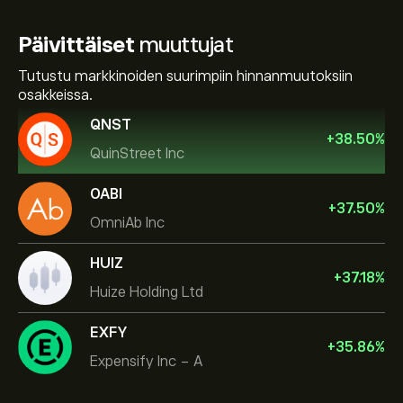
Päivittäiset
muuttujat
Tutustu markkinoiden suurimpiin hinnanmuutoksiin
osakkeissa.
QNST
+
38.50
%
QuinStreet Inc
OABI
+
37.50
%
OmniAb Inc
HUIZ
+
37.18
%
Huize Holding Ltd
EXFY
+
35.86
%
Expensify Inc - A