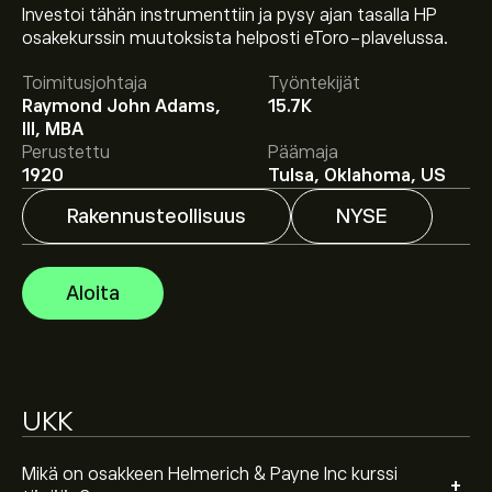
Investoi tähän instrumenttiin ja pysy ajan tasalla HP
Osakkeen HP hinta tänään on 37.10‎$‎.
osakekurssin muutoksista helposti eToro-plavelussa.
Toimitusjohtaja
Työntekijät
Raymond John Adams,
15.7K
Keskihinta osakkeelle Helmerich & Payne Inc on 37.10‎$‎.
III, MBA
Luo tili
eToroon saadaksesi asiantuntijoiden ennusteet
Perustettu
Päämaja
ja hintatavoitteet.
1920
Tulsa, Oklahoma, US
Rakennusteollisuus
NYSE
Asiantuntijoiden ennusteet Helmerich & Payne Inc
osakkeelle perustuen markkinatrendeihin,
talousraportteihin ja odotettuun kasvuun. Katso
Aloita
viimeisimmät ennusteet tulevaisuuden
hintamuutoksille.
Instrumentin Helmerich & Payne Inc markkina-arvo on
3.71B‎$‎
UKK
Perustuen 10 analyytikon suosituksiin koskien HP
viimeisen kolmen kuukauden ajalta, yleinen konsensus
on Kohtalainen Osta.
Mikä on osakkeen Helmerich & Payne Inc kurssi
+