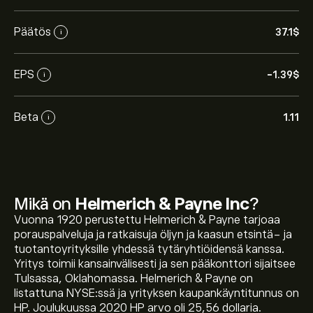
Päätös
37.1‎$‎
i
EPS
-1.39‎$‎
i
Beta
1.11
i
Mikä on
Helmerich & Payne Inc
?
Vuonna 1920 perustettu Helmerich & Payne tarjoaa
porauspalveluja ja ratkaisuja öljyn ja kaasun etsintä- ja
tuotantoyrityksille yhdessä tytäryhtiöidensä kanssa.
Yritys toimii kansainvälisesti ja sen pääkonttori sijaitsee
Tulsassa, Oklahomassa. Helmerich & Payne on
listattuna NYSE:ssä ja yrityksen kaupankäyntitunnus on
HP. Joulukuussa 2020 HP arvo oli 25,56 dollaria.