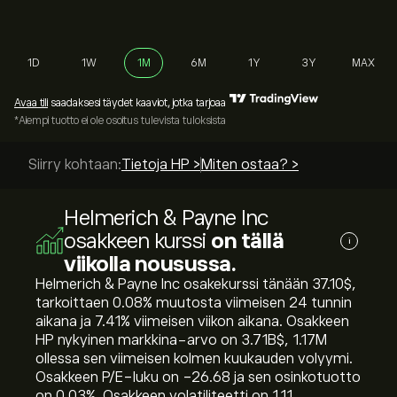
1D
1W
1M
6M
1Y
3Y
MAX
Avaa tili
saadaksesi täydet kaaviot, jotka tarjoaa
*Aiempi tuotto ei ole osoitus tulevista tuloksista
Siirry kohtaan:
Tietoja HP >
Miten ostaa? >
Helmerich & Payne Inc
osakkeen kurssi
on tällä
i
viikolla nousussa.
Helmerich & Payne Inc osakekurssi tänään 37.10‎$‎,
tarkoittaen ‎0.08‎% muutosta viimeisen 24 tunnin
aikana ja ‎7.41‎% viimeisen viikon aikana. Osakkeen
HP nykyinen markkina-arvo on 3.71B‎$‎, 1.17M
ollessa sen viimeisen kolmen kuukauden volyymi.
Osakkeen P/E-luku on -26.68 ja sen osinkotuotto
on 0.03%. Osakkeen volatiliteetti on 1.11