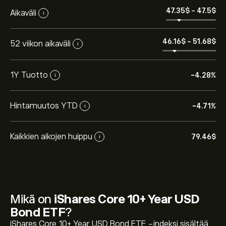
47.35‎$‎
-
47.5‎$‎
Aikaväli
i
46.16‎$‎
-
51.68‎$‎
52 viikon aikaväli
i
1Y Tuotto
-4.28%
i
Hintamuutos YTD
-4.71%
i
Kaikkien aikojen huippu
79.46‎$‎
i
Mikä on
iShares Core 10+ Year USD
Bond ETF
?
iShares Core 10+ Year USD Bond ETF -indeksi sisältää