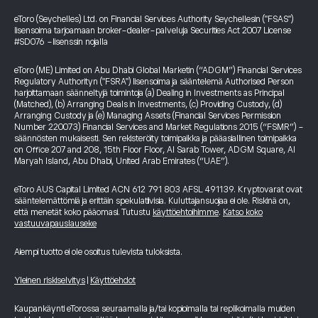
eToro (Seychelles) Ltd. on Financial Services Authority Seychellesin ("FSAS")
lisensoima tarjoamaan broker-dealer-palveluja Securities Act 2007 License
#SD076 -lisenssin nojalla
eToro (ME) Limited on Abu Dhabi Global Marketin (“ADGM”) Financial Services
Regulatory Authorityn ("FSRA") lisensoima ja sääntelemä Authorised Person
harjoittamaan säänneltyjä toimintoja (a) Dealing in Investments as Principal
(Matched), (b) Arranging Deals in Investments, (c) Providing Custody, (d)
Arranging Custody ja (e) Managing Assets (Financial Services Permission
Number 220073) Financial Services and Market Regulations 2015 (“FSMR”) -
säännösten mukaisesti. Sen rekisteröity toimipaikka ja pääasiallinen toimipaikka
on Office 207 and 208, 15th Floor Floor, Al Sarab Tower, ADGM Square, Al
Maryah Island, Abu Dhabi, United Arab Emirates (“UAE”).
eToro AUS Capital Limited ACN 612 791 803 AFSL 491139. Kryptovarat ovat
sääntelemättömiä ja erittäin spekulatiivisia. Kuluttajansuojaa ei ole. Riskinä on,
että menetät koko pääomasi. Tutustu
käyttöehtoihimme
.
Katso koko
vastuuvapauslauseke
Aiempi tuotto ei ole osoitus tulevista tuloksista.
Yleinen riskiselvitys
|
Käyttöehdot
Kaupankäynti eTorossa seuraamalla ja/tai kopioimalla tai replikoimalla muiden