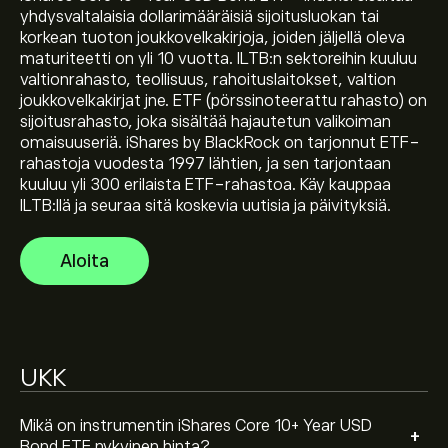
yhdysvaltalaisia dollarimääräisiä sijoitusluokan tai
Instrumentin ILTB tämänhetkinen hinta on 47.39‎$‎
korkean tuoton joukkovelkakirjoja, joiden jäljellä oleva
maturiteetti on yli 10 vuotta. ILTB:n sektoreihin kuuluu
valtionrahasto, teollisuus, rahoituslaitokset, valtion
joukkovelkakirjat jne. ETF (pörssinoteerattu rahasto) on
Instrumentin iShares Core 10+ Year USD Bond ETF
sijoitusrahasto, joka sisältää hajautetun valikoiman
kaikkien aikojen huippu on 79.46‎$‎
omaisuuseriä. iShares by BlackRock on tarjonnut ETF-
rahastoja vuodesta 1997 lähtien, ja sen tarjontaan
kuuluu yli 300 erilaista ETF-rahastoa. Käy kauppaa
Valitse "1D" tai "1W" aikaväli eToro-kaaviosta ja loitonna
ILTB:llä ja seuraa sitä koskevia uutisia ja päivityksiä.
nähdäksesi instrumentin iShares Core 10+ Year USD
Bond ETF aiemmat hintaliikkeet. Instrumentin iShares
Aloita
Core 10+ Year USD Bond ETF hinta on vaihdellut välillä
Ostaaksesi instrumenttia ILTB käy sivulla iShares Core
-1.67‎$‎ viimeisen vuoden aikana.
10+ Year USD Bond ETF (ILTB) eToron verkkosivustolla.
Kun olet luonut tilin ja tallettanut varoja, napsauta
"Kauppa"-painiketta ja päätä, miten paljon
instrumenttia iShares Core 10+ Year USD Bond ETF
UKK
haluat ostaa. Voit myös toteuttaa toimeksiannon, joka
ostaa instrumentin ILTB tiettyyn hintaan
tulevaisuudessa.
Mikä on instrumentin iShares Core 10+ Year USD
+
Bond ETF nykyinen hinta?