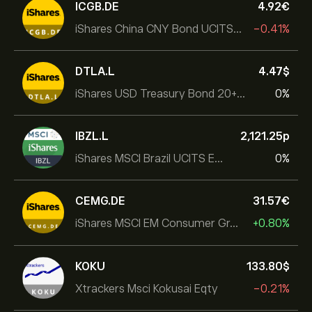
ICGB.DE
4.92‎€‎
iShares China CNY Bond UCITS ETF
-0.41%
DTLA.L
4.47‎$‎
iShares USD Treasury Bond 20+yr UCITS ETF
0%
IBZL.L
2,121.25‎p‎
iShares MSCI Brazil UCITS ETF (Dist)
0%
CEMG.DE
31.57‎€‎
iShares MSCI EM Consumer Growth UCITS ETF
+0.80%
KOKU
133.80‎$‎
Xtrackers Msci Kokusai Eqty
-0.21%