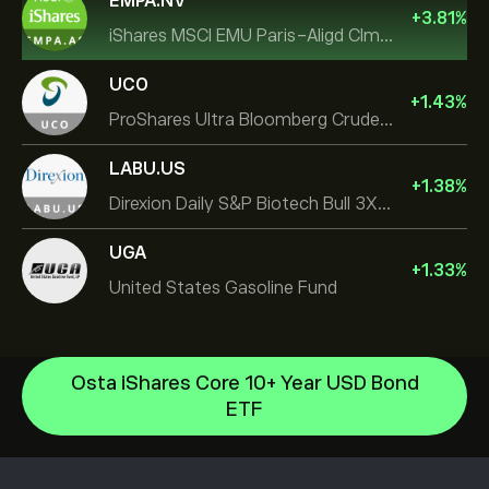
EMPA.NV
+
3.81
%
iShares MSCI EMU Paris-Aligd Clmt UCITS ETF EUR A
UCO
+
1.43
%
ProShares Ultra Bloomberg Crude Oil
LABU.US
+
1.38
%
Direxion Daily S&P Biotech Bull 3X ETF
UGA
+
1.33
%
United States Gasoline Fund
Osta iShares Core 10+ Year USD Bond
Invesco S&P 500 Equal Weight ETF
ETF
iShares $ Treasury Bond 0-1yr UCITS ETF
Ohjekeskus
SS SPDR S&P 500 UCITS ETF
Tallettaminen