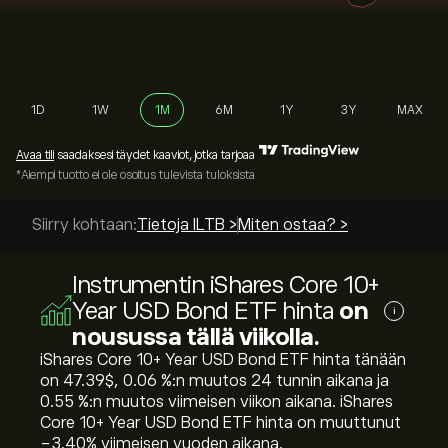
1D
1W
1M
6M
1Y
3Y
MAX
Avaa tili
saadaksesi täydet kaaviot, jotka tarjoaa
*Aiempi tuotto ei ole osoitus tulevista tuloksista
Siirry kohtaan:
Tietoja ILTB >
Miten ostaa? >
Instrumentin iShares Core 10+
Year USD Bond ETF hinta
on
i
nousussa tällä viikolla.
iShares Core 10+ Year USD Bond ETF hinta tänään
on 47.39‎$‎, ‎0.06‎ %:n muutos 24 tunnin aikana ja
‎0.55‎ %:n muutos viimeisen viikon aikana. iShares
Core 10+ Year USD Bond ETF hinta on muuttunut
‎-3.40‎% viimeisen vuoden aikana.