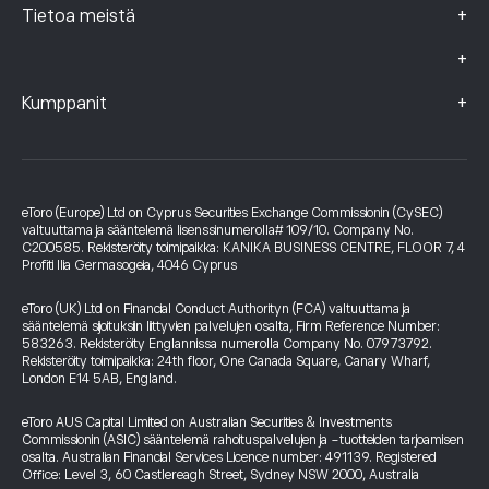
+
Tietoa meistä
+
+
Kumppanit
eToro (Europe) Ltd on Cyprus Securities Exchange Commissionin (CySEC)
valtuuttama ja sääntelemä lisenssinumerolla# 109/10. Company No.
C200585. Rekisteröity toimipaikka: KANIKA BUSINESS CENTRE, FLOOR 7, 4
Profiti Ilia Germasogeia, 4046 Cyprus
eToro (UK) Ltd on Financial Conduct Authorityn (FCA) valtuuttama ja
sääntelemä sijoituksiin liittyvien palvelujen osalta, Firm Reference Number:
583263. Rekisteröity Englannissa numerolla Company No. 07973792.
Rekisteröity toimipaikka: 24th floor, One Canada Square, Canary Wharf,
London E14 5AB, England.
eToro AUS Capital Limited on Australian Securities & Investments
Commissionin (ASIC) sääntelemä rahoituspalvelujen ja -tuotteiden tarjoamisen
osalta. Australian Financial Services Licence number: 491139. Registered
Office: Level 3, 60 Castlereagh Street, Sydney NSW 2000, Australia