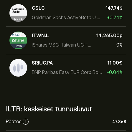
GSLC
147.74‎$‎
Goldman Sachs ActiveBeta U.S. Large Cap Equity ETF
+0.74%
ITWN.L
14,265.00‎p‎
iShares MSCI Taiwan UCITS ETF
0%
SRIUC.PA
11.00‎€‎
BNP Paribas Easy EUR Corp Bond SRI Fossil Free Ult
+0.04%
ILTB: keskeiset tunnusluvut
Päätös
47.36‎$‎
i