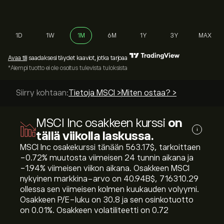
1D
1W
1M
6M
1Y
3Y
MAX
Avaa tili
saadaksesi täydet kaaviot, jotka tarjoaa
*Aiempi tuotto ei ole osoitus tulevista tuloksista
Siirry kohtaan:
Tietoja MSCI >
Miten ostaa? >
MSCI Inc osakkeen kurssi
on
i
tällä viikolla laskussa.
MSCI Inc osakekurssi tänään 563.17‎$‎, tarkoittaen
‎-0.72‎% muutosta viimeisen 24 tunnin aikana ja
‎-1.94‎% viimeisen viikon aikana. Osakkeen MSCI
nykyinen markkina-arvo on 40.94B‎$‎, 716310.29
ollessa sen viimeisen kolmen kuukauden volyymi.
Osakkeen P/E-luku on 30.8 ja sen osinkotuotto
on 0.01%. Osakkeen volatiliteetti on 0.72