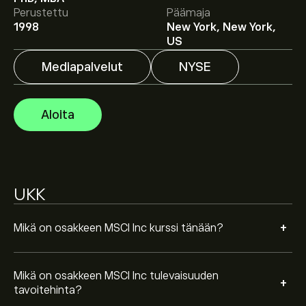
eToroon saadaksesi asiantuntijoiden ennusteet ja
Perustettu
Päämaja
hintatavoitteet.
1998
New York, New York,
US
Asiantuntijoiden ennusteet MSCI Inc osakkeelle
Mediapalvelut
NYSE
perustuen markkinatrendeihin, talousraportteihin ja
odotettuun kasvuun. Katso viimeisimmät ennusteet
tulevaisuuden hintamuutoksille.
Instrumentin MSCI Inc markkina-arvo on 40.94B‎$‎
Aloita
Perustuen 7 analyytikon suosituksiin koskien MSCI
viimeisen kolmen kuukauden ajalta, yleinen konsensus
UKK
on Vahva Osta.
+
Mikä on osakkeen MSCI Inc kurssi tänään?
Mikä on osakkeen MSCI Inc tulevaisuuden
+
tavoitehinta?