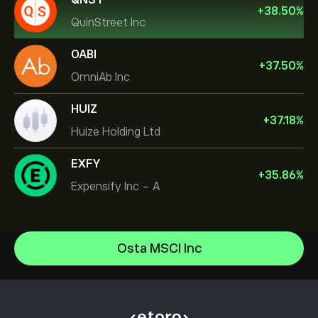
+
38.50
%
QuinStreet Inc
OABI
+
37.50
%
OmniAb Inc
HUIZ
+
37.18
%
Huize Holding Ltd
EXFY
+
35.86
%
Expensify Inc - A
Celestica Inc
Osta MSCI Inc
Apple
Ohjekeskus
Alphabet
Tallettaminen
Kuinka CopyTrading toimii
Meta Platforms Inc
Nostaminen