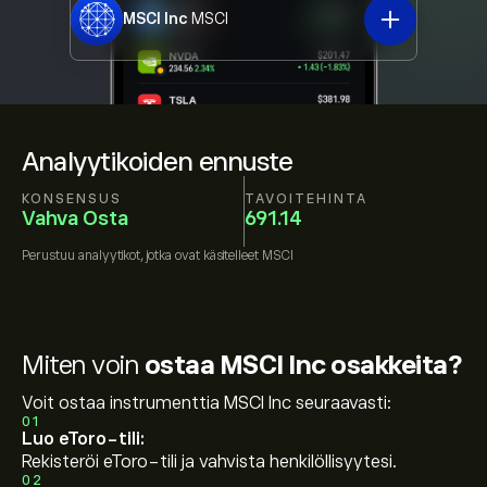
MSCI Inc
MSCI
Analyytikoiden ennuste
KONSENSUS
TAVOITEHINTA
Vahva Osta
691.14
Perustuu
analyytikot, jotka ovat käsitelleet
MSCI
Miten voin
ostaa MSCI Inc osakkeita?
Voit ostaa instrumenttia MSCI Inc seuraavasti:
01
Luo eToro-tili:
Rekisteröi eToro-tili ja vahvista henkilöllisyytesi.
02