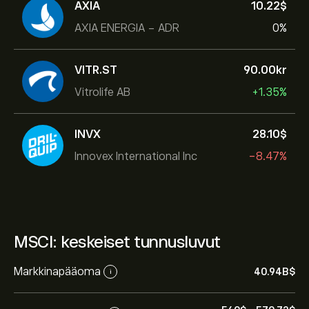
AXIA
10.22‎$‎
AXIA ENERGIA - ADR
0%
VITR.ST
90.00‎kr‎
Vitrolife AB
+1.35%
INVX
28.10‎$‎
Innovex International Inc
-8.47%
MSCI: keskeiset tunnusluvut
Markkinapääoma
40.94B‎$‎
i