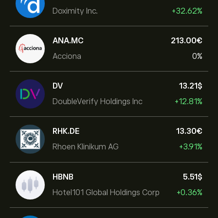
Doximity Inc.
+32.62%
ANA.MC
213.00‎€‎
Acciona
0%
DV
13.21‎$‎
DoubleVerify Holdings Inc
+12.81%
RHK.DE
13.30‎€‎
Rhoen Klinikum AG
+3.91%
HBNB
5.51‎$‎
Hotel101 Global Holdings Corp
+0.36%