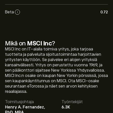
Beta
0.72
i
Mikä on
MSCI Inc
?
MSCI Inc on IT-alalla toimiva yritys, joka tarjoaa
tuotteita ja palveluita sijoitustoimintaa harjoittavien
yritysten käyttöön. Se palvelee eri alojen yrityksiä
kansainvälisesti. Yritys on perustettu vuonna 1969, ja
sen pääkonttori sijaitsee New Yorkissa Yhdysvalloissa.
MSCI Inc:n osake on kaupan New Yorkin pörssissä, jossa
sen kaupankäyntitunnus on MSCI. Ota MSCI-osake
seurantaan eTorossa ja näet sen arvon kehityksen
Osakkeen MSCI hinta tänään on 563.17‎$‎.
reaaliajassa.
Toimitusjohtaja
Työntekijät
Henry A. Fernandez,
6.3K
Keskihinta osakkeelle MSCI Inc on 563.17‎$‎.
Luo tili
PhD, MBA