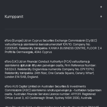
+
+
Kumppanit
eToro (Europe) Ltd on Cyprus Securities Exchange Commissionin (CySEC)
valtuuttama ja sääntelemä lisenssinumerolla# 109/10. Company No.
C200585. Rekisteröity toimipaikka: KANIKA BUSINESS CENTRE, FLOOR 7, 4
Profiti Ilia Germasogeia, 4046 Cyprus
eToro (UK) Ltd on Financial Conduct Authorityn (FCA) valtuuttama ja
sääntelemä sijoituksiin liittyvien palvelujen osalta, Firm Reference Number:
583263. Rekisteröity Englannissa numerolla Company No. 07973792.
Rekisteröity toimipaikka: 24th floor, One Canada Square, Canary Wharf,
London E14 5AB, England.
eToro AUS Capital Limited on Australian Securities & Investments
Commissionin (ASIC) sääntelemä rahoituspalvelujen ja -tuotteiden tarjoamisen
osalta. Australian Financial Services Licence number: 491139. Registered
Office: Level 3, 60 Castlereagh Street, Sydney NSW 2000, Australia