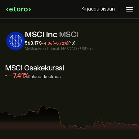
Kirjaudu sisään
MSCI Inc
MSCI
563.17‎$‎
-4.06
(-0.72%)
(1D)
Myöhästyneet hinnat:
NASDAQ
•
USD:na
MSCI Osakekurssi
‎-7.41‎
Kulunut kuukausi