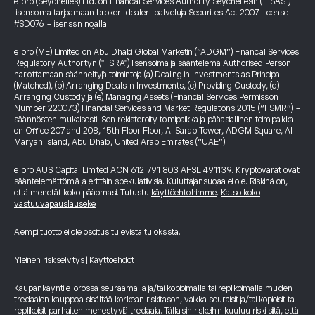
eToro (Seychelles) Ltd. on Financial Services Authority Seychellesin ("FSAS")
lisensoima tarjoamaan broker-dealer-palveluja Securities Act 2007 License
#SD076 -lisenssin nojalla
eToro (ME) Limited on Abu Dhabi Global Marketin (“ADGM”) Financial Services
Regulatory Authorityn ("FSRA") lisensoima ja sääntelemä Authorised Person
harjoittamaan säänneltyjä toimintoja (a) Dealing in Investments as Principal
(Matched), (b) Arranging Deals in Investments, (c) Providing Custody, (d)
Arranging Custody ja (e) Managing Assets (Financial Services Permission
Number 220073) Financial Services and Market Regulations 2015 (“FSMR”) -
säännösten mukaisesti. Sen rekisteröity toimipaikka ja pääasiallinen toimipaikka
on Office 207 and 208, 15th Floor Floor, Al Sarab Tower, ADGM Square, Al
Maryah Island, Abu Dhabi, United Arab Emirates (“UAE”).
eToro AUS Capital Limited ACN 612 791 803 AFSL 491139. Kryptovarat ovat
sääntelemättömiä ja erittäin spekulatiivisia. Kuluttajansuojaa ei ole. Riskinä on,
että menetät koko pääomasi. Tutustu
käyttöehtoihimme
.
Katso koko
vastuuvapauslauseke
Aiempi tuotto ei ole osoitus tulevista tuloksista.
Yleinen riskiselvitys
|
Käyttöehdot
Kaupankäynti eTorossa seuraamalla ja/tai kopioimalla tai replikoimalla muiden
treidaajien kauppoja sisältää korkean riskitason, vaikka seuraisit ja/tai kopioisit tai
replikoisit parhaiten menestyviä treidaajia. Tällaisiin riskeihin kuuluu riski siitä, että