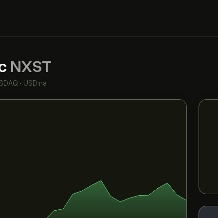
nc
NXST
SDAQ
•
USD:na