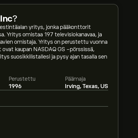
Inc
?
stintäalan yritys, jonka pääkonttorit
a. Yritys omistaa 197 televisiokanavaa, ja
navien omistaja. Yritys on perustettu vuonna
et ovat kaupan NASDAQ GS -pörssissä,
s suosikkilistallesi ja pysy ajan tasalla sen
n 190.03‎$‎.
Luo tili
eToroon saadaksesi
Perustettu
Päämaja
1996
Irving, Texas, US
p Inc osakkeelle perustuen
ettuun kasvuun. Katso viimeisimmät
-arvo on 5.8B‎$‎
XST viimeisen kolmen kuukauden ajalta,