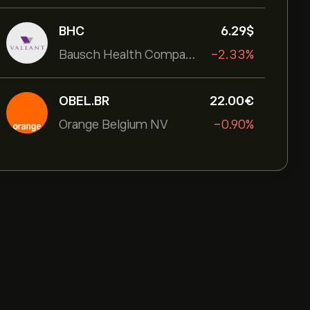
BHC
6.29‎$‎
Bausch Health Companies Inc
-2.33%
OBEL.BR
22.00‎€‎
Orange Belgium NV
-0.90%