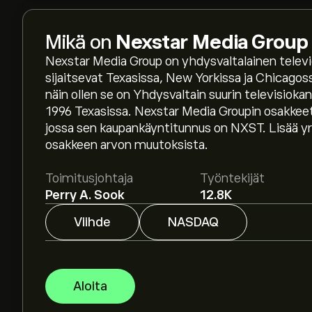
Mikä on
Nexstar Media Group 
Nexstar Media Group on yhdysvaltalainen televie
sijaitsevat Texasissa, New Yorkissa ja Chicagoss
näin ollen se on Yhdysvaltain suurin televisioka
Osakkeen NXST hinta tänään on 190.03‎$‎.
1996 Texasissa. Nexstar Media Groupin osakke
jossa sen kaupankäyntitunnus on NXST. Lisää yrity
osakkeen arvon muutoksista.
Keskihinta osakkeelle Nexstar Media Group Inc o
asiantuntijoiden ennusteet ja hintatavoitteet.
Toimitusjohtaja
Työntekijät
Perry A. Sook
12.8K
Asiantuntijoiden ennusteet Nexstar Media Grou
markkinatrendeihin, talousraportteihin ja odot
Viihde
NASDAQ
ennusteet tulevaisuuden hintamuutoksille.
Instrumentin Nexstar Media Group Inc markkina
Aloita
Perustuen 2 analyytikon suosituksiin koskien N