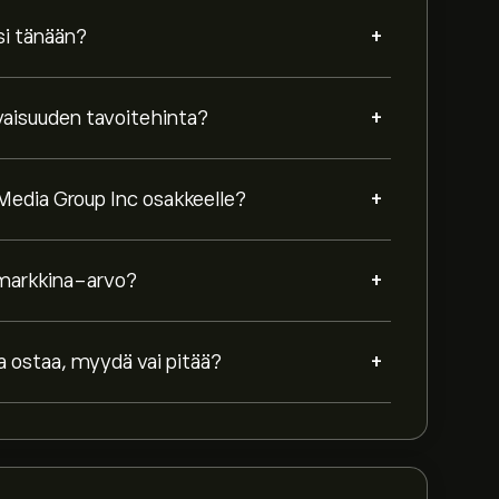
+
si tänään?
+
vaisuuden tavoitehinta?
+
Media Group Inc osakkeelle?
+
 markkina-arvo?
+
 ostaa, myydä vai pitää?