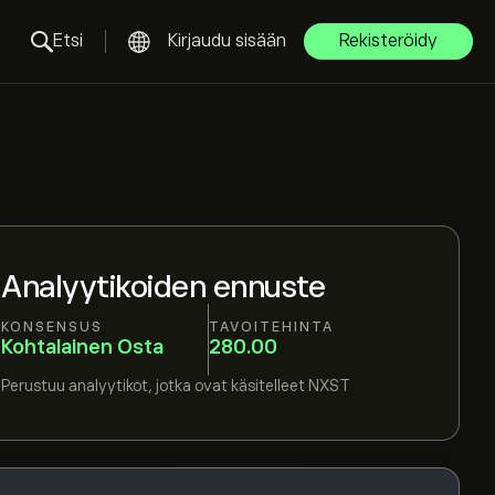
Etsi
Kirjaudu sisään
Rekisteröidy
Analyytikoiden ennuste
KONSENSUS
TAVOITEHINTA
Kohtalainen Osta
280.00
Perustuu
analyytikot, jotka ovat käsitelleet
NXST