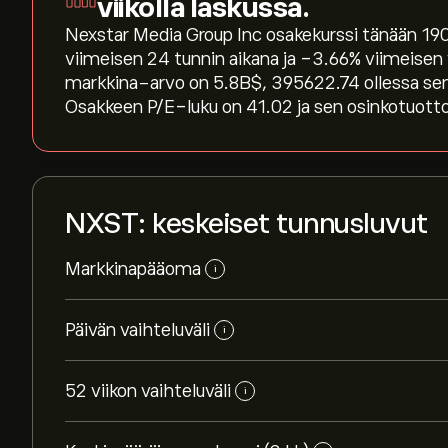
viikolla laskussa.
Nexstar Media Group Inc osakekurssi tänään 190.
viimeisen 24 tunnin aikana ja ‎-3.66‎% viimeise
markkina-arvo on 5.8B‎$‎, 395622.74 ollessa s
Osakkeen P/E-luku on 41.02 ja sen osinkotuotto
NXST: keskeiset tunnusluvut
Markkinapääoma
i
Päivän vaihteluväli
i
52 viikon vaihteluväli
i