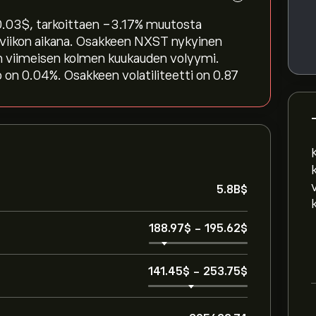
03‎$‎, tarkoittaen ‎-3.17‎% muutosta
n viikon aikana. Osakkeen NXST nykyinen
en viimeisen kolmen kuukauden volyymi.
 on 0.04%. Osakkeen volatiliteetti on 0.87
5.8B‎$‎
188.97‎$‎
-
195.62‎$‎
141.45‎$‎
-
253.75‎$‎