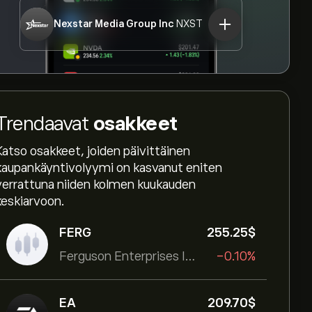
Nexstar Media Group Inc
NXST
Trendaavat
osakkeet
Katso osakkeet, joiden päivittäinen
kaupankäyntivolyymi on kasvanut eniten
verrattuna niiden kolmen kuukauden
keskiarvoon.
FERG
255.25‎$‎
Ferguson Enterprises Inc
-0.10%
EA
209.70‎$‎