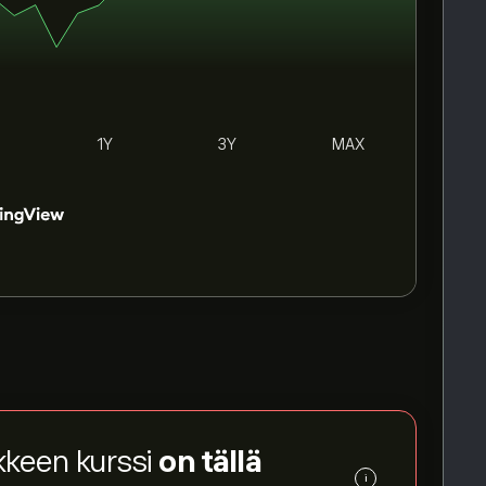
1Y
3Y
MAX
kkeen kurssi
on tällä
i