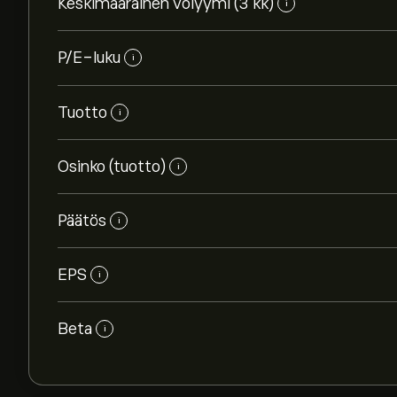
Keskimääräinen volyymi (3 kk)
i
P/E-luku
i
Tuotto
i
Osinko (tuotto)
i
Päätös
i
EPS
i
Beta
i