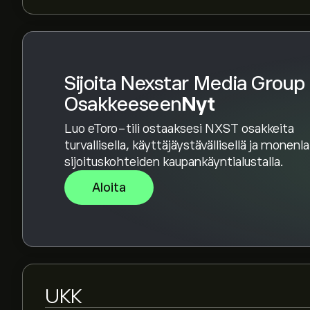
yleinen konsensus on Kohtalainen Osta.
Sijoita Nexstar Media Group 
Osakkeeseen
Nyt
Luo eToro-tili ostaaksesi NXST osakkeita
turvallisella, käyttäjäystävällisellä ja monenl
sijoituskohteiden kaupankäyntialustalla.
Aloita
UKK