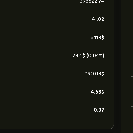
395622.74
41.02
5.11B‎$‎
7.44‎$‎ (0.04%)
190.03‎$‎
4.63‎$‎
0.87