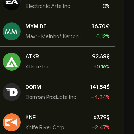
Electronic Arts Inc
0%
MYM.DE
86.70‎€‎
Mayr-Melnhof Karton AG
+0.12%
ATKR
93.68‎$‎
Atkore Inc.
+0.16%
DORM
141.54‎$‎
Dorman Products Inc
-4.24%
KNF
67.79‎$‎
Knife River Corp
-2.47%