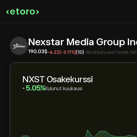
Nexstar Media Group I
190.03‎$‎
-6.22
(-3.17%)
(1D)
•
Myöhästyneet hinnat:
NA
NXST Osakekurssi
‎5.05‎
Kulunut kuukausi