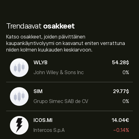
Trendaavat
osakkeet
Katso osakkeet, joiden päivittäinen
kaupankäyntivolyymi on kasvanut eniten verrattuna
niiden kolmen kuukauden keskiarvoon.
WLYB
54.28‎$‎
John Wiley & Sons Inc
0%
SIM
29.77‎$‎
Grupo Simec SAB de CV
0%
ICOS.MI
14.04‎€‎
Intercos S.p.A
-0.14%