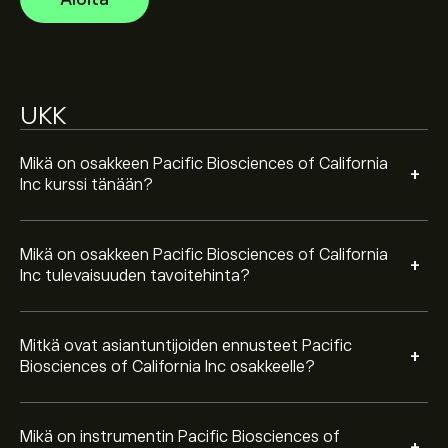
viimeisimmät ennusteet tulevaisuuden
hintamuutoksille.
Instrumentin Pacific Biosciences of California Inc
markkina-arvo on 403.78M‎$‎
UKK
Perustuen 4 analyytikon suosituksiin koskien PACB
viimeisen kolmen kuukauden ajalta, yleinen konsensus
on Pidä.
Mikä on osakkeen Pacific Biosciences of California
+
Inc kurssi tänään?
Mikä on osakkeen Pacific Biosciences of California
+
Inc tulevaisuuden tavoitehinta?
Mitkä ovat asiantuntijoiden ennusteet Pacific
+
Biosciences of California Inc osakkeelle?
Mikä on instrumentin Pacific Biosciences of