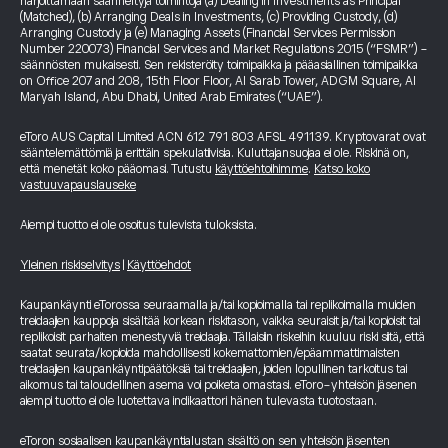
harjoittamaan säänneltyjä toimintoja (a) Dealing in Investments as Principal
(Matched), (b) Arranging Deals in Investments, (c) Providing Custody, (d)
Arranging Custody ja (e) Managing Assets (Financial Services Permission
Number 220073) Financial Services and Market Regulations 2015 (“FSMR”) -
säännösten mukaisesti. Sen rekisteröity toimipaikka ja pääasiallinen toimipaikka
on Office 207 and 208, 15th Floor Floor, Al Sarab Tower, ADGM Square, Al
Maryah Island, Abu Dhabi, United Arab Emirates (“UAE”).
eToro AUS Capital Limited ACN 612 791 803 AFSL 491139. Kryptovarat ovat
sääntelemättömiä ja erittäin spekulatiivisia. Kuluttajansuojaa ei ole. Riskinä on,
että menetät koko pääomasi. Tutustu
käyttöehtoihimme
.
Katso koko
vastuuvapauslauseke
Aiempi tuotto ei ole osoitus tulevista tuloksista.
Yleinen riskiselvitys
|
Käyttöehdot
Kaupankäynti eTorossa seuraamalla ja/tai kopioimalla tai replikoimalla muiden
treidaajien kauppoja sisältää korkean riskitason, vaikka seuraisit ja/tai kopioisit tai
replikoisit parhaiten menestyviä treidaajia. Tällaisiin riskeihin kuuluu riski siitä, että
saatat seurata/kopioida mahdollisesti kokemattomien/epäammattimaisten
treidaajien kaupankäyntipäätöksiä tai treidaajien, joiden lopullinen tarkoitus tai
aikomus tai taloudellinen asema voi poiketa omastasi. eToro-yhteisön jäsenen
aiempi tuotto ei ole luotettava indikaattori hänen tulevasta tuotostaan.
eToron sosiaalisen kaupankäyntialustan sisältö on sen yhteisön jäsenten