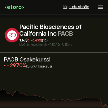
Kirjaudu sisään
Pacific Biosciences of
California Inc
PACB
1.16‎$‎
0
(-0.43%)
(1D)
Myöhästyneet hinnat:
NASDAQ
•
USD:na
PACB Osakekurssi
‎-29.70‎
Kulunut kuukausi