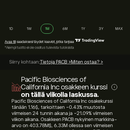
1D
1W
1M
6M
1Y
3Y
MAX
Avaa tili
saadaksesi täydet kaaviot, jotka tarjoaa
*Aiempi tuotto ei ole osoitus tulevista tuloksista
Siirry kohtaan:
Tietoja PACB >
Miten ostaa? >
Pacific Biosciences of
California Inc osakkeen kurssi
i
on tällä viikolla laskussa.
Pacific Biosciences of California Inc osakekurssi
tänään 1.16‎$‎, tarkoittaen ‎-0.43‎% muutosta
viimeisen 24 tunnin aikana ja ‎-21.09‎% viimeisen
viikon aikana. Osakkeen PACB nykyinen markkina-
arvo on 403.78M‎$‎, 6.33M ollessa sen viimeisen