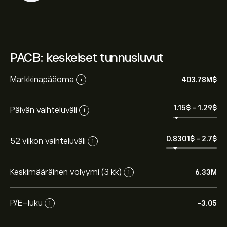
PACB: keskeiset tunnusluvut
Markkinapääoma
403.78M‎$‎
i
1.15‎$‎
-
1.29‎$‎
Päivän vaihteluväli
i
0.8301‎$‎
-
2.7‎$‎
52 viikon vaihteluväli
i
Keskimääräinen volyymi (3 kk)
6.33M
i
P/E-luku
-3.05
i