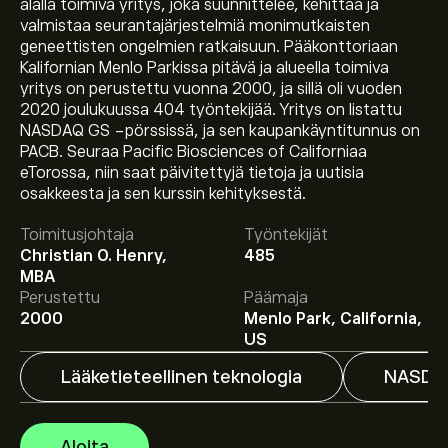
alalla toimiva yritys, joka suunnittelee, kehittää ja
valmistaa seurantajärjestelmiä monimutkaisten
geneettisten ongelmien ratkaisuun. Pääkonttoriaan
Kalifornian Menlo Parkissa pitävä ja alueella toimiva
yritys on perustettu vuonna 2000, ja sillä oli vuoden
2020 joulukuussa 404 työntekijää. Yritys on listattu
NASDAQ GS -pörssissä, ja sen kaupankäyntitunnus on
PACB. Seuraa Pacific Biosciences of Californiaa
eTorossa, niin saat päivitettyjä tietoja ja uutisia
osakkeesta ja sen kurssin kehityksestä.
Osakkeen PACB hinta tänään on 1.16‎$‎.
Toimitusjohtaja
Työntekijät
Christian O. Henry,
485
MBA
Keskihinta osakkeelle Pacific Biosciences of California
Perustettu
Päämaja
Inc on 1.16‎$‎.
Luo tili
eToroon saadaksesi asiantuntijoiden
2000
Menlo Park, California,
ennusteet ja hintatavoitteet.
US
Lääketieteellinen teknologia
NASDA
Asiantuntijoiden ennusteet Pacific Biosciences of
California Inc osakkeelle perustuen markkinatrendeihin,
talousraportteihin ja odotettuun kasvuun. Katso
Aloita