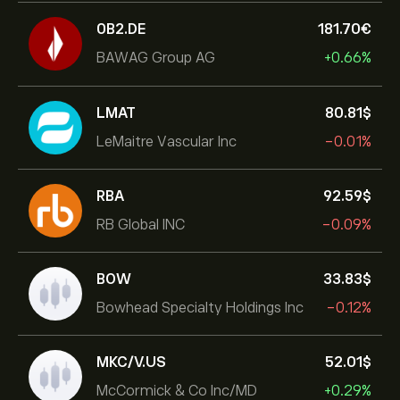
0B2.DE
181.70‎€‎
BAWAG Group AG
+0.66%
LMAT
80.81‎$‎
LeMaitre Vascular Inc
-0.01%
RBA
92.59‎$‎
RB Global INC
-0.09%
BOW
33.83‎$‎
Bowhead Specialty Holdings Inc
-0.12%
MKC/V.US
52.01‎$‎
McCormick & Co Inc/MD
+0.29%