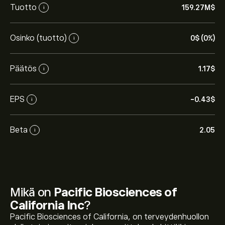
Tuotto
159.27M‎$‎
i
Osinko (tuotto)
0‎$‎ (0%)
i
Päätös
1.17‎$‎
i
EPS
-0.43‎$‎
i
Beta
2.05
i
Mikä on
Pacific Biosciences of
California Inc
?
Pacific Biosciences of California, on terveydenhuollon