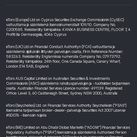
eToro (Europe) Ltd on Cyprus Securities Exchange Commissionin (CySEC)
valtuuttama ja sääntelemä lisenssinumerolla# 109/10. Company No.
C200585. Rekisteröity toimipaikka: KANIKA BUSINESS CENTRE, FLOOR 7, 4
Profiti Ilia Germasogeia, 4046 Cyprus
eToro (UK) Ltd on Financial Conduct Authorityn (FCA) valtuuttama ja
sääntelemä sijoituksiin liittyvien palvelujen osalta, Firm Reference Number:
583263. Rekisteröity Englannissa numerolla Company No. 07973792.
Rekisteröity toimipaikka: 24th floor, One Canada Square, Canary Wharf,
London E14 5AB, England.
eToro AUS Capital Limited on Australian Securities & Investments
Commissionin (ASIC) sääntelemä rahoituspalvelujen ja -tuotteiden tarjoamisen
osalta. Australian Financial Services Licence number: 491139. Registered
Office: Level 3, 60 Castlereagh Street, Sydney NSW 2000, Australia
eToro (Seychelles) Ltd. on Financial Services Authority Seychellesin ("FSAS")
lisensoima tarjoamaan broker-dealer-palveluja Securities Act 2007 License
#SD076 -lisenssin nojalla
eToro (ME) Limited on Abu Dhabi Global Marketin (“ADGM”) Financial Services
Regulatory Authorityn ("FSRA") lisensoima ja sääntelemä Authorised Person