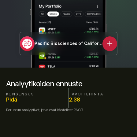
Pacific Biosciences of California Inc
PACB
Analyytikoiden ennuste
KONSENSUS
TAVOITEHINTA
Pidä
2.38
Perustuu
analyytikot, jotka ovat käsitelleet
PACB