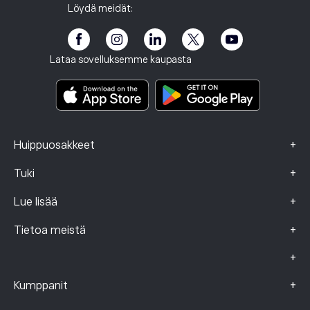
Toimistomme
Asiakkaan haavoittuvuus
Sääntely
Löydä meidät:
Akatemia eToro
Kumppanuusohjelma
Esteettömyys
Riskitiedote
eToro Club
Julkaisutiedot
Käyttöehdot
Sijoitusvakuutus
Lataa sovelluksemme kaupasta
Keskeistä tietoa sisältävät asiakirjat
Smart Portfolios
Valitustiedot (FCA-asiakkaat)
+
Huippuosakkeet
+
Tuki
+
Lue lisää
+
Tietoa meistä
+
+
Kumppanit