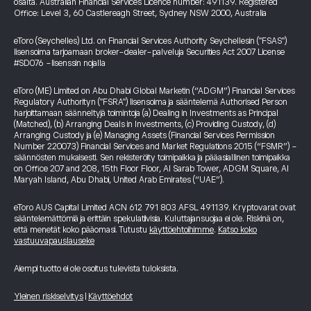
osalta. Australian Financial Services Licence number: 491139. Registered
Office: Level 3, 60 Castlereagh Street, Sydney NSW 2000, Australia
eToro (Seychelles) Ltd. on Financial Services Authority Seychellesin ("FSAS")
lisensoima tarjoamaan broker-dealer-palveluja Securities Act 2007 License
#SD076 -lisenssin nojalla
eToro (ME) Limited on Abu Dhabi Global Marketin (“ADGM”) Financial Services
Regulatory Authorityn ("FSRA") lisensoima ja sääntelemä Authorised Person
harjoittamaan säänneltyjä toimintoja (a) Dealing in Investments as Principal
(Matched), (b) Arranging Deals in Investments, (c) Providing Custody, (d)
Arranging Custody ja (e) Managing Assets (Financial Services Permission
Number 220073) Financial Services and Market Regulations 2015 (“FSMR”) -
säännösten mukaisesti. Sen rekisteröity toimipaikka ja pääasiallinen toimipaikka
on Office 207 and 208, 15th Floor Floor, Al Sarab Tower, ADGM Square, Al
Maryah Island, Abu Dhabi, United Arab Emirates (“UAE”).
eToro AUS Capital Limited ACN 612 791 803 AFSL 491139. Kryptovarat ovat
sääntelemättömiä ja erittäin spekulatiivisia. Kuluttajansuojaa ei ole. Riskinä on,
että menetät koko pääomasi. Tutustu
käyttöehtoihimme
.
Katso koko
vastuuvapauslauseke
Aiempi tuotto ei ole osoitus tulevista tuloksista.
Yleinen riskiselvitys
|
Käyttöehdot