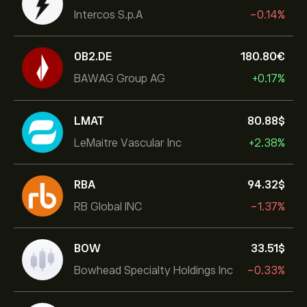
Intercos S.p.A
-0.14%
0B2.DE
180.80‎€‎
BAWAG Group AG
+0.17%
LMAT
80.88‎$‎
LeMaitre Vascular Inc
+2.38%
RBA
94.32‎$‎
RB Global INC
-1.37%
BOW
33.51‎$‎
Bowhead Specialty Holdings Inc
-0.33%