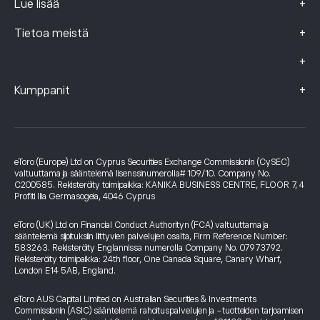
+
Lue lisää
+
Tietoa meistä
+
+
Kumppanit
eToro (Europe) Ltd on Cyprus Securities Exchange Commissionin (CySEC)
valtuuttama ja sääntelemä lisenssinumerolla# 109/10. Company No.
C200585. Rekisteröity toimipaikka: KANIKA BUSINESS CENTRE, FLOOR 7, 4
Profiti Ilia Germasogeia, 4046 Cyprus
eToro (UK) Ltd on Financial Conduct Authorityn (FCA) valtuuttama ja
sääntelemä sijoituksiin liittyvien palvelujen osalta, Firm Reference Number:
583263. Rekisteröity Englannissa numerolla Company No. 07973792.
Rekisteröity toimipaikka: 24th floor, One Canada Square, Canary Wharf,
London E14 5AB, England.
eToro AUS Capital Limited on Australian Securities & Investments
Commissionin (ASIC) sääntelemä rahoituspalvelujen ja -tuotteiden tarjoamisen