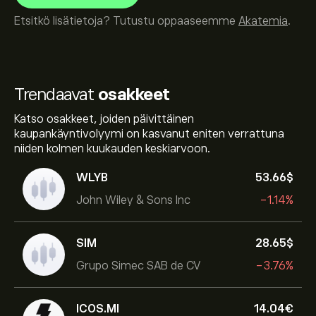
Etsitkö lisätietoja? Tutustu oppaaseemme
Akatemia
.
Trendaavat
osakkeet
Katso osakkeet, joiden päivittäinen
kaupankäyntivolyymi on kasvanut eniten verrattuna
niiden kolmen kuukauden keskiarvoon.
WLYB
53.66‎$‎
John Wiley & Sons Inc
-1.14%
SIM
28.65‎$‎
Grupo Simec SAB de CV
-3.76%
ICOS.MI
14.04‎€‎