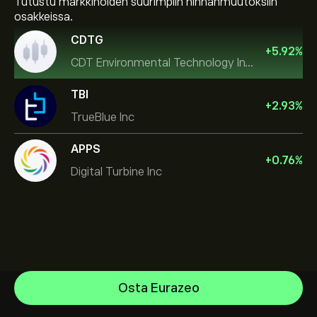
Tutustu markkinoiden suurimpiin hinnanmuutoksiin
osakkeissa.
CDTG
+
5.92
%
CDT Environmental Technology Investment Holdings L
TBI
+
2.93
%
TrueBlue Inc
APPS
+
0.76
%
Digital Turbine Inc
NVIDIA Corporation
Osta Eurazeo
Amazon.com Inc
Ohjekeskus