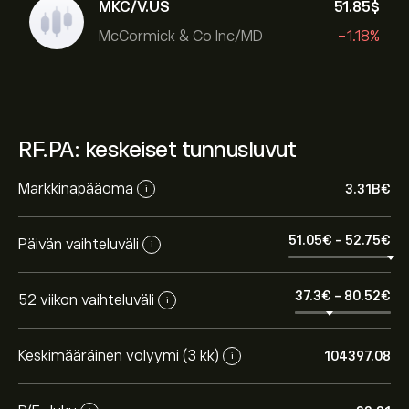
MKC/V.US
51.85‎$‎
McCormick & Co Inc/MD
-1.18%
RF.PA: keskeiset tunnusluvut
Markkinapääoma
3.31B‎€‎
i
51.05‎€‎
-
52.75‎€‎
Päivän vaihteluväli
i
37.3‎€‎
-
80.52‎€‎
52 viikon vaihteluväli
i
Keskimääräinen volyymi (3 kk)
104397.08
i