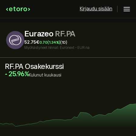
Kirjaudu sisään
Eurazeo
RF.PA
52.75‎€‎
0.70
(1.34%)
(1D)
Myöhästyneet hinnat:
Euronext
•
EUR:na
RF.PA Osakekurssi
‎25.96‎
Kulunut kuukausi