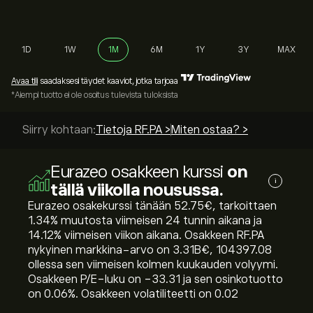
1D
1W
1M
6M
1Y
3Y
MAX
Avaa tili
saadaksesi täydet kaaviot, jotka tarjoaa
*Aiempi tuotto ei ole osoitus tulevista tuloksista
Siirry kohtaan:
Tietoja RF.PA >
Miten ostaa? >
Eurazeo osakkeen kurssi
on
i
tällä viikolla nousussa.
Eurazeo osakekurssi tänään 52.75‎€‎, tarkoittaen
‎1.34‎% muutosta viimeisen 24 tunnin aikana ja
‎14.12‎% viimeisen viikon aikana. Osakkeen RF.PA
nykyinen markkina-arvo on 3.31B‎€‎, 104397.08
ollessa sen viimeisen kolmen kuukauden volyymi.
Osakkeen P/E-luku on -33.31 ja sen osinkotuotto
on 0.06%. Osakkeen volatiliteetti on 0.02