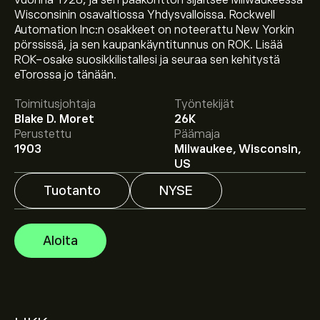
vuonna 1928, ja sen pääkonttori sijaitsee Milwaukeessa
Wisconsinin osavaltiossa Yhdysvalloissa. Rockwell
Automation Inc:n osakkeet on noteerattu New Yorkin
pörssissä, ja sen kaupankäyntitunnus on ROK. Lisää
ROK-osake suosikkilistallesi ja seuraa sen kehitystä
Osakkeen ROK hinta tänään on 441.04‎$‎.
eTorossa jo tänään.
Toimitusjohtaja
Työntekijät
Blake D. Moret
26K
Keskihinta osakkeelle Rockwell Automation Inc on
Perustettu
Päämaja
441.04‎$‎.
Luo tili
eToroon saadaksesi asiantuntijoiden
1903
Milwaukee, Wisconsin,
ennusteet ja hintatavoitteet.
US
Tuotanto
NYSE
Asiantuntijoiden ennusteet Rockwell Automation Inc
osakkeelle perustuen markkinatrendeihin,
talousraportteihin ja odotettuun kasvuun. Katso
Aloita
viimeisimmät ennusteet tulevaisuuden
hintamuutoksille.
Instrumentin Rockwell Automation Inc markkina-arvo
on 48.98B‎$‎