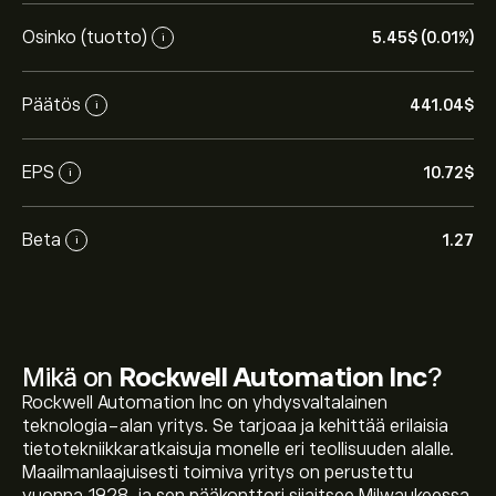
Osinko (tuotto)
5.45‎$‎ (0.01%)
i
Päätös
441.04‎$‎
i
EPS
10.72‎$‎
i
Beta
1.27
i
Mikä on
Rockwell Automation Inc
?
Rockwell Automation Inc on yhdysvaltalainen
teknologia-alan yritys. Se tarjoaa ja kehittää erilaisia
tietotekniikkaratkaisuja monelle eri teollisuuden alalle.
Maailmanlaajuisesti toimiva yritys on perustettu