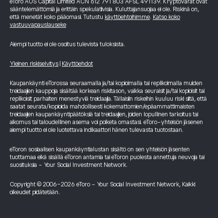
eToro AUS Capital Limited ACN 612 791 803 AFSL 491139. Kryptovarat ovat
sääntelemättömiä ja erittäin spekulatiivisia. Kuluttajansuojaa ei ole. Riskinä on,
että menetät koko pääomasi. Tutustu
käyttöehtoihimme
.
Katso koko
vastuuvapauslauseke
Aiempi tuotto ei ole osoitus tulevista tuloksista.
Yleinen riskiselvitys
|
Käyttöehdot
Kaupankäynti eTorossa seuraamalla ja/tai kopioimalla tai replikoimalla muiden
treidaajien kauppoja sisältää korkean riskitason, vaikka seuraisit ja/tai kopioisit tai
replikoisit parhaiten menestyviä treidaajia. Tällaisiin riskeihin kuuluu riski siitä, että
saatat seurata/kopioida mahdollisesti kokemattomien/epäammattimaisten
treidaajien kaupankäyntipäätöksiä tai treidaajien, joiden lopullinen tarkoitus tai
aikomus tai taloudellinen asema voi poiketa omastasi. eToro-yhteisön jäsenen
aiempi tuotto ei ole luotettava indikaattori hänen tulevasta tuotostaan.
eToron sosiaalisen kaupankäyntialustan sisältö on sen yhteisön jäsenten
tuottamaa eikä sisällä eToron antamia tai eToron puolesta annettuja neuvoja tai
suosituksia - Your Social Investment Network.
Copyright © 2006-2026 eToro - Your Social Investment Network, Kaikki
oikeudet pidätetään.