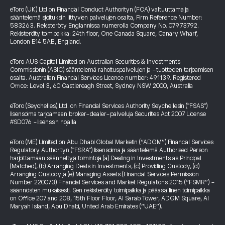
eToro (UK) Ltd on Financial Conduct Authorityn (FCA) valtuuttama ja
sääntelemä sijoituksiin liittyvien palvelujen osalta, Firm Reference Number:
583263. Rekisteröity Englannissa numerolla Company No. 07973792.
Rekisteröity toimipaikka: 24th floor, One Canada Square, Canary Wharf,
London E14 5AB, England.
eToro AUS Capital Limited on Australian Securities & Investments
Commissionin (ASIC) sääntelemä rahoituspalvelujen ja -tuotteiden tarjoamisen
osalta. Australian Financial Services Licence number: 491139. Registered
Office: Level 3, 60 Castlereagh Street, Sydney NSW 2000, Australia
eToro (Seychelles) Ltd. on Financial Services Authority Seychellesin ("FSAS")
lisensoima tarjoamaan broker-dealer-palveluja Securities Act 2007 License
#SD076 -lisenssin nojalla
eToro (ME) Limited on Abu Dhabi Global Marketin (“ADGM”) Financial Services
Regulatory Authorityn ("FSRA") lisensoima ja sääntelemä Authorised Person
harjoittamaan säänneltyjä toimintoja (a) Dealing in Investments as Principal
(Matched), (b) Arranging Deals in Investments, (c) Providing Custody, (d)
Arranging Custody ja (e) Managing Assets (Financial Services Permission
Number 220073) Financial Services and Market Regulations 2015 (“FSMR”) -
säännösten mukaisesti. Sen rekisteröity toimipaikka ja pääasiallinen toimipaikka
on Office 207 and 208, 15th Floor Floor, Al Sarab Tower, ADGM Square, Al
Maryah Island, Abu Dhabi, United Arab Emirates (“UAE”).