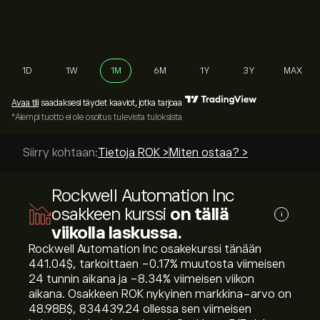
1D
1W
1M
6M
1Y
3Y
MAX
Avaa tili
saadaksesi täydet kaaviot, jotka tarjoaa
*Aiempi tuotto ei ole osoitus tulevista tuloksista
Siirry kohtaan:
Tietoja ROK >
Miten ostaa? >
Rockwell Automation Inc
osakkeen kurssi
on tällä
i
viikolla laskussa.
Rockwell Automation Inc osakekurssi tänään
441.04‎$‎, tarkoittaen ‎-0.17‎% muutosta viimeisen
24 tunnin aikana ja ‎-8.34‎% viimeisen viikon
aikana. Osakkeen ROK nykyinen markkina-arvo on
48.98B‎$‎, 834439.24 ollessa sen viimeisen