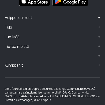
+
Huippuosakkeet
+
Tuki
+
Lue lisää
+
Tietoa meistä
+
+
Kumppanit
eToro (Europe) Ltd on Cyprus Securities Exchange Commissionin (CySEC)
valtuuttama ja sääntelemä lisenssinumerolla# 109/10. Company No.
C200585. Rekisteröity toimipaikka: KANIKA BUSINESS CENTRE, FLOOR 7, 4
Profiti Ilia Germasogeia, 4046 Cyprus