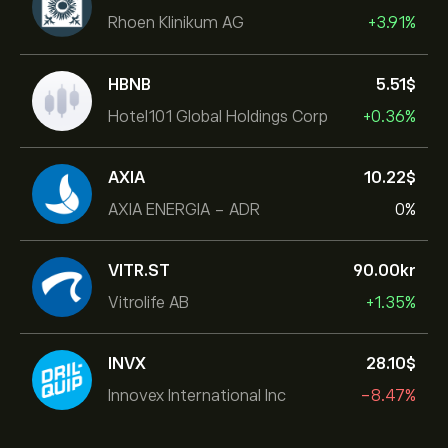
Rhoen Klinikum AG
+3.91%
HBNB
5.51‎$‎
Hotel101 Global Holdings Corp
+0.36%
AXIA
10.22‎$‎
AXIA ENERGIA - ADR
0%
VITR.ST
90.00‎kr‎
Vitrolife AB
+1.35%
INVX
28.10‎$‎
Innovex International Inc
-8.47%