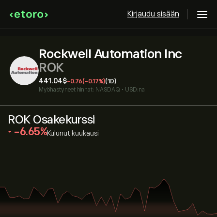
Kirjaudu sisään
Rockwell Automation Inc
ROK
441.04‎$‎
-0.76
(-0.17%)
(1D)
Myöhästyneet hinnat:
NASDAQ
•
USD:na
ROK Osakekurssi
‎-6.65‎
Kulunut kuukausi