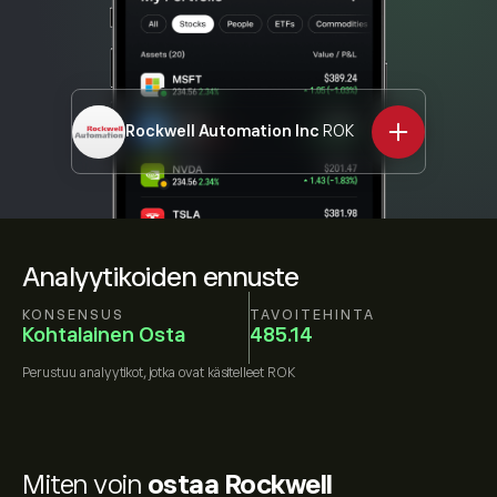
Rockwell Automation Inc
ROK
Analyytikoiden ennuste
KONSENSUS
TAVOITEHINTA
Kohtalainen Osta
485.14
Perustuu
analyytikot, jotka ovat käsitelleet
ROK
Miten voin
ostaa Rockwell