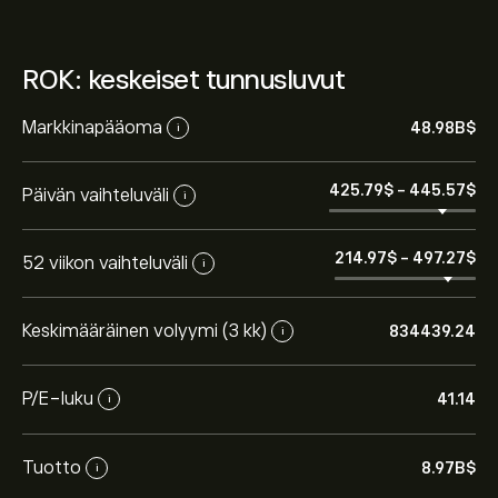
ROK: keskeiset tunnusluvut
Markkinapääoma
48.98B‎$‎
i
425.79‎$‎
-
445.57‎$‎
Päivän vaihteluväli
i
214.97‎$‎
-
497.27‎$‎
52 viikon vaihteluväli
i
Keskimääräinen volyymi (3 kk)
834439.24
i
P/E-luku
41.14
i
Tuotto
8.97B‎$‎
i