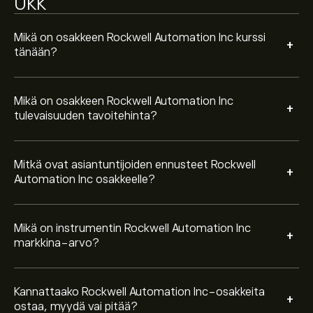
UKK
Perustuen 8 analyytikon suosituksiin koskien ROK
viimeisen kolmen kuukauden ajalta, yleinen konsensus
on Kohtalainen Osta.
Mikä on osakkeen Rockwell Automation Inc kurssi
+
tänään?
Mikä on osakkeen Rockwell Automation Inc
+
tulevaisuuden tavoitehinta?
Mitkä ovat asiantuntijoiden ennusteet Rockwell
+
Automation Inc osakkeelle?
Mikä on instrumentin Rockwell Automation Inc
+
markkina-arvo?
Kannattaako Rockwell Automation Inc-osakkeita
+
ostaa, myydä vai pitää?