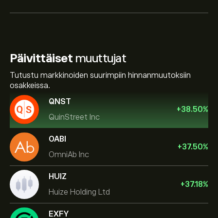
Päivittäiset
muuttujat
Tutustu markkinoiden suurimpiin hinnanmuutoksiin
osakkeissa.
QNST
+
38.50
%
QuinStreet Inc
OABI
+
37.50
%
OmniAb Inc
HUIZ
+
37.18
%
Huize Holding Ltd
EXFY