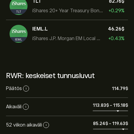
TLT
82.76‎$‎
iShares 20+ Year Treasury Bond ETF
+0.29%
IEML.L
46.26‎$‎
iShares J.P. Morgan EM Local Govt Bond UCITS ETF
+0.43%
RWR: keskeiset tunnusluvut
Päätös
114.79‎$‎
i
113.83‎$‎
-
115.18‎$‎
Aikaväli
i
85.24‎$‎
-
119.63‎$‎
52 viikon aikaväli
i