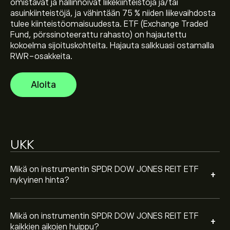
omistavat ja hallinnoivat liikekiinteistöjä ja/tai
Instrumentin SPDR DOW JONES REIT ETF kaikkien
asuinkiinteistöjä, ja vähintään 75 % niiden liikevaihdosta
aikojen huippu on 122.99‎$‎
tulee kiinteistöomaisuudesta. ETF (Exchange Traded
Fund, pörssinoteerattu rahasto) on hajautettu
kokoelma sijoituskohteita. Hajauta salkkuasi ostamalla
Valitse "1D" tai "1W" aikaväli eToro-kaaviosta ja loitonna
RWR-osakkeita.
nähdäksesi instrumentin SPDR DOW JONES REIT ETF
aiemmat hintaliikkeet. Instrumentin SPDR DOW JONES
Aloita
REIT ETF hinta on vaihdellut välillä 19.24‎$‎ viimeisen
Ostaaksesi instrumenttia RWR käy sivulla SPDR DOW
vuoden aikana.
JONES REIT ETF (RWR) eToron verkkosivustolla. Kun
olet luonut tilin ja tallettanut varoja, napsauta
"Kauppa"-painiketta ja päätä, miten paljon
instrumenttia SPDR DOW JONES REIT ETF haluat
UKK
ostaa. Voit myös toteuttaa toimeksiannon, joka ostaa
instrumentin RWR tiettyyn hintaan tulevaisuudessa.
Mikä on instrumentin SPDR DOW JONES REIT ETF
+
nykyinen hinta?
Mikä on instrumentin SPDR DOW JONES REIT ETF
+
kaikkien aikojen huippu?