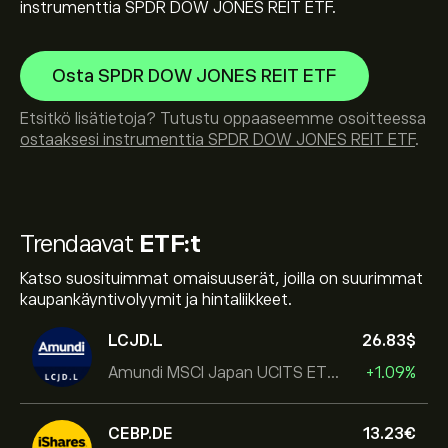
instrumenttia SPDR DOW JONES REIT ETF.
Osta SPDR DOW JONES REIT ETF
Etsitkö lisätietoja? Tutustu oppaaseemme osoitteessa
ostaaksesi instrumenttia SPDR DOW JONES REIT ETF
.
Trendaavat
ETF:t
Katso suosituimmat omaisuuserät, joilla on suurimmat
kaupankäyntivolyymit ja hintaliikkeet.
LCJD.L
26.83‎$‎
Amundi MSCI Japan UCITS ETF Acc
+1.09%
CEBP.DE
13.23‎€‎