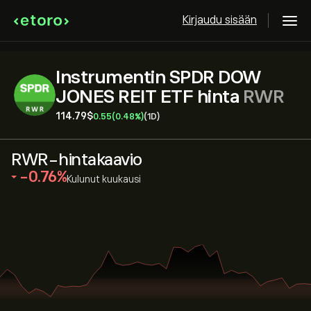
Kirjaudu sisään
Instrumentin SPDR DOW
JONES REIT ETF hinta
RWR
114.79‎$‎
0.55
(0.48%)
(1D)
RWR-hintakaavio
‎-0.76‎
Kulunut kuukausi