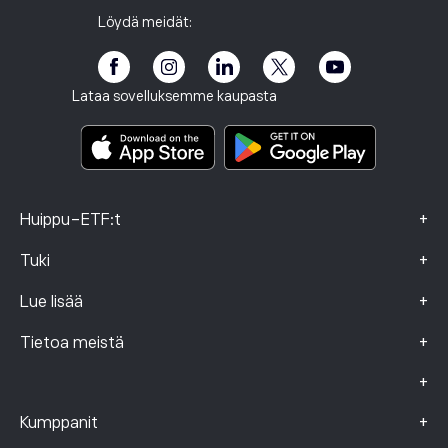
Kutsu ystävä
Toimistomme
Asiakkaan haavoittuvuus
Sääntely
Löydä meidät:
Akatemia eToro
Kumppanuusohjelma
Esteettömyys
Riskitiedote
eToro Club
Julkaisutiedot
Käyttöehdot
Sijoitusvakuutus
Lataa sovelluksemme kaupasta
Keskeistä tietoa sisältävät asiakirjat
Smart Portfolios
Valitustiedot (FCA-asiakkaat)
+
Huippu-ETF:t
+
Tuki
+
Lue lisää
+
Tietoa meistä
+
+
Kumppanit