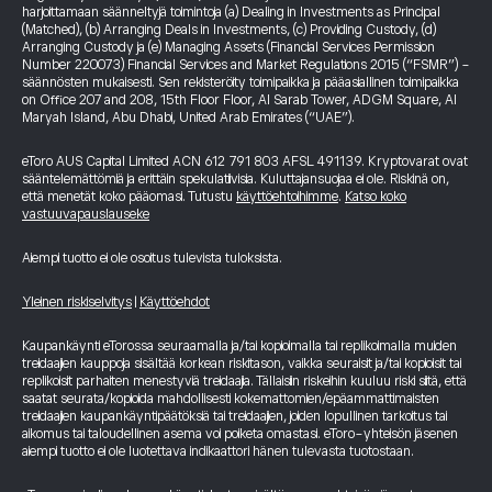
harjoittamaan säänneltyjä toimintoja (a) Dealing in Investments as Principal
(Matched), (b) Arranging Deals in Investments, (c) Providing Custody, (d)
Arranging Custody ja (e) Managing Assets (Financial Services Permission
Number 220073) Financial Services and Market Regulations 2015 (“FSMR”) -
säännösten mukaisesti. Sen rekisteröity toimipaikka ja pääasiallinen toimipaikka
on Office 207 and 208, 15th Floor Floor, Al Sarab Tower, ADGM Square, Al
Maryah Island, Abu Dhabi, United Arab Emirates (“UAE”).
eToro AUS Capital Limited ACN 612 791 803 AFSL 491139. Kryptovarat ovat
sääntelemättömiä ja erittäin spekulatiivisia. Kuluttajansuojaa ei ole. Riskinä on,
että menetät koko pääomasi. Tutustu
käyttöehtoihimme
.
Katso koko
vastuuvapauslauseke
Aiempi tuotto ei ole osoitus tulevista tuloksista.
Yleinen riskiselvitys
|
Käyttöehdot
Kaupankäynti eTorossa seuraamalla ja/tai kopioimalla tai replikoimalla muiden
treidaajien kauppoja sisältää korkean riskitason, vaikka seuraisit ja/tai kopioisit tai
replikoisit parhaiten menestyviä treidaajia. Tällaisiin riskeihin kuuluu riski siitä, että
saatat seurata/kopioida mahdollisesti kokemattomien/epäammattimaisten
treidaajien kaupankäyntipäätöksiä tai treidaajien, joiden lopullinen tarkoitus tai
aikomus tai taloudellinen asema voi poiketa omastasi. eToro-yhteisön jäsenen
aiempi tuotto ei ole luotettava indikaattori hänen tulevasta tuotostaan.