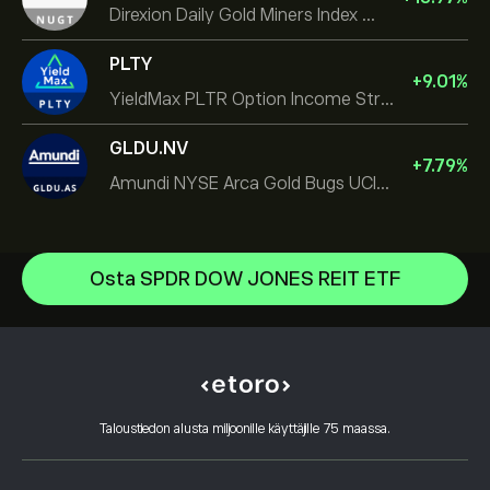
Direxion Daily Gold Miners Index Bull 2X ETF
PLTY
+
9.01
%
YieldMax PLTR Option Income Strategy ETF
GLDU.NV
+
7.79
%
Amundi NYSE Arca Gold Bugs UCITS ETF Dist
Vanguard Morningstar Total Stock Market ETF
Osta SPDR DOW JONES REIT ETF
iShares Semiconductor ETF
Ohjekeskus
VanEck Vectors Semiconductor ETF
Tallettaminen
Kuinka CopyTrading toimii
Brazil Index MSCI Ishares
Nostaminen
Vastuullinen kaupankäynti
Vanguard Morningstar Growth ETF
Miksi valita eToro
Avaa tili
Mikä on vipuvaikutus ja marginaali
Invesco S&P 500 Equal Weight ETF
Taloustiedon alusta miljoonille käyttäjille 75 maassa.
eToro-arvostelut
Tilin varmentaminen
Evästekäytäntö
Osto ja myynti selitettynä
Uramahdollisuudet
Asiakaspalvelu
Tietosuojakäytäntö
Veroraportti