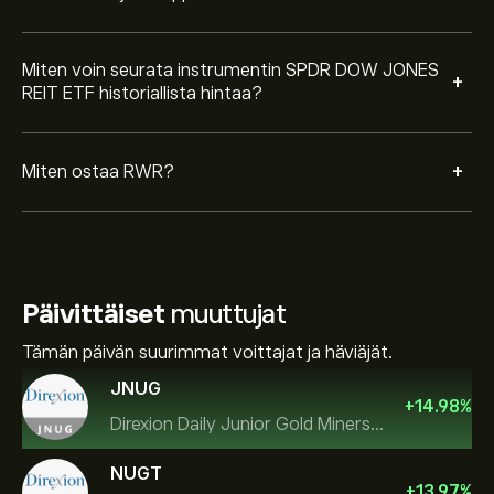
Miten voin seurata instrumentin SPDR DOW JONES
+
REIT ETF historiallista hintaa?
+
Miten ostaa RWR?
Päivittäiset
muuttujat
Tämän päivän suurimmat voittajat ja häviäjät.
JNUG
+
14.98
%
Direxion Daily Junior Gold Miners Index Bull 2X ETF
NUGT
+
13.97
%