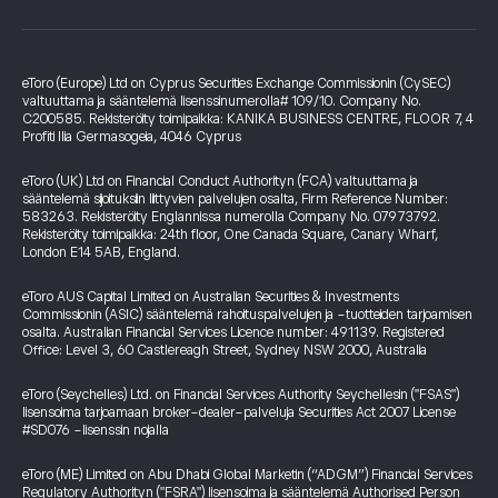
eToro (Europe) Ltd on Cyprus Securities Exchange Commissionin (CySEC)
valtuuttama ja sääntelemä lisenssinumerolla# 109/10. Company No.
C200585. Rekisteröity toimipaikka: KANIKA BUSINESS CENTRE, FLOOR 7, 4
Profiti Ilia Germasogeia, 4046 Cyprus
eToro (UK) Ltd on Financial Conduct Authorityn (FCA) valtuuttama ja
sääntelemä sijoituksiin liittyvien palvelujen osalta, Firm Reference Number:
583263. Rekisteröity Englannissa numerolla Company No. 07973792.
Rekisteröity toimipaikka: 24th floor, One Canada Square, Canary Wharf,
London E14 5AB, England.
eToro AUS Capital Limited on Australian Securities & Investments
Commissionin (ASIC) sääntelemä rahoituspalvelujen ja -tuotteiden tarjoamisen
osalta. Australian Financial Services Licence number: 491139. Registered
Office: Level 3, 60 Castlereagh Street, Sydney NSW 2000, Australia
eToro (Seychelles) Ltd. on Financial Services Authority Seychellesin ("FSAS")
lisensoima tarjoamaan broker-dealer-palveluja Securities Act 2007 License
#SD076 -lisenssin nojalla
eToro (ME) Limited on Abu Dhabi Global Marketin (“ADGM”) Financial Services
Regulatory Authorityn ("FSRA") lisensoima ja sääntelemä Authorised Person