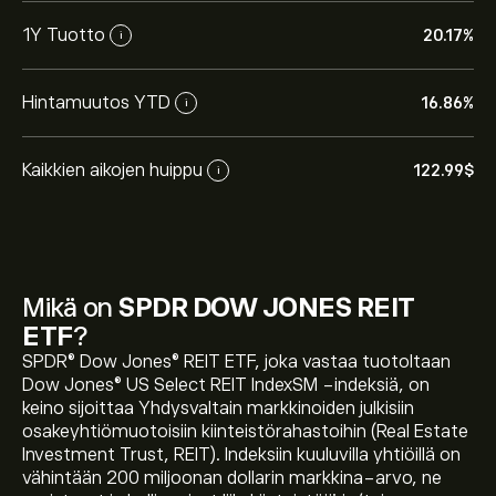
1Y Tuotto
20.17%
i
Hintamuutos YTD
16.86%
i
Kaikkien aikojen huippu
122.99‎$‎
i
Mikä on
SPDR DOW JONES REIT
ETF
?
SPDR® Dow Jones® REIT ETF, joka vastaa tuotoltaan
Dow Jones® US Select REIT IndexSM -indeksiä, on
keino sijoittaa Yhdysvaltain markkinoiden julkisiin
Instrumentin RWR tämänhetkinen hinta on 114.79‎$‎
osakeyhtiömuotoisiin kiinteistörahastoihin (Real Estate
Investment Trust, REIT). Indeksiin kuuluvilla yhtiöillä on
vähintään 200 miljoonan dollarin markkina-arvo, ne