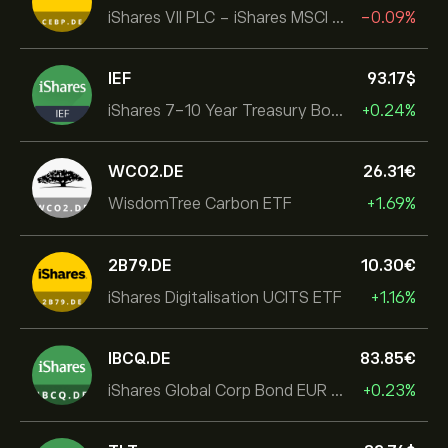
iShares VII PLC - iShares MSCI EMU USD Hedged UCITS ETF
-0.09%
IEF
93.17‎$‎
iShares 7-10 Year Treasury Bond ETF
+0.24%
WCO2.DE
26.31‎€‎
WisdomTree Carbon ETF
+1.69%
2B79.DE
10.30‎€‎
iShares Digitalisation UCITS ETF
+1.16%
IBCQ.DE
83.85‎€‎
iShares Global Corp Bond EUR Hedged UCITS ETF Dist
+0.23%