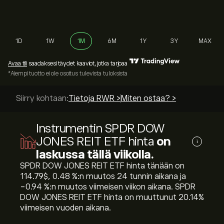
1D
1W
1M
6M
1Y
3Y
MAX
Avaa tili
saadaksesi täydet kaaviot, jotka tarjoaa
*Aiempi tuotto ei ole osoitus tulevista tuloksista
Siirry kohtaan:
Tietoja RWR >
Miten ostaa? >
Instrumentin SPDR DOW
JONES REIT ETF hinta
on
i
laskussa tällä viikolla.
SPDR DOW JONES REIT ETF hinta tänään on
114.79‎$‎, ‎0.48‎ %:n muutos 24 tunnin aikana ja
‎-0.94‎ %:n muutos viimeisen viikon aikana. SPDR
DOW JONES REIT ETF hinta on muuttunut ‎20.14‎%
viimeisen vuoden aikana.