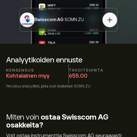
Swisscom AG
SCMN.ZU
Analyytikoiden ennuste
KONSENSUS
TAVOITEHINTA
Kohtalainen myy
655.00
Perustuu
analyytikot, jotka ovat käsitelleet
SCMN.ZU
Miten voin
ostaa Swisscom AG
osakkeita?
Voit ostaa instrumenttia Swisscom AG seuraavasti: