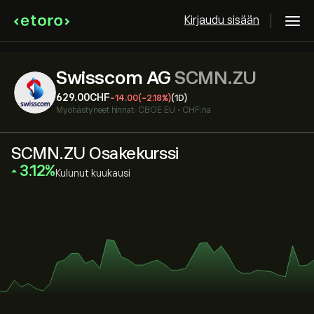
Kirjaudu sisään
Swisscom AG
SCMN.ZU
629.00‎CHF‎
-14.00
(-2.18%)
(1D)
Myöhästyneet hinnat:
CBOE EU
•
CHF:na
SCMN.ZU Osakekurssi
‎3.12‎
Kulunut kuukausi