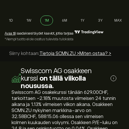
1D
1W
1M
6M
1Y
3Y
MAX
Avaa tili
saadaksesi täydet kaaviot, jotka tarjoaa
*Aiempi tuotto ei ole osoitus tulevista tuloksista
Siirry kohtaan:
Tietoja SCMN.ZU >
Miten ostaa? >
Swisscom AG osakkeen
kurssi
on tällä viikolla
i
nousussa.
Swisscom AG osakekurssi tänään 629.00‎CHF‎,
tarkoittaen ‎-2.18‎% muutosta viimeisen 24 tunnin
aikana ja ‎1.13‎% viimeisen viikon aikana. Osakkeen
SCMN.ZU nykyinen markkina-arvo on
32.58B‎CHF‎, 58815.06 ollessa sen viimeisen
kolmen kuukauden volyymi. Osakkeen P/E-luku on
24.8 ja sen osinkotuotto on 0.04%. Osakkeen