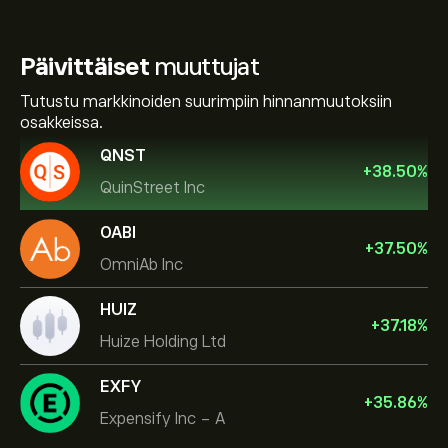
Päivittäiset
muuttujat
Tutustu markkinoiden suurimpiin hinnanmuutoksiin
osakkeissa.
QNST
+
38.50
%
QuinStreet Inc
OABI
+
37.50
%
OmniAb Inc
HUIZ
+
37.18
%
Huize Holding Ltd
EXFY
+
35.86
%
Expensify Inc - A