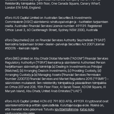
Rekisteröity toimipaikka: 24th floor, One Canada Square, Canary Wharf,
London E14 5AB, England.
eToro AUS Capital Limited on Australian Securities & Investments
Commissionin (ASIC) sääntelemä rahoituspalvelujen ja -tuotteiden tarjoamisen
osalta. Australian Financial Services Licence number: 491139. Registered
Office: Level 3, 60 Castlereagh Street, Sydney NSW 2000, Australia
eToro (Seychelles) Ltd. on Financial Services Authority Seychellesin ("FSAS")
lisensoima tarjoamaan broker-dealer-palveluja Securities Act 2007 License
#SD076 -lisenssin nojalla
eToro (ME) Limited on Abu Dhabi Global Marketin (“ADGM”) Financial Services
Regulatory Authorityn ("FSRA") lisensoima ja sääntelemä Authorised Person
harjoittamaan säänneltyjä toimintoja (a) Dealing in Investments as Principal
(Matched), (b) Arranging Deals in Investments, (c) Providing Custody, (d)
Arranging Custody ja (e) Managing Assets (Financial Services Permission
Number 220073) Financial Services and Market Regulations 2015 (“FSMR”) -
säännösten mukaisesti. Sen rekisteröity toimipaikka ja pääasiallinen toimipaikka
on Office 207 and 208, 15th Floor Floor, Al Sarab Tower, ADGM Square, Al
Maryah Island, Abu Dhabi, United Arab Emirates (“UAE”).
eToro AUS Capital Limited ACN 612 791 803 AFSL 491139. Kryptovarat ovat
sääntelemättömiä ja erittäin spekulatiivisia. Kuluttajansuojaa ei ole. Riskinä on,
että menetät koko pääomasi. Tutustu
käyttöehtoihimme
.
Katso koko
vastuuvapauslauseke