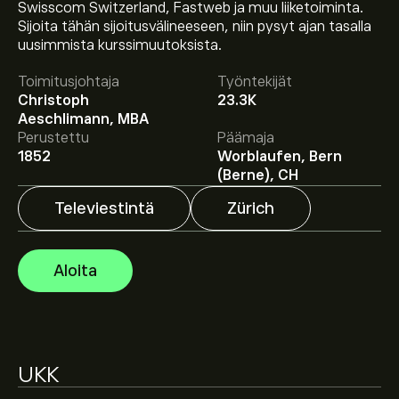
Swisscom Switzerland, Fastweb ja muu liiketoiminta.
Sijoita tähän sijoitusvälineeseen, niin pysyt ajan tasalla
Osakkeen SCMN.ZU hinta tänään on 629.00‎CHF‎.
uusimmista kurssimuutoksista.
Toimitusjohtaja
Työntekijät
Christoph
23.3K
Keskihinta osakkeelle Swisscom AG on 629.00‎CHF‎.
Luo
Aeschlimann, MBA
tili
eToroon saadaksesi asiantuntijoiden ennusteet ja
Perustettu
Päämaja
hintatavoitteet.
1852
Worblaufen, Bern
(Berne), CH
Asiantuntijoiden ennusteet Swisscom AG osakkeelle
Televiestintä
Zürich
perustuen markkinatrendeihin, talousraportteihin ja
odotettuun kasvuun. Katso viimeisimmät ennusteet
tulevaisuuden hintamuutoksille.
Aloita
Instrumentin Swisscom AG markkina-arvo on
32.58B‎CHF‎
Perustuen 3 analyytikon suosituksiin koskien SCMN.ZU
UKK
viimeisen kolmen kuukauden ajalta, yleinen konsensus