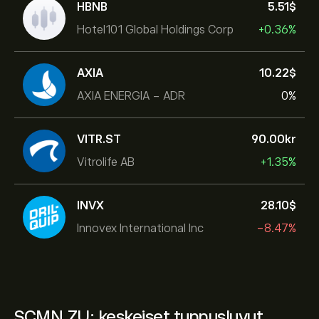
HBNB
5.51‎$‎
Hotel101 Global Holdings Corp
+0.36%
AXIA
10.22‎$‎
AXIA ENERGIA - ADR
0%
VITR.ST
90.00‎kr‎
Vitrolife AB
+1.35%
INVX
28.10‎$‎
Innovex International Inc
-8.47%
SCMN.ZU: keskeiset tunnusluvut