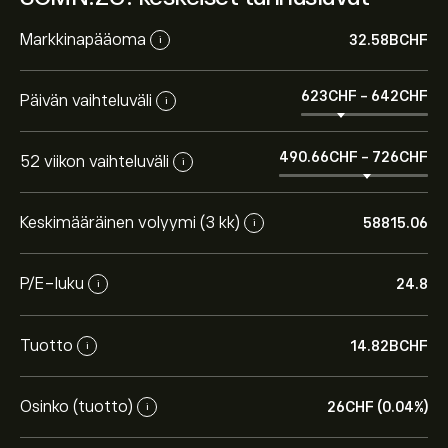
Markkinapääoma
32.58B‎CHF‎
i
623‎CHF‎
-
642‎CHF‎
Päivän vaihteluväli
i
490.66‎CHF‎
-
726‎CHF‎
52 viikon vaihteluväli
i
Keskimääräinen volyymi (3 kk)
58815.06
i
P/E-luku
24.8
i
Tuotto
14.82B‎CHF‎
i
Osinko (tuotto)
26‎CHF‎ (0.04%)
i