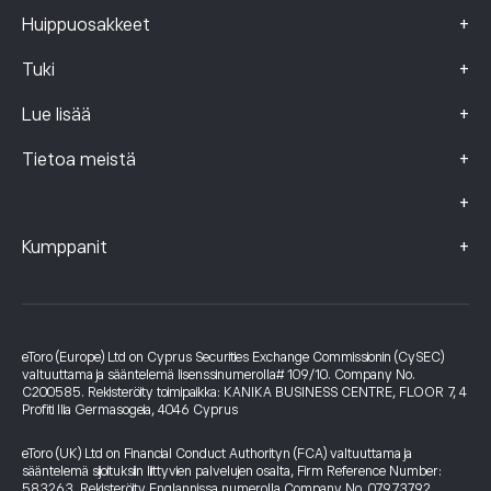
+
Huippuosakkeet
+
Tuki
+
Lue lisää
+
Tietoa meistä
+
+
Kumppanit
eToro (Europe) Ltd on Cyprus Securities Exchange Commissionin (CySEC)
valtuuttama ja sääntelemä lisenssinumerolla# 109/10. Company No.
C200585. Rekisteröity toimipaikka: KANIKA BUSINESS CENTRE, FLOOR 7, 4
Profiti Ilia Germasogeia, 4046 Cyprus
eToro (UK) Ltd on Financial Conduct Authorityn (FCA) valtuuttama ja
sääntelemä sijoituksiin liittyvien palvelujen osalta, Firm Reference Number:
583263. Rekisteröity Englannissa numerolla Company No. 07973792.