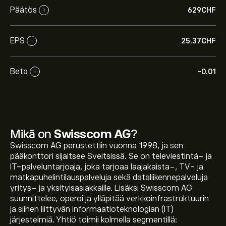
Päätös
629‎CHF‎
i
EPS
25.37‎CHF‎
i
Beta
-0.01
i
Mikä on
Swisscom AG
?
Swisscom AG perustettiin vuonna 1998, ja sen
pääkonttori sijaitsee Sveitsissä. Se on televiestintä- ja
IT-palveluntarjoaja, joka tarjoaa laajakaista-, TV- ja
matkapuhelintilauspalveluja sekä dataliikennepalveluja
yritys- ja yksityisasiakkaille. Lisäksi Swisscom AG
suunnittelee, operoi ja ylläpitää verkkoinfrastruktuurin
ja siihen liittyvän informaatioteknologian (IT)
järjestelmiä. Yhtiö toimii kolmella segmentillä: