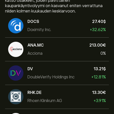
Katso osakkeet, joiden päivittäinen
kaupankäyntivolyymi on kasvanut eniten verrattuna
niiden kolmen kuukauden keskiarvoon.
DOCS
27.40‎$‎
Doximity Inc.
+32.62%
ANA.MC
213.00‎€‎
Acciona
0%
DV
13.21‎$‎
DoubleVerify Holdings Inc
+12.81%
RHK.DE
13.30‎€‎
Rhoen Klinikum AG
+3.91%