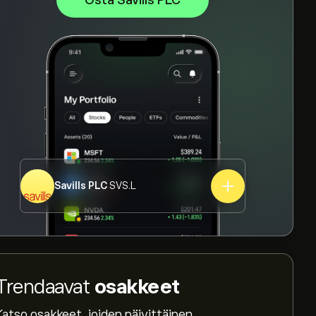
Osta Savills PLC
Savills PLC
SVS.L
Trendaavat
osakkeet
Katso osakkeet, joiden päivittäinen