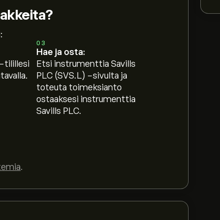
sakkeita?
:
03
Hae ja osta:
tilillesi
Etsi instrumenttia Savills
avalla.
PLC (SVS.L) -sivulta ja
toteuta toimeksianto
ostaaksesi instrumenttia
Savills PLC.
temia
.