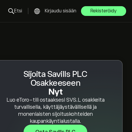
Etsi
Kirjaudu sisään
Rekisteröidy
Sijoita Savills PLC
Osakkeeseen
Nyt
Luo eToro-tili ostaaksesi SVS.L osakkeita
turvallisella, käyttäjäystävällisellä ja
monenlaisten sijoituskohteiden
kaupankäyntialustalla.