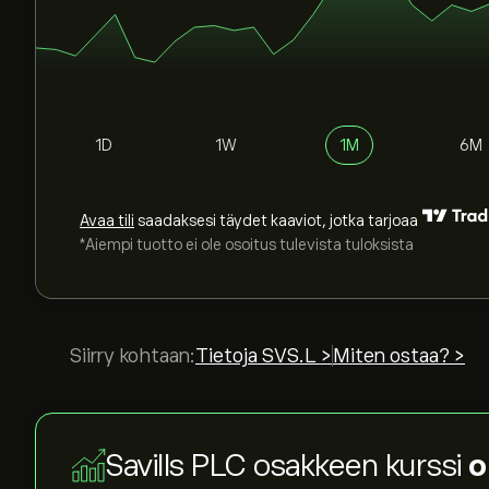
1D
1W
1M
6M
Avaa tili
saadaksesi täydet kaaviot, jotka tarjoaa
*Aiempi tuotto ei ole osoitus tulevista tuloksista
Siirry kohtaan:
Tietoja SVS.L >
Miten ostaa? >
Savills PLC osakkeen kurssi
o