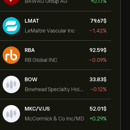
BAWAG Group AG
+0.17%
LMAT
79.67‎$‎
LeMaitre Vascular Inc
-1.42%
RBA
92.59‎$‎
RB Global INC
-0.09%
BOW
33.83‎$‎
Bowhead Specialty Holdings Inc
-0.12%
MKC/V.US
52.01‎$‎
McCormick & Co Inc/MD
+0.29%