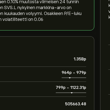
ttaen ‎0.10‎% muutosta viimeisen 24 tunnin
keen SVS.L nykyinen markkina-arvo on
men kuukauden volyymi. Osakkeen P/E-luku
 volatiliteetti on 0.06
1.35B‎p‎
964‎p‎
-
979‎p‎
799‎p‎
-
1122.31‎p‎
505663.48