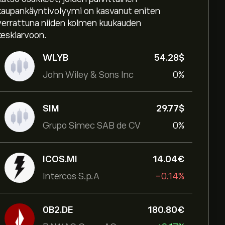
kaupankäyntivolyymi on kasvanut eniten
verrattuna niiden kolmen kuukauden
keskiarvoon.
WLYB
54.28‎$‎
John Wiley & Sons Inc
0%
SIM
29.77‎$‎
Grupo Simec SAB de CV
0%
ICOS.MI
14.04‎€‎
Intercos S.p.A
-0.14%
0B2.DE
180.80‎€‎