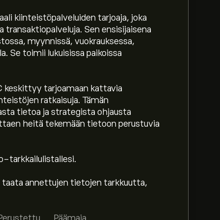
li kiinteistöpalveluiden tarjoaja, joka
a transaktiopalveluja. Sen ensisijaisena
ostossa, myynnissä, vuokrauksessa,
lla. Se toimii lukuisissa paikoissa
PLC keskittyy tarjoamaan kattavia
inteistöjen ratkaisuja. Tämän
sta tietoa ja strategista ohjausta
le auttaen heitä tekemään tietoon perustuvia
tarkkailulistallesi.
 taata annettujen tietojen tarkkuutta,
 tili
eToroon saadaksesi asiantuntijoiden
Perustettu
Päämaja