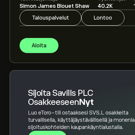
Simon James Blouet Shaw
40.2K
Asiantuntijoiden ennusteet Savills PLC osakkee
talousraportteihin ja odotettuun kasvuun. Kat
Talouspalvelut
Lontoo
hintamuutoksille.
Instrumentin Savills PLC markkina-arvo on 1.35
Aloita
Sijoita Savills PLC
Osakkeeseen
Nyt
Luo eToro-tili ostaaksesi SVS.L osakkeita
turvallisella, käyttäjäystävällisellä ja monenl
sijoituskohteiden kaupankäyntialustalla.