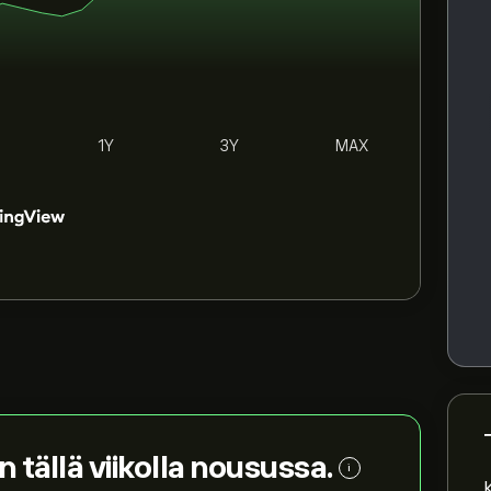
1Y
3Y
MAX
n tällä viikolla nousussa.
i