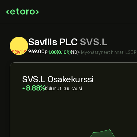
Savills PLC
SVS.L
969.00‎p‎
1.00
(0.10%)
(1D)
•
Myöhästyneet hinnat:
LSE 
SVS.L Osakekurssi
‎8.88‎
Kulunut kuukausi