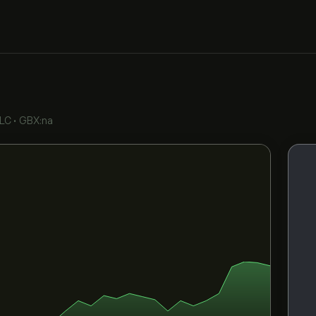
PLC
•
GBX:na