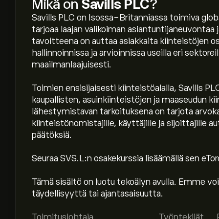
Mikä on
Savills PLC
?
Savills PLC on Isossa-Britanniassa toimiva globaa
tarjoaa laajan valikoiman asiantuntijaneuvontaa j
tavoitteena on auttaa asiakkaita kiinteistöjen 
hallinnoinnissa ja arvioinnissa useilla eri sektorei
maailmanlaajuisesti.
Toimien ensisijaisesti kiinteistöalalla, Savills 
kaupallisten, asuinkiinteistöjen ja maaseudun ki
lähestymistavan tarkoituksena on tarjota arvoka
kiinteistönomistajille, käyttäjille ja sijoittajil
päätöksiä.
Seuraa SVS.L:n osakekurssia lisäämällä sen eToro-
Osakkeen SVS.L hinta tänään on 969.00‎p‎.
Tämä sisältö on luotu tekoälyn avulla. Emme voi
täydellisyyttä tai ajantasaisuutta.
Keskihinta osakkeelle Savills PLC on 969.00‎p‎.
Luo
ennusteet ja hintatavoitteet.
Toimitusjohtaja
Työntekijät