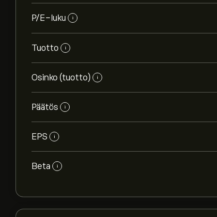
P/E-luku
i
Tuotto
i
Osinko (tuotto)
i
Päätös
i
EPS
i
Beta
i