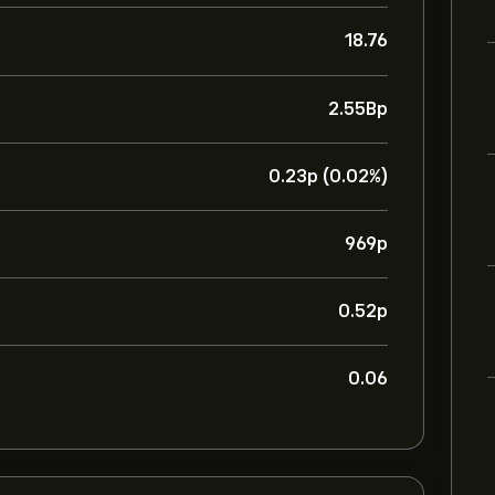
18.76
2.55B‎p‎
0.23‎p‎ (0.02%)
969‎p‎
0.52‎p‎
0.06