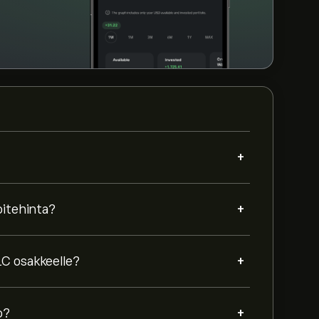
+
+
oitehinta?
+
LC osakkeelle?
+
o?