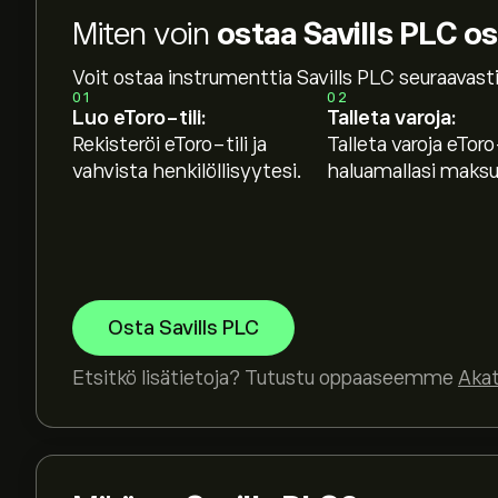
Miten voin
ostaa Savills PLC o
Voit ostaa instrumenttia Savills PLC seuraavasti
01
02
Luo eToro-tili:
Talleta varoja:
Rekisteröi eToro-tili ja
Talleta varoja eToro-
vahvista henkilöllisyytesi.
haluamallasi maksut
Osta Savills PLC
Etsitkö lisätietoja? Tutustu oppaaseemme
Aka