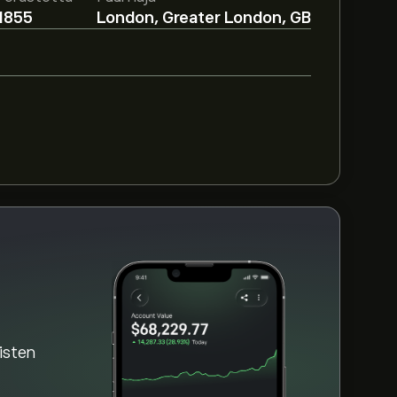
1855
London, Greater London, GB
lle perustuen markkinatrendeihin,
so viimeisimmät ennusteet tulevaisuuden
B‎p‎
aisten