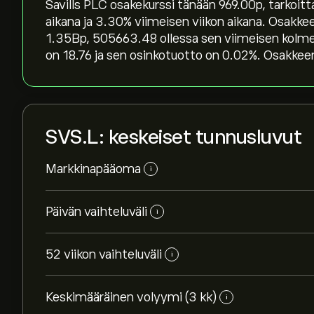
Savills PLC osakekurssi tänään 969.00‎p‎, tarkoi
aikana ja ‎3.30‎% viimeisen viikon aikana. Osak
1.35B‎p‎, 505663.48 ollessa sen viimeisen kol
on 18.76 ja sen osinkotuotto on 0.02%. Osakkeen
SVS.L: keskeiset tunnusluvut
Markkinapääoma
i
Päivän vaihteluväli
i
52 viikon vaihteluväli
i
Keskimääräinen volyymi (3 kk)
i