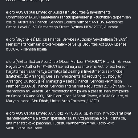
London E14 5AB, England.
eToro AUS Capital Limited on Australian Securities & Investments
Commissionin (ASIC) sääntelemä rahoituspalvelujen ja -tuotteiden tarjoamisen
osalta. Australian Financial Services Licence number: 491139. Registered
Office: Level 3, 60 Castlereagh Street, Sydney NSW 2000, Australia
eToro (Seychelles) Ltd. on Financial Services Authority Seychellesin ("FSAS")
lisensoima tarjoamaan broker-dealer-palveluja Securities Act 2007 License
#SD076 -lisenssin nojalla
eToro (ME) Limited on Abu Dhabi Global Marketin (“ADGM”) Financial Services
Regulatory Authorityn ("FSRA") lisensoima ja sääntelemä Authorised Person
harjoittamaan säänneltyjä toimintoja (a) Dealing in Investments as Principal
(Matched), (b) Arranging Deals in Investments, (c) Providing Custody, (d)
Arranging Custody ja (e) Managing Assets (Financial Services Permission
Number 220073) Financial Services and Market Regulations 2015 (“FSMR”) -
säännösten mukaisesti. Sen rekisteröity toimipaikka ja pääasiallinen toimipaikka
on Office 207 and 208, 15th Floor Floor, Al Sarab Tower, ADGM Square, Al
Maryah Island, Abu Dhabi, United Arab Emirates (“UAE”).
eToro AUS Capital Limited ACN 612 791 803 AFSL 491139. Kryptovarat ovat
sääntelemättömiä ja erittäin spekulatiivisia. Kuluttajansuojaa ei ole. Riskinä on,
että menetät koko pääomasi. Tutustu
käyttöehtoihimme
.
Katso koko
vastuuvapauslauseke