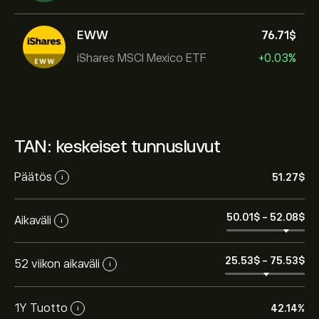
EWW
76.71‎$‎
iShares MSCI Mexico ETF
+0.03%
TAN: keskeiset tunnusluvut
Päätös
51.27‎$‎
i
50.01‎$‎
-
52.08‎$‎
Aikaväli
i
25.53‎$‎
-
75.53‎$‎
52 viikon aikaväli
i
1Y Tuotto
42.14%
i