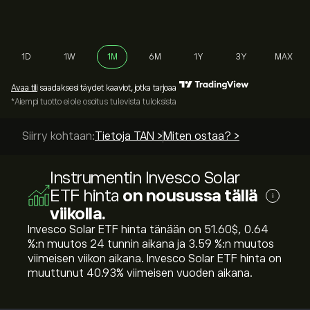
1D
1W
1M
6M
1Y
3Y
MAX
Avaa tili
saadaksesi täydet kaaviot, jotka tarjoaa
*Aiempi tuotto ei ole osoitus tulevista tuloksista
Siirry kohtaan:
Tietoja TAN >
Miten ostaa? >
Instrumentin Invesco Solar
ETF hinta
on nousussa tällä
i
viikolla.
Invesco Solar ETF hinta tänään on 51.60‎$‎, ‎0.64‎
%:n muutos 24 tunnin aikana ja ‎3.59‎ %:n muutos
viimeisen viikon aikana. Invesco Solar ETF hinta on
muuttunut ‎40.93‎% viimeisen vuoden aikana.