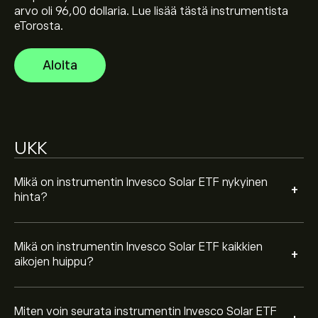
arvo oli 96,00 dollaria. Lue lisää tästä instrumentista
Valitse "1D" tai "1W" aikaväli eToro-kaaviosta ja loitonna
eTorosta.
nähdäksesi instrumentin Invesco Solar ETF aiemmat
hintaliikkeet. Instrumentin Invesco Solar ETF hinta on
Aloita
vaihdellut välillä 14.99‎$‎ viimeisen vuoden aikana.
Ostaaksesi instrumenttia TAN käy sivulla Invesco Solar
ETF (TAN) eToron verkkosivustolla. Kun olet luonut tilin
ja tallettanut varoja, napsauta "Kauppa"-painiketta ja
päätä, miten paljon instrumenttia Invesco Solar ETF
haluat ostaa. Voit myös toteuttaa toimeksiannon, joka
UKK
ostaa instrumentin TAN tiettyyn hintaan
tulevaisuudessa.
Mikä on instrumentin Invesco Solar ETF nykyinen
+
hinta?
Mikä on instrumentin Invesco Solar ETF kaikkien
+
aikojen huippu?
Miten voin seurata instrumentin Invesco Solar ETF