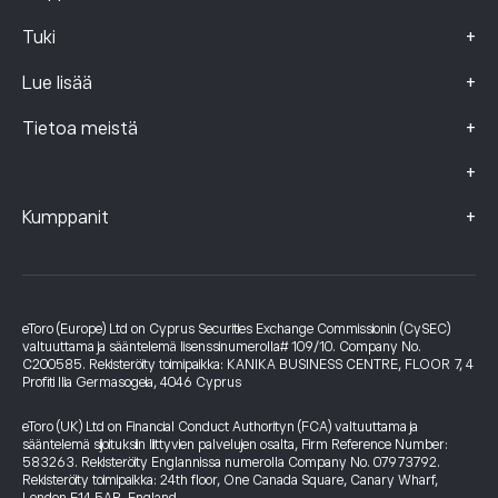
+
Tuki
+
Lue lisää
+
Tietoa meistä
+
+
Kumppanit
eToro (Europe) Ltd on Cyprus Securities Exchange Commissionin (CySEC)
valtuuttama ja sääntelemä lisenssinumerolla# 109/10. Company No.
C200585. Rekisteröity toimipaikka: KANIKA BUSINESS CENTRE, FLOOR 7, 4
Profiti Ilia Germasogeia, 4046 Cyprus
eToro (UK) Ltd on Financial Conduct Authorityn (FCA) valtuuttama ja
sääntelemä sijoituksiin liittyvien palvelujen osalta, Firm Reference Number:
583263. Rekisteröity Englannissa numerolla Company No. 07973792.
Rekisteröity toimipaikka: 24th floor, One Canada Square, Canary Wharf,