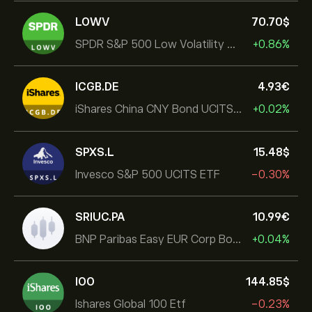
LOWV
70.70‎$‎
SPDR S&P 500 Low Volatility UCITS ETF
+0.86%
ICGB.DE
4.93‎€‎
iShares China CNY Bond UCITS ETF
+0.02%
SPXS.L
15.48‎$‎
Invesco S&P 500 UCITS ETF
-0.30%
SRIUC.PA
10.99‎€‎
BNP Paribas Easy EUR Corp Bond SRI Fossil Free Ult
+0.04%
IOO
144.85‎$‎
Ishares Global 100 Etf
-0.23%