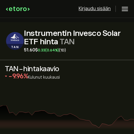
Kirjaudu sisään
Instrumentin Invesco Solar
ETF hinta
TAN
51.60‎$‎
0.33
(0.64%)
(1D)
TAN-hintakaavio
‎-9.96‎
Kulunut kuukausi