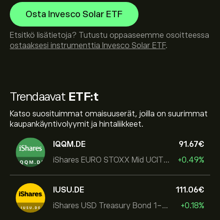
Osta Invesco Solar ETF
Etsitkö lisätietoja? Tutustu oppaaseemme osoitteessa
ostaaksesi instrumenttia Invesco Solar ETF
.
Trendaavat
ETF:t
Katso suosituimmat omaisuuserät, joilla on suurimmat
kaupankäyntivolyymit ja hintaliikkeet.
IQQM.DE
91.67‎€‎
iShares EURO STOXX Mid UCITS ETF
+0.49%
IUSU.DE
111.06‎€‎
iShares USD Treasury Bond 1-3yr UCITS ETF
+0.18%