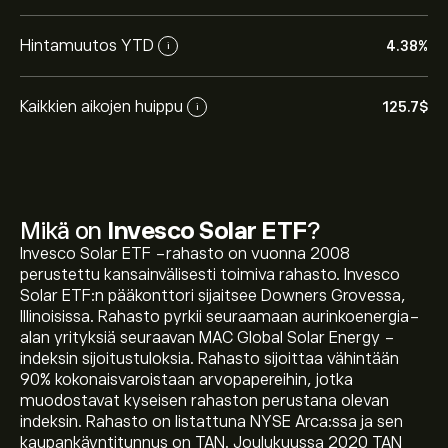
Hintamuutos YTD
4.38%
i
Kaikkien aikojen huippu
125.7‎$‎
i
Mikä on
Invesco Solar ETF
?
Invesco Solar ETF -rahasto on vuonna 2008
perustettu kansainvälisesti toimiva rahasto. Invesco
Solar ETF:n pääkonttori sijaitsee Downers Grovessa,
Instrumentin TAN tämänhetkinen hinta on 51.60‎$‎
Illinoisissa. Rahasto pyrkii seuraamaan aurinkoenergia-
alan yrityksiä seuraavan MAC Global Solar Energy -
indeksin sijoitustuloksia. Rahasto sijoittaa vähintään
90% kokonaisvaroistaan ​​arvopapereihin, jotka
Instrumentin Invesco Solar ETF kaikkien aikojen huippu
muodostavat kyseisen rahaston perustana olevan
on 125.70‎$‎
indeksin. Rahasto on listattuna NYSE Arca:ssa ja sen
kaupankäyntitunnus on TAN. Joulukuussa 2020 TAN