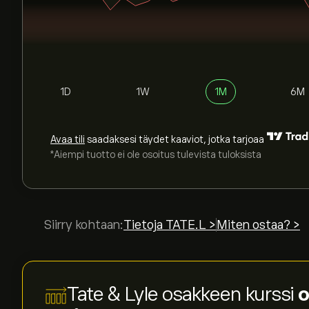
1D
1W
1M
6M
Avaa tili
saadaksesi täydet kaaviot, jotka tarjoaa
*Aiempi tuotto ei ole osoitus tulevista tuloksista
Siirry kohtaan:
Tietoja TATE.L >
Miten ostaa? >
Tate & Lyle osakkeen kurssi
o