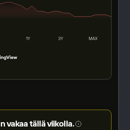
1Y
3Y
MAX
n vakaa tällä viikolla.
i