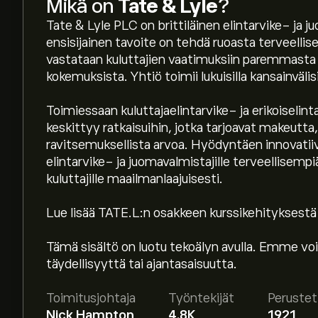
Mikä on
Tate & Lyle
?
Tate & Lyle PLC on brittiläinen elintarvike- ja 
ensisijainen tavoite on tehdä ruoasta terveell
vastataan kuluttajien vaatimuksiin paremmasta r
kokemuksista. Yhtiö toimii lukuisilla kansainvälisi
Toimiessaan kuluttajaelintarvike- ja erikoiselint
keskittyy ratkaisuihin, jotka tarjoavat makeutta,
ravitsemuksellista arvoa. Hyödyntäen innovatiiv
elintarvike- ja juomavalmistajille terveellisem
kuluttajille maailmanlaajuisesti.
Lue lisää TATE.L:n osakkeen kurssikehityksestä
Osakkeen TATE.L hinta tänään on 553.00‎p‎.
Tämä sisältö on luotu tekoälyn avulla. Emme voi
täydellisyyttä tai ajantasaisuutta.
Keskihinta osakkeelle Tate & Lyle on 553.00‎p‎.
L
ennusteet ja hintatavoitteet.
Toimitusjohtaja
Työntekijät
Perustet
Nick Hampton
4.8K
1921