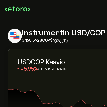
Instrumentin USD/COP 
3,168.5928‎COP$‎
0
(0%)
(1D)
USDCOP Kaavio
‎-5.95‎
Kulunut kuukausi