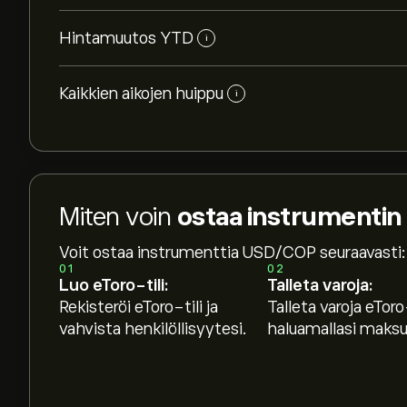
Hintamuutos YTD
i
Kaikkien aikojen huippu
i
Miten voin
ostaa instrumenti
Voit ostaa instrumenttia USD/COP seuraavasti:
01
02
Luo eToro-tili:
Talleta varoja:
Rekisteröi eToro-tili ja
Talleta varoja eToro-
vahvista henkilöllisyytesi.
haluamallasi maksut