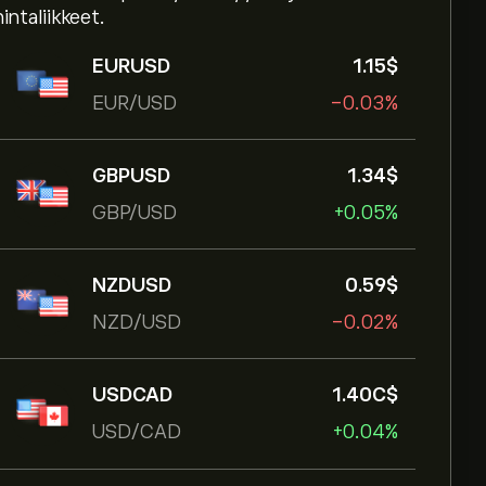
hintaliikkeet.
EURUSD
1.15‎$‎
EUR/USD
-0.03%
GBPUSD
1.34‎$‎
GBP/USD
+0.05%
NZDUSD
0.59‎$‎
NZD/USD
-0.02%
USDCAD
1.40‎C$‎
USD/CAD
+0.04%