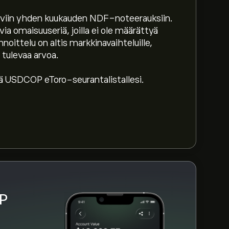
tyviin yhden kuukauden NDF-noteerauksiin.
on 4,716.6200‎COP$‎
 omaisuuseriä, joilla ei ole määrättyä
noittelu on altis markkinavaihteluille,
tulevaa arvoa.
ja loitonna nähdäksesi instrumentin USD/COP
nta on vaihdellut välillä -882.21‎COP$‎
lä USDCOP eToro-seurantalistallesi.
USD/COP (USDCOP) eToron verkkosivustolla.
uta "Kauppa"-painiketta ja päätä, miten paljon
 toteuttaa toimeksiannon, joka ostaa
suudessa.
OP