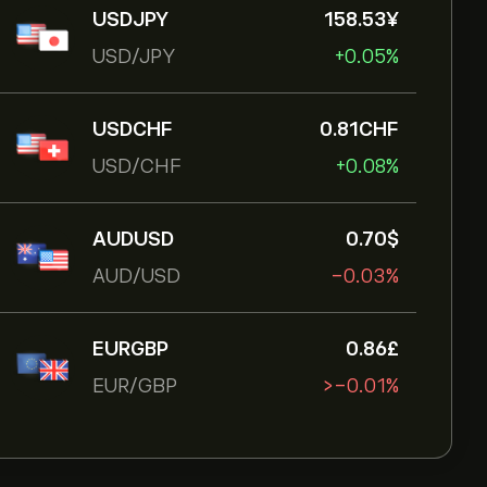
USDJPY
158.53‎¥‎
USD/JPY
+0.05%
USDCHF
0.81‎CHF‎
USD/CHF
+0.08%
AUDUSD
0.70‎$‎
AUD/USD
-0.03%
EURGBP
0.86‎£‎
EUR/GBP
‎>-‎0.01%