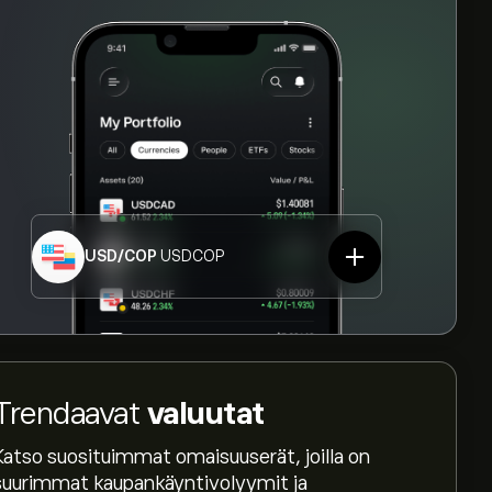
USD/COP
USDCOP
Trendaavat
valuutat
Katso suosituimmat omaisuuserät, joilla on
suurimmat kaupankäyntivolyymit ja