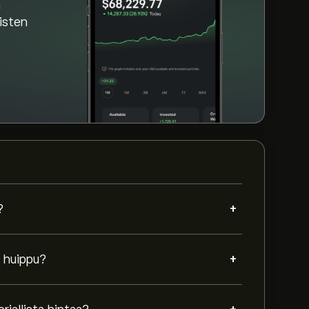
a
aisten
+
?
+
 huippu?