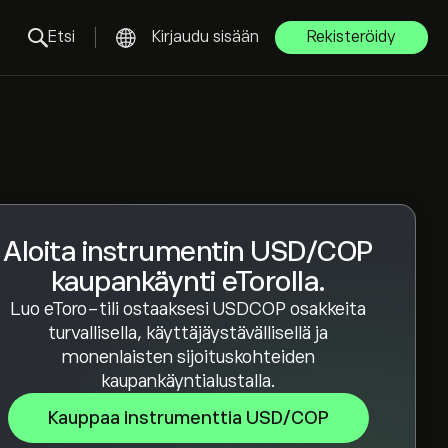
Etsi
Kirjaudu sisään
Rekisteröidy
Aloita instrumentin USD/COP
kaupankäynti eTorolla.
Luo eToro-tili ostaaksesi USDCOP osakkeita
turvallisella, käyttäjäystävällisellä ja
monenlaisten sijoituskohteiden
kaupankäyntialustalla.
Kauppaa instrumenttia USD/COP