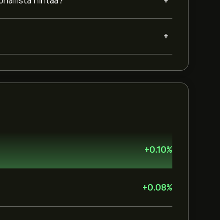
+
iallista hintaa?
+
+
0.10
%
+
0.08
%