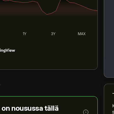
1Y
3Y
MAX
>
a
on nousussa tällä
i