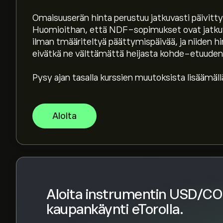
Omaisuuserän hinta perustuu jatkuvasti päivit
Instrumentin USD/COP kaikkien aikojen huippu 
Huomioithan, että NDF-sopimukset ovat jatkuvia
ilman tmääriteltyä päättymispäivää, ja niiden hin
eivätkä ne välttämättä heijasta kohde-etuuden 
Valitse "1D" tai "1W" aikaväli eToro-kaaviosta 
aiemmat hintaliikkeet. Instrumentin USD/COP hi
Pysy ajan tasalla kurssien muutoksista lisäämäl
viimeisen vuoden aikana.
Ostaaksesi instrumenttia USDCOP käy sivulla 
Kun olet luonut tilin ja tallettanut varoja, napsa
Aloita
instrumenttia USD/COP haluat ostaa. Voit myös
instrumentin USDCOP tiettyyn hintaan tulevai
Aloita instrumentin USD/C
kaupankäynti eTorolla.