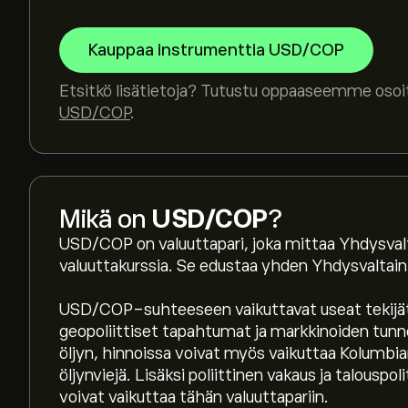
Kauppaa instrumenttia USD/COP
Etsitkö lisätietoja? Tutustu oppaaseemme oso
USD/COP
.
Mikä on
USD/COP
?
USD/COP on valuuttapari, joka mittaa Yhdysvalta
valuuttakurssia. Se edustaa yhden Yhdysvaltain 
USD/COP-suhteeseen vaikuttavat useat tekijät, 
geopoliittiset tapahtumat ja markkinoiden tunn
öljyn, hinnoissa voivat myös vaikuttaa Kolumbia
öljynviejä. Lisäksi poliittinen vakaus ja talousp
Instrumentin USDCOP tämänhetkinen hinta on 
voivat vaikuttaa tähän valuuttapariin.