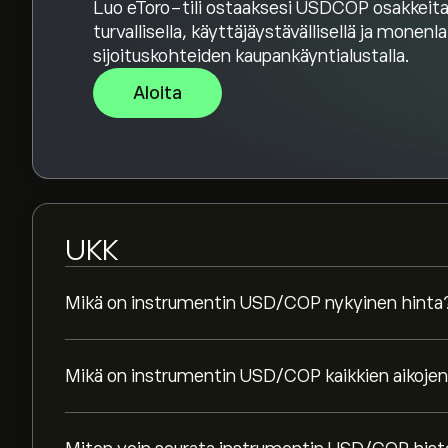
Luo eToro-tili ostaaksesi USDCOP osakkeit
turvallisella, käyttäjäystävällisellä ja monenl
sijoituskohteiden kaupankäyntialustalla.
Aloita
UKK
Mikä on instrumentin USD/COP nykyinen hinta
Mikä on instrumentin USD/COP kaikkien aikojen