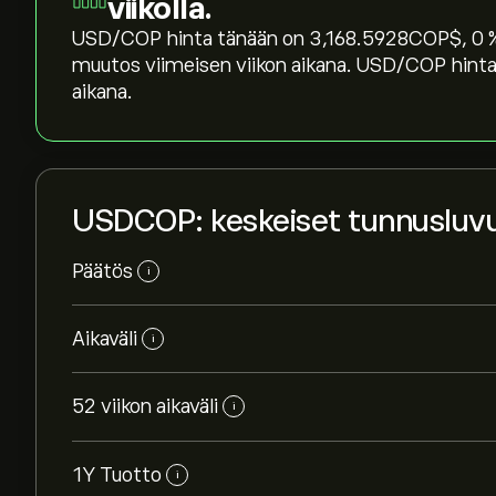
viikolla.
USD/COP hinta tänään on 3,168.5928‎COP$‎, ‎0‎ %:
muutos viimeisen viikon aikana. USD/COP hinta
aikana.
USDCOP: keskeiset tunnusluv
Päätös
i
Aikaväli
i
52 viikon aikaväli
i
1Y Tuotto
i