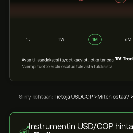
1D
1W
1M
6M
Avaa tili
saadaksesi täydet kaaviot, jotka tarjoaa
*Aiempi tuotto ei ole osoitus tulevista tuloksista
Siirry kohtaan:
Tietoja USDCOP >
Miten ostaa? 
Instrumentin USD/COP hint