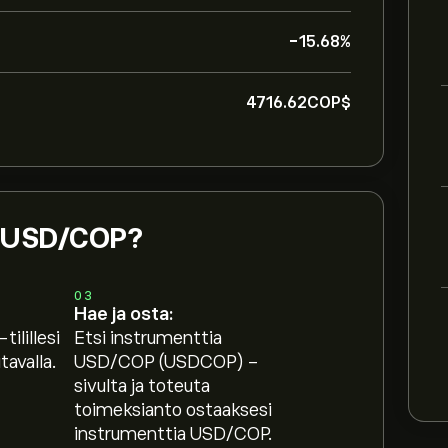
-15.68%
4716.62‎COP$‎
n USD/COP?
03
Hae ja osta:
tilillesi
Etsi instrumenttia
avalla.
USD/COP (USDCOP) -
sivulta ja toteuta
toimeksianto ostaaksesi
instrumenttia USD/COP.