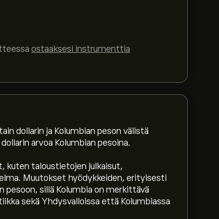
itteessa
ostaaksesi instrumenttia
in dollarin ja Kolumbian peson välistä
dollarin arvoa Kolumbian pesoina.
kuten taloustietojen julkaisut,
elma. Muutokset hyödykkeiden, erityisesti
n pesoon, sillä Kolumbia on merkittävä
olitiikka sekä Yhdysvalloissa että Kolumbiassa
3,168.5928‎COP$‎