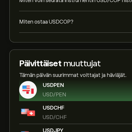
Miten voin seurata instrumentin USD/COP histor
Miten ostaa USDCOP?
Päivittäiset
muuttujat
Tämän päivän suurimmat voittajat ja häviäjät.
USDPEN
USD/PEN
USDCHF
USD/CHF
USDJPY