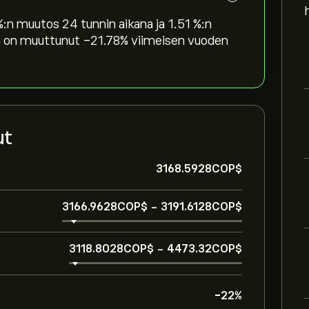
n muutos 24 tunnin aikana ja ‎1.51‎ %:n
 on muuttunut ‎-21.78‎% viimeisen vuoden
ut
3168.5928‎COP$‎
3166.9628‎COP$‎
-
3191.6128‎COP$‎
3118.8028‎COP$‎
-
4473.32‎COP$‎
-22%