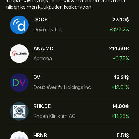
kaupankäyntivolyymi on kasvanut eniten verrattuna
niiden kolmen kuukauden keskiarvoon.
DOCS
27.40‎$‎
Doximity Inc.
+32.62%
ANA.MC
214.60‎€‎
Acciona
+0.75%
DV
13.21‎$‎
DoubleVerify Holdings Inc
+12.81%
RHK.DE
14.80‎€‎
Rhoen Klinikum AG
+11.28%
HBNB
5.51‎$‎