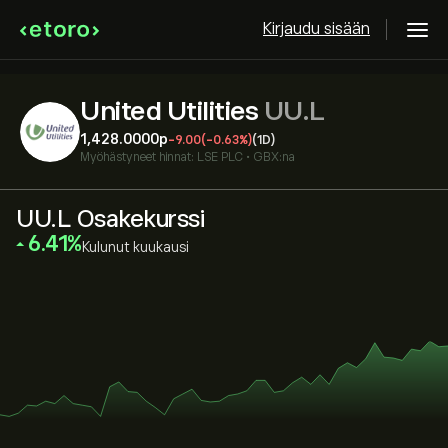
Kirjaudu sisään
United Utilities
UU.L
1,428.0000‎p‎
-9.00
(-0.63%)
(1D)
Myöhästyneet hinnat:
LSE PLC
•
GBX:na
UU.L Osakekurssi
‎6.41‎
Kulunut kuukausi