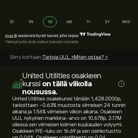
1D
1W
1M
6M
1Y
3Y
MAX
Avaa tili
saadaksesi täydet kaaviot, jotka tarjoaa
*Aiempi tuotto ei ole osoitus tulevista tuloksista
Siirry kohtaan:
Tietoja UU.L >
Miten ostaa? >
United Utilities osakkeen
kurssi
on tällä viikolla
i
nousussa.
United Utilities osakekurssi tänään 1,428.0000‎p‎,
tarkoittaen ‎-0.63‎% muutosta viimeisen 24 tunnin
aikana ja ‎1.56‎% viimeisen viikon aikana. Osakkeen
UU.L nykyinen markkina-arvo on 10.67B‎p‎, 2.17M
ollessa sen viimeisen kolmen kuukauden volyymi.
Osakkeen P/E-luku on 16.69 ja sen osinkotuotto
on 0.04%. Osakkeen volatiliteetti on 0.04