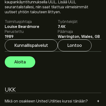
Osakkeen UU.L hinta tänään on 1,428.0000‎p‎.
kaupankäyntitunnuksella UU.L. Lisää UU.L
seurantalistallesi, niin saat tilattua viimeisimmät
uutiset yhtiön talouteen liittyen.
Keskihinta osakkeelle United Utilities on 1,428.0000‎p‎.
Toimitusjohtaja
Työntekijät
Luo tili
eToroon saadaksesi asiantuntijoiden ennusteet
Louise Beardmore
7.4K
ja hintatavoitteet.
Perustettu
Päämaja
1989
Warrington, Wales, GB
Asiantuntijoiden ennusteet United Utilities osakkeelle
Kunnallispalvelut
Lontoo
perustuen markkinatrendeihin, talousraportteihin ja
odotettuun kasvuun. Katso viimeisimmät ennusteet
tulevaisuuden hintamuutoksille.
Aloita
Instrumentin United Utilities markkina-arvo on 10.67B‎p‎
Perustuen 4 analyytikon suosituksiin koskien UU.L
UKK
viimeisen kolmen kuukauden ajalta, yleinen konsensus
on Kohtalainen Osta.
+
Mikä on osakkeen United Utilities kurssi tänään?