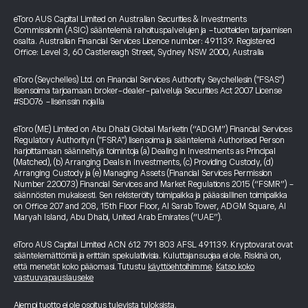
eToro AUS Capital Limited on Australian Securities & Investments
Commissionin (ASIC) sääntelemä rahoituspalvelujen ja -tuotteiden tarjoamisen
osalta. Australian Financial Services Licence number: 491139. Registered
Office: Level 3, 60 Castlereagh Street, Sydney NSW 2000, Australia
eToro (Seychelles) Ltd. on Financial Services Authority Seychellesin ("FSAS")
lisensoima tarjoamaan broker-dealer-palveluja Securities Act 2007 License
#SD076 -lisenssin nojalla
eToro (ME) Limited on Abu Dhabi Global Marketin (“ADGM”) Financial Services
Regulatory Authorityn ("FSRA") lisensoima ja sääntelemä Authorised Person
harjoittamaan säänneltyjä toimintoja (a) Dealing in Investments as Principal
(Matched), (b) Arranging Deals in Investments, (c) Providing Custody, (d)
Arranging Custody ja (e) Managing Assets (Financial Services Permission
Number 220073) Financial Services and Market Regulations 2015 (“FSMR”) -
säännösten mukaisesti. Sen rekisteröity toimipaikka ja pääasiallinen toimipaikka
on Office 207 and 208, 15th Floor Floor, Al Sarab Tower, ADGM Square, Al
Maryah Island, Abu Dhabi, United Arab Emirates (“UAE”).
eToro AUS Capital Limited ACN 612 791 803 AFSL 491139. Kryptovarat ovat
sääntelemättömiä ja erittäin spekulatiivisia. Kuluttajansuojaa ei ole. Riskinä on,
että menetät koko pääomasi. Tutustu
käyttöehtoihimme
.
Katso koko
vastuuvapauslauseke
Aiempi tuotto ei ole osoitus tulevista tuloksista.