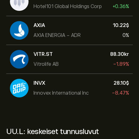
Hotel101 Global Holdings Corp
+0.36%
AXIA
10.22‎$‎
AXIA ENERGIA - ADR
0%
VITR.ST
88.30‎kr‎
Vitrolife AB
-1.89%
INVX
28.10‎$‎
Innovex International Inc
-8.47%
UU.L: keskeiset tunnusluvut