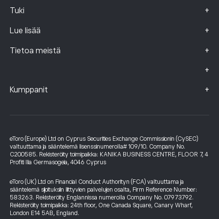
+
Tuki
+
Lue lisää
+
Tietoa meistä
+
+
Kumppanit
eToro (Europe) Ltd on Cyprus Securities Exchange Commissionin (CySEC)
valtuuttama ja sääntelemä lisenssinumerolla# 109/10. Company No.
C200585. Rekisteröity toimipaikka: KANIKA BUSINESS CENTRE, FLOOR 7, 4
Profiti Ilia Germasogeia, 4046 Cyprus
eToro (UK) Ltd on Financial Conduct Authorityn (FCA) valtuuttama ja
sääntelemä sijoituksiin liittyvien palvelujen osalta, Firm Reference Number:
583263. Rekisteröity Englannissa numerolla Company No. 07973792.
Rekisteröity toimipaikka: 24th floor, One Canada Square, Canary Wharf,
London E14 5AB, England.