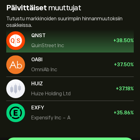
Päivittäiset
muuttujat
Tutustu markkinoiden suurimpiin hinnanmuutoksiin
osakkeissa.
QNST
+
38.50
%
QuinStreet Inc
OABI
+
37.50
%
OmniAb Inc
HUIZ
+
37.18
%
Huize Holding Ltd
EXFY
+
35.86
%
Expensify Inc - A