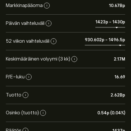
Markkinapääoma
10.67B‎p‎
i
1423‎p‎
-
1430‎p‎
Päivän vaihteluväli
i
930.602‎p‎
-
1496.5‎p‎
52 viikon vaihteluväli
i
Keskimääräinen volyymi (3 kk)
2.17M
i
P/E-luku
16.69
i
Tuotto
2.62B‎p‎
i
Osinko (tuotto)
0.54‎p‎ (0.04%)
i
Päätös
1437‎p‎
i