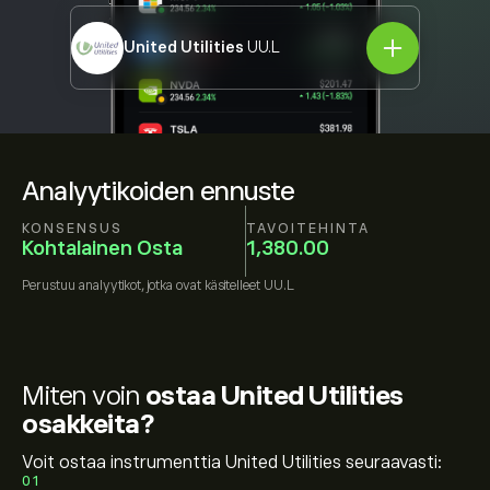
United Utilities
UU.L
Analyytikoiden ennuste
KONSENSUS
TAVOITEHINTA
Kohtalainen Osta
1,380.00
Perustuu
analyytikot, jotka ovat käsitelleet
UU.L
Miten voin
ostaa United Utilities
osakkeita?
Voit ostaa instrumenttia United Utilities seuraavasti:
01