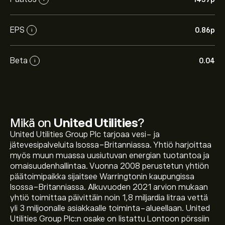
EPS
0.86‎p‎
i
Beta
0.04
i
Mikä on
United Utilities
?
United Utilities Group Plc tarjoaa vesi- ja
jätevesipalveluita Isossa-Britanniassa. Yhtiö harjoittaa
myös muun muassa uusiutuvan energian tuotantoa ja
omaisuudenhallintaa. Vuonna 2008 perustetun yhtiön
päätoimipaikka sijaitsee Warringtonin kaupungissa
Isossa-Britanniassa. Alkuvuoden 2021 arvion mukaan
yhtiö toimittaa päivittäin noin 1,8 miljardia litraa vettä
yli 3 miljoonalle asiakkaalle toiminta-alueellaan. United
Utilities Group Plc:n osake on listattu Lontoon pörssiin