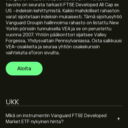
tavoite on seurata tarkasti FTSE Developed All Cap ex
US -indeksin kehittymistä. Kaikki mahdolliset rahaston
varat sijoitetaan indeksin mukaisesti. Tämä sijoitusyhtiö
Vanguard Groupin hallinnoima rahasto on listattu New
Instrumentin Vanguard FTSE Developed Market ETF
Yorkin pörssiin tunnuksella VEA ja se on perustettu
kaikkien aikojen huippu on 73.22‎$‎
vuonna 2007. Yhtiön pääkonttori sijaitsee Valley
Forgessa, Yhdysvaltain Pennsylvaniassa. Osta salkkuusi
VEA-osakkeita ja seuraa yhtiön osakekurssin
Valitse "1D" tai "1W" aikaväli eToro-kaaviosta ja loitonna
vaihteluita eToron sivuilta.
nähdäksesi instrumentin Vanguard FTSE Developed
Market ETF aiemmat hintaliikkeet. Instrumentin
Aloita
Vanguard FTSE Developed Market ETF hinta on
Ostaaksesi instrumenttia VEA käy sivulla Vanguard
vaihdellut välillä 14.50‎$‎ viimeisen vuoden aikana.
FTSE Developed Market ETF (VEA) eToron
verkkosivustolla. Kun olet luonut tilin ja tallettanut
varoja, napsauta "Kauppa"-painiketta ja päätä, miten
paljon instrumenttia Vanguard FTSE Developed Market
UKK
ETF haluat ostaa. Voit myös toteuttaa toimeksiannon,
joka ostaa instrumentin VEA tiettyyn hintaan
tulevaisuudessa.
Mikä on instrumentin Vanguard FTSE Developed
+
Market ETF nykyinen hinta?