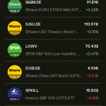
IQQM.DE
91.81‎€‎
iShares EURO STOXX Mid UCITS ETF
+0.65%
IUSU.DE
110.97‎€‎
iShares USD Treasury Bond 1-3yr UCITS ETF
+0.10%
LOWV
70.43‎$‎
SPDR S&P 500 Low Volatility UCITS ETF
+0.47%
ICGB.DE
4.93‎€‎
iShares China CNY Bond UCITS ETF
-0.01%
SPXS.L
15.50‎$‎
Invesco S&P 500 UCITS ETF
-0.14%