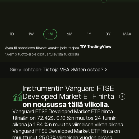
1D
1W
1M
6M
1Y
3Y
MAX
Avaa tili
saadaksesi täydet kaaviot, jotka tarjoaa
*Aiempi tuotto ei ole osoitus tulevista tuloksista
Siirry kohtaan:
Tietoja VEA >
Miten ostaa? >
Instrumentin Vanguard FTSE
Developed Market ETF hinta
i
on nousussa tällä viikolla.
Vanguard FTSE Developed Market ETF hinta
tänään on 72.42‎$‎, ‎0.10‎ %:n muutos 24 tunnin
aikana ja ‎1.84‎ %:n muutos viimeisen viikon aikana.
Vanguard FTSE Developed Market ETF hinta on
muuttunut ‎25.03‎% viimeisen vuoden aikana.