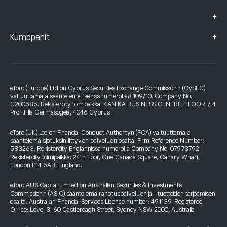
+
+
Kumppanit
eToro (Europe) Ltd on Cyprus Securities Exchange Commissionin (CySEC)
valtuuttama ja sääntelemä lisenssinumerolla# 109/10. Company No.
C200585. Rekisteröity toimipaikka: KANIKA BUSINESS CENTRE, FLOOR 7, 4
Profiti Ilia Germasogeia, 4046 Cyprus
eToro (UK) Ltd on Financial Conduct Authorityn (FCA) valtuuttama ja
sääntelemä sijoituksiin liittyvien palvelujen osalta, Firm Reference Number:
583263. Rekisteröity Englannissa numerolla Company No. 07973792.
Rekisteröity toimipaikka: 24th floor, One Canada Square, Canary Wharf,
London E14 5AB, England.
eToro AUS Capital Limited on Australian Securities & Investments
Commissionin (ASIC) sääntelemä rahoituspalvelujen ja -tuotteiden tarjoamisen
osalta. Australian Financial Services Licence number: 491139. Registered
Office: Level 3, 60 Castlereagh Street, Sydney NSW 2000, Australia