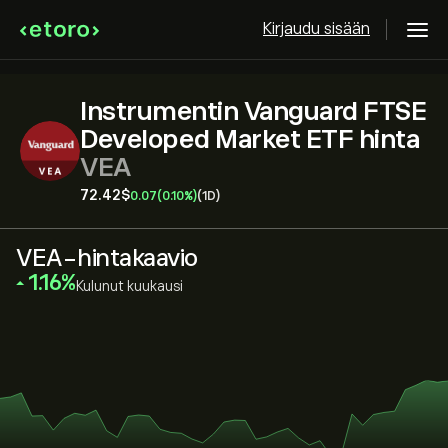
Kirjaudu sisään
Instrumentin Vanguard FTSE
Developed Market ETF hinta
VEA
72.42‎$‎
0.07
(0.10%)
(1D)
VEA-hintakaavio
‎1.16‎
Kulunut kuukausi