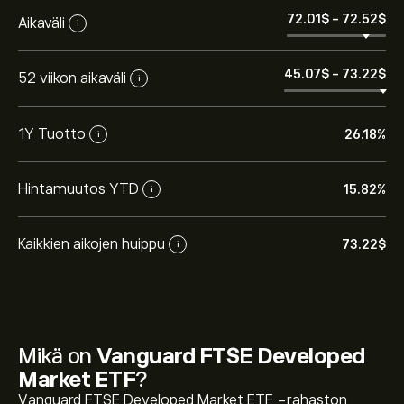
72.01‎$‎
-
72.52‎$‎
Aikaväli
i
45.07‎$‎
-
73.22‎$‎
52 viikon aikaväli
i
1Y Tuotto
26.18%
i
Hintamuutos YTD
15.82%
i
Kaikkien aikojen huippu
73.22‎$‎
i
Mikä on
Vanguard FTSE Developed
Market ETF
?
Vanguard FTSE Developed Market ETF -rahaston
Instrumentin VEA tämänhetkinen hinta on 72.42‎$‎