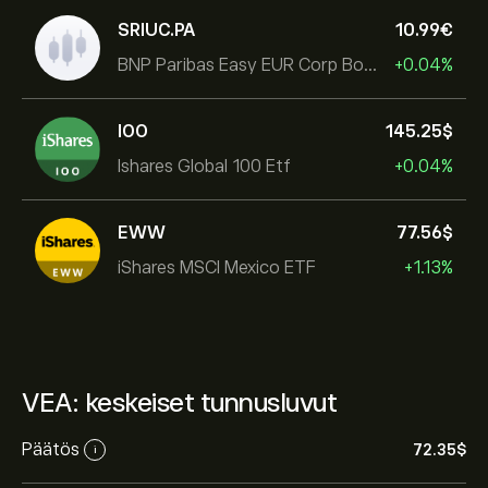
SRIUC.PA
10.99‎€‎
BNP Paribas Easy EUR Corp Bond SRI Fossil Free Ult
+0.04%
IOO
145.25‎$‎
Ishares Global 100 Etf
+0.04%
EWW
77.56‎$‎
iShares MSCI Mexico ETF
+1.13%
VEA: keskeiset tunnusluvut
Päätös
72.35‎$‎
i