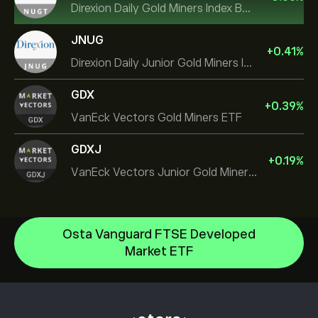
Direxion Daily Gold Miners Index Bull 2X ETF
JNUG
+
0.41
%
Direxion Daily Junior Gold Miners Index Bull 2X ETF
GDX
+
0.39
%
VanEck Vectors Gold Miners ETF
GDXJ
+
0.19
%
VanEck Vectors Junior Gold Miners ETF
Osta Vanguard FTSE Developed
Invesco S&P 500 Equal Weight ETF
Market ETF
iShares $ Treasury Bond 0-1yr UCITS ETF
Ohjekeskus
SS SPDR S&P 500 UCITS ETF
Tallettaminen
Kuinka CopyTrading toimii
VanEck Semiconductor UCITS ETF
Nostaminen