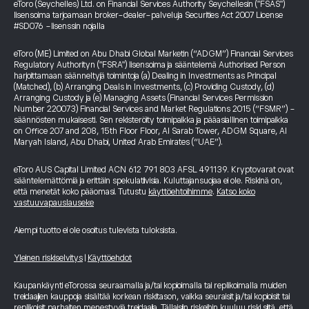
eToro (Seychelles) Ltd. on Financial Services Authority Seychellesin ("FSAS")
lisensoima tarjoamaan broker-dealer-palveluja Securities Act 2007 License
#SD076 -lisenssin nojalla
eToro (ME) Limited on Abu Dhabi Global Marketin (“ADGM”) Financial Services
Regulatory Authorityn ("FSRA") lisensoima ja sääntelemä Authorised Person
harjoittamaan säänneltyjä toimintoja (a) Dealing in Investments as Principal
(Matched), (b) Arranging Deals in Investments, (c) Providing Custody, (d)
Arranging Custody ja (e) Managing Assets (Financial Services Permission
Number 220073) Financial Services and Market Regulations 2015 (“FSMR”) -
säännösten mukaisesti. Sen rekisteröity toimipaikka ja pääasiallinen toimipaikka
on Office 207 and 208, 15th Floor Floor, Al Sarab Tower, ADGM Square, Al
Maryah Island, Abu Dhabi, United Arab Emirates (“UAE”).
eToro AUS Capital Limited ACN 612 791 803 AFSL 491139. Kryptovarat ovat
sääntelemättömiä ja erittäin spekulatiivisia. Kuluttajansuojaa ei ole. Riskinä on,
että menetät koko pääomasi. Tutustu
käyttöehtoihimme
.
Katso koko
vastuuvapauslauseke
Aiempi tuotto ei ole osoitus tulevista tuloksista.
Yleinen riskiselvitys
|
Käyttöehdot
Kaupankäynti eTorossa seuraamalla ja/tai kopioimalla tai replikoimalla muiden
treidaajien kauppoja sisältää korkean riskitason, vaikka seuraisit ja/tai kopioisit tai
replikoisit parhaiten menestyviä treidaajia. Tällaisiin riskeihin kuuluu riski siitä, että