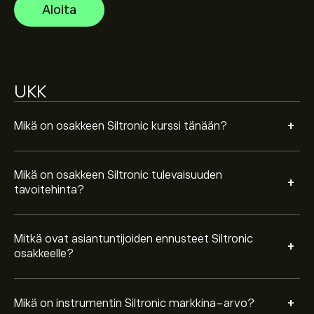
Instrumentin Siltronic markkina-arvo on 2.61B‎€‎
Aloita
Perustuen 5 analyytikon suosituksiin koskien WAF.DE
viimeisen kolmen kuukauden ajalta, yleinen konsensus
UKK
on Vahva Osta.
+
Mikä on osakkeen Siltronic kurssi tänään?
Mikä on osakkeen Siltronic tulevaisuuden
+
tavoitehinta?
Mitkä ovat asiantuntijoiden ennusteet Siltronic
+
osakkeelle?
+
Mikä on instrumentin Siltronic markkina-arvo?