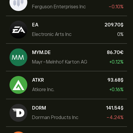
Ferguson Enterprises Inc
-0.10%
EA
209.70‎$‎
Electronic Arts Inc
0%
MYM.DE
86.70‎€‎
Mayr-Melnhof Karton AG
+0.12%
ATKR
93.68‎$‎
Atkore Inc.
+0.16%
DORM
141.54‎$‎
Dorman Products Inc
-4.24%