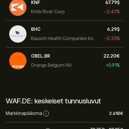
KNF
67.79‎$‎
Knife River Corp
-2.47%
BHC
6.29‎$‎
Bausch Health Companies Inc
-2.33%
OBEL.BR
22.20‎€‎
Orange Belgium NV
+0.91%
WAF.DE: keskeiset tunnusluvut
Markkinapääoma
2.61B‎€‎
i