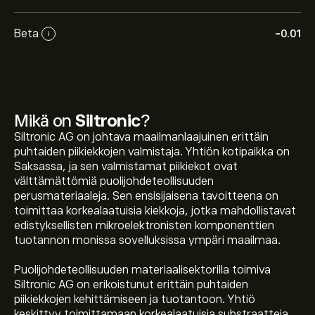
Beta
-0.01
i
Mikä on
Siltronic
?
Siltronic AG on johtava maailmanlaajuinen erittäin
puhtaiden piikiekkojen valmistaja. Yhtiön kotipaikka on
Saksassa, ja sen valmistamat piikiekot ovat
välttämättömiä puolijohdeteollisuuden
perusmateriaaleja. Sen ensisijaisena tavoitteena on
toimittaa korkealaatuisia kiekkoja, jotka mahdollistavat
edistyksellisten mikroelektronisten komponenttien
tuotannon monissa sovelluksissa ympäri maailmaa.
Puolijohdeteollisuuden materiaalisektorilla toimiva
Siltronic AG on erikoistunut erittäin puhtaiden
piikiekkojen kehittämiseen ja tuotantoon. Yhtiö
keskittyy toimittamaan korkealaatuisia substraatteja,