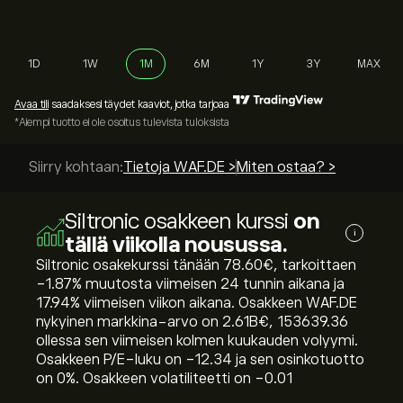
1D
1W
1M
6M
1Y
3Y
MAX
Avaa tili
saadaksesi täydet kaaviot, jotka tarjoaa
*Aiempi tuotto ei ole osoitus tulevista tuloksista
Siirry kohtaan:
Tietoja WAF.DE >
Miten ostaa? >
Siltronic osakkeen kurssi
on
i
tällä viikolla nousussa.
Siltronic osakekurssi tänään 78.60‎€‎, tarkoittaen
‎-1.87‎% muutosta viimeisen 24 tunnin aikana ja
‎17.94‎% viimeisen viikon aikana. Osakkeen WAF.DE
nykyinen markkina-arvo on 2.61B‎€‎, 153639.36
ollessa sen viimeisen kolmen kuukauden volyymi.
Osakkeen P/E-luku on -12.34 ja sen osinkotuotto
on 0%. Osakkeen volatiliteetti on -0.01