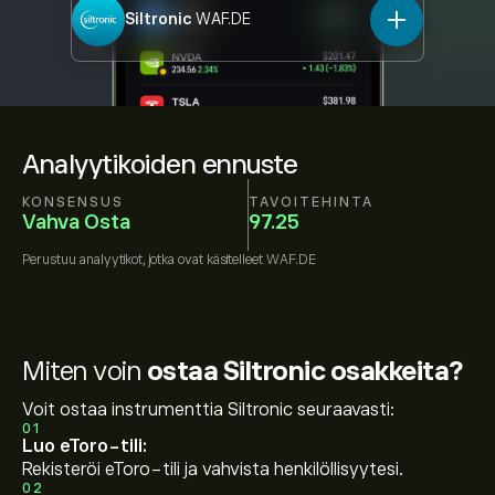
Siltronic
WAF.DE
Analyytikoiden ennuste
KONSENSUS
TAVOITEHINTA
Vahva Osta
97.25
Perustuu
analyytikot, jotka ovat käsitelleet
WAF.DE
Miten voin
ostaa Siltronic osakkeita?
Voit ostaa instrumenttia Siltronic seuraavasti:
01
Luo eToro-tili:
Rekisteröi eToro-tili ja vahvista henkilöllisyytesi.
02