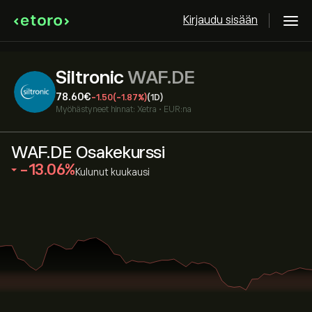
Kirjaudu sisään
Siltronic
WAF.DE
78.60‎€‎
-1.50
(-1.87%)
(1D)
Myöhästyneet hinnat:
Xetra
•
EUR:na
WAF.DE Osakekurssi
‎-13.06‎
Kulunut kuukausi