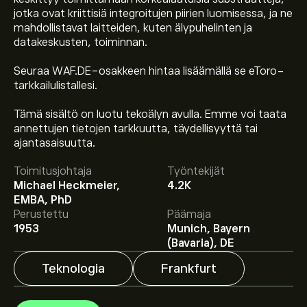
jotka ovat kriittisiä integroitujen piirien luomisessa, ja ne
mahdollistavat laitteiden, kuten älypuhelinten ja
datakeskusten, toiminnan.
Seuraa WAF.DE-osakkeen hintaa lisäämällä se eToro-
tarkkailulistallesi.
Tämä sisältö on luotu tekoälyn avulla. Emme voi taata
annettujen tietojen tarkkuutta, täydellisyyttä tai
Osakkeen WAF.DE hinta tänään on 78.60‎€‎.
ajantasaisuutta.
Toimitusjohtaja
Työntekijät
Michael Heckmeier,
4.2K
Keskihinta osakkeelle Siltronic on 78.60‎€‎.
Luo tili
EMBA, PhD
eToroon saadaksesi asiantuntijoiden ennusteet ja
Perustettu
Päämaja
hintatavoitteet.
1953
Munich, Bayern
(Bavaria), DE
Asiantuntijoiden ennusteet Siltronic osakkeelle
Teknologia
Frankfurt
perustuen markkinatrendeihin, talousraportteihin ja
odotettuun kasvuun. Katso viimeisimmät ennusteet
tulevaisuuden hintamuutoksille.