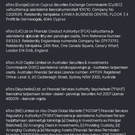
eToro (Europe) Ltd on Cyprus Securities Exchange Commissionin (CySEC)
valtuuttama ja sääntelemä lisenssinumerolla# 109/10. Company No.
C200585. Rekisteröity toimipaikka: KANIKA BUSINESS CENTRE, FLOOR 7, 4
Profiti Ilia Germasogeia, 4046 Cyprus
eToro (UK) Ltd on Financial Conduct Authorityn (FCA) valtuuttama ja
sääntelemä sijoituksiin liittyvien palvelujen osalta, Firm Reference Number:
583263. Rekisteröity Englannissa numerolla Company No. 07973792.
Rekisteröity toimipaikka: 24th floor, One Canada Square, Canary Wharf,
London E14 5AB, England.
eToro AUS Capital Limited on Australian Securities & Investments
Commissionin (ASIC) sääntelemä rahoituspalvelujen ja -tuotteiden tarjoamisen
osalta. Australian Financial Services Licence number: 491139. Registered
Office: Level 3, 60 Castlereagh Street, Sydney NSW 2000, Australia
eToro (Seychelles) Ltd. on Financial Services Authority Seychellesin ("FSAS")
lisensoima tarjoamaan broker-dealer-palveluja Securities Act 2007 License
#SD076 -lisenssin nojalla
eToro (ME) Limited on Abu Dhabi Global Marketin (“ADGM”) Financial Services
Regulatory Authorityn ("FSRA") lisensoima ja sääntelemä Authorised Person
harjoittamaan säänneltyjä toimintoja (a) Dealing in Investments as Principal
(Matched), (b) Arranging Deals in Investments, (c) Providing Custody, (d)
Arranging Custody ja (e) Managing Assets (Financial Services Permission