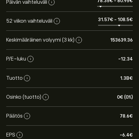
78.35‎€‎
-
80.95‎€‎
Päivän vaihteluväli
i
31.57‎€‎
-
108.5‎€‎
52 viikon vaihteluväli
i
Keskimääräinen volyymi (3 kk)
153639.36
i
P/E-luku
-12.34
i
Tuotto
1.3B‎€‎
i
Osinko (tuotto)
0‎€‎ (0%)
i
Päätös
78.6‎€‎
i
EPS
-6.4‎€‎
i