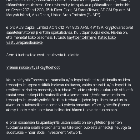
Number 220073) Financial Services and Market Regulations 2015 (“FSMR”) -
säännösten mukaisesti. Sen rekisteröity toimipaikka ja pääasiallinen toimipaikka
on Office 207 and 208, 15th Floor Floor, Al Sarab Tower, ADGM Square, Al
Maryah Island, Abu Dhabi, United Arab Emirates (“UAE”).
eToro AUS Capital Limited ACN 612 791 803 AFSL 491139. Kryptovarat ovat
sääntelemättömiä ja erittäin spekulatiivisia. Kuluttajansuojaa ei ole. Riskinä on,
että menetät koko pääomasi. Tutustu
käyttöehtoihimme
.
Katso koko
vastuuvapauslauseke
Aiempi tuotto ei ole osoitus tulevista tuloksista.
Yleinen riskiselvitys
|
Käyttöehdot
Kaupankäynti eTorossa seuraamalla ja/tai kopioimalla tai replikoimalla muiden
treidaajien kauppoja sisältää korkean riskitason, vaikka seuraisit ja/tai kopioisit tai
replikoisit parhaiten menestyviä treidaajia. Tällaisiin riskeihin kuuluu riski siitä, että
saatat seurata/kopioida mahdollisesti kokemattomien/epäammattimaisten
treidaajien kaupankäyntipäätöksiä tai treidaajien, joiden lopullinen tarkoitus tai
aikomus tai taloudellinen asema voi poiketa omastasi. eToro-yhteisön jäsenen
aiempi tuotto ei ole luotettava indikaattori hänen tulevasta tuotostaan.
eToron sosiaalisen kaupankäyntialustan sisältö on sen yhteisön jäsenten
tuottamaa eikä sisällä eToron antamia tai eToron puolesta annettuja neuvoja tai
suosituksia - Your Social Investment Network.