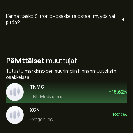
Kannattaako Siltronic-osakkeita ostaa, myydä vai
+
pitää?
Päivittäiset
muuttujat
Tutustu markkinoiden suurimpiin hinnanmuutoksiin
osakkeissa.
TNMG
+
15.62
%
TNL Mediagene
XGN
+
3.10
%
Exagen Inc