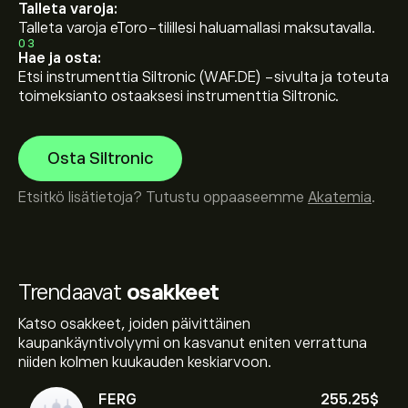
Talleta varoja:
Talleta varoja eToro-tilillesi haluamallasi maksutavalla.
03
Hae ja osta:
Etsi instrumenttia Siltronic (WAF.DE) -sivulta ja toteuta
toimeksianto ostaaksesi instrumenttia Siltronic.
Osta Siltronic
Etsitkö lisätietoja? Tutustu oppaaseemme
Akatemia
.
Trendaavat
osakkeet
Katso osakkeet, joiden päivittäinen
kaupankäyntivolyymi on kasvanut eniten verrattuna
niiden kolmen kuukauden keskiarvoon.
FERG
255.25‎$‎