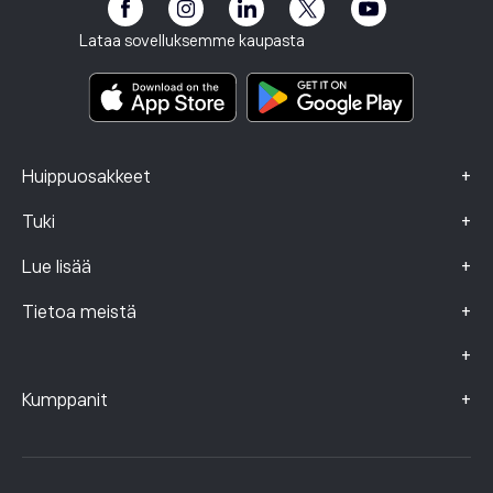
eToro Club
Julkaisutiedot
Käyttöehdot
Sijoitusvakuutus
Lataa sovelluksemme kaupasta
Keskeistä tietoa sisältävät asiakirjat
Smart Portfolios
Valitustiedot (FCA-asiakkaat)
+
Huippuosakkeet
+
Tuki
+
Lue lisää
+
Tietoa meistä
+
+
Kumppanit