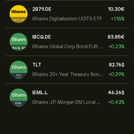
2B79.DE
10.30‎€‎
iShares Digitalisation UCITS ETF
+1.16%
IBCQ.DE
83.85‎€‎
iShares Global Corp Bond EUR Hedged UCITS ETF Dist
+0.23%
TLT
82.76‎$‎
iShares 20+ Year Treasury Bond ETF
+0.29%
IEML.L
46.26‎$‎
iShares J.P. Morgan EM Local Govt Bond UCITS ETF
+0.43%