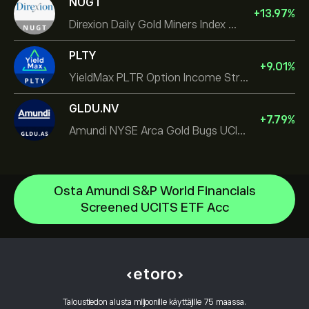
NUGT
+
13.97
%
Direxion Daily Gold Miners Index Bull 2X ETF
PLTY
+
9.01
%
YieldMax PLTR Option Income Strategy ETF
GLDU.NV
+
7.79
%
Amundi NYSE Arca Gold Bugs UCITS ETF Dist
Osta Amundi S&P World Financials
State Street SPDR S&P 500 ETF
Screened UCITS ETF Acc
Invesco QQQ
Ohjekeskus
SPDR Gold
Tallettaminen
Kuinka CopyTrading toimii
Invesco S&P 500 Equal Weight ETF
Nostaminen
Vastuullinen kaupankäynti
iShares $ Treasury Bond 0-1yr UCITS ETF
Miksi valita eToro
Avaa tili
Mikä on vipuvaikutus ja marginaali
SS SPDR S&P 500 UCITS ETF
Taloustiedon alusta miljoonille käyttäjille 75 maassa.
eToro-arvostelut