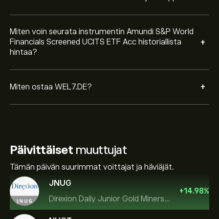
Miten voin seurata instrumentin Amundi S&P World
+
Financials Screened UCITS ETF Acc historiallista
hintaa?
+
Miten ostaa WEL7.DE?
Päivittäiset
muuttujat
Tämän päivän suurimmat voittajat ja häviäjät.
JNUG
+
14.98
%
Direxion Daily Junior Gold Miners Index Bull 2X ETF