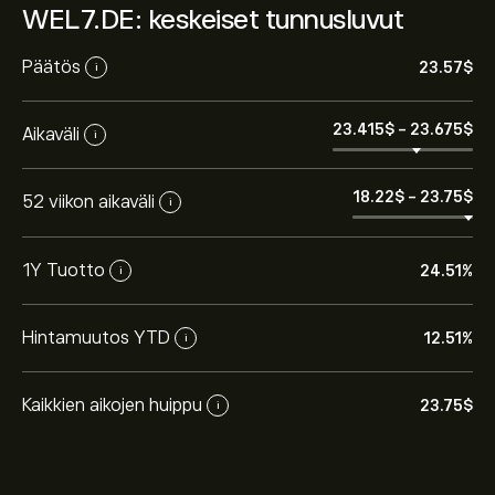
WEL7.DE: keskeiset tunnusluvut
Päätös
23.57‎$‎
i
23.415‎$‎
-
23.675‎$‎
Aikaväli
i
18.22‎$‎
-
23.75‎$‎
52 viikon aikaväli
i
1Y Tuotto
24.51%
i
Hintamuutos YTD
12.51%
i
Kaikkien aikojen huippu
23.75‎$‎
i