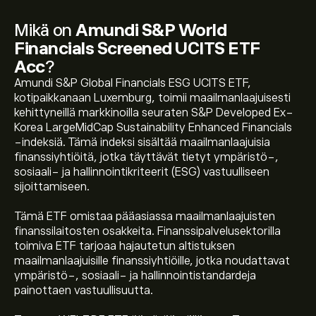
Mikä on
Amundi S&P World
Financials Screened UCITS ETF
Acc
?
Amundi S&P Global Financials ESG UCITS ETF,
kotipaikkanaan Luxemburg, toimii maailmanlaajuisesti
kehittyneillä markkinoilla seuraten S&P Developed Ex-
Korea LargeMidCap Sustainability Enhanced Financials
-indeksiä. Tämä indeksi sisältää maailmanlaajuisia
finanssiyhtiöitä, jotka täyttävät tietyt ympäristö-,
sosiaali- ja hallinnointikriteerit (ESG) vastuulliseen
sijoittamiseen.
Tämä ETF omistaa pääasiassa maailmanlaajuisten
finanssilaitosten osakkeita. Finanssipalvelusektorilla
toimiva ETF tarjoaa hajautetun altistuksen
maailmanlaajuisille finanssiyhtiöille, jotka noudattavat
Instrumentin WEL7.DE tämänhetkinen hinta on
ympäristö-, sosiaali- ja hallinnointistandardeja
23.570‎$‎
painottaen vastuullisuutta.