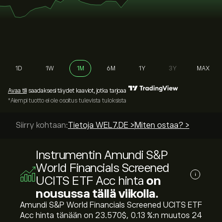
1D
1W
1M
6M
1Y
3Y
MAX
Avaa tili
saadaksesi täydet kaaviot, jotka tarjoaa
*Aiempi tuotto ei ole osoitus tulevista tuloksista
Siirry kohtaan:
Tietoja WEL7.DE >
Miten ostaa? >
Instrumentin Amundi S&P
World Financials Screened
i
UCITS ETF Acc hinta
on
nousussa tällä viikolla.
Amundi S&P World Financials Screened UCITS ETF
Acc hinta tänään on 23.570‎$‎, ‎0.13‎ %:n muutos 24