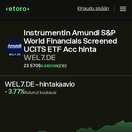
Kirjaudu sisään
Instrumentin Amundi S&P
World Financials Screened
UCITS ETF Acc hinta
WEL7.DE
23.570‎$‎
0.03
(0.13%)
(1D)
WEL7.DE-hintakaavio
‎3.77‎
Kulunut kuukausi