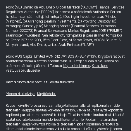
eToro (ME) Limited on Abu Dhabi Global Marketin (“ADGM”) Financial Services
Regulatory Authorityn ("FSRA") lisensoima ja sääntelemä Authorised Person
harjoittamaan säänneltyjä toimintoja (a) Dealing in Investments as Principal
(Matched), (b) Arranging Deals in Investments, (c) Providing Custody, (d)
Arranging Custody ja (e) Managing Assets (Financial Services Permission
Number 220073) Financial Services and Market Regulations 2015 (“FSMR”) -
säännösten mukaisesti. Sen rekisteröity toimipaikka ja pääasiallinen toimipaikka
on Office 207 and 208, 15th Floor Floor, Al Sarab Tower, ADGM Square, Al
Maryah Island, Abu Dhabi, United Arab Emirates (“UAE”).
eToro AUS Capital Limited ACN 612 791 803 AFSL 491139. Kryptovarat ovat
sääntelemättömiä ja erittäin spekulatiivisia. Kuluttajansuojaa ei ole. Riskinä on,
että menetät koko pääomasi. Tutustu
käyttöehtoihimme
.
Katso koko
vastuuvapauslauseke
Aiempi tuotto ei ole osoitus tulevista tuloksista.
Yleinen riskiselvitys
|
Käyttöehdot
Kaupankäynti eTorossa seuraamalla ja/tai kopioimalla tai replikoimalla muiden
treidaajien kauppoja sisältää korkean riskitason, vaikka seuraisit ja/tai kopioisit tai
replikoisit parhaiten menestyviä treidaajia. Tällaisiin riskeihin kuuluu riski siitä, että
saatat seurata/kopioida mahdollisesti kokemattomien/epäammattimaisten
treidaajien kaupankäyntipäätöksiä tai treidaajien, joiden lopullinen tarkoitus tai
aikomus tai taloudellinen asema voi poiketa omastasi. eToro-yhteisön jäsenen