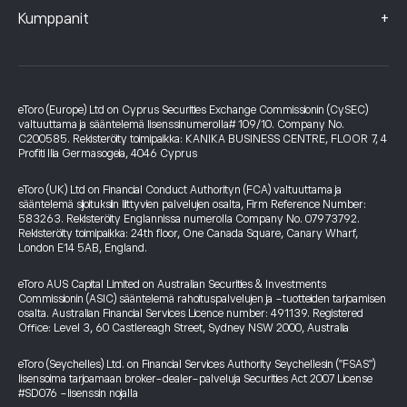
+
Kumppanit
eToro (Europe) Ltd on Cyprus Securities Exchange Commissionin (CySEC)
valtuuttama ja sääntelemä lisenssinumerolla# 109/10. Company No.
C200585. Rekisteröity toimipaikka: KANIKA BUSINESS CENTRE, FLOOR 7, 4
Profiti Ilia Germasogeia, 4046 Cyprus
eToro (UK) Ltd on Financial Conduct Authorityn (FCA) valtuuttama ja
sääntelemä sijoituksiin liittyvien palvelujen osalta, Firm Reference Number:
583263. Rekisteröity Englannissa numerolla Company No. 07973792.
Rekisteröity toimipaikka: 24th floor, One Canada Square, Canary Wharf,
London E14 5AB, England.
eToro AUS Capital Limited on Australian Securities & Investments
Commissionin (ASIC) sääntelemä rahoituspalvelujen ja -tuotteiden tarjoamisen
osalta. Australian Financial Services Licence number: 491139. Registered
Office: Level 3, 60 Castlereagh Street, Sydney NSW 2000, Australia
eToro (Seychelles) Ltd. on Financial Services Authority Seychellesin ("FSAS")
lisensoima tarjoamaan broker-dealer-palveluja Securities Act 2007 License
#SD076 -lisenssin nojalla