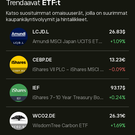
Trendaavat
ETF:t
Katso suosituimmat omaisuuserät, joilla on suurimmat
kaupankäyntivolyymit ja hintaliikkeet.
LCJD.L
26.83‎$‎
Amundi MSCI Japan UCITS ETF Acc
+1.09%
CEBP.DE
13.23‎€‎
iShares VII PLC - iShares MSCI EMU USD Hedged UCITS ETF
-0.09%
IEF
93.17‎$‎
iShares 7-10 Year Treasury Bond ETF
+0.24%
WCO2.DE
26.31‎€‎
WisdomTree Carbon ETF
+1.69%