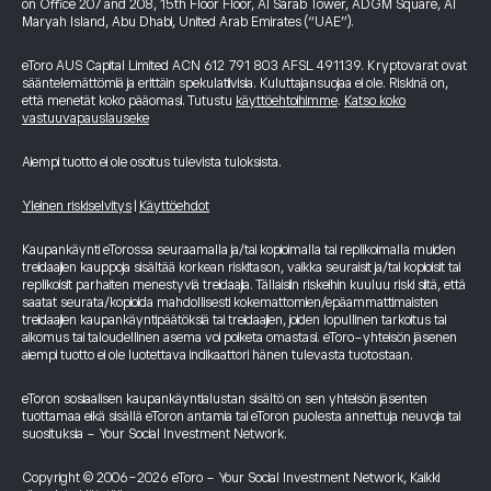
on Office 207 and 208, 15th Floor Floor, Al Sarab Tower, ADGM Square, Al
Maryah Island, Abu Dhabi, United Arab Emirates (“UAE”).
eToro AUS Capital Limited ACN 612 791 803 AFSL 491139. Kryptovarat ovat
sääntelemättömiä ja erittäin spekulatiivisia. Kuluttajansuojaa ei ole. Riskinä on,
että menetät koko pääomasi. Tutustu
käyttöehtoihimme
.
Katso koko
vastuuvapauslauseke
Aiempi tuotto ei ole osoitus tulevista tuloksista.
Yleinen riskiselvitys
|
Käyttöehdot
Kaupankäynti eTorossa seuraamalla ja/tai kopioimalla tai replikoimalla muiden
treidaajien kauppoja sisältää korkean riskitason, vaikka seuraisit ja/tai kopioisit tai
replikoisit parhaiten menestyviä treidaajia. Tällaisiin riskeihin kuuluu riski siitä, että
saatat seurata/kopioida mahdollisesti kokemattomien/epäammattimaisten
treidaajien kaupankäyntipäätöksiä tai treidaajien, joiden lopullinen tarkoitus tai
aikomus tai taloudellinen asema voi poiketa omastasi. eToro-yhteisön jäsenen
aiempi tuotto ei ole luotettava indikaattori hänen tulevasta tuotostaan.
eToron sosiaalisen kaupankäyntialustan sisältö on sen yhteisön jäsenten
tuottamaa eikä sisällä eToron antamia tai eToron puolesta annettuja neuvoja tai
suosituksia - Your Social Investment Network.
Copyright © 2006-2026 eToro - Your Social Investment Network, Kaikki