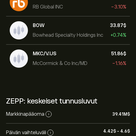
RB Global INC
-3.10%
BOW
33.87‎$‎
Bowhead Specialty Holdings Inc
+0.74%
MKC/V.US
51.86‎$‎
McCormick & Co Inc/MD
-1.16%
ZEPP: keskeiset tunnusluvut
Markkinapääoma
39.41M‎$‎
i
4.42‎$‎
-
4.6‎$‎
Päivän vaihteluväli
i