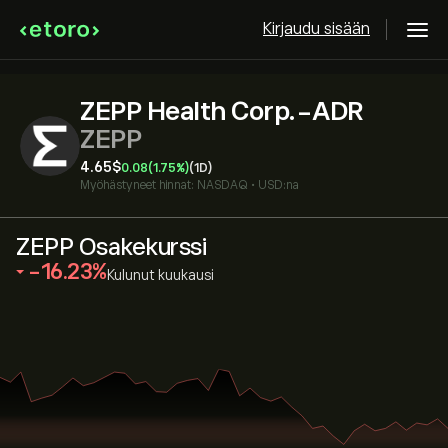
Kirjaudu sisään
ZEPP Health Corp.-ADR
ZEPP
4.65‎$‎
0.08
(1.75%)
(1D)
Myöhästyneet hinnat:
NASDAQ
•
USD:na
ZEPP Osakekurssi
‎-16.23‎
Kulunut kuukausi