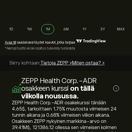
1D
1W
1M
6M
1Y
3Y
MAX
Avaa tili
saadaksesi täydet kaaviot, jotka tarjoaa
*Aiempi tuotto ei ole osoitus tulevista tuloksista
Siirry kohtaan:
Tietoja ZEPP >
Miten ostaa? >
ZEPP Health Corp.-ADR
osakkeen kurssi
on tällä
i
viikolla nousussa.
ZEPP Health Corp.-ADR osakekurssi tänään
4.65‎$‎, tarkoittaen ‎1.75‎% muutosta viimeisen 24
tunnin aikana ja ‎0.68‎% viimeisen viikon aikana.
Osakkeen ZEPP nykyinen markkina-arvo on
39.41M‎$‎, 121386.12 ollessa sen viimeisen kolmen