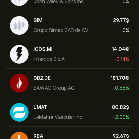
John Wiley & Sons Inc
0%
SIM
29.77‎$‎
Grupo Simec SAB de CV
0%
ICOS.MI
14.04‎€‎
Intercos S.p.A
-0.14%
0B2.DE
181.70‎€‎
BAWAG Group AG
+0.66%
LMAT
80.82‎$‎
LeMaitre Vascular Inc
+2.30%
RBA
92.67‎$‎