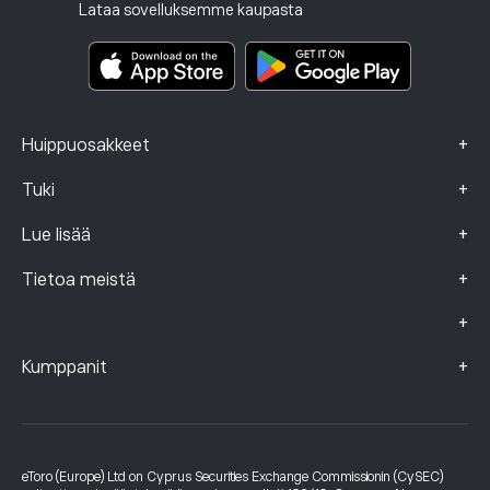
Sijoitusvakuutus
Lataa sovelluksemme kaupasta
Keskeistä tietoa sisältävät asiakirjat
Smart Portfolios
Valitustiedot (FCA-asiakkaat)
+
Huippuosakkeet
+
Tuki
+
Lue lisää
+
Tietoa meistä
+
+
Kumppanit
eToro (Europe) Ltd on Cyprus Securities Exchange Commissionin (CySEC)