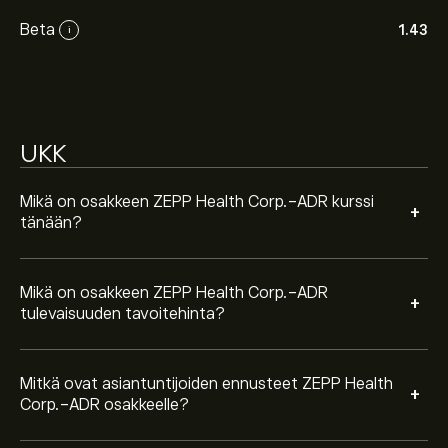
talousraportteihin ja odotettuun kasvuun. Katso
Beta
1.43
i
viimeisimmät ennusteet tulevaisuuden
hintamuutoksille.
Instrumentin ZEPP Health Corp.-ADR markkina-arvo
on 39.41M‎$‎
UKK
Mikä on osakkeen ZEPP Health Corp.-ADR kurssi
+
tänään?
Mikä on osakkeen ZEPP Health Corp.-ADR
+
tulevaisuuden tavoitehinta?
Mitkä ovat asiantuntijoiden ennusteet ZEPP Health
+
Corp.-ADR osakkeelle?