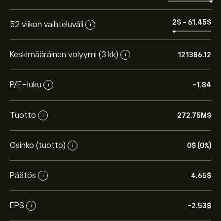
2‎$‎
-
61.45‎$‎
52 viikon vaihteluväli
i
Keskimääräinen volyymi (3 kk)
121386.12
i
P/E-luku
-1.84
i
Tuotto
272.75M‎$‎
i
Osakkeen ZEPP hinta tänään on 4.65‎$‎.
Osinko (tuotto)
0‎$‎ (0%)
i
Keskihinta osakkeelle ZEPP Health Corp.-ADR on 4.65‎$‎.
Luo tili
eToroon saadaksesi asiantuntijoiden ennusteet
Päätös
4.65‎$‎
i
ja hintatavoitteet.
EPS
-2.53‎$‎
i
Asiantuntijoiden ennusteet ZEPP Health Corp.-ADR
osakkeelle perustuen markkinatrendeihin,