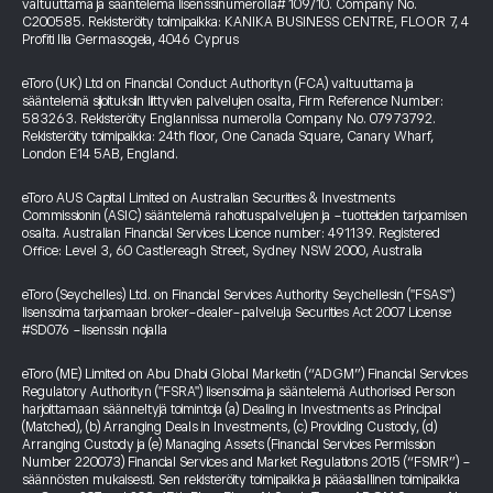
valtuuttama ja sääntelemä lisenssinumerolla# 109/10. Company No.
C200585. Rekisteröity toimipaikka: KANIKA BUSINESS CENTRE, FLOOR 7, 4
Profiti Ilia Germasogeia, 4046 Cyprus
eToro (UK) Ltd on Financial Conduct Authorityn (FCA) valtuuttama ja
sääntelemä sijoituksiin liittyvien palvelujen osalta, Firm Reference Number:
583263. Rekisteröity Englannissa numerolla Company No. 07973792.
Rekisteröity toimipaikka: 24th floor, One Canada Square, Canary Wharf,
London E14 5AB, England.
eToro AUS Capital Limited on Australian Securities & Investments
Commissionin (ASIC) sääntelemä rahoituspalvelujen ja -tuotteiden tarjoamisen
osalta. Australian Financial Services Licence number: 491139. Registered
Office: Level 3, 60 Castlereagh Street, Sydney NSW 2000, Australia
eToro (Seychelles) Ltd. on Financial Services Authority Seychellesin ("FSAS")
lisensoima tarjoamaan broker-dealer-palveluja Securities Act 2007 License
#SD076 -lisenssin nojalla
eToro (ME) Limited on Abu Dhabi Global Marketin (“ADGM”) Financial Services
Regulatory Authorityn ("FSRA") lisensoima ja sääntelemä Authorised Person
harjoittamaan säänneltyjä toimintoja (a) Dealing in Investments as Principal
(Matched), (b) Arranging Deals in Investments, (c) Providing Custody, (d)
Arranging Custody ja (e) Managing Assets (Financial Services Permission
Number 220073) Financial Services and Market Regulations 2015 (“FSMR”) -
säännösten mukaisesti. Sen rekisteröity toimipaikka ja pääasiallinen toimipaikka