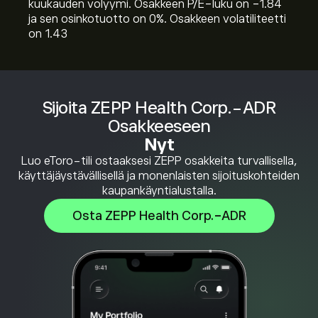
kuukauden volyymi. Osakkeen P/E-luku on -1.84
ja sen osinkotuotto on 0%. Osakkeen volatiliteetti
on 1.43
Sijoita ZEPP Health Corp.-ADR
Osakkeeseen
Nyt
Luo eToro-tili ostaaksesi ZEPP osakkeita turvallisella,
käyttäjäystävällisellä ja monenlaisten sijoituskohteiden
kaupankäyntialustalla.
Osta ZEPP Health Corp.-ADR