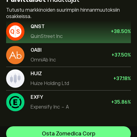
Tutustu markkinoiden suurimpiin hinnanmuutoksiin
osakkeissa.
QNST
+
38.50
%
QuinStreet Inc
OABI
+
37.50
%
OmniAb Inc
HUIZ
+
37.18
%
Huize Holding Ltd
EXFY
+
35.86
%
Expensify Inc - A
NVIDIA Corporation
Osta Zomedica Corp