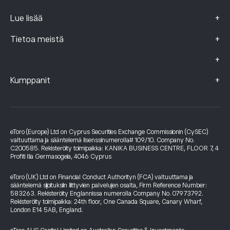
+
Lue lisää
+
Tietoa meistä
+
+
Kumppanit
eToro (Europe) Ltd on Cyprus Securities Exchange Commissionin (CySEC)
valtuuttama ja sääntelemä lisenssinumerolla# 109/10. Company No.
C200585. Rekisteröity toimipaikka: KANIKA BUSINESS CENTRE, FLOOR 7, 4
Profiti Ilia Germasogeia, 4046 Cyprus
eToro (UK) Ltd on Financial Conduct Authorityn (FCA) valtuuttama ja
sääntelemä sijoituksiin liittyvien palvelujen osalta, Firm Reference Number:
583263. Rekisteröity Englannissa numerolla Company No. 07973792.
Rekisteröity toimipaikka: 24th floor, One Canada Square, Canary Wharf,
London E14 5AB, England.