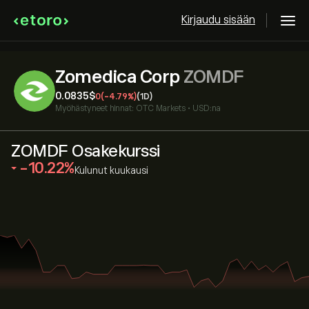
Kirjaudu sisään
Zomedica Corp
ZOMDF
0.0835‎$‎
0
(-4.79%)
(1D)
Myöhästyneet hinnat:
OTC Markets
•
USD:na
ZOMDF Osakekurssi
‎-10.22‎
Kulunut kuukausi