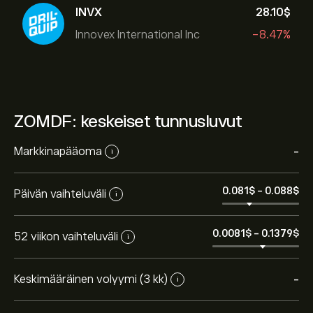
INVX
28.10‎$‎
Innovex International Inc
-8.47%
ZOMDF: keskeiset tunnusluvut
Markkinapääoma
-
i
0.081‎$‎
-
0.088‎$‎
Päivän vaihteluväli
i
0.0081‎$‎
-
0.1379‎$‎
52 viikon vaihteluväli
i
Keskimääräinen volyymi (3 kk)
-
i