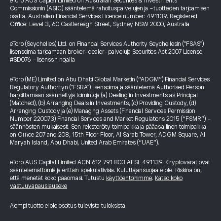
eToro AUS Capital Limited on Australian Securities & Investments
Commissionin (ASIC) sääntelemä rahoituspalvelujen ja -tuotteiden tarjoamisen
osalta. Australian Financial Services Licence number: 491139. Registered
Office: Level 3, 60 Castlereagh Street, Sydney NSW 2000, Australia
eToro (Seychelles) Ltd. on Financial Services Authority Seychellesin ("FSAS")
lisensoima tarjoamaan broker-dealer-palveluja Securities Act 2007 License
#SD076 -lisenssin nojalla
eToro (ME) Limited on Abu Dhabi Global Marketin (“ADGM”) Financial Services
Regulatory Authorityn ("FSRA") lisensoima ja sääntelemä Authorised Person
harjoittamaan säänneltyjä toimintoja (a) Dealing in Investments as Principal
(Matched), (b) Arranging Deals in Investments, (c) Providing Custody, (d)
Arranging Custody ja (e) Managing Assets (Financial Services Permission
Number 220073) Financial Services and Market Regulations 2015 (“FSMR”) -
säännösten mukaisesti. Sen rekisteröity toimipaikka ja pääasiallinen toimipaikka
on Office 207 and 208, 15th Floor Floor, Al Sarab Tower, ADGM Square, Al
Maryah Island, Abu Dhabi, United Arab Emirates (“UAE”).
eToro AUS Capital Limited ACN 612 791 803 AFSL 491139. Kryptovarat ovat
sääntelemättömiä ja erittäin spekulatiivisia. Kuluttajansuojaa ei ole. Riskinä on,
että menetät koko pääomasi. Tutustu
käyttöehtoihimme
.
Katso koko
vastuuvapauslauseke
Aiempi tuotto ei ole osoitus tulevista tuloksista.