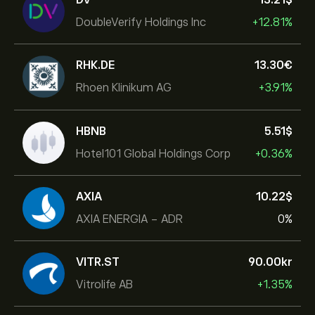
DoubleVerify Holdings Inc
+12.81%
RHK.DE
13.30‎€‎
Rhoen Klinikum AG
+3.91%
HBNB
5.51‎$‎
Hotel101 Global Holdings Corp
+0.36%
AXIA
10.22‎$‎
AXIA ENERGIA - ADR
0%
VITR.ST
90.00‎kr‎
Vitrolife AB
+1.35%