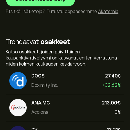
Etsitkö lisätietoja? Tutustu oppaaseemme
Akatemia
.
Trendaavat
osakkeet
Katso osakkeet, joiden päivittäinen
kaupankäyntivolyymi on kasvanut eniten verrattuna
niiden kolmen kuukauden keskiarvoon.
DOCS
27.40‎$‎
Doximity Inc.
+32.62%
ANA.MC
213.00‎€‎
Acciona
0%
DV
13.21‎$‎