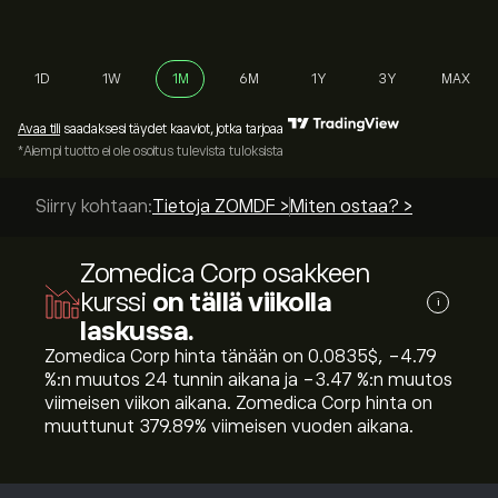
1D
1W
1M
6M
1Y
3Y
MAX
Avaa tili
saadaksesi täydet kaaviot, jotka tarjoaa
*Aiempi tuotto ei ole osoitus tulevista tuloksista
Siirry kohtaan:
Tietoja ZOMDF >
Miten ostaa? >
Zomedica Corp osakkeen
kurssi
on tällä viikolla
i
laskussa.
Zomedica Corp hinta tänään on 0.0835‎$‎, ‎-4.79‎
%:n muutos 24 tunnin aikana ja ‎-3.47‎ %:n muutos
viimeisen viikon aikana. Zomedica Corp hinta on
muuttunut ‎379.89‎% viimeisen vuoden aikana.