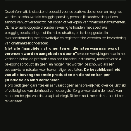
Deze informatie is uitsluitend bedoeld voor educatieve doeleinden en mag niet
worden beschouwd als beleggingsadvies, persoonlijke aanbeveling, of een
aanbod van, of verzoek tot, het kopen of verkopen van financiële instrumenten.
Dit materiaal is opgesteld zonder rekening te houden met specifieke
beleggingsdoelstellingen of financiële situaties, en is niet opgesteld in
overeenstemming met de wettelijke en reglementaire vereisten ter bevordering
van onafhankelijk onderzoek.
Niet alle financiële instrumenten en diensten waarnaar wordt
verwezen worden aangeboden door eToro
, en verwijzingen naar in het
verleden behaalde prestaties van een financieel instrument, index of verpakt
beleggingsproduct zijn geen, en mogen niet worden beschouwd als een
betrouwbare indicator voor toekomstige resultaten.
De beschikbaarheid
van alle bovengenoemde producten en diensten kan per
jurisdictie en land verschillen.
eToro biedt geen garanties en aanvaardt geen aansprakelijkheid over de juistheid
of volledigheid van de inhoud van deze gids. Zorg ervoor dat u de risico’s van
handelen begrijpt voordat u kapitaal inlegt. Riskeer nooit meer dan u bereid bent
te verliezen.