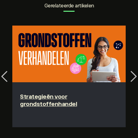
Gerelateerde artikelen
Previous
Ne
Strategieën voor
grondstoffenhandel