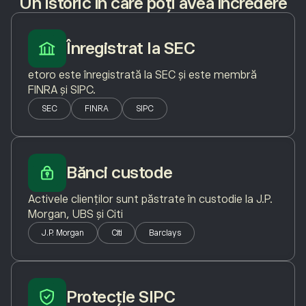
Un istoric în care poți avea încredere
Înregistrat la SEC
etoro este înregistrată la SEC și este membră
FINRA și SIPC.
SEC
FINRA
SIPC
Bănci custode
Activele clienților sunt păstrate în custodie la J.P.
Morgan, UBS și Citi
J.P. Morgan
Citi
Barclays
Protecție SIPC