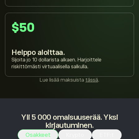
$50
Helppo aloittaa.
Sijoita jo 10 dollarista alkaen. Harjoittele
riskittömästi virtuaalisella salkulla.
Lue lisää maksuista
tässä
.
Yli 5 000 omaisuuserää. Yksi
kirjautuminen.
Osakkeet
Krypto
ETF:t