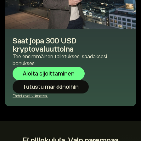
Saat jopa 300 USD
kryptovaluuttoina
Tee ensimmäinen talletuksesi saadaksesi
bonuksesi
Aloita sijoittaminen
Tutustu markkinoihin
Ehdot ovat voimassa.
Ei piilokuluja. Vain parempaa