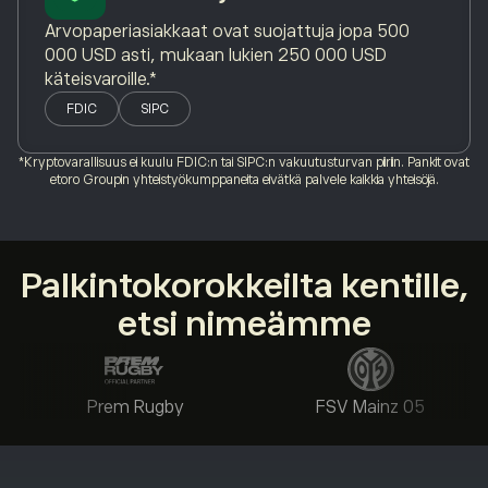
Arvopaperiasiakkaat ovat suojattuja jopa 500
000 USD asti, mukaan lukien 250 000 USD
käteisvaroille.*
FDIC
SIPC
*Kryptovarallisuus ei kuulu FDIC:n tai SIPC:n vakuutusturvan piiriin. Pankit ovat
etoro Groupin yhteistyökumppaneita eivätkä palvele kaikkia yhteisöjä.
Palkintokorokkeilta kentille,
etsi nimeämme
Prem Rugby
FSV Mainz 05