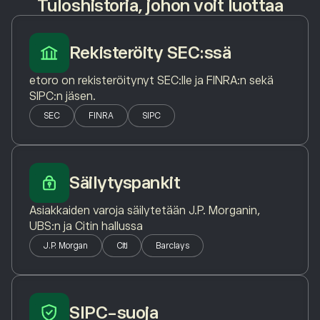
Tuloshistoria, johon voit luottaa
Rekisteröity SEC:ssä
etoro on rekisteröitynyt SEC:lle ja FINRA:n sekä
SIPC:n jäsen.
SEC
FINRA
SIPC
Säilytyspankit
Asiakkaiden varoja säilytetään J.P. Morganin,
UBS:n ja Citin hallussa
J.P. Morgan
Citi
Barclays
SIPC-suoja