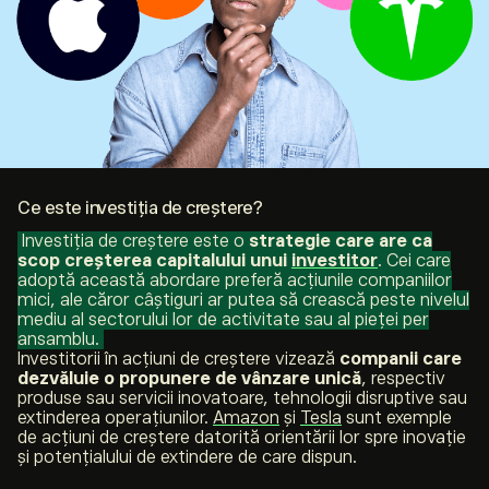
Ce este investiția de creștere?
Investiția de creștere este o
strategie care are ca
scop creșterea capitalului
unui
investitor
. Cei care
adoptă această abordare preferă acțiunile companiilor
mici, ale căror câștiguri ar putea să crească peste nivelul
mediu al sectorului lor de activitate sau al pieței per
ansamblu.
Investitorii în acțiuni de creștere vizează
companii care
dezvăluie o propunere de vânzare unică
, respectiv
produse sau servicii inovatoare, tehnologii disruptive sau
extinderea operațiunilor.
Amazon
și
Tesla
sunt exemple
de acțiuni de creștere datorită orientării lor spre inovație
și potențialului de extindere de care dispun.