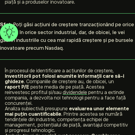
piață și a produselor inovatoare.
Sfat
: Poți găsi acțiuni de creștere tranzacționând pe orice
bursă și în orice sector industrial, dar, de obicei, le vei
găsi în industriile cu cea mai rapidă creștere și pe bursele
inovatoare precum Nasdaq.
În procesul de identificare a acțiunilor de creștere,
investitorii pot folosi anumite informații care să-i
ghideze
. Companiile de creștere au, de obicei, un
raport P/E
peste media de pe piață. Acestea
reinvestesc profitul și/sau
dividendele
pentru a extinde
compania, a dezvolta noi tehnologii pentru a face față
concurenței.
Analiza subiectivă presupune
evaluarea unor elemente
mai puțin cuantificabile
. Printre acestea se numără
tendințele din industrie, competența echipei de
management, potențialul de piață, avantajul competitiv
și progresul tehnologic.