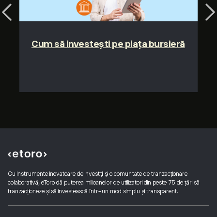
Previous
Ne
Cum să investești pe piața bursieră
Cu instrumente inovatoare de investiții și o comunitate de tranzacționare
colaborativă, eToro dă puterea milioanelor de utilizatori din peste 75 de țări să
tranzacționeze și să investească într-un mod simplu și transparent.