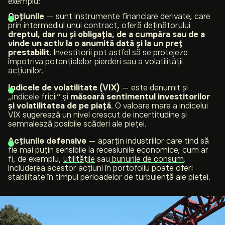
exemplu:
Opțiunile
— sunt instrumente financiare derivate, care
prin intermediul unui contract, oferă deținătorului
dreptul, dar nu și obligația, de a cumpăra sau de a
vinde un activ
la o anumită dată și la un preț
prestabilit
. Investitorii pot astfel să se protejeze
împotriva potențialelor pierderi sau a volatilității
acțiunilor.
Indicele de volatilitate (VIX)
— este denumit și
„indicele fricii” și
măsoară sentimentul investitorilor
și volatilitatea de pe piață
. O valoare mare a indicelui
VIX sugerează un nivel crescut de incertitudine și
semnalează posibile scăderi ale pieței.
Acțiunile defensive
— aparțin industriilor care tind să
fie mai puțin sensibile la recesiunile economice, cum ar
fi, de exemplu,
utilitățile
sau
bunurile de consum
.
Includerea acestor acțiuni în portofoliu poate oferi
stabilitate în timpul perioadelor de turbulență ale pieței.