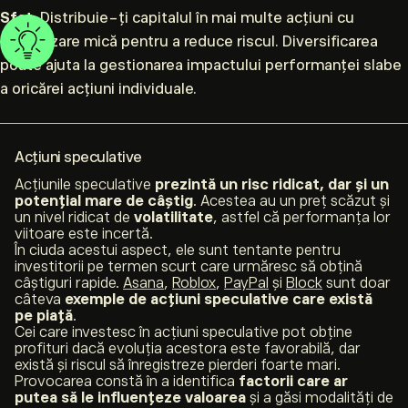
Sfat
: Distribuie-ți capitalul în mai multe acțiuni cu
capitalizare mică pentru a reduce riscul. Diversificarea
poate ajuta la gestionarea impactului performanței slabe
a oricărei acțiuni individuale.
Acțiuni speculative
Acțiunile speculative
prezintă un risc ridicat, dar și un
potențial mare de câștig
. Acestea au un preț scăzut și
un nivel ridicat de
volatilitate
, astfel că performanța lor
viitoare este incertă.
În ciuda acestui aspect, ele sunt tentante pentru
investitorii pe termen scurt care urmăresc să obțină
câștiguri rapide.
Asana
,
Roblox
,
PayPal
și
Block
sunt doar
câteva
exemple de acțiuni speculative care există
pe piață
.
Cei care investesc în acțiuni speculative pot obține
profituri dacă evoluția acestora este favorabilă, dar
există și riscul să înregistreze pierderi foarte mari.
Provocarea constă în a identifica
factorii care ar
putea să le influențeze valoarea
și a găsi modalități de