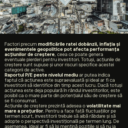
Factori precum
modificările ratei dobânzii, inflația și
evenimentele geopolitice pot afecta performanța
acțiunilor de creștere
, ceea ce poate genera
eventuale pierderi pentru investitori. Totuși, acțiunile de
creștere sunt supuse și unor riscuri specifice acestei
categorii de active.
Raportul P/E peste nivelul mediu
ar putea indica
faptul că acțiunea este supraevaluată și ideal ar fi ca
investitorii să identifice din timp acest lucru. Dacă totuși
acțiunea este deja populară în rândul investitorilor, este
posibil ca o mare parte din potențialul său de creștere să
se fi consumat.
Acțiunile de creștere prezintă adesea o
volatilitate mai
mare a prețurilor
. Pentru a face față fluctuațiilor pe
termen scurt, investitorii trebuie să aibă răbdare și să
adopte o perspectivă investițională pe termen lung. De
asemenea, ideal ar fi să își mențină pozițiile și să nu
ia