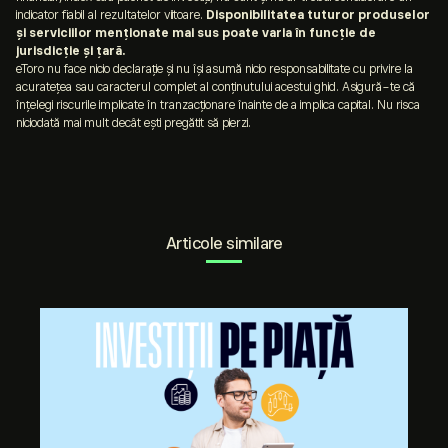
indicator fiabil al rezultatelor viitoare.
Disponibilitatea tuturor produselor
și serviciilor menționate mai sus poate varia în funcție de
jurisdicție și țară.
eToro nu face nicio declarație și nu își asumă nicio responsabilitate cu privire la
acuratețea sau caracterul complet al conținutului acestui ghid. Asigură-te că
înțelegi riscurile implicate în tranzacționare înainte de a implica capital. Nu risca
niciodată mai mult decât ești pregătit să pierzi.
Articole similare