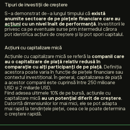
Tipuri de investiții de creștere
S-a demonstrat de-a lungul timpului că
există
anumite sectoare de pe piețele financiare care au
acțiuni
cu un nivel înalt de performanță
. Investitorii le
privesc ca pe eventuale surse prin intermediul cărora
pot identifica acțiuni de creștere și își pot spori capitalul.
Acțiuni cu capitalizare mică
Acțiunile cu capitalizare mică se referă la
companii care
au o
capitalizare de piață
relativ redusă în
comparație cu alți participanți de pe piață
. Definiția
acestora poate varia în funcție de piețele financiare sau
contextul investițional. În general, capitalizarea de piață
a acestor companii este cuprinsă între 250 milioane
USD și 2 miliarde USD.
Fiind adesea ultimele 10% de pe bursă, acțiunile cu
capitalizare mică
au un potențial diferit de creștere
.
Datorită dimensiunilor lor mai mici, ele se pot adapta
mai rapid la tendințele pieței, ceea ce le poate determina
o creștere rapidă.