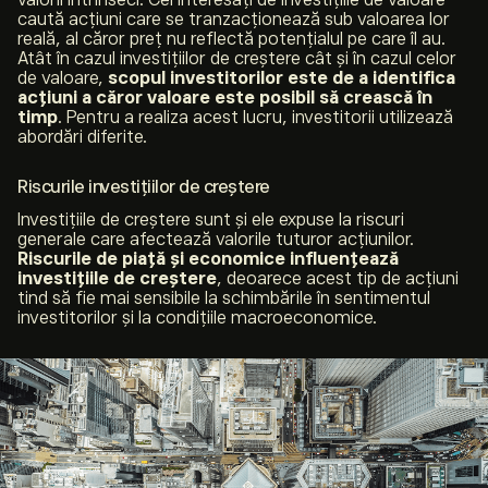
caută acțiuni care se tranzacționează sub valoarea lor
reală, al căror preț nu reflectă potențialul pe care îl au.
Atât în cazul investițiilor de creștere cât și în cazul celor
de valoare,
scopul investitorilor este de a identifica
acțiuni a căror valoare este posibil să crească în
timp
. Pentru a realiza acest lucru, investitorii utilizează
abordări diferite.
Riscurile investițiilor de creștere
Investițiile de creștere sunt și ele expuse la riscuri
generale care afectează valorile tuturor acțiunilor.
Riscurile de piață și economice influențează
investițiile de creștere
, deoarece acest tip de acțiuni
tind să fie mai sensibile la schimbările în sentimentul
investitorilor și la condițiile macroeconomice.