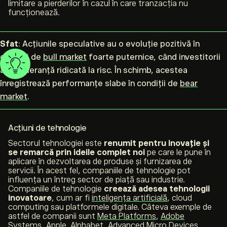
limitare a pierderilor în cazul în care tranzacția nu
funcționează.
Sfat
: Acțiunile speculative au o evoluție pozitivă în
condiții de
bull market
foarte puternice, când investitorii
au o toleranță ridicată la risc. În schimb, acestea
înregistrează performanțe slabe în condiții de
bear
market
.
Acțiuni de tehnologie
Sectorul tehnologiei este
renumit pentru inovație și
se remarcă prin ideile complet noi
pe care le pune în
aplicare în dezvoltarea de produse și furnizarea de
servicii. În acest fel, companiile de tehnologie pot
influența un întreg sector de piață sau industrie.
Companiile de tehnologie
creează adesea tehnologii
inovatoare
, cum ar fi
inteligența artificială
, cloud
computing sau platformele digitale. Câteva exemple de
astfel de companii sunt
Meta Platforms
,
Adobe
Systems
,
Apple
,
Alphabet
,
Advanced Micro Devices
.