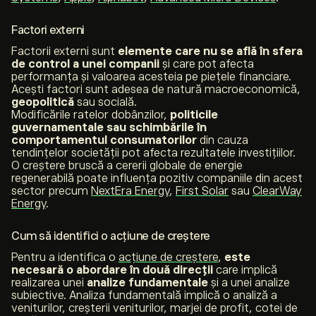
Factori externi
Factorii externi sunt
elemente care nu se află în sfera
de control a unei companii
și care pot afecta
performanța și valoarea acesteia pe piețele financiare.
Acești factori sunt adesea de natură macroeconomică,
geopolitică
sau socială.
Modificările ratelor dobânzilor,
politicile
guvernamentale sau schimbările în
comportamentul consumatorilor
din cauza
tendințelor societății pot afecta rezultatele investițiilor.
O creștere bruscă a cererii globale de energie
regenerabilă poate influența pozitiv companiile din acest
sector precum
NextEra Energy
,
First Solar
sau
ClearWay
Energy
.
Cum să identifici o acțiune de creștere
Pentru a identifica o
acțiune de creștere
,
este
necesară o abordare în două direcții
care implică
realizarea unei
analize fundamentale
și a unei analize
subiective. Analiza fundamentală implică o analiză a
veniturilor, creșterii veniturilor, marjei de profit, cotei de