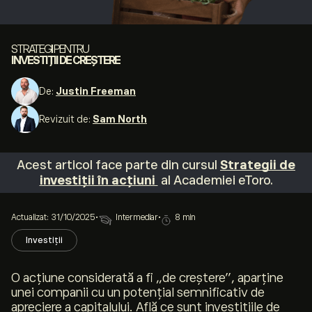
STRATEGII PENTRU
INVESTIȚII DE CREȘTERE
De:
Justin Freeman
Revizuit de:
Sam North
Acest articol face parte din cursul
Strategii de
investiții în acțiuni
al Academiei eToro.
Actualizat: 31/10/2025
•
Intermediar
•
8 min
Investiții
O acțiune considerată a fi „de creștere”, aparține
unei companii cu un potențial semnificativ de
apreciere a capitalului. Află ce sunt investițiile de