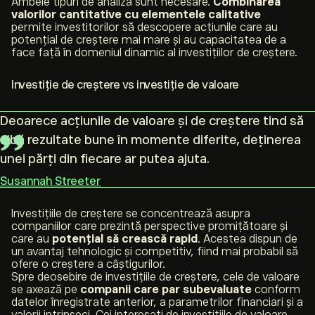
Ambele tipuri de analiză sunt necesare.
Combinarea
valorilor cantitative cu elementele calitative
permite investitorilor să descopere acțiunile care au
potențial de creștere mai mare și au capacitatea de a
face față în domeniul dinamic al investițiilor de creștere.
Investiție de creștere vs investiție de valoare
Deoarece acțiunile de valoare și de creștere tind să
aibă rezultate bune în momente diferite, deținerea
unei părți din fiecare ar putea ajuta.
Susannah Streeter
Investițiile de creștere se concentrează asupra
companiilor care prezintă perspective promițătoare și
care au
potențial să crească rapid
. Acestea dispun de
un avantaj tehnologic și competitiv, fiind mai probabil să
ofere o creștere a câștigurilor.
Spre deosebire de investițiile de creștere, cele de valoare
se axează pe
companii care par subevaluate
conform
datelor înregistrate anterior, a parametrilor financiari și a
valorii intrinseci. Cei interesați de investițiile de valoare