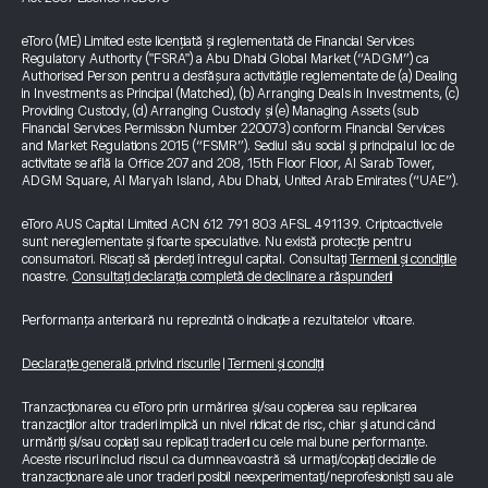
eToro (ME) Limited este licențiată și reglementată de Financial Services
Regulatory Authority ("FSRA") a Abu Dhabi Global Market (“ADGM”) ca
Authorised Person pentru a desfășura activitățile reglementate de (a) Dealing
in Investments as Principal (Matched), (b) Arranging Deals in Investments, (c)
Providing Custody, (d) Arranging Custody și (e) Managing Assets (sub
Financial Services Permission Number 220073) conform Financial Services
and Market Regulations 2015 (“FSMR”). Sediul său social și principalul loc de
activitate se află la Office 207 and 208, 15th Floor Floor, Al Sarab Tower,
ADGM Square, Al Maryah Island, Abu Dhabi, United Arab Emirates (“UAE”).
eToro AUS Capital Limited ACN 612 791 803 AFSL 491139. Criptoactivele
sunt nereglementate și foarte speculative. Nu există protecție pentru
consumatori. Riscați să pierdeți întregul capital. Consultați
Termenii și condițiile
noastre.
Consultați declarația completă de declinare a răspunderii
Performanța anterioară nu reprezintă o indicație a rezultatelor viitoare.
Declarație generală privind riscurile
|
Termeni și condiții
Tranzacționarea cu eToro prin urmărirea și/sau copierea sau replicarea
tranzacțiilor altor traderi implică un nivel ridicat de risc, chiar și atunci când
urmăriți și/sau copiați sau replicați traderii cu cele mai bune performanțe.
Aceste riscuri includ riscul ca dumneavoastră să urmați/copiați deciziile de
tranzacționare ale unor traderi posibil neexperimentați/neprofesioniști sau ale