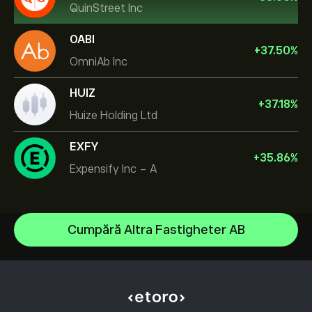
QuinStreet Inc
OABI
+
37.50
%
OmniAb Inc
HUIZ
+
37.18
%
Huize Holding Ltd
EXFY
+
35.86
%
Expensify Inc - A
NVIDIA Corporation
Cumpără Altra Fastigheter AB
Amazon.com Inc
Centrul de asistență
Microsoft
Cum să Depui
Cum funcționează CopyTrading
Apple
Cum să Retragi
Tranzacționare Responsabilă
Meta Platforms Inc
De ce să alegi eToro