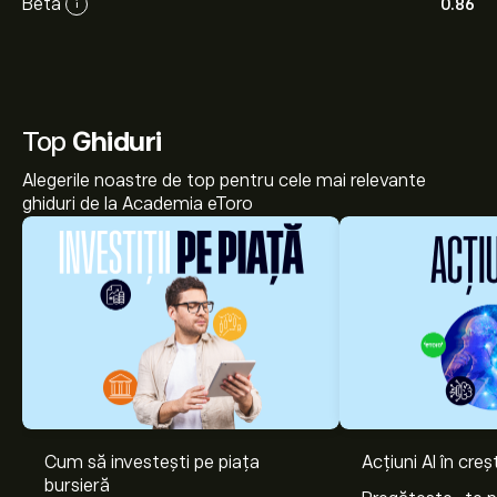
Beta
0.86
i
Top
Ghiduri
Alegerile noastre de top pentru cele mai relevante
ghiduri de la Academia eToro
Cum să investești pe piața
Acțiuni AI în cre
Prețul actual al acțiunilor ALTRA.ST este 80.10‎kr‎.
bursieră