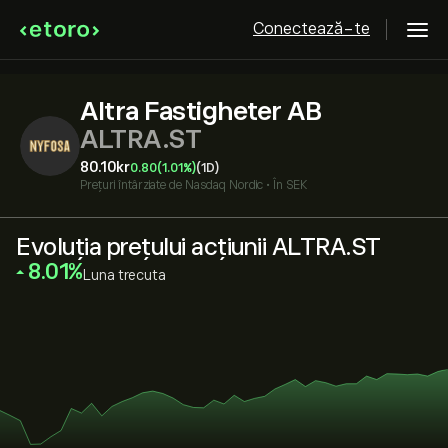
Conectează-te
Altra Fastigheter AB
ALTRA.ST
80.10‎kr‎
0.80
(1.01%)
(1D)
Prețuri întârziate de
Nasdaq Nordic
•
În SEK
Evoluția prețului acțiunii ALTRA.ST
‎8.01‎
Luna trecuta