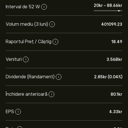
20‎kr‎
-
88.66‎kr‎
Interval de 52 W
i
Volum mediu (3 luni)
401099.23
i
Raportul Preț / Câștig
18.49
i
Venituri
3.56B‎kr‎
i
Dividende (Randament)
2.85‎kr‎ (0.04%)
i
Închidere anterioară
80.1‎kr‎
i
EPS
4.33‎kr‎
i