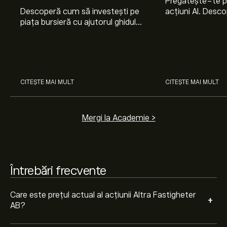
Pregătește-te 
Descoperă cum să investești pe
acțiuni AI. Desco
piața bursieră cu ajutorul ghidului
Nvidia, Broadco
nostru pentru începători. Înțelege
Arista Networks
Prețul țintă mediu pentru acțiunile Altra Fastigheter AB
cum funcționează piețele și
prin analiza exper
este 80.10‎kr‎.
Creează-ți un cont
pe eToro pentru
învață cum să faci prima
previziunile analiștilor și ținte de preț.
investiție.
Analiștii oferă previziuni pentru acțiunile Altra
CITEȘTE MAI MULT
CITEȘTE MAI MULT
Fastigheter AB bazate pe tendințele pieței, rapoarte
financiare și creșterea estimată. Verifică cele mai
recente previziuni pentru mișcările viitoare de preț.
Mergi la Academie >
Capitalizarea de piață a Altra Fastigheter AB este de
14.04B‎kr‎
Întrebări frecvente
Care este prețul actual al acțiunii Altra Fastigheter
+
AB?