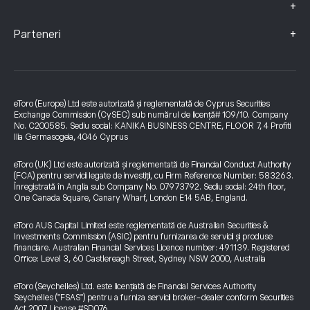
+
+
Parteneri
eToro (Europe) Ltd este autorizată și reglementată de Cyprus Securities
Exchange Commission (CySEC) sub numărul de licență# 109/10. Company
No. C200585. Sediu social: KANIKA BUSINESS CENTRE, FLOOR 7, 4 Profiti
Ilia Germasogeia, 4046 Cyprus
eToro (UK) Ltd este autorizată și reglementată de Financial Conduct Authority
(FCA) pentru servicii legate de investiții, cu Firm Reference Number: 583263.
Înregistrată în Anglia sub Company No. 07973792. Sediu social: 24th floor,
One Canada Square, Canary Wharf, London E14 5AB, England.
eToro AUS Capital Limited este reglementată de Australian Securities &
Investments Commission (ASIC) pentru furnizarea de servicii și produse
financiare. Australian Financial Services Licence number: 491139. Registered
Office: Level 3, 60 Castlereagh Street, Sydney NSW 2000, Australia
eToro (Seychelles) Ltd. este licențiată de Financial Services Authority
Seychelles ("FSAS") pentru a furniza servicii broker-dealer conform Securities
Act 2007 License #SD076