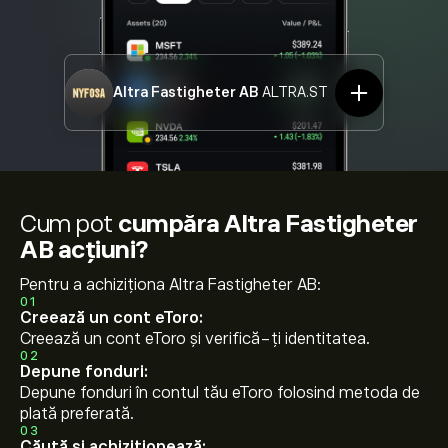
Altra Fastigheter AB
ALTRA.ST
Cum pot
cumpăra Altra Fastigheter
AB acțiuni?
Pentru a achiziționa Altra Fastigheter AB:
01
Creează un cont eToro:
Creează un cont eToro și verifică-ți identitatea.
02
Depune fonduri:
Depune fonduri în contul tău eToro folosind metoda de
plată preferată.
03
Căută și achiziționează: