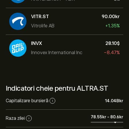
VITR.ST
90.00‎kr‎
Vitrolife AB
+1.35%
INVX
28.10‎$‎
Innovex International Inc
-8.47%
Indicatori cheie pentru ALTRA.ST
Capitalizare bursieră
14.04B‎kr‎
i
78.55‎kr‎
-
80.6‎kr‎
Raza zilei
i