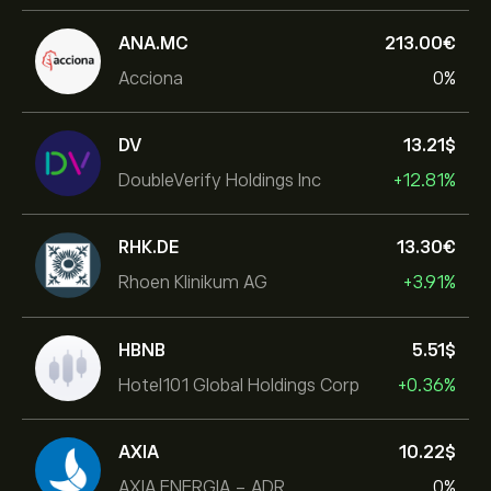
ANA.MC
213.00‎€‎
Acciona
0%
DV
13.21‎$‎
DoubleVerify Holdings Inc
+12.81%
RHK.DE
13.30‎€‎
Rhoen Klinikum AG
+3.91%
HBNB
5.51‎$‎
Hotel101 Global Holdings Corp
+0.36%
AXIA
10.22‎$‎
AXIA ENERGIA - ADR
0%