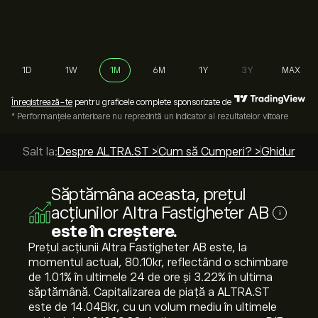
1D
1W
1M
6M
1Y
3Y
MAX
Înregistrează-te
pentru graficele complete sponsorizate de
* Performanțele anterioare nu reprezintă un indicator al rezultatelor viitoare
Salt la:
Despre ALTRA.ST >
Cum să Cumperi? >
Ghiduri de 
Săptămâna aceasta, prețul
acțiunilor Altra Fastigheter AB
i
este în creștere.
Prețul acțiunii Altra Fastigheter AB este, la
momentul actual, 80.10‎kr‎, reflectând o schimbare
de ‎1.01‎% în ultimele 24 de ore și ‎3.22‎% în ultima
săptămână. Capitalizarea de piață a ALTRA.ST
este de 14.04B‎kr‎, cu un volum mediu în ultimele