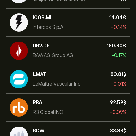
ICOS.MI
14.04‎€‎
Intercos S.p.A
-0.14%
0B2.DE
180.80‎€‎
BAWAG Group AG
+0.17%
LMAT
80.81‎$‎
LeMaitre Vascular Inc
-0.01%
RBA
92.59‎$‎
RB Global INC
-0.09%
BOW
33.83‎$‎