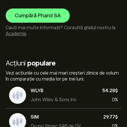
Cumpără Pharol SA
Cauți mai multe informații? Consultă ghidul nostru la
Academie
.
Acțiuni
populare
Vezi acțiunile cu cele mai mari creșteri zilnice de volum
în comparație cu media lor pe trei luni.
WLYB
54.28‎$‎
John Wiley & Sons Inc
0%
SIM
29.77‎$‎
Grupo Simec SAB de CV
0%