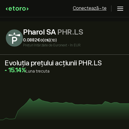
Conectează-te
Pharol SA
PHR.LS
0.0882‎€‎
0
(0%)
(1D)
Prețuri întârziate de
Euronext
•
în EUR
Evoluția prețului acțiunii PHR.LS
‎15.14‎
Luna trecuta