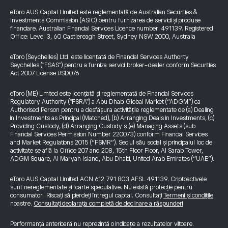
eToro AUS Capital Limited este reglementată de Australian Securities &
Investments Commission (ASIC) pentru furnizarea de servicii și produse
financiare. Australian Financial Services Licence number: 491139. Registered
Office: Level 3, 60 Castlereagh Street, Sydney NSW 2000, Australia
eToro (Seychelles) Ltd. este licențiată de Financial Services Authority
Seychelles ("FSAS") pentru a furniza servicii broker-dealer conform Securities
Act 2007 License #SD076
eToro (ME) Limited este licențiată și reglementată de Financial Services
Regulatory Authority ("FSRA") a Abu Dhabi Global Market (“ADGM”) ca
Authorised Person pentru a desfășura activitățile reglementate de (a) Dealing
in Investments as Principal (Matched), (b) Arranging Deals in Investments, (c)
Providing Custody, (d) Arranging Custody și (e) Managing Assets (sub
Financial Services Permission Number 220073) conform Financial Services
and Market Regulations 2015 (“FSMR”). Sediul său social și principalul loc de
activitate se află la Office 207 and 208, 15th Floor Floor, Al Sarab Tower,
ADGM Square, Al Maryah Island, Abu Dhabi, United Arab Emirates (“UAE”).
eToro AUS Capital Limited ACN 612 791 803 AFSL 491139. Criptoactivele
sunt nereglementate și foarte speculative. Nu există protecție pentru
consumatori. Riscați să pierdeți întregul capital. Consultați
Termenii și condițiile
noastre.
Consultați declarația completă de declinare a răspunderii
Performanța anterioară nu reprezintă o indicație a rezultatelor viitoare.