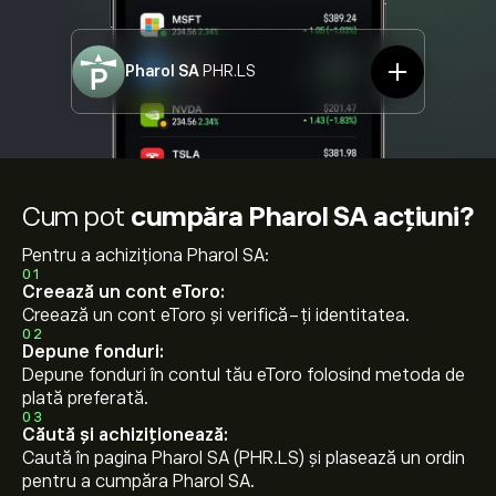
Pharol SA
PHR.LS
Cum pot
cumpăra Pharol SA acțiuni?
Pentru a achiziționa Pharol SA:
01
Creează un cont eToro:
Creează un cont eToro și verifică-ți identitatea.
02
Depune fonduri:
Depune fonduri în contul tău eToro folosind metoda de
plată preferată.
03
Căută și achiziționează:
Caută în pagina Pharol SA (PHR.LS) și plasează un ordin
pentru a cumpăra Pharol SA.