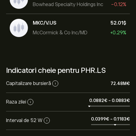
Bowhead Specialty Holdings Inc
-0.12%
MKC/V.US
52.01‎$‎
McCormick & Co Inc/MD
+0.29%
Indicatori cheie pentru PHR.LS
Capitalizare bursieră
72.48M‎€‎
i
0.0882‎€‎
-
0.0883‎€‎
Raza zilei
i
0.0399‎€‎
-
0.1183‎€‎
Interval de 52 W
i