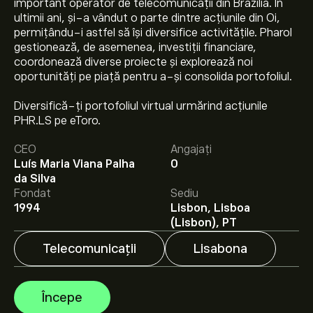
important operator de telecomunicații din Brazilia. În
ultimii ani, și-a vândut o parte dintre acțiunile din Oi,
permițându-i astfel să își diversifice activitățile. Pharol
gestionează, de asemenea, investiții financiare,
coordonează diverse proiecte și explorează noi
oportunități pe piață pentru a-și consolida portofoliul.
Diversifică-ți portofoliul virtual urmărind acțiunile
Prețul actual al acțiunilor PHR.LS este 0.0882‎€‎.
PHR.LS pe eToro.
CEO
Angajați
Luís Maria Viana Palha
0
Prețul țintă mediu pentru acțiunile Pharol SA este
da Silva
0.0882‎€‎.
Creează-ți un cont
pe eToro pentru
Fondat
Sediu
previziunile analiștilor și ținte de preț.
1994
Lisbon, Lisboa
(Lisbon), PT
Analiștii oferă previziuni pentru acțiunile Pharol SA
bazate pe tendințele pieței, rapoarte financiare și
Telecomunicații
Lisabona
creșterea estimată. Verifică cele mai recente previziuni
pentru mișcările viitoare de preț.
Capitalizarea de piață a Pharol SA este de 72.48M‎€‎
Începe