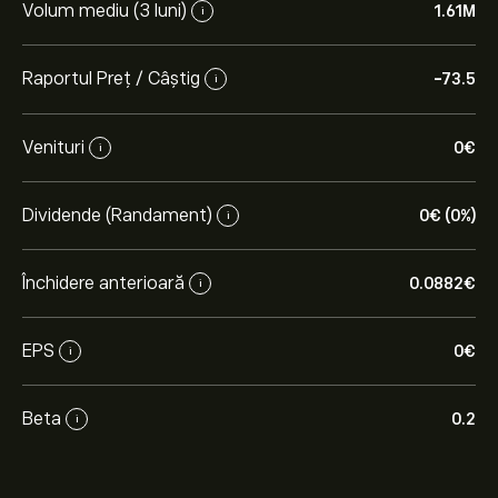
Volum mediu (3 luni)
1.61M
i
Raportul Preț / Câștig
-73.5
i
Venituri
0‎€‎
i
Dividende (Randament)
0‎€‎ (0%)
i
Închidere anterioară
0.0882‎€‎
i
EPS
0‎€‎
i
Beta
0.2
i