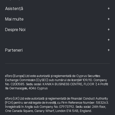
+
Asistență
+
Mai multe
+
Despre Noi
+
+
Parteneri
eToro (Europe) Ltd este autorizată și reglementată de Cyprus Securities
Exchange Commission (CySEC) sub numărul de licență# 109/10. Company
No. C200585. Sediu social: KANIKA BUSINESS CENTRE, FLOOR 7, 4 Profiti
Ilia Germasogeia, 4046 Cyprus
eToro (UK) Ltd este autorizată și reglementată de Financial Conduct Authority
(FCA) pentru servicii legate de investiții, cu Firm Reference Number: 583263.
Înregistrată în Anglia sub Company No. 07973792. Sediu social: 24th floor,
One Canada Square, Canary Wharf, London E14 5AB, England.