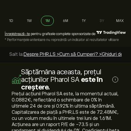
1D
1W
1M
6M
1Y
3Y
MAX
Înregistrează-te
pentru graficele complete sponsorizate de
* Performanțele anterioare nu reprezintă un indicator al rezultatelor viitoare
Salt la:
Despre PHR.LS >
Cum să Cumperi? >
Ghiduri de to
Săptămâna aceasta, prețul
acțiunilor Pharol SA
este în
i
creștere.
Prețul acțiunii Pharol SA este, la momentul actual,
0.0882‎€‎, reflectând o schimbare de ‎0‎% în
ultimele 24 de ore și ‎0.92‎% în ultima săptămână.
Capitalizarea de piață a PHR.LS este de 72.48M‎€‎,
cu un volum mediu în ultimele trei luni de 1.61M.
Acțiunea are un raport P/E de -73.5 și un
randament al dividendului de 0%. Coeficientul beta