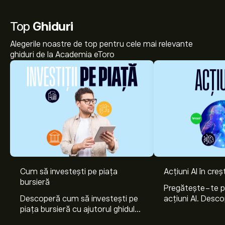
Top
Ghiduri
Alegerile noastre de top pentru cele mai relevante
ghiduri de la Academia eToro
Cum să investești pe piața
Acțiuni AI în cre
bursieră
Pregătește-te 
Descoperă cum să investești pe
acțiuni AI. Desco
piața bursieră cu ajutorul ghidului
Nvidia, Broadco
nostru pentru începători. Înțelege
Arista Networks