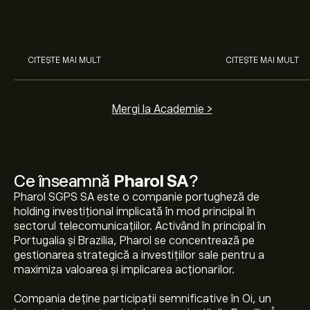
cum funcționează piețele și
prin analiza exper
învață cum să faci prima
investiție.
CITEȘTE MAI MULT
CITEȘTE MAI MULT
Mergi la Academie >
Ce înseamnă
Pharol SA
?
Pharol SGPS SA este o companie portugheză de
holding investițional implicată în mod principal în
sectorul telecomunicațiilor. Activând în principal în
Portugalia și Brazilia, Pharol se concentrează pe
gestionarea strategică a investițiilor sale pentru a
maximiza valoarea și implicarea acționarilor.
Compania deține participații semnificative în Oi, un