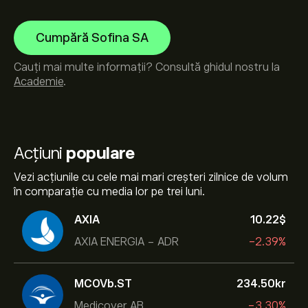
Cumpără Sofina SA
Cauți mai multe informații? Consultă ghidul nostru la
Academie
.
Acțiuni
populare
Vezi acțiunile cu cele mai mari creșteri zilnice de volum
în comparație cu media lor pe trei luni.
AXIA
10.22‎$‎
AXIA ENERGIA - ADR
-2.39%
MCOVb.ST
234.50‎kr‎
Medicover AB
-3.30%