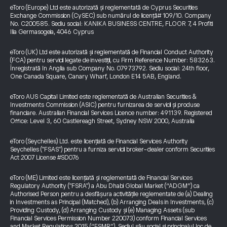
eToro (Europe) Ltd este autorizată și reglementată de Cyprus Securities
Exchange Commission (CySEC) sub numărul de licență# 109/10. Company
No. C200585. Sediu social: KANIKA BUSINESS CENTRE, FLOOR 7, 4 Profiti
Ilia Germasogeia, 4046 Cyprus
eToro (UK) Ltd este autorizată și reglementată de Financial Conduct Authority
(FCA) pentru servicii legate de investiții, cu Firm Reference Number: 583263.
Înregistrată în Anglia sub Company No. 07973792. Sediu social: 24th floor,
One Canada Square, Canary Wharf, London E14 5AB, England.
eToro AUS Capital Limited este reglementată de Australian Securities &
Investments Commission (ASIC) pentru furnizarea de servicii și produse
financiare. Australian Financial Services Licence number: 491139. Registered
Office: Level 3, 60 Castlereagh Street, Sydney NSW 2000, Australia
eToro (Seychelles) Ltd. este licențiată de Financial Services Authority
Seychelles ("FSAS") pentru a furniza servicii broker-dealer conform Securities
Act 2007 License #SD076
eToro (ME) Limited este licențiată și reglementată de Financial Services
Regulatory Authority ("FSRA") a Abu Dhabi Global Market (“ADGM”) ca
Authorised Person pentru a desfășura activitățile reglementate de (a) Dealing
in Investments as Principal (Matched), (b) Arranging Deals in Investments, (c)
Providing Custody, (d) Arranging Custody și (e) Managing Assets (sub
Financial Services Permission Number 220073) conform Financial Services
and Market Regulations 2015 (“FSMR”). Sediul său social și principalul loc de