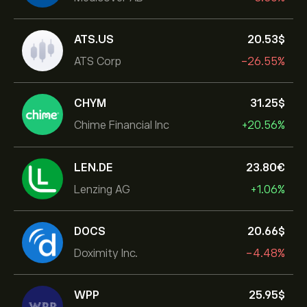
ATS.US
20.53‎$‎
ATS Corp
-26.55%
CHYM
31.25‎$‎
Chime Financial Inc
+20.56%
LEN.DE
23.80‎€‎
Lenzing AG
+1.06%
DOCS
20.66‎$‎
Doximity Inc.
-4.48%
WPP
25.95‎$‎