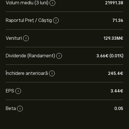
Volum mediu (3 luni)
21991.38
i
Raportul Preț / Câștig
71.36
i
Venituri
129.33M‎€‎
i
Dividende (Randament)
3.66‎€‎ (0.01%)
i
Închidere anterioară
245.4‎€‎
i
EPS
3.44‎€‎
i
Beta
0.05
i