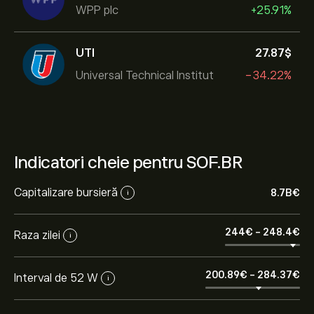
WPP plc
+25.91%
UTI
27.87‎$‎
Universal Technical Institut
-34.22%
Indicatori cheie pentru SOF.BR
Capitalizare bursieră
8.7B‎€‎
i
244‎€‎
-
248.4‎€‎
Raza zilei
i
200.89‎€‎
-
284.37‎€‎
Interval de 52 W
i