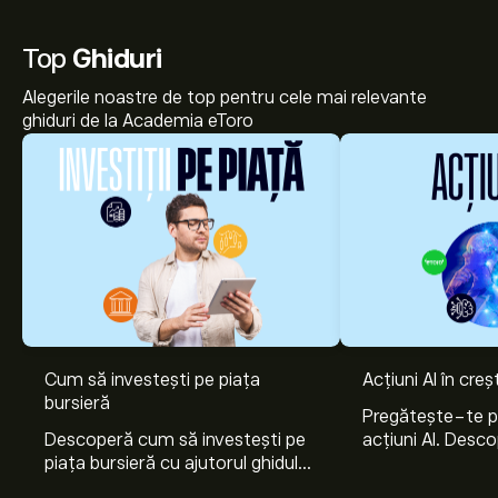
Top
Ghiduri
Alegerile noastre de top pentru cele mai relevante
ghiduri de la Academia eToro
Prețul actual al acțiunilor SOF.BR este 248.00‎€‎.
Cum să investești pe piața
Acțiuni AI în cre
bursieră
Pregătește-te 
Descoperă cum să investești pe
acțiuni AI. Desco
Prețul țintă mediu pentru acțiunile Sofina SA este
piața bursieră cu ajutorul ghidului
Nvidia, Broadco
248.00‎€‎.
Creează-ți un cont
pe eToro pentru
nostru pentru începători. Înțelege
Arista Networks
previziunile analiștilor și ținte de preț.