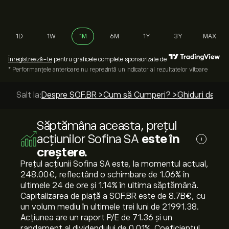
1D
1W
1M
6M
1Y
3Y
MAX
Înregistrează-te
pentru graficele complete sponsorizate de
* Performanțele anterioare nu reprezintă un indicator al rezultatelor viitoare
Salt la:
Despre SOF.BR >
Cum să Cumperi? >
Ghiduri de top
Săptămâna aceasta, prețul
acțiunilor Sofina SA
este în
i
creștere.
Prețul acțiunii Sofina SA este, la momentul actual,
248.00‎€‎, reflectând o schimbare de ‎1.06‎% în
ultimele 24 de ore și ‎1.14‎% în ultima săptămână.
Capitalizarea de piață a SOF.BR este de 8.7B‎€‎, cu
un volum mediu în ultimele trei luni de 21991.38.
Acțiunea are un raport P/E de 71.36 și un
randament al dividendului de 0.01%. Coeficientul