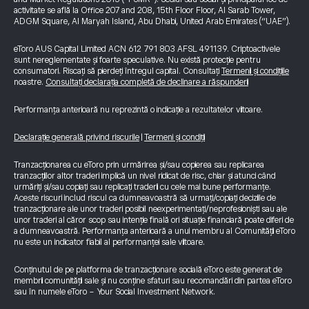
activitate se află la Office 207 and 208, 15th Floor Floor, Al Sarab Tower,
ADGM Square, Al Maryah Island, Abu Dhabi, United Arab Emirates (“UAE”).
eToro AUS Capital Limited ACN 612 791 803 AFSL 491139. Criptoactivele
sunt nereglementate și foarte speculative. Nu există protecție pentru
consumatori. Riscați să pierdeți întregul capital. Consultați
Termenii și condițiile
noastre.
Consultați declarația completă de declinare a răspunderii
Performanța anterioară nu reprezintă o indicație a rezultatelor viitoare.
Declarație generală privind riscurile
|
Termeni și condiții
Tranzacționarea cu eToro prin urmărirea și/sau copierea sau replicarea
tranzacțiilor altor traderi implică un nivel ridicat de risc, chiar și atunci când
urmăriți și/sau copiați sau replicați traderii cu cele mai bune performanțe.
Aceste riscuri includ riscul ca dumneavoastră să urmați/copiați deciziile de
tranzacționare ale unor traderi posibil neexperimentați/neprofesioniști sau ale
unor traderi al căror scop sau intenție finală ori situație financiară poate diferi de
a dumneavoastră. Performanța anterioară a unui membru al Comunității eToro
nu este un indicator fiabil al performanței sale viitoare.
Conținutul de pe platforma de tranzacționare socială eToro este generat de
membrii comunității sale și nu conține sfaturi sau recomandări din partea eToro
sau în numele eToro - Your Social Investment Network.