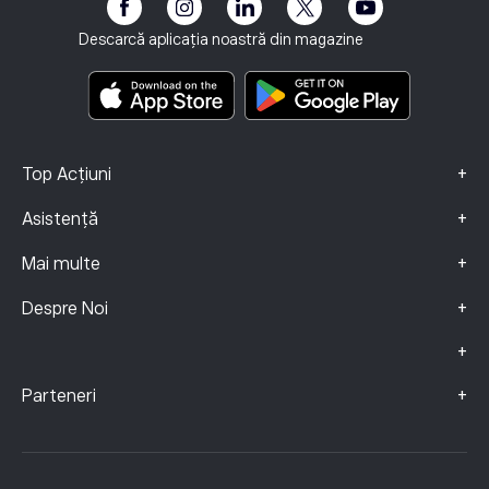
eToro Club
Imprint
Termene și condiții
Asigurari de Investiții
Descarcă aplicația noastră din magazine
Documente cu informații cheie
Smart Portfolios
Date Despre Reclamații (clienți FCA)
+
Top Acțiuni
+
Asistență
+
Mai multe
+
Despre Noi
+
+
Parteneri