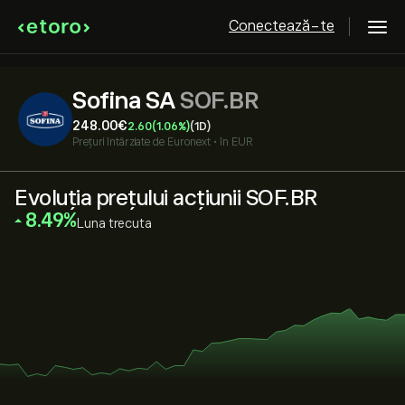
Conectează-te
Sofina SA
SOF.BR
248.00‎€‎
2.60
(1.06%)
(1D)
Prețuri întârziate de
Euronext
•
în EUR
Evoluția prețului acțiunii SOF.BR
‎8.49‎
Luna trecuta