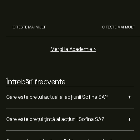
cum funcționează piețele și
prin analiza exper
învață cum să faci prima
Analiștii oferă previziuni pentru acțiunile Sofina SA
investiție.
bazate pe tendințele pieței, rapoarte financiare și
creșterea estimată. Verifică cele mai recente previziuni
CITEȘTE MAI MULT
CITEȘTE MAI MULT
pentru mișcările viitoare de preț.
Capitalizarea de piață a Sofina SA este de 8.7B‎€‎
Mergi la Academie >
Întrebări frecvente
+
Care este prețul actual al acțiunii Sofina SA?
+
Care este prețul țintă al acțiunii Sofina SA?