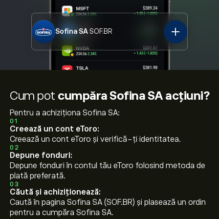
Sofina SA
SOF.BR
Cum pot
cumpăra Sofina SA acțiuni?
Pentru a achiziționa Sofina SA:
01
Creează un cont eToro:
Creează un cont eToro și verifică-ți identitatea.
02
Depune fonduri:
Depune fonduri în contul tău eToro folosind metoda de
plată preferată.
03
Căută și achiziționează:
Caută în pagina Sofina SA (SOF.BR) și plasează un ordin
pentru a cumpăra Sofina SA.