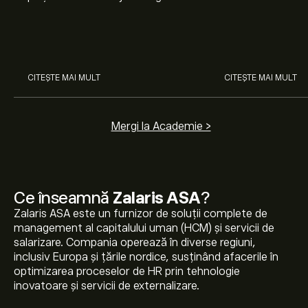
nostru pentru începători. Înțelege
Arista Networks
cum funcționează piețele și
prin analiza exper
învață cum să faci prima
investiție.
CITEȘTE MAI MULT
CITEȘTE MAI MULT
Mergi la Academie >
Ce înseamnă
Zalaris ASA
?
Zalaris ASA este un furnizor de soluții complete de
management al capitalului uman (HCM) și servicii de
salarizare. Compania operează în diverse regiuni,
inclusiv Europa și țările nordice, susținând afacerile în
optimizarea proceselor de HR prin tehnologie
inovatoare și servicii de externalizare.