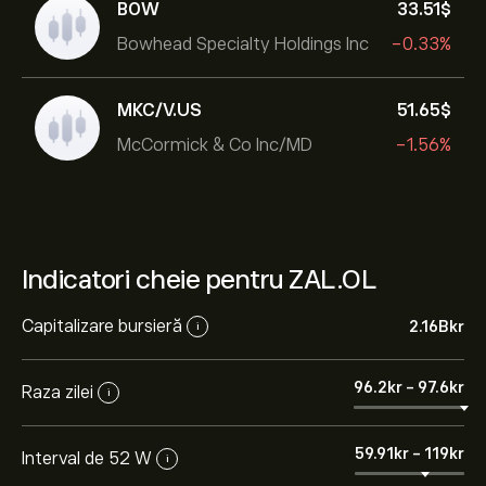
BOW
33.51‎$‎
Bowhead Specialty Holdings Inc
-0.33%
MKC/V.US
51.65‎$‎
McCormick & Co Inc/MD
-1.56%
Indicatori cheie pentru ZAL.OL
Capitalizare bursieră
2.16B‎kr‎
i
96.2‎kr‎
-
97.6‎kr‎
Raza zilei
i
59.91‎kr‎
-
119‎kr‎
Interval de 52 W
i