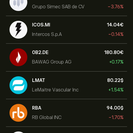
Grupo Simec SAB de CV
-3.76%
ICOS.MI
14.04‎€‎
Intercos S.p.A
-0.14%
0B2.DE
180.80‎€‎
BAWAG Group AG
+0.17%
LMAT
80.22‎$‎
LeMaitre Vascular Inc
+1.54%
RBA
94.00‎$‎
RB Global INC
-1.70%