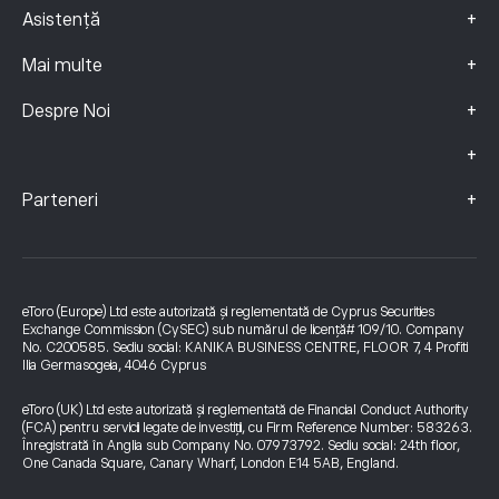
+
Asistență
+
Mai multe
+
Despre Noi
+
+
Parteneri
eToro (Europe) Ltd este autorizată și reglementată de Cyprus Securities
Exchange Commission (CySEC) sub numărul de licență# 109/10. Company
No. C200585. Sediu social: KANIKA BUSINESS CENTRE, FLOOR 7, 4 Profiti
Ilia Germasogeia, 4046 Cyprus
eToro (UK) Ltd este autorizată și reglementată de Financial Conduct Authority
(FCA) pentru servicii legate de investiții, cu Firm Reference Number: 583263.
Înregistrată în Anglia sub Company No. 07973792. Sediu social: 24th floor,
One Canada Square, Canary Wharf, London E14 5AB, England.