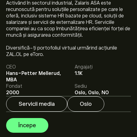
Activând în sectorul industrial, Zalaris ASA este
recunoscută pentru soluțiile personalizate pe care le
oferă, inclusiv sisteme HR bazate pe cloud, soluții de
salarizare și servicii de externalizare HR. Serviciile
companiei au ca scop îmbunătățirea eficienței forței de
muncă și asigurarea conformității.
Prețul actual al acțiunilor ZAL.OL este 98.00‎kr‎.
Diversifică-ți portofoliul virtual urmărind acțiunile
ZAL.OL pe eToro.
CEO
Angajați
Prețul țintă mediu pentru acțiunile Zalaris ASA este
Hans-Petter Mellerud,
1.1K
98.00‎kr‎.
Creează-ți un cont
pe eToro pentru
MBA
previziunile analiștilor și ținte de preț.
Fondat
Sediu
2000
Oslo, Oslo, NO
Analiștii oferă previziuni pentru acțiunile Zalaris ASA
bazate pe tendințele pieței, rapoarte financiare și
Servicii media
Oslo
creșterea estimată. Verifică cele mai recente previziuni
pentru mișcările viitoare de preț.
Capitalizarea de piață a Zalaris ASA este de 2.16B‎kr‎
Începe