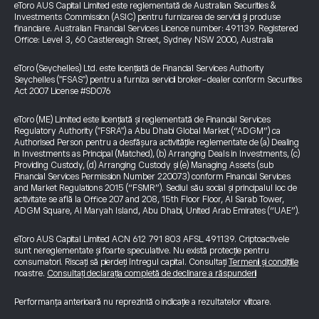
eToro AUS Capital Limited este reglementată de Australian Securities &
Investments Commission (ASIC) pentru furnizarea de servicii și produse
financiare. Australian Financial Services Licence number: 491139. Registered
Office: Level 3, 60 Castlereagh Street, Sydney NSW 2000, Australia
eToro (Seychelles) Ltd. este licențiată de Financial Services Authority
Seychelles ("FSAS") pentru a furniza servicii broker-dealer conform Securities
Act 2007 License #SD076
eToro (ME) Limited este licențiată și reglementată de Financial Services
Regulatory Authority ("FSRA") a Abu Dhabi Global Market (“ADGM”) ca
Authorised Person pentru a desfășura activitățile reglementate de (a) Dealing
in Investments as Principal (Matched), (b) Arranging Deals in Investments, (c)
Providing Custody, (d) Arranging Custody și (e) Managing Assets (sub
Financial Services Permission Number 220073) conform Financial Services
and Market Regulations 2015 (“FSMR”). Sediul său social și principalul loc de
activitate se află la Office 207 and 208, 15th Floor Floor, Al Sarab Tower,
ADGM Square, Al Maryah Island, Abu Dhabi, United Arab Emirates (“UAE”).
eToro AUS Capital Limited ACN 612 791 803 AFSL 491139. Criptoactivele
sunt nereglementate și foarte speculative. Nu există protecție pentru
consumatori. Riscați să pierdeți întregul capital. Consultați
Termenii și condițiile
noastre.
Consultați declarația completă de declinare a răspunderii
Performanța anterioară nu reprezintă o indicație a rezultatelor viitoare.