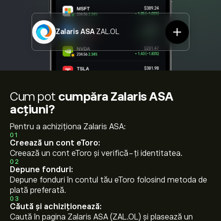
Zalaris ASA
ZAL.OL
Cum pot
cumpăra Zalaris ASA
acțiuni?
Pentru a achiziționa Zalaris ASA:
01
Creează un cont eToro:
Creează un cont eToro și verifică-ți identitatea.
02
Depune fonduri:
Depune fonduri în contul tău eToro folosind metoda de
plată preferată.
03
Căută și achiziționează:
Caută în pagina Zalaris ASA (ZAL.OL) și plasează un