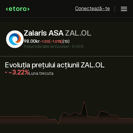
Conectează-te
Zalaris ASA
ZAL.OL
98.00‎kr‎
-1.00
(-1.01%)
(1D)
Prețuri întârziate de
Euronext
•
În NOK
Evoluția prețului acțiunii ZAL.OL
‎-3.22‎
Luna trecuta