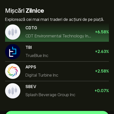
Mișcări
Zilnice
Explorează cei mai mari traderi de acțiuni de pe piață.
CDTG
+
6.58
%
CDT Environmental Technology Investment Holdings L
TBI
+
2.63
%
TrueBlue Inc
APPS
+
2.58
%
Digital Turbine Inc
SBEV
+
0.07
%
Splash Beverage Group Inc