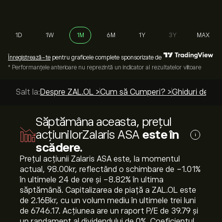
1D
1W
1M
6M
1Y
3Y
MAX
Înregistrează-te
pentru graficele complete sponsorizate de
* Performanțele anterioare nu reprezintă un indicator al rezultatelor viitoare
Salt la:
Despre ZAL.OL >
Cum să Cumperi? >
Ghiduri de top
Săptămâna aceasta, prețul
acțiunilorZalaris ASA
este în
i
scădere.
Prețul acțiunii Zalaris ASA este, la momentul
actual, 98.00‎kr‎, reflectând o schimbare de ‎-1.01‎%
în ultimele 24 de ore și ‎-8.82‎% în ultima
săptămână. Capitalizarea de piață a ZAL.OL este
de 2.16B‎kr‎, cu un volum mediu în ultimele trei luni
de 6746.17. Acțiunea are un raport P/E de 39.79 și
un randament al dividendului de 0%. Coeficientul