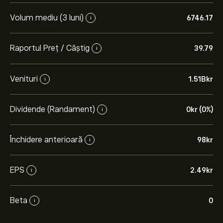
Volum mediu (3 luni)
6746.17
i
Raportul Preț / Câștig
39.79
i
Venituri
1.51B‎kr‎
i
Dividende (Randament)
0‎kr‎ (0%)
i
Închidere anterioară
98‎kr‎
i
EPS
2.49‎kr‎
i
Beta
0
i