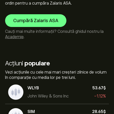
ordin pentru a cumpăra Zalaris ASA.
Cumpără Zalaris ASA
Cauți mai multe informații? Consultă ghidul nostru la
Academie
.
Acțiuni
populare
Vezi acțiunile cu cele mai mari creșteri zilnice de volum
în comparație cu media lor pe trei luni.
WLYB
53.67‎$‎
John Wiley & Sons Inc
-1.12%
SIM
28.65‎$‎