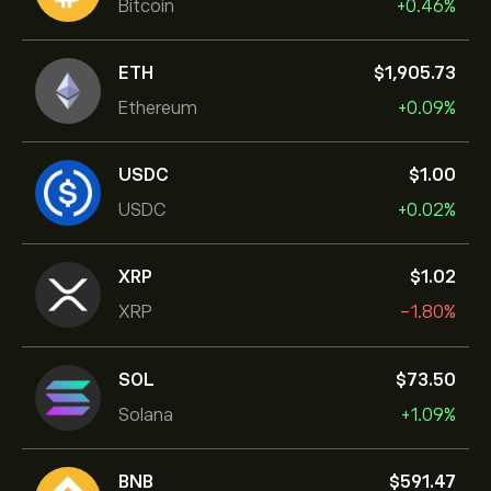
Bitcoin
+0.46%
ETH
‎$‎1,905.73
Ethereum
+0.09%
USDC
‎$‎1.00
USDC
+0.02%
XRP
‎$‎1.02
XRP
-1.80%
SOL
‎$‎73.50
Solana
+1.09%
BNB
‎$‎591.47