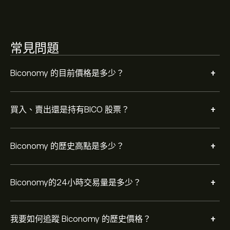
以檢視Biconomy 的歷史價格變動。Biconomy 的價格在
過去一年內介於 ‎$‎-0.07 之間。
若要購買 BICO，請瀏覽 eToro 網站上的「"Biconomy
常見問題
(BICO)"」頁面。在建立帳戶並存入資金後，請按一下 [交
易] 按鈕並決定要購買多少 Biconomy。您也可以下單，在
未來以特定價格購買 BICO。
+
Biconomy 的目前價格是多少？
+
買入、賣出還是持有BICO 股票？
+
Biconomy 的歷史高點是多少？
+
Biconomy的24小時交易量是多少？
+
我要如何追蹤 Biconomy 的歷史價格？