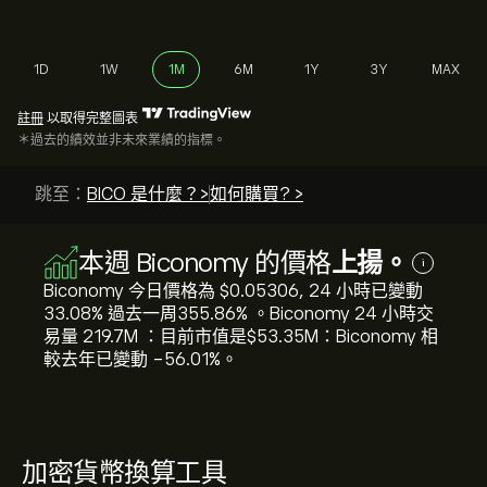
1D
1W
1M
6M
1Y
3Y
MAX
註冊
以取得完整圖表
＊過去的績效並非未來業績的指標。
跳至：
BICO 是什麼？>
如何購買? >
本週 Biconomy 的價格
上揚。
i
Biconomy 今日價格為 ‎$‎0.05306, 24 小時已變動‎
33.08‎% 過去一周‎355.86‎% 。Biconomy 24 小時交
易量 219.7M ：目前市值是‎$‎53.35M：Biconomy 相
較去年已變動 ‎-56.01‎%。
加密貨幣換算工具