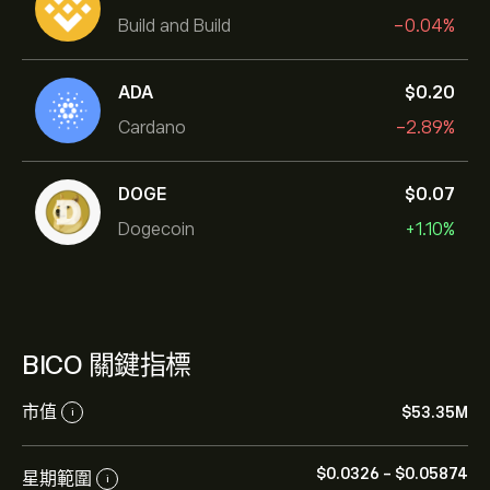
Build and Build
-0.04%
ADA
‎$‎0.20
Cardano
-2.89%
DOGE
‎$‎0.07
Dogecoin
+1.10%
BICO 關鍵指標
市值
‎$‎53.35M
i
‎$‎0.0326
-
‎$‎0.05874
星期範圍
i