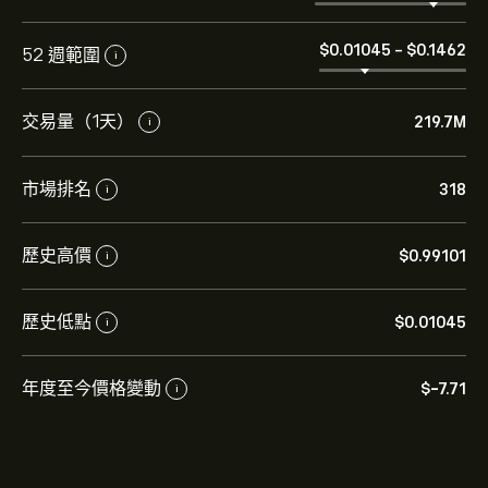
‎$‎0.01045
-
‎$‎0.1462
52 週範圍
i
交易量（1天）
219.7M
i
市場排名
318
i
歷史高價
‎$‎0.99101
i
歷史低點
‎$‎0.01045
i
年度至今價格變動
‎$‎-7.71
i