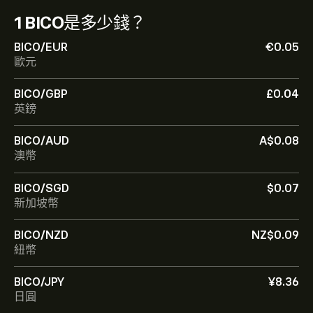
1 BICO
是多少錢？
BICO/EUR
‎€‎0.05
歐元
BICO/GBP
‎£‎0.04
英鎊
BICO 的目前價格是 ‎$‎0.05306 美元
BICO/AUD
‎A$‎0.08
澳幣
Biconomy 的市值是 ‎$‎53.35M 美元
BICO/SGD
‎$‎0.07
新加坡幣
Biconomy 的歷史高點是 ‎$‎0.99101 美元
BICO/NZD
‎NZ$‎0.09
紐幣
Biconomy 的 24 小時交易量為 219.7M
BICO/JPY
‎¥‎8.36
日圓
選取 eToro 圖表上的「1D」或「1W」時間範圍，並縮小