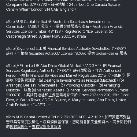
Company No. 07973792。註冊地址：24th floor, One Canada Square,
Canary Wharf, London E14 5AB, England。
eToro AUS Capital Limited 受 Australian Securities & Investments
Commission（ASIC）監管，可提供金融服務和產品。Australian Financial
Services Licence number: 491139。Registered Office: Level 3, 60
Castlereagh Street, Sydney NSW 2000, Australia
eToro (Seychelles) Ltd. 獲 Financial Services Authority Seychelles（"FSAS"）
許可，可根據 Securities Act 2007 License #SD076 提供 broker-dealer 服務
eToro (ME) Limited 由 Abu Dhabi Global Market（“ADGM”）的 Financial
Services Regulatory Authority（"FSRA"）許可並監管，作為 Authorised
Person 可根據 Financial Services and Market Regulations 2015（“FSMR”）開
展以下受監管活動：(a) Dealing in Investments as Principal (Matched)，(b)
Arranging Deals in Investments，(c) Providing Custody，(d) Arranging
Custody，以及 (e) Managing Assets（Financial Services Permission Number
220073）。其註冊地址和主要營業地點位於 Office 207 and 208, 15th Floor
Floor, Al Sarab Tower, ADGM Square, Al Maryah Island, Abu Dhabi, United
Arab Emirates（“UAE”）。
eToro AUS Capital Limited ACN 612 791 803 AFSL 491139。加密資產不受監
管且具有高度投機性。沒有消費者保護。您可能會損失全部資本。請參閱我們
的
條款與條件
。
查看完整免責聲明