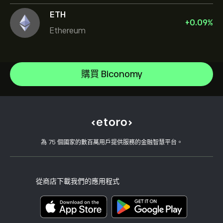
ETH
+
0.09
%
Ethereum
XRP
Cardano
說明中心
Litecoin
如何存款
購買 Biconomy
CopyTrading 如何運作
Sui
如何提款
負責任的交易
The Sandbox
為什麼選擇 eToro
開設帳戶
何謂槓桿與保證金
Ondo Finance
eToro 評論
如何驗證您的帳戶
Cookie 政策
買入與買出說明
職涯
客戶服務
隱私權政策
稅務報告
邀請朋友
我們的辦事處
用戶端漏洞
為 75 個國家的數百萬用戶提供服務的金融智慧平台。
監管
學院
關聯計畫
可達性
風險揭露
eToro 俱樂部
版本說明
條款與條件
投資保險
從商店下載我們的應用程式
關鍵資訊文件
Smart Portfolios
投訴資料（FCA 客戶）