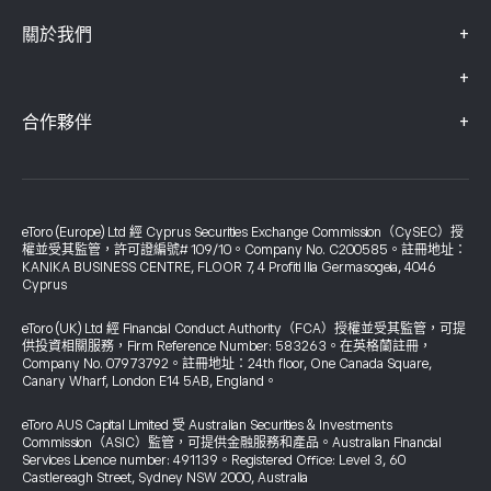
+
關於我們
+
+
合作夥伴
eToro (Europe) Ltd 經 Cyprus Securities Exchange Commission（CySEC）授
權並受其監管，許可證編號# 109/10。Company No. C200585。註冊地址：
KANIKA BUSINESS CENTRE, FLOOR 7, 4 Profiti Ilia Germasogeia, 4046
Cyprus
eToro (UK) Ltd 經 Financial Conduct Authority（FCA）授權並受其監管，可提
供投資相關服務，Firm Reference Number: 583263。在英格蘭註冊，
Company No. 07973792。註冊地址：24th floor, One Canada Square,
Canary Wharf, London E14 5AB, England。
eToro AUS Capital Limited 受 Australian Securities & Investments
Commission（ASIC）監管，可提供金融服務和產品。Australian Financial
Services Licence number: 491139。Registered Office: Level 3, 60
Castlereagh Street, Sydney NSW 2000, Australia