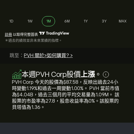
1D
1W
1M
6M
1Y
3Y
MAX
註冊
以取得完整圖表
＊過去的績效並非未來業績的指標。
跳至：
PVH 關於>
如何購買? >
本週PVH Corp股價
上漲
。
i
PVH Corp 今天的股價為‎$‎87.58，反映出過去24小
時變動‎1.19‎%和過去一周變動‎1.00‎%。 PVH 當前市值
為‎$‎4.04B，過去三個月的平均交易量為1.09M。 該
股票的市盈率為27.8，股息收益率為0%。該股票的
貝塔值為1.36。