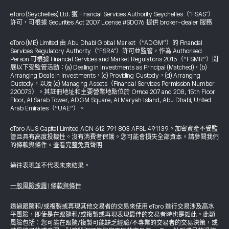
eToro (Seychelles) Ltd. 獲 Financial Services Authority Seychelles（"FSAS"）
許可，可根據 Securities Act 2007 License #SD076 提供 broker-dealer 服務
eToro (ME) Limited 由 Abu Dhabi Global Market（“ADGM”）的 Financial
Services Regulatory Authority（"FSRA"）許可並監管，作為 Authorised
Person 可根據 Financial Services and Market Regulations 2015（“FSMR”）開
展以下受監管活動：(a) Dealing in Investments as Principal (Matched)，(b)
Arranging Deals in Investments，(c) Providing Custody，(d) Arranging
Custody，以及 (e) Managing Assets（Financial Services Permission Number
220073）。其註冊地址和主要營業地點位於 Office 207 and 208, 15th Floor
Floor, Al Sarab Tower, ADGM Square, Al Maryah Island, Abu Dhabi, United
Arab Emirates（“UAE”）。
eToro AUS Capital Limited ACN 612 791 803 AFSL 491139。加密資產不受監
管且具有高度投機性。沒有消費者保護。您可能會損失全部資本。請參閱我們
的
條款與條件
。
查看完整免責聲明
過往表現並不代表未來結果。
一般風險披露
|
條款與條件
透過跟隨和/或複製或再現其他交易者的交易來使用 eToro 進行交易涉及高水
平風險，即使是在跟隨和/或複製或再現表現最佳的交易者時也是如此。此類
風險包括：您可能在跟隨/複製可能缺乏經驗/不專業的交易者的交易決策，或