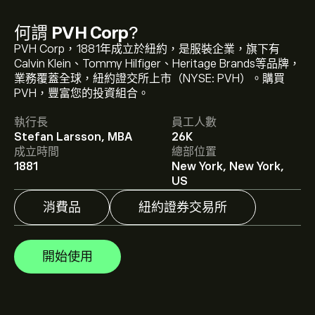
何謂
PVH Corp
?
PVH Corp，1881年成立於紐約，是服裝企業，旗下有
Calvin Klein、Tommy Hilfiger、Heritage Brands等品牌，
PVH 現價為‎$‎87.58。
業務覆蓋全球，紐約證交所上市（NYSE: PVH）。購買
PVH，豐富您的投資組合。
執行長
員工人數
PVH Corp 的平均目標價為 ‎$‎87.58。
註冊
eToro 以取得詳
Stefan Larsson, MBA
26K
細的分析師預測及目標價格。
成立時間
總部位置
1881
New York, New York,
分析師根據市場趨勢、財務報告和預期增長對PVH Corp的
US
預測。查看最新預測以了解未來價格走勢。
消費品
紐約證券交易所
PVH Corp 的市值是 ‎$‎4.04B 美元
開始使用
根據 7 位分析師在過去三個月對 PVH 的建議，整體共識
為 適度買入。