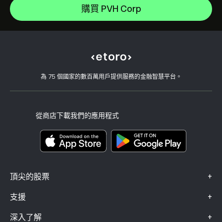
如何存款
購買 PVH Corp
CopyTrading 如何運作
Apple
如何提款
負責任的交易
Meta Platforms Inc
為什麼選擇 eToro
開設帳戶
何謂槓桿與保證金
Celestica Inc
eToro 評論
如何驗證您的帳戶
Cookie 政策
買入與買出說明
職涯
客戶服務
隱私權政策
稅務報告
邀請朋友
我們的辦事處
用戶端漏洞
為 75 個國家的數百萬用戶提供服務的金融智慧平台。
監管
學院
關聯計畫
可達性
風險揭露
eToro 俱樂部
版本說明
條款與條件
投資保險
從商店下載我們的應用程式
關鍵資訊文件
Smart Portfolios
投訴資料（FCA 客戶）
+
頂尖的股票
+
支援
+
深入了解