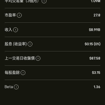
平均交易量（3個月）
1.09M
i
市盈率
27.8
i
收入
‎$‎8.99B
i
股息 (收益率)
‎$‎0.15 (0%)
i
上一交易日收盤價
‎$‎87.58
i
每股盈餘
‎$‎3.15
i
Beta
1.36
i