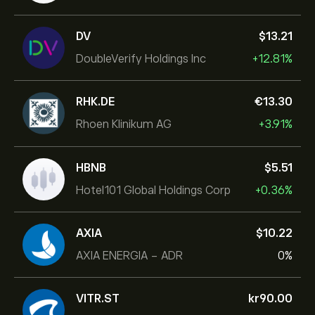
DV
‎$‎13.21
DoubleVerify Holdings Inc
+12.81%
RHK.DE
‎€‎13.30
Rhoen Klinikum AG
+3.91%
HBNB
‎$‎5.51
Hotel101 Global Holdings Corp
+0.36%
AXIA
‎$‎10.22
AXIA ENERGIA - ADR
0%
VITR.ST
‎kr‎90.00