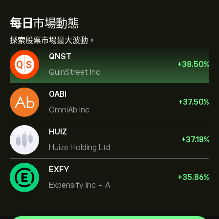
每日
市場動態
探索股票市場最大波動。
QNST
+
38.50
%
QuinStreet Inc
OABI
+
37.50
%
OmniAb Inc
HUIZ
+
37.18
%
Huize Holding Ltd
EXFY
+
35.86
%
Expensify Inc - A
NVIDIA Corporation
Amazon.com Inc
說明中心
Microsoft