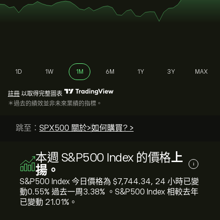
1D
1W
1M
6M
1Y
3Y
MAX
註冊
以取得完整圖表
＊過去的績效並非未來業績的指標。
跳至：
SPX500 關於>
如何購買? >
本週 S&P500 Index 的價格
上
i
揚。
S&P500 Index 今日價格為 ‎$‎7,744.34, 24 小時已變
動‎0.55‎% 過去一周‎3.38‎% 。S&P500 Index 相較去年
已變動 ‎21.01‎%。