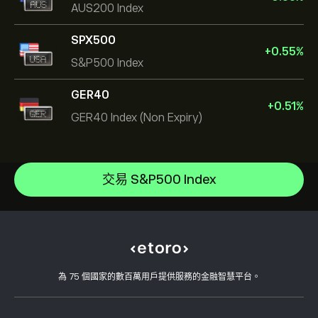
AUS200 Index
SPX500
+
0.55
%
S&P500 Index
GER40
+
0.51
%
GER40 Index (Non Expiry)
US Dollar Index
S&P500 Index
說明中心
NASDAQ100 Index
如何存款
交易 S&P500 Index
CopyTrading 如何運作
DJ30 Index
如何提款
負責任的交易
UK100 Index
為什麼選擇 eToro
開設帳戶
何謂槓桿與保證金
FRA40 Index
eToro 評論
如何驗證您的帳戶
Cookie 政策
買入與買出說明
職涯
客戶服務
隱私權政策
稅務報告
邀請朋友
我們的辦事處
用戶端漏洞
為 75 個國家的數百萬用戶提供服務的金融智慧平台。
監管
學院
關聯計畫
可達性
風險揭露
eToro 俱樂部
版本說明