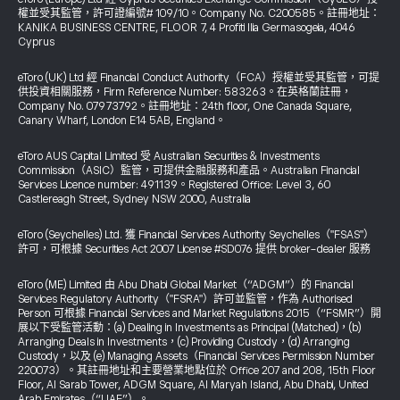
權並受其監管，許可證編號# 109/10。Company No. C200585。註冊地址：
KANIKA BUSINESS CENTRE, FLOOR 7, 4 Profiti Ilia Germasogeia, 4046
Cyprus
eToro (UK) Ltd 經 Financial Conduct Authority（FCA）授權並受其監管，可提
供投資相關服務，Firm Reference Number: 583263。在英格蘭註冊，
Company No. 07973792。註冊地址：24th floor, One Canada Square,
Canary Wharf, London E14 5AB, England。
eToro AUS Capital Limited 受 Australian Securities & Investments
Commission（ASIC）監管，可提供金融服務和產品。Australian Financial
Services Licence number: 491139。Registered Office: Level 3, 60
Castlereagh Street, Sydney NSW 2000, Australia
eToro (Seychelles) Ltd. 獲 Financial Services Authority Seychelles（"FSAS"）
許可，可根據 Securities Act 2007 License #SD076 提供 broker-dealer 服務
eToro (ME) Limited 由 Abu Dhabi Global Market（“ADGM”）的 Financial
Services Regulatory Authority（"FSRA"）許可並監管，作為 Authorised
Person 可根據 Financial Services and Market Regulations 2015（“FSMR”）開
展以下受監管活動：(a) Dealing in Investments as Principal (Matched)，(b)
Arranging Deals in Investments，(c) Providing Custody，(d) Arranging
Custody，以及 (e) Managing Assets（Financial Services Permission Number
220073）。其註冊地址和主要營業地點位於 Office 207 and 208, 15th Floor
Floor, Al Sarab Tower, ADGM Square, Al Maryah Island, Abu Dhabi, United
Arab Emirates（“UAE”）。