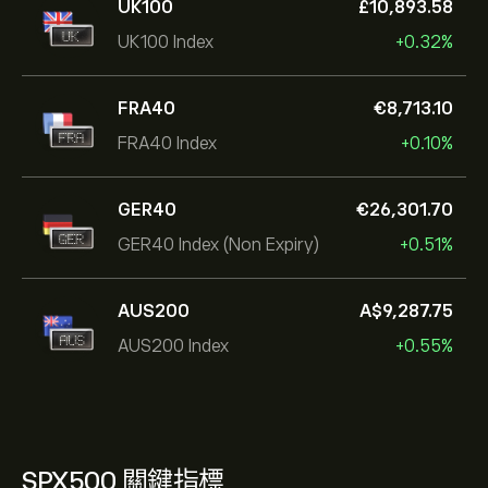
UK100
‎£‎10,893.58
UK100 Index
+0.32%
FRA40
‎€‎8,713.10
FRA40 Index
+0.10%
GER40
‎€‎26,301.70
GER40 Index (Non Expiry)
+0.51%
AUS200
‎A$‎9,287.75
AUS200 Index
+0.55%
SPX500 關鍵指標