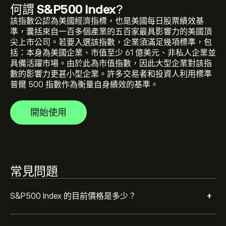
何謂
S&P500 Index
?
S&P500 Index 的歷史高點是 ‎$‎7,792.38 美元
該指數公認為美國經濟指標，也是美國每日股票績效基
準，囊括來自一百多個產業的五百家最具影響力的美國頂
尖上市公司。若要入選該指數，企業須滿足幾項標準，包
選取 eToro 圖表上的「1D」或「1W」時間範圍，並縮小
括：本身為美國企業、市值至少 61 億美元、非私人企業並
以檢視S&P500 Index 的歷史價格變動。S&P500 Index 的
具備活躍市場。由於此為市值指數，因此大型企業對該指
價格在過去一年內介於 ‎$‎1,344.15 之間。
數的影響力更甚小型企業。許多交易者和投資人利用標準
普爾 500 指數作為衡量自身績效的基準。
若要購買 SPX500，請瀏覽 eToro 網站上的「"S&P500
Index (SPX500)"」頁面。在建立帳戶並存入資金後，請按
一下 [交易] 按鈕並決定要購買多少 S&P500 Index。您也
開始使用
可以下單，在未來以特定價格購買 SPX500。
常見問題
+
S&P500 Index 的目前價格是多少？