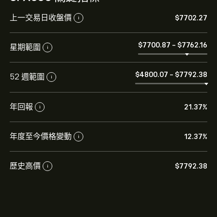
上一交易日收盤價
‎$‎7702.27
i
‎$‎7700.87
-
‎$‎7762.16
星期範圍
i
‎$‎4800.07
-
‎$‎7792.38
52 週範圍
i
年回報
21.37%
i
年度至今價格變動
12.37%
i
歷史高價
‎$‎7792.38
i
SPX500 的目前價格是 ‎$‎7,744.34 美元