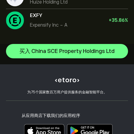
Huize Holding Ltd
EXFY
+
35.86
%
Expensify Inc - A
Celestica Inc
Apple
帮助中心
Alphabet
如何入金
买入 China SCE Property Holdings Ltd
CopyTrading 简介
Meta Platforms Inc
如何出金
负责任交易
Microsoft
选择 eToro 的理由
开设账户
什么是杠杆和保证金
Amazon.com Inc
eToro 评价
如何验证账户
Cookie 政策
买卖说明
职业机会
客户服务
隐私政策
税务报告
邀请好友
我们的办事处
客户端漏洞
为75个国家数百万用户提供服务的金融智能平台。
监管
eToro Academy
联盟计划
可访问性
风险披露
eToro Club
出版商名称
条款和条件
投资保险
从应用商店下载我们的应用程序
关键信息文档
Smart Portfolios
投诉信息（FCA 客户）