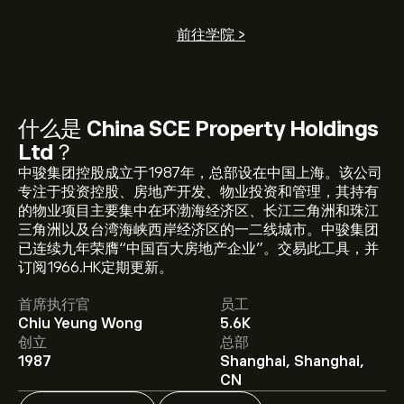
前往学院 >
什么是
China SCE Property Holdings
Ltd
？
中骏集团控股成立于1987年，总部设在中国上海。该公司
专注于投资控股、房地产开发、物业投资和管理，其持有
的物业项目主要集中在环渤海经济区、长江三角洲和珠江
三角洲以及台湾海峡西岸经济区的一二线城市。中骏集团
已连续九年荣膺“中国百大房地产企业”。交易此工具，并
1966.HK 现价为‎$‎0.0450。
订阅1966.HK定期更新。
首席执行官
员工
Chiu Yeung Wong
5.6K
China SCE Property Holdings Ltd 的平均价格目标为‎
创立
总部
$‎0.0450。
注册
eToro 以取得详细的分析师预测及价格目
1987
Shanghai, Shanghai,
标。
CN