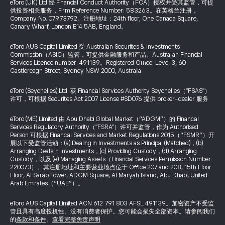
eToro (UK) Ltd 经 Financial Conduct Authority（FCA）授权并受其监管，可提
供投资相关服务，Firm Reference Number: 583263。在英格兰注册，
Company No. 07973792。注册地址：24th floor, One Canada Square,
Canary Wharf, London E14 5AB, England。
eToro AUS Capital Limited 受 Australian Securities & Investments
Commission（ASIC）监管，可提供金融服务和产品。Australian Financial
Services Licence number: 491139。Registered Office: Level 3, 60
Castlereagh Street, Sydney NSW 2000, Australia
eToro (Seychelles) Ltd. 获 Financial Services Authority Seychelles（"FSAS"）
许可，可根据 Securities Act 2007 License #SD076 提供 broker-dealer 服务
eToro (ME) Limited 由 Abu Dhabi Global Market（“ADGM”）的 Financial
Services Regulatory Authority（"FSRA"）许可并监管，作为 Authorised
Person 可根据 Financial Services and Market Regulations 2015（“FSMR”）开
展以下受监管活动：(a) Dealing in Investments as Principal (Matched)，(b)
Arranging Deals in Investments，(c) Providing Custody，(d) Arranging
Custody，以及 (e) Managing Assets（Financial Services Permission Number
220073）。其注册地址和主要营业地点位于 Office 207 and 208, 15th Floor
Floor, Al Sarab Tower, ADGM Square, Al Maryah Island, Abu Dhabi, United
Arab Emirates（“UAE”）。
eToro AUS Capital Limited ACN 612 791 803 AFSL 491139。加密资产不受监
管且具有高度投机性。没有消费者保护。您可能会损失全部资本。请参阅我们
的
条款和条件
。
查看完整免责声明