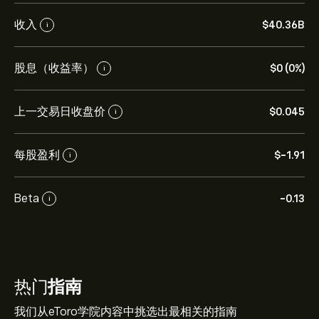
收入
‎$‎40.36B
i
股息（收益率）
‎$‎0 (0%)
i
上一交易日收盘价
‎$‎0.045
i
每股盈利
‎$‎-1.91
i
Beta
-0.13
i
热门
指南
我们从eToro学院内容中挑选出最相关的指南