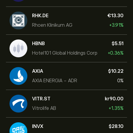
RHK.DE
‎€‎13.30
Rhoen Klinikum AG
+3.91%
HBNB
‎$‎5.51
Hotel101 Global Holdings Corp
+0.36%
AXIA
‎$‎10.22
AXIA ENERGIA - ADR
0%
VITR.ST
‎kr‎90.00
Vitrolife AB
+1.35%
INVX
‎$‎28.10