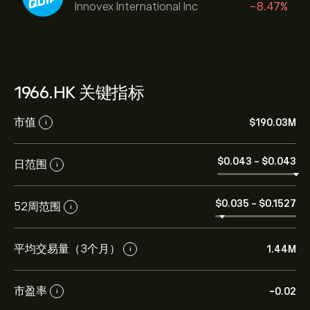
Innovex International Inc
-8.47%
1966.HK 关键指标
市值
‎$‎190.03M
i
‎$‎0.043
-
‎$‎0.043
日范围
i
‎$‎0.035
-
‎$‎0.1527
52周范围
i
平均交易量（3个月）
1.44M
i
市盈率
-0.02
i