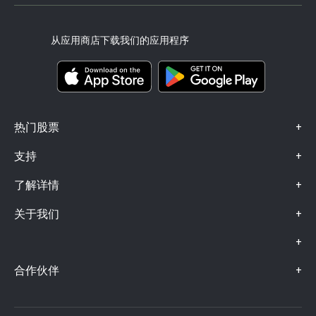
可访问性
风险披露
eToro Club
出版商名称
条款和条件
投资保险
从应用商店下载我们的应用程序
关键信息文档
Smart Portfolios
投诉信息（FCA 客户）
+
热门股票
+
支持
+
了解详情
+
关于我们
+
+
合作伙伴