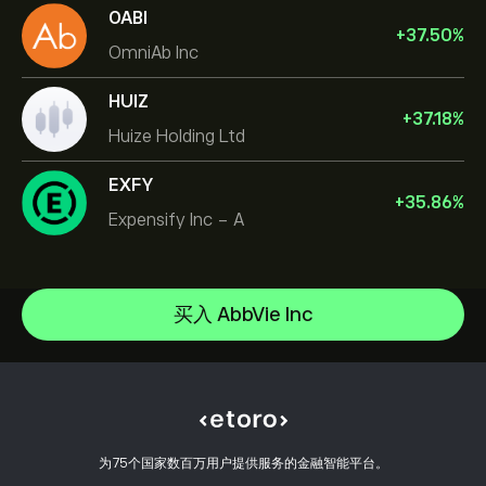
OABI
+
37.50
%
OmniAb Inc
HUIZ
+
37.18
%
Huize Holding Ltd
EXFY
+
35.86
%
Expensify Inc - A
Micron Technology, Inc.
Vistra Corp
帮助中心
Lam Research Corp
如何入金
买入 AbbVie Inc
CopyTrading 简介
Applied Materials Inc
如何出金
负责任交易
Johnson & Johnson
选择 eToro 的理由
开设账户
什么是杠杆和保证金
Caterpillar
eToro 评价
如何验证账户
Cookie 政策
买卖说明
职业机会
客户服务
隐私政策
税务报告
邀请好友
我们的办事处
客户端漏洞
为75个国家数百万用户提供服务的金融智能平台。
监管
eToro Academy
联盟计划