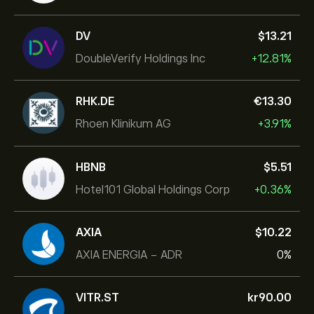
DV
‎$‎13.21
DoubleVerify Holdings Inc
+12.81%
RHK.DE
‎€‎13.30
Rhoen Klinikum AG
+3.91%
HBNB
‎$‎5.51
Hotel101 Global Holdings Corp
+0.36%
AXIA
‎$‎10.22
AXIA ENERGIA - ADR
0%
VITR.ST
‎kr‎90.00