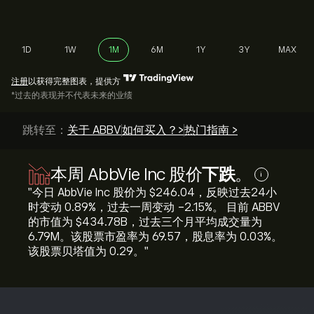
1D
1W
1M
6M
1Y
3Y
MAX
注册
以获得完整图表，提供方
*过去的表现并不代表未来的业绩
跳转至：
关于 ABBV
如何买入？>
热门指南 >
本周 AbbVie Inc 股价
下跌
。
i
"今日 AbbVie Inc 股价为 ‎$‎246.04，反映过去24小
时变动 ‎0.89‎%，过去一周变动 ‎-2.15‎%。 目前 ABBV
的市值为 ‎$‎434.78B，过去三个月平均成交量为
6.79M。该股票市盈率为 69.57，股息率为 0.03%。
该股票贝塔值为 0.29。"