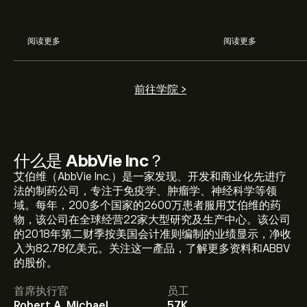
阅读更多
阅读更多
前往学院 >
什么是
AbbVie Inc
？
艾伯维（AbbVie Inc.）是一家发现、开发和商业化先进疗
法的制药公司，专注于免疫学、肿瘤学、神经科学等领
域。每年，200多个国家的2600万患者服用艾伯维的药
物，该公司在全球经营22家大型研究及生产中心。该公司
的2018年第二财季按美国会计准则编制的业绩显示，净收
入为82.78亿美元。关注这一產品，了解更多资料和ABBV
ABBV 现价为‎$‎246.04。
的股价。
首席执行官
员工
Robert A. Michael,
57K
AbbVie Inc 的平均价格目标为‎$‎246.04。
注册
eToro 以取