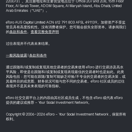
220073）。其注册地址和主要营业地点位于 Office 207 and 208, 15th Floor
Floor, Al Sarab Tower, ADGM Square, Al Maryah Island, Abu Dhabi, United
Arab Emirates（“UAE”）。
eToro AUS Capital Limited ACN 612 791 803 AFSL 491139。加密资产不受监
管且具有高度投机性。没有消费者保护。您可能会损失全部资本。请参阅我们
的
条款和条件
。
查看完整免责声明
过往表现并不代表未来结果。
一般风险披露
|
条款和条件
通过跟随和/或复制或复现其他交易者的交易来使用 eToro 进行交易涉及高水
平风险，即使是在跟随和/或复制或复现表现最佳的交易者时也是如此。此类
风险包括：您可能在跟随/复制可能缺乏经验/不专业的交易者的交易决策，或
其最终目的或意图、财务状况可能与您不同的交易者。eToro 社区成员的过往
表现并不是其未来表现的可靠指标。
eToro 社交交易平台上的内容由其社区成员生成，不包含 eToro 或代表 eToro
提供的建议或推荐 - Your Social Investment Network。
Copyright © 2006-2026 eToro - Your Social Investment Network，保留所有
权利。