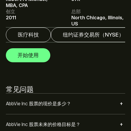
MBA, CPA
得详细的分析师预测及价格目标。
创立
总部
2011
North Chicago, Illinois,
分析师根据市场趋势、财务报告和预期增长对AbbVie Inc
US
的预测。查看最新预测，了解未来价格走势。
医疗科技
纽约证券交易所（NYSE）
AbbVie Inc 市值为 ‎$‎434.78B 美元
开始使用
根据 21 位分析师在过去三个月对 ABBV 的建议，总体共
识是 大量买入。
常见问题
+
AbbVie Inc 股票的现价是多少？
+
AbbVie Inc 股票未来的价格目标是？