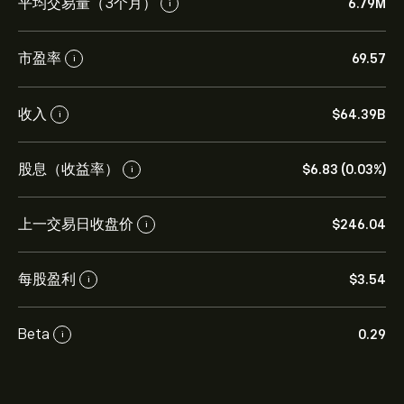
平均交易量（3个月）
6.79M
i
市盈率
69.57
i
收入
‎$‎64.39B
i
股息（收益率）
‎$‎6.83 (0.03%)
i
上一交易日收盘价
‎$‎246.04
i
每股盈利
‎$‎3.54
i
Beta
0.29
i