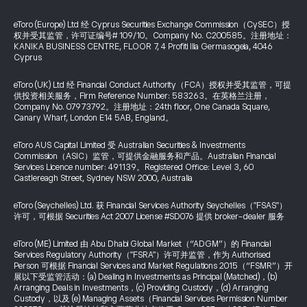
eToro (Europe) Ltd 经 Cyprus Securities Exchange Commission（CySEC）授
权并受其监管，许可证编号# 109/10。Company No. C200585。注册地址：
KANIKA BUSINESS CENTRE, FLOOR 7, 4 Profiti Ilia Germasogeia, 4046
Cyprus
eToro (UK) Ltd 经 Financial Conduct Authority（FCA）授权并受其监管，可提
供投资相关服务，Firm Reference Number: 583263。在英格兰注册，
Company No. 07973792。注册地址：24th floor, One Canada Square,
Canary Wharf, London E14 5AB, England。
eToro AUS Capital Limited 受 Australian Securities & Investments
Commission（ASIC）监管，可提供金融服务和产品。Australian Financial
Services Licence number: 491139。Registered Office: Level 3, 60
Castlereagh Street, Sydney NSW 2000, Australia
eToro (Seychelles) Ltd. 获 Financial Services Authority Seychelles（"FSAS"）
许可，可根据 Securities Act 2007 License #SD076 提供 broker-dealer 服务
eToro (ME) Limited 由 Abu Dhabi Global Market（“ADGM”）的 Financial
Services Regulatory Authority（"FSRA"）许可并监管，作为 Authorised
Person 可根据 Financial Services and Market Regulations 2015（“FSMR”）开
展以下受监管活动：(a) Dealing in Investments as Principal (Matched)，(b)
Arranging Deals in Investments，(c) Providing Custody，(d) Arranging
Custody，以及 (e) Managing Assets（Financial Services Permission Number