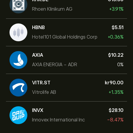
Rhoen Klinikum AG
+3.91%
HBNB
‎$‎5.51
Hotel101 Global Holdings Corp
+0.36%
AXIA
‎$‎10.22
AXIA ENERGIA - ADR
0%
VITR.ST
‎kr‎90.00
Vitrolife AB
+1.35%
INVX
‎$‎28.10
Innovex International Inc
-8.47%