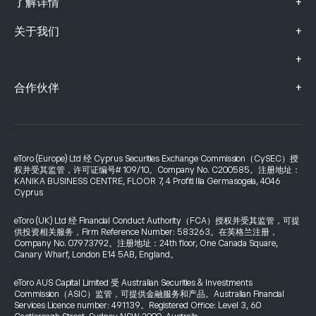
+
了解详情
+
关于我们
+
+
合作伙伴
eToro (Europe) Ltd 经 Cyprus Securities Exchange Commission（CySEC）授
权并受其监管，许可证编号# 109/10。Company No. C200585。注册地址：
KANIKA BUSINESS CENTRE, FLOOR 7, 4 Profiti Ilia Germasogeia, 4046
Cyprus
eToro (UK) Ltd 经 Financial Conduct Authority（FCA）授权并受其监管，可提
供投资相关服务，Firm Reference Number: 583263。在英格兰注册，
Company No. 07973792。注册地址：24th floor, One Canada Square,
Canary Wharf, London E14 5AB, England。
eToro AUS Capital Limited 受 Australian Securities & Investments
Commission（ASIC）监管，可提供金融服务和产品。Australian Financial
Services Licence number: 491139。Registered Office: Level 3, 60