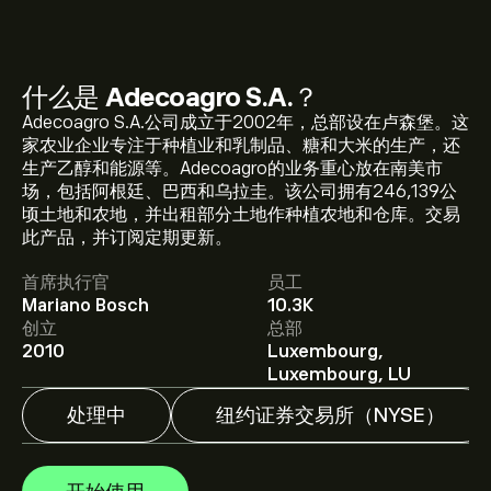
什么是
Adecoagro S.A.
？
Adecoagro S.A.公司成立于2002年，总部设在卢森堡。这
家农业企业专注于种植业和乳制品、糖和大米的生产，还
生产乙醇和能源等。Adecoagro的业务重心放在南美市
场，包括阿根廷、巴西和乌拉圭。该公司拥有246,139公
AGRO 现价为‎$‎9.45。
顷土地和农地，并出租部分土地作种植农地和仓库。交易
此产品，并订阅定期更新。
首席执行官
员工
Adecoagro S.A. 的平均价格目标为‎$‎9.45。
注册
eToro 以
Mariano Bosch
10.3K
取得详细的分析师预测及价格目标。
创立
总部
2010
Luxembourg,
分析师根据市场趋势、财务报告和预期增长对Adecoagro
Luxembourg, LU
S.A.的预测。查看最新预测，了解未来价格走势。
处理中
纽约证券交易所（NYSE）
Adecoagro S.A. 市值为 ‎$‎1.36B 美元