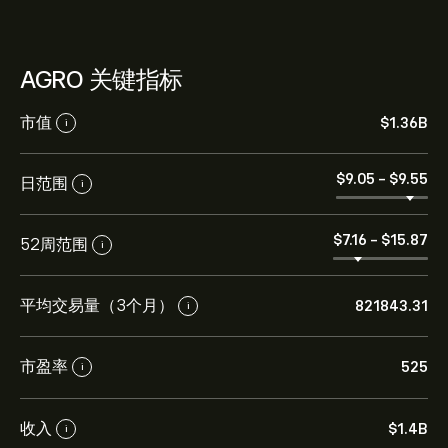
AGRO 关键指标
市值
‎$‎1.36B
i
‎$‎9.05
-
‎$‎9.55
日范围
i
‎$‎7.16
-
‎$‎15.87
52周范围
i
平均交易量（3个月）
821843.31
i
市盈率
525
i
收入
‎$‎1.4B
i