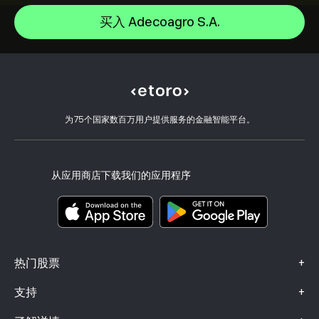
Microsoft
如何入金
买入 Adecoagro S.A.
CopyTrading 简介
Apple
如何出金
负责任交易
Meta Platforms Inc
选择 eToro 的理由
开设账户
什么是杠杆和保证金
Tesla Motors, Inc.
eToro 评价
如何验证账户
Cookie 政策
买卖说明
职业机会
客户服务
隐私政策
税务报告
邀请好友
我们的办事处
客户端漏洞
为75个国家数百万用户提供服务的金融智能平台。
监管
eToro Academy
联盟计划
可访问性
风险披露
eToro Club
出版商名称
条款和条件
投资保险
从应用商店下载我们的应用程序
关键信息文档
Smart Portfolios
投诉信息（FCA 客户）
+
热门股票
+
支持