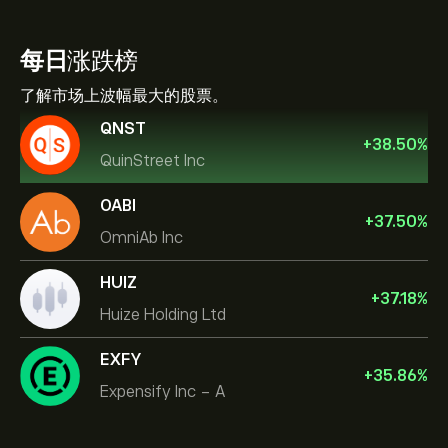
每日
涨跌榜
了解市场上波幅最大的股票。
QNST
+
38.50
%
QuinStreet Inc
OABI
+
37.50
%
OmniAb Inc
HUIZ
+
37.18
%
Huize Holding Ltd
EXFY
+
35.86
%
Expensify Inc - A
NVIDIA Corporation
Amazon.com Inc
帮助中心