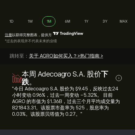
1D
1W
1M
6M
1Y
3Y
MAX
注册
以获得完整图表，提供方
*过去的表现并不代表未来的业绩
跳转至：
关于 AGRO
如何买入？>
热门指南 >
本周 Adecoagro S.A. 股价
下
i
跌
。
"今日 Adecoagro S.A. 股价为 ‎$‎9.45，反映过去24
小时变动 ‎0.96‎%，过去一周变动 ‎-5.32‎%。 目前
AGRO 的市值为 ‎$‎1.36B，过去三个月平均成交量为
821843.31。该股票市盈率为 525，股息率为
0.03%。该股票贝塔值为 0.27。"