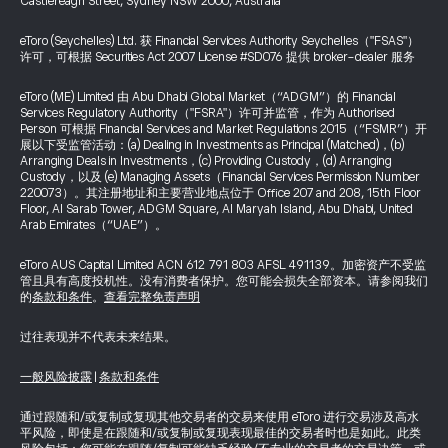
Castlereagh Street, Sydney NSW 2000, Australia
eToro (Seychelles) Ltd. 获 Financial Services Authority Seychelles（"FSAS"）
许可，可根据 Securities Act 2007 License #SD076 提供 broker-dealer 服务
eToro (ME) Limited 由 Abu Dhabi Global Market（“ADGM”）的 Financial
Services Regulatory Authority（"FSRA"）许可并监管，作为 Authorised
Person 可根据 Financial Services and Market Regulations 2015（“FSMR”）开
展以下受监管活动：(a) Dealing in Investments as Principal (Matched)，(b)
Arranging Deals in Investments，(c) Providing Custody，(d) Arranging
Custody，以及 (e) Managing Assets（Financial Services Permission Number
220073）。其注册地址和主要营业地点位于 Office 207 and 208, 15th Floor
Floor, Al Sarab Tower, ADGM Square, Al Maryah Island, Abu Dhabi, United
Arab Emirates（“UAE”）。
eToro AUS Capital Limited ACN 612 791 803 AFSL 491139。加密资产不受监
管且具有高度投机性。没有消费者保护。您可能会损失全部资本。请参阅我们
的
条款和条件
。
查看完整免责声明
过往表现并不代表未来结果。
一般风险披露
|
条款和条件
通过跟随和/或复制或复现其他交易者的交易来使用 eToro 进行交易涉及高水
平风险，即使是在跟随和/或复制或复现表现最佳的交易者时也是如此。此类