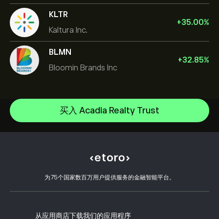
KLTR
+
35.00
%
Kaltura Inc.
BLMN
+
32.85
%
Bloomin Brands Inc
NVIDIA Corporation
Amazon.com Inc
帮助中心
Microsoft
如何入金
买入 Acadia Realty Trust
CopyTrading 简介
Apple
如何出金
负责任交易
Meta Platforms Inc
选择 eToro 的理由
开设账户
什么是杠杆和保证金
Advanced Micro Devices Inc
eToro 评价
如何验证账户
Cookie 政策
买卖说明
职业机会
客户服务
隐私政策
税务报告
邀请好友
我们的办事处
客户端漏洞
为75个国家数百万用户提供服务的金融智能平台。
监管
eToro Academy
联盟计划
可访问性
风险披露
eToro Club
出版商名称
条款和条件
投资保险
从应用商店下载我们的应用程序