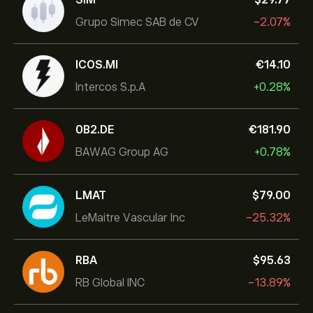
Grupo Simec SAB de CV
-2.07%
ICOS.MI
‎€‎14.10
Intercos S.p.A
+0.28%
0B2.DE
‎€‎181.90
BAWAG Group AG
+0.78%
LMAT
‎$‎79.00
LeMaitre Vascular Inc
-25.32%
RBA
‎$‎95.63
RB Global INC
-13.89%