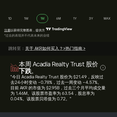
1D
1W
1M
6M
1Y
3Y
MAX
注册
以获得完整图表，提供方
*过去的表现并不代表未来的业绩
跳转至：
关于 AKR
如何买入？>
热门指南 >
本周 Acadia Realty Trust 股价
i
下跌
。
"今日 Acadia Realty Trust 股价为 ‎$‎21.49，反映过
去24小时变动 ‎-0.78‎%，过去一周变动 ‎-4.57‎%。
目前 AKR 的市值为 ‎$‎2.95B，过去三个月平均成交量
为 1.46M。该股票市盈率为 63.54，股息率为
0.04%。该股票贝塔值为 0.72。"