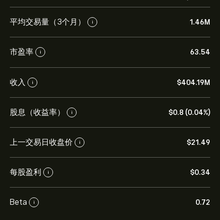
平均交易量（3个月）
1.46M
i
市盈率
63.54
i
收入
‎$‎404.19M
i
股息（收益率）
‎$‎0.8 (0.04%)
i
上一交易日收盘价
‎$‎21.49
i
每股盈利
‎$‎0.34
i
Beta
0.72
i