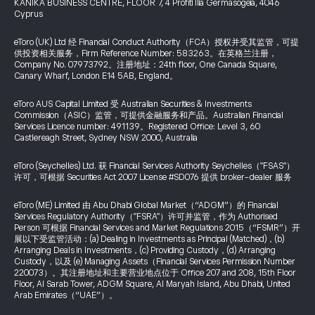
KANIKA BUSINESS CENTRE, FLOOR 7, 4 Profiti Ilia Germasogeia, 4046
Cyprus
eToro (UK) Ltd 经 Financial Conduct Authority（FCA）授权并受其监管，可提
供投资相关服务，Firm Reference Number: 583263。在英格兰注册，
Company No. 07973792。注册地址：24th floor, One Canada Square,
Canary Wharf, London E14 5AB, England。
eToro AUS Capital Limited 受 Australian Securities & Investments
Commission（ASIC）监管，可提供金融服务和产品。Australian Financial
Services Licence number: 491139。Registered Office: Level 3, 60
Castlereagh Street, Sydney NSW 2000, Australia
eToro (Seychelles) Ltd. 获 Financial Services Authority Seychelles（"FSAS"）
许可，可根据 Securities Act 2007 License #SD076 提供 broker-dealer 服务
eToro (ME) Limited 由 Abu Dhabi Global Market（“ADGM”）的 Financial
Services Regulatory Authority（"FSRA"）许可并监管，作为 Authorised
Person 可根据 Financial Services and Market Regulations 2015（“FSMR”）开
展以下受监管活动：(a) Dealing in Investments as Principal (Matched)，(b)
Arranging Deals in Investments，(c) Providing Custody，(d) Arranging
Custody，以及 (e) Managing Assets（Financial Services Permission Number
220073）。其注册地址和主要营业地点位于 Office 207 and 208, 15th Floor
Floor, Al Sarab Tower, ADGM Square, Al Maryah Island, Abu Dhabi, United
Arab Emirates（“UAE”）。