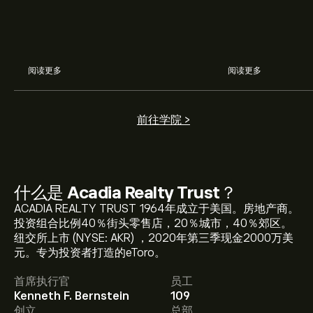
阅读更多
阅读更多
前往学院 >
什么是
Acadia Realty Trust
？
ACADIA REALTY TRUST 1964年成立于美国。房地产商。
AKR 现价为‎$‎21.49。
投资组合比例40％街头零售店，20％城市，40％郊区。
纽交所上市 (NYSE: AKR) ，2020年第三季现金2000万美
元。专为投资者打造的eToro。
Acadia Realty Trust 的平均价格目标为‎$‎21.49。
注册
首席执行官
员工
eToro 以取得详细的分析师预测及价格目标。
Kenneth F. Bernstein
109
创立
总部