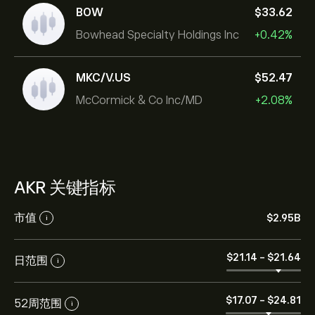
BOW
‎$‎33.62
Bowhead Specialty Holdings Inc
+0.42%
MKC/V.US
‎$‎52.47
McCormick & Co Inc/MD
+2.08%
AKR 关键指标
市值
‎$‎2.95B
i
‎$‎21.14
-
‎$‎21.64
日范围
i
‎$‎17.07
-
‎$‎24.81
52周范围
i