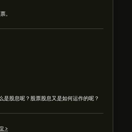
股票。
ro 以取得详细的分析师预测及价格目标。
 plc的预测。查看最新预测，了解未来价格
么是股息呢？股票股息又是如何运作的呢？
，总体共识是 适度买入。
 >