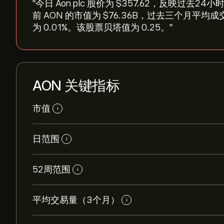
"今日 Aon plc 股价为 ‎$‎357.62，反映过去24小时
前 AON 的市值为 ‎$‎76.36B，过去三个月平均
为 0.01%。该股票贝塔值为 0.25。"
AON 关键指标
市值
i
日范围
i
52周范围
i
平均交易量（3个月）
i