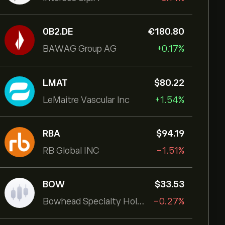
0B2.DE
‎€‎180.80
BAWAG Group AG
+0.17%
LMAT
‎$‎80.22
LeMaitre Vascular Inc
+1.54%
RBA
‎$‎94.19
RB Global INC
-1.51%
BOW
‎$‎33.53
Bowhead Specialty Holdings Inc
-0.27%