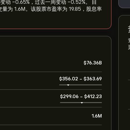
变动 ‎-0.65‎%，过去一周变动 ‎-0.52‎%。 目
成交量为 1.6M。该股票市盈率为 19.85，股息率
‎$‎76.36B
‎$‎356.02
-
‎$‎363.69
‎$‎299.06
-
‎$‎412.23
1.6M