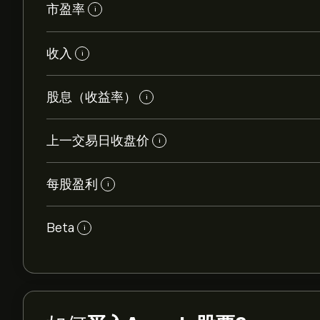
市盈率
i
收入
i
股息（收益率）
i
上一交易日收盘价
i
每股盈利
i
Beta
i