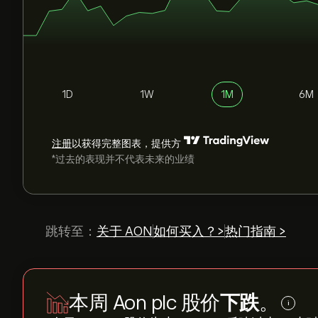
1D
1W
1M
6M
注册
以获得完整图表，提供方
*过去的表现并不代表未来的业绩
跳转至：
关于 AON
如何买入？>
热门指南 >
本周 Aon plc 股价
下跌
。
i