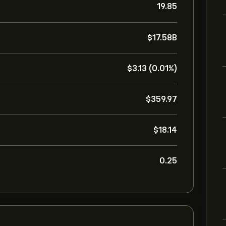
19.85
‎$‎17.58B
‎$‎3.13 (0.01%)
‎$‎359.97
‎$‎18.14
0.25