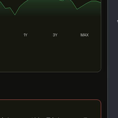
1Y
3Y
MAX