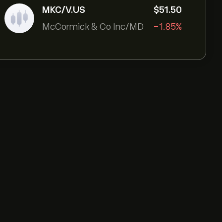
MKC/V.US
‎$‎51.50
McCormick & Co Inc/MD
-1.85%