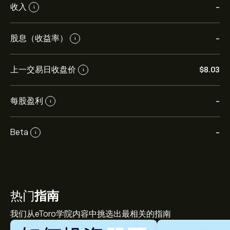
收入
-
i
股息（收益率）
-
i
上一交易日收盘价
‎$‎8.03
i
每股盈利
-
i
Beta
-
i
热门
指南
我们从eToro学院内容中挑选出最相关的指南