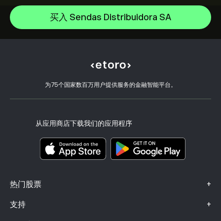
Microsoft
如何入金
买入 Sendas Distribuidora SA
CopyTrading 简介
Apple
如何出金
负责任交易
Meta Platforms Inc
选择 eToro 的理由
开设账户
什么是杠杆和保证金
Celestica Inc
eToro 评价
如何验证账户
Cookie 政策
买卖说明
职业机会
客户服务
隐私政策
税务报告
邀请好友
我们的办事处
客户端漏洞
为75个国家数百万用户提供服务的金融智能平台。
监管
eToro Academy
联盟计划
可访问性
风险披露
eToro Club
出版商名称
条款和条件
投资保险
从应用商店下载我们的应用程序
关键信息文档
Smart Portfolios
投诉信息（FCA 客户）
+
热门股票
+
支持