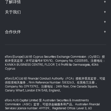
+
了解详情
+
关于我们
+
+
合作伙伴
eToro (Europe) Ltd 经 Cyprus Securities Exchange Commission（CySEC）授
权并受其监管，许可证编号# 109/10。Company No. C200585。注册地址：
KANIKA BUSINESS CENTRE, FLOOR 7, 4 Profiti Ilia Germasogeia, 4046
Cyprus
eToro (UK) Ltd 经 Financial Conduct Authority（FCA）授权并受其监管，可提
供投资相关服务，Firm Reference Number: 583263。在英格兰注册，
Company No. 07973792。注册地址：24th floor, One Canada Square,
Canary Wharf, London E14 5AB, England。
eToro AUS Capital Limited 受 Australian Securities & Investments
Commission（ASIC）监管，可提供金融服务和产品。Australian Financial
Services Licence number: 491139。Registered Office: Level 3, 60