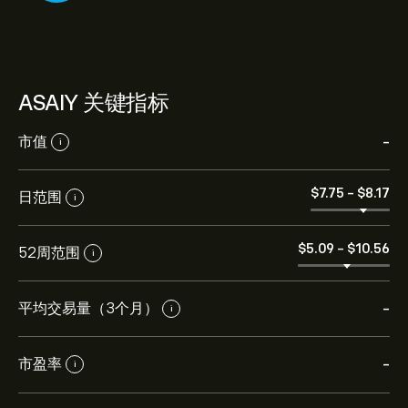
ASAIY 关键指标
市值
-
i
‎$‎7.75
-
‎$‎8.17
日范围
i
‎$‎5.09
-
‎$‎10.56
52周范围
i
平均交易量（3个月）
-
i
市盈率
-
i