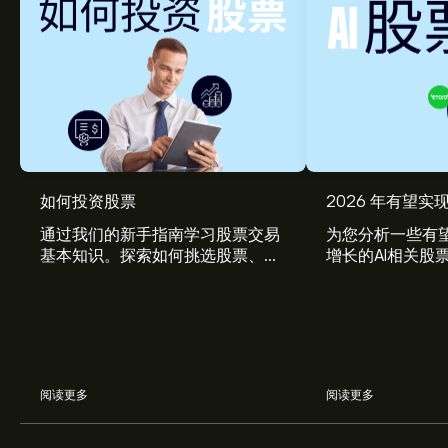
ASAIY 现价为‎$‎8.03。
如何投资股票
2026 年有望实现
通过我们的新手指南学习股票交易
为您分析一些有望
基本知识。探索如何挑选股票、管
增长的AI相关股
Sendas Distribuidora SA 的平均价格目标为‎$‎8.03。
注册
理风险、构建您的投资组合。
eToro 以取得详细的分析师预测及价格目标。
分析师根据市场趋势、财务报告和预期增长对Sendas
Distribuidora SA的预测。查看最新预测，了解未来价格走
势。
阅读更多
阅读更多
Sendas Distribuidora SA 市值为 (数据暂时不可用) 美元