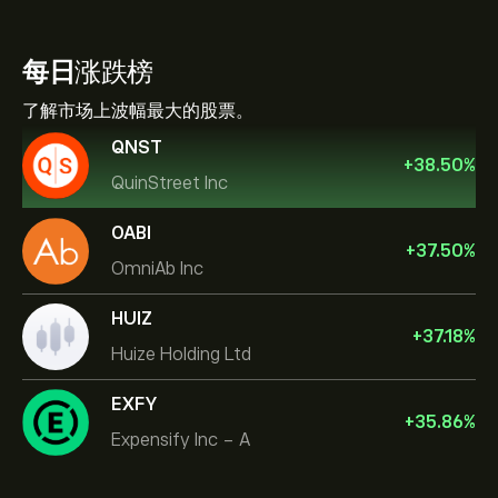
每日
涨跌榜
了解市场上波幅最大的股票。
QNST
+
38.50
%
QuinStreet Inc
OABI
+
37.50
%
OmniAb Inc
HUIZ
+
37.18
%
Huize Holding Ltd
EXFY
+
35.86
%
Expensify Inc - A
NVIDIA Corporation
Amazon.com Inc
帮助中心