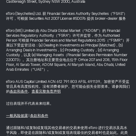
Castlereagh Street, Sydney NSW 2000, Australia
eToro (Seychelles) Ltd. 获 Financial Services Authority Seychelles（"FSAS"）
许可，可根据 Securities Act 2007 License #SD076 提供 broker-dealer 服务
eToro (ME) Limited 由 Abu Dhabi Global Market（“ADGM”）的 Financial
Services Regulatory Authority（"FSRA"）许可并监管，作为 Authorised
Person 可根据 Financial Services and Market Regulations 2015（“FSMR”）开
展以下受监管活动：(a) Dealing in Investments as Principal (Matched)，(b)
Arranging Deals in Investments，(c) Providing Custody，(d) Arranging
Custody，以及 (e) Managing Assets（Financial Services Permission Number
220073）。其注册地址和主要营业地点位于 Office 207 and 208, 15th Floor
Floor, Al Sarab Tower, ADGM Square, Al Maryah Island, Abu Dhabi, United
Arab Emirates（“UAE”）。
eToro AUS Capital Limited ACN 612 791 803 AFSL 491139。加密资产不受监
管且具有高度投机性。没有消费者保护。您可能会损失全部资本。请参阅我们
的
条款和条件
。
查看完整免责声明
过往表现并不代表未来结果。
一般风险披露
|
条款和条件
通过跟随和/或复制或复现其他交易者的交易来使用 eToro 进行交易涉及高水
平风险，即使是在跟随和/或复制或复现表现最佳的交易者时也是如此。此类