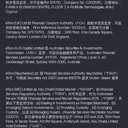
权并受其监管，许可证编号# 109/10。Company No. C200585。注册地址：
KANIKA BUSINESS CENTRE, FLOOR 7, 4 Profiti Ilia Germasogeia, 4046
Cyprus
eToro (UK) Ltd 经 Financial Conduct Authority（FCA）授权并受其监管，可提
供投资相关服务，Firm Reference Number: 583263。在英格兰注册，
Company No. 07973792。注册地址：24th floor, One Canada Square,
Canary Wharf, London E14 5AB, England。
eToro AUS Capital Limited 受 Australian Securities & Investments
Commission（ASIC）监管，可提供金融服务和产品。Australian Financial
Services Licence number: 491139。Registered Office: Level 3, 60
Castlereagh Street, Sydney NSW 2000, Australia
eToro (Seychelles) Ltd. 获 Financial Services Authority Seychelles（"FSAS"）
许可，可根据 Securities Act 2007 License #SD076 提供 broker-dealer 服务
eToro (ME) Limited 由 Abu Dhabi Global Market（“ADGM”）的 Financial
Services Regulatory Authority（"FSRA"）许可并监管，作为 Authorised
Person 可根据 Financial Services and Market Regulations 2015（“FSMR”）开
展以下受监管活动：(a) Dealing in Investments as Principal (Matched)，(b)
Arranging Deals in Investments，(c) Providing Custody，(d) Arranging
Custody，以及 (e) Managing Assets（Financial Services Permission Number
220073）。其注册地址和主要营业地点位于 Office 207 and 208, 15th Floor
Floor, Al Sarab Tower, ADGM Square, Al Maryah Island, Abu Dhabi, United
Arab Emirates（“UAE”）。