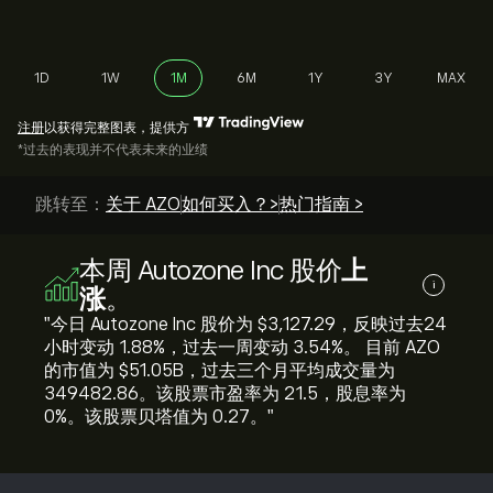
1D
1W
1M
6M
1Y
3Y
MAX
注册
以获得完整图表，提供方
*过去的表现并不代表未来的业绩
跳转至：
关于 AZO
如何买入？>
热门指南 >
本周 Autozone Inc 股价
上
i
涨
。
"今日 Autozone Inc 股价为 ‎$‎3,127.29，反映过去24
小时变动 ‎1.88‎%，过去一周变动 ‎3.54‎%。 目前 AZO
的市值为 ‎$‎51.05B，过去三个月平均成交量为
349482.86。该股票市盈率为 21.5，股息率为
0%。该股票贝塔值为 0.27。"