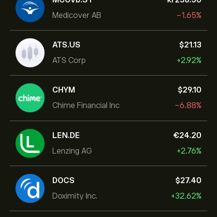
Medicover AB
-1.65%
ATS.US
‎$‎21.13
ATS Corp
+2.92%
CHYM
‎$‎29.10
Chime Financial Inc
-6.88%
LEN.DE
‎€‎24.20
Lenzing AG
+2.76%
DOCS
‎$‎27.40
Doximity Inc.
+32.62%