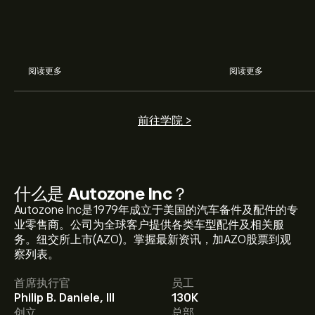
阅读更多
阅读更多
前往学院 >
什么是
Autozone Inc
？
Autozone Inc是1979年成立于美国的汽车备件及配件的专
业零售商。公司为全球客户提供各类车型配件及相关服
AZO 现价为‎$‎3,127.29。
务。纽交所上市(AZO)。掌握最新资讯，加AZO股票到观
察列表。
首席执行官
员工
Autozone Inc 的平均价格目标为‎$‎3,127.29。
注册
eToro
Philip B. Daniele, III
130K
以取得详细的分析师预测及价格目标。
创立
总部