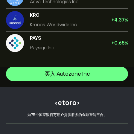
Aeva Technologies Inc
KRO
+
4.37
%
Kronos Worldwide Inc
PAYS
+
0.65
%
Paysign Inc
NVIDIA Corporation
Amazon.com Inc
帮助中心
Microsoft
如何入金
买入 Autozone Inc
CopyTrading 简介
Apple
如何出金
负责任交易
Meta Platforms Inc
选择 eToro 的理由
开设账户
什么是杠杆和保证金
Celestica Inc
eToro 评价
如何验证账户
Cookie 政策
买卖说明
职业机会
客户服务
隐私政策
税务报告
邀请好友
我们的办事处
客户端漏洞
为75个国家数百万用户提供服务的金融智能平台。
监管
eToro Academy
联盟计划
可访问性
风险披露
eToro Club
出版商名称
条款和条件