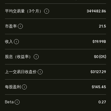
平均交易量（3个月）
349482.86
i
市盈率
21.5
i
收入
‎$‎19.99B
i
股息（收益率）
‎$‎0 (0%)
i
上一交易日收盘价
‎$‎3127.29
i
每股盈利
‎$‎145.45
i
Beta
0.27
i