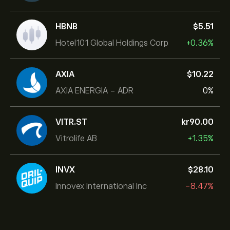
HBNB
‎$‎5.51
Hotel101 Global Holdings Corp
+0.36%
AXIA
‎$‎10.22
AXIA ENERGIA - ADR
0%
VITR.ST
‎kr‎90.00
Vitrolife AB
+1.35%
INVX
‎$‎28.10
Innovex International Inc
-8.47%