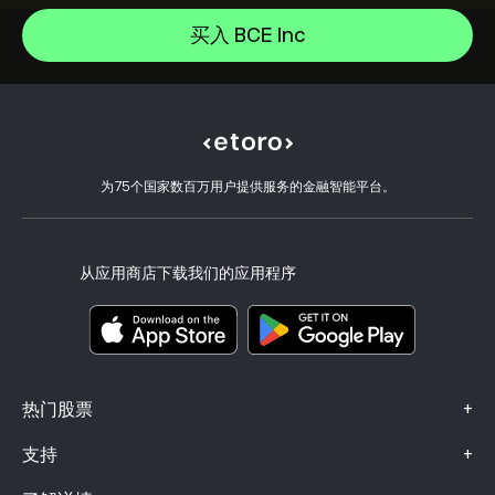
Alphabet
如何入金
买入 BCE Inc
CopyTrading 简介
Meta Platforms Inc
如何出金
负责任交易
Microsoft
选择 eToro 的理由
开设账户
什么是杠杆和保证金
Amazon.com Inc
eToro 评价
如何验证账户
Cookie 政策
买卖说明
职业机会
客户服务
隐私政策
税务报告
邀请好友
我们的办事处
客户端漏洞
为75个国家数百万用户提供服务的金融智能平台。
监管
eToro Academy
联盟计划
可访问性
风险披露
eToro Club
出版商名称
条款和条件
投资保险
从应用商店下载我们的应用程序
关键信息文档
Smart Portfolios
投诉信息（FCA 客户）
+
热门股票
+
支持