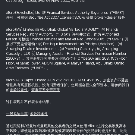
Castlereagh Street, Sydney NSW 2000, Australia
eToro (Seychelles) Ltd. 获 Financial Services Authority Seychelles（"FSAS"）
许可，可根据 Securities Act 2007 License #SD076 提供 broker-dealer 服务
eToro (ME) Limited 由 Abu Dhabi Global Market（“ADGM”）的 Financial
Services Regulatory Authority（"FSRA"）许可并监管，作为 Authorised
Person 可根据 Financial Services and Market Regulations 2015（“FSMR”）开
展以下受监管活动：(a) Dealing in Investments as Principal (Matched)，(b)
Arranging Deals in Investments，(c) Providing Custody，(d) Arranging
Custody，以及 (e) Managing Assets（Financial Services Permission Number
220073）。其注册地址和主要营业地点位于 Office 207 and 208, 15th Floor
Floor, Al Sarab Tower, ADGM Square, Al Maryah Island, Abu Dhabi, United
Arab Emirates（“UAE”）。
eToro AUS Capital Limited ACN 612 791 803 AFSL 491139。加密资产不受监
管且具有高度投机性。没有消费者保护。您可能会损失全部资本。请参阅我们
的
条款和条件
。
查看完整免责声明
过往表现并不代表未来结果。
一般风险披露
|
条款和条件
通过跟随和/或复制或复现其他交易者的交易来使用 eToro 进行交易涉及高水
平风险，即使是在跟随和/或复制或复现表现最佳的交易者时也是如此。此类