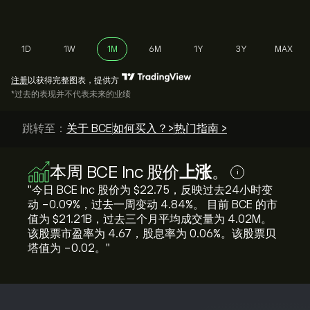
1D
1W
1M
6M
1Y
3Y
MAX
注册
以获得完整图表，提供方
*过去的表现并不代表未来的业绩
跳转至：
关于 BCE
如何买入？>
热门指南 >
本周 BCE Inc 股价
上涨
。
i
"今日 BCE Inc 股价为 ‎$‎22.75，反映过去24小时变
动 ‎-0.09‎%，过去一周变动 ‎4.84‎%。 目前 BCE 的市
值为 ‎$‎21.21B，过去三个月平均成交量为 4.02M。
该股票市盈率为 4.67，股息率为 0.06%。该股票贝
塔值为 -0.02。"