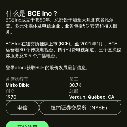
什么是
BCE Inc
？
BCE Inc成立于1880年。总部设于加拿大魁北克省凡尔
登。多元化媒体及电信企业，业务包括5G 安装和相关服
务。
BCE Inc在纽交所挂牌上市 (BCE)。至 2021 年1月， BCE
运营着30 个传统电视台、四个付费电视频道、三个直流媒
BCE 现价为‎$‎22.75。
体服务及109 个广播电台。
登录eToro获取BCE 的股价发展最新信息。
BCE Inc 的平均价格目标为‎$‎22.75。
注册
eToro 以取得详
首席执行官
员工
细的分析师预测及价格目标。
Mirko Bibic
38.7K
创立
总部
分析师根据市场趋势、财务报告和预期增长对BCE Inc的预
1970
Verdun, Québec, CA
测。查看最新预测，了解未来价格走势。
电信
纽约证券交易所（NYSE）
BCE Inc 市值为 ‎$‎21.21B 美元