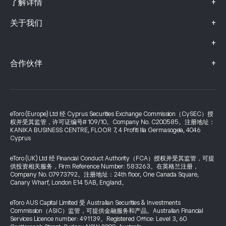
+
了解详情
+
关于我们
+
+
合作伙伴
eToro (Europe) Ltd 经 Cyprus Securities Exchange Commission（CySEC）授
权并受其监管，许可证编号# 109/10。Company No. C200585。注册地址：
KANIKA BUSINESS CENTRE, FLOOR 7, 4 Profiti Ilia Germasogeia, 4046
Cyprus
eToro (UK) Ltd 经 Financial Conduct Authority（FCA）授权并受其监管，可提
供投资相关服务，Firm Reference Number: 583263。在英格兰注册，
Company No. 07973792。注册地址：24th floor, One Canada Square,
Canary Wharf, London E14 5AB, England。
eToro AUS Capital Limited 受 Australian Securities & Investments
Commission（ASIC）监管，可提供金融服务和产品。Australian Financial
Services Licence number: 491139。Registered Office: Level 3, 60