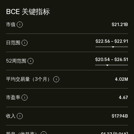
BCE 关键指标
市值
‎$‎21.21B
i
‎$‎22.56
-
‎$‎22.91
日范围
i
‎$‎20.54
-
‎$‎26.51
52周范围
i
平均交易量（3个月）
4.02M
i
市盈率
4.67
i
收入
‎$‎17.94B
i