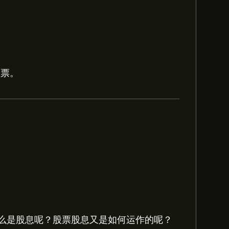
股票。
‎11.95。
注册
eToro 以取得详细的分析师预
ecerias unidas-ADR的预测。查看最新
么是股息呢？股票股息又是如何运作的呢？