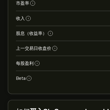
市盈率
i
收入
i
股息（收益率）
i
上一交易日收盘价
i
每股盈利
i
Beta
i