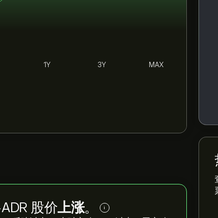
1Y
3Y
MAX
as-ADR 股价
上涨
。
i