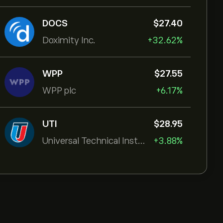
DOCS
‎$‎27.40
Doximity Inc.
+32.62%
WPP
‎$‎27.55
WPP plc
+6.17%
UTI
‎$‎28.95
Universal Technical Institut
+3.88%