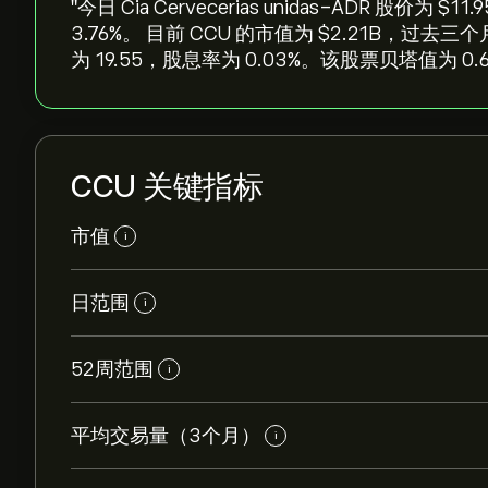
"今日 Cia Cervecerias unidas-ADR 股价为
‎3.76‎%。 目前 CCU 的市值为 ‎$‎2.21B，
为 19.55，股息率为 0.03%。该股票贝塔值为 0.6
CCU 关键指标
市值
i
日范围
i
52周范围
i
平均交易量（3个月）
i