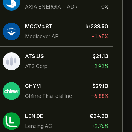
AXIA ENERGIA - ADR
0%
MCOVb.ST
‎kr‎238.50
Medicover AB
-1.65%
ATS.US
‎$‎21.13
ATS Corp
+2.92%
CHYM
‎$‎29.10
Chime Financial Inc
-6.88%
LEN.DE
‎€‎24.20
Lenzing AG
+2.76%