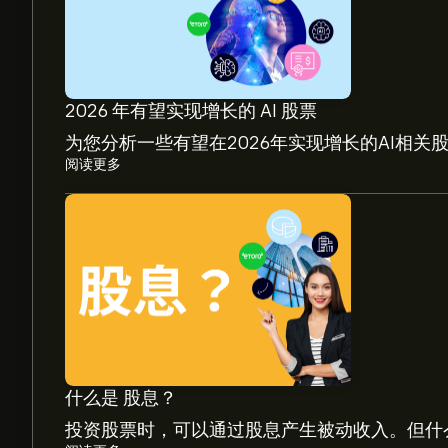
2026 年有望实现增长的 AI 股票
为您分析一些有望在2026年实现增长的AI相关
阅读更多
CCU 现价为‎$‎11.95。
Cia Cervecerias unidas-ADR 的平均价格目标为‎$
测及价格目标。
分析师根据市场趋势、财务报告和预期增长对Cia Cerv
什么是 股息？
预测，了解未来价格走势。
投资股票时，可以通过股息产生被动收入。但什