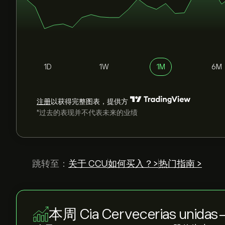
1D
1W
1M
6M
注册
以获得完整图表，提供方
*过去的表现并不代表未来的业绩
跳转至：
关于 CCU
如何买入？>
热门指南 >
本周 Cia Cervecerias unid