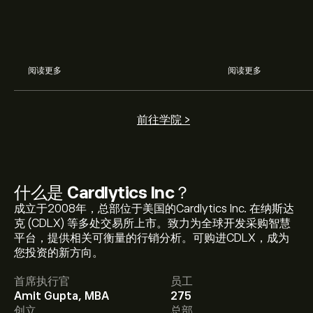
阅读更多
阅读更多
前往学院 >
什么是
Cardlytics Inc
？
成立于2008年，总部位于美国的Cardlytics Inc. 在纳斯达
CDLX 现价为‎$‎4.09。
克 (CDLX) 等多处交易所上市。致力为全球开发采购智慧
平台，提供相关可衡量的行销分析。可购进CDLX，成为
您投资的新方向。
Cardlytics Inc 的平均价格目标为‎$‎4.09。
注册
eToro 以取
首席执行官
员工
得详细的分析师预测及价格目标。
Amit Gupta, MBA
275
创立
总部