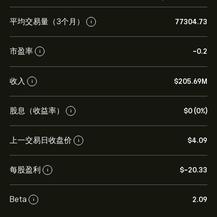
平均交易量（3个月）
77304.73
i
市盈率
-0.2
i
收入
‎$‎205.69M
i
股息（收益率）
‎$‎0 (0%)
i
上一交易日收盘价
‎$‎4.09
i
每股盈利
‎$‎-20.33
i
Beta
2.09
i