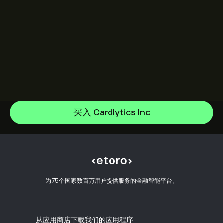
Sandisk Corp/DE
Apple
帮助中心
Alphabet
如何入金
买入 Cardlytics Inc
CopyTrading 简介
Meta Platforms Inc
如何出金
负责任交易
Microsoft
选择 eToro 的理由
开设账户
什么是杠杆和保证金
Amazon.com Inc
eToro 评价
如何验证账户
Cookie 政策
买卖说明
职业机会
客户服务
隐私政策
税务报告
邀请好友
我们的办事处
客户端漏洞
为75个国家数百万用户提供服务的金融智能平台。
监管
eToro Academy
联盟计划
可访问性
风险披露
eToro Club
出版商名称
条款和条件
投资保险
从应用商店下载我们的应用程序