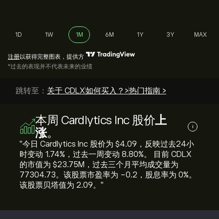
1D
1W
1M
6M
1Y
3Y
MAX
注册
以获得完整图表，提供方
*过去的表现并不代表未来的业绩
跳转至：
关于 CDLX
如何买入？>
热门指南 >
本周 Cardlytics Inc 股价
上
i
涨
。
"今日 Cardlytics Inc 股价为 ‎$‎4.09，反映过去24小
时变动 ‎1.74‎%，过去一周变动 ‎8.80‎%。 目前 CDLX
的市值为 ‎$‎23.75M，过去三个月平均成交量为
77304.73。该股票市盈率为 -0.2，股息率为 0%。
该股票贝塔值为 2.09。"