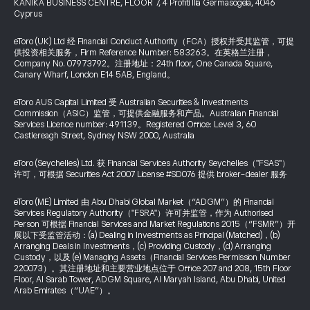
KANIKA BUSINESS CENTRE, FLOOR 7, 4 Profiti Ilia Germasogeia, 4046
Cyprus
eToro (UK) Ltd 经 Financial Conduct Authority（FCA）授权并受其监管，可提
供投资相关服务，Firm Reference Number: 583263。在英格兰注册，
Company No. 07973792。注册地址：24th floor, One Canada Square,
Canary Wharf, London E14 5AB, England。
eToro AUS Capital Limited 受 Australian Securities & Investments
Commission（ASIC）监管，可提供金融服务和产品。Australian Financial
Services Licence number: 491139。Registered Office: Level 3, 60
Castlereagh Street, Sydney NSW 2000, Australia
eToro (Seychelles) Ltd. 获 Financial Services Authority Seychelles（"FSAS"）
许可，可根据 Securities Act 2007 License #SD076 提供 broker-dealer 服务
eToro (ME) Limited 由 Abu Dhabi Global Market（“ADGM”）的 Financial
Services Regulatory Authority（"FSRA"）许可并监管，作为 Authorised
Person 可根据 Financial Services and Market Regulations 2015（“FSMR”）开
展以下受监管活动：(a) Dealing in Investments as Principal (Matched)，(b)
Arranging Deals in Investments，(c) Providing Custody，(d) Arranging
Custody，以及 (e) Managing Assets（Financial Services Permission Number
220073）。其注册地址和主要营业地点位于 Office 207 and 208, 15th Floor
Floor, Al Sarab Tower, ADGM Square, Al Maryah Island, Abu Dhabi, United
Arab Emirates（“UAE”）。