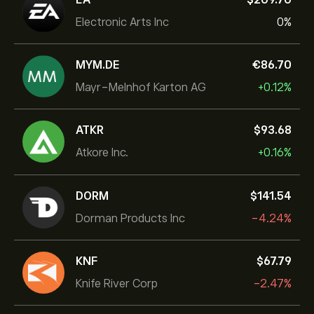
Electronic Arts Inc
0%
MYM.DE
‎€‎86.70
Mayr-Melnhof Karton AG
+0.12%
ATKR
‎$‎93.68
Atkore Inc.
+0.16%
DORM
‎$‎141.54
Dorman Products Inc
-4.24%
KNF
‎$‎67.79
Knife River Corp
-2.47%