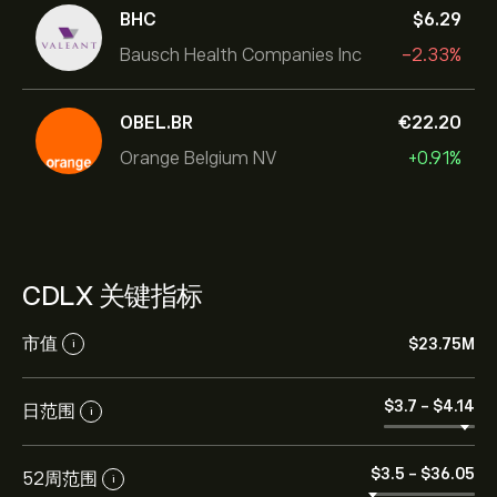
BHC
‎$‎6.29
Bausch Health Companies Inc
-2.33%
OBEL.BR
‎€‎22.20
Orange Belgium NV
+0.91%
CDLX 关键指标
市值
‎$‎23.75M
i
‎$‎3.7
-
‎$‎4.14
日范围
i
‎$‎3.5
-
‎$‎36.05
52周范围
i