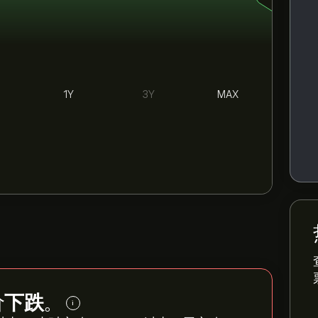
1Y
3Y
MAX
价
下跌
。
i