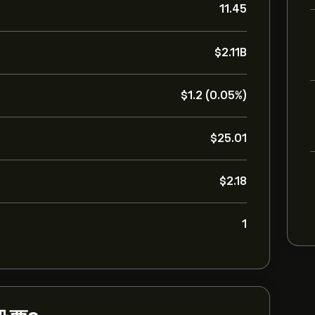
11.45
‎$‎2.11B
‎$‎1.2 (0.05%)
‎$‎25.01
‎$‎2.18
1