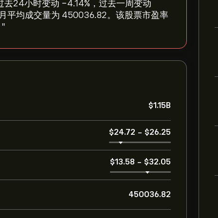
1，反映过去24小时变动 ‎-4.14‎%，过去一周变动
，过去三个月平均成交量为 450036.82。该股票市盈率
"
‎$‎1.15B
‎$‎24.72
-
‎$‎26.25
‎$‎13.58
-
‎$‎32.05
450036.82