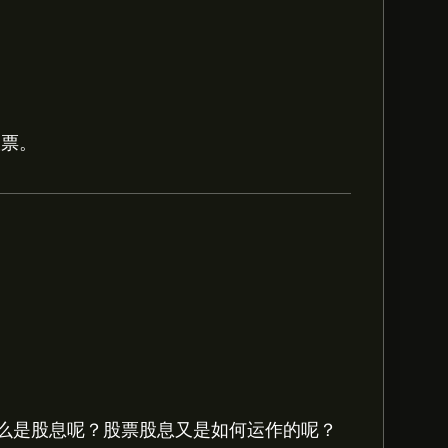
股票。
注册
eToro 以取得详细的分析师预测及价格
 Corporation的预测。查看最新预测，了
么是股息呢？股票股息又是如何运作的呢？