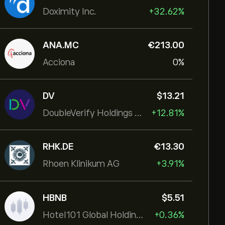
Doximity Inc.
+32.62%
ANA.MC
‎€‎213.00
Acciona
0%
DV
‎$‎13.21
DoubleVerify Holdings Inc
+12.81%
RHK.DE
‎€‎13.30
Rhoen Klinikum AG
+3.91%
HBNB
‎$‎5.51
Hotel101 Global Holdings Corp
+0.36%