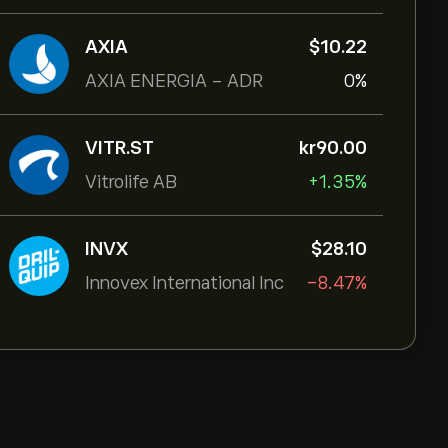
AXIA
‎$‎10.22
AXIA ENERGIA - ADR
0%
VITR.ST
‎kr‎90.00
Vitrolife AB
+1.35%
INVX
‎$‎28.10
Innovex International Inc
-8.47%