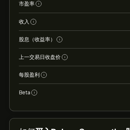
市盈率
i
收入
i
股息（收益率）
i
上一交易日收盘价
i
每股盈利
i
Beta
i