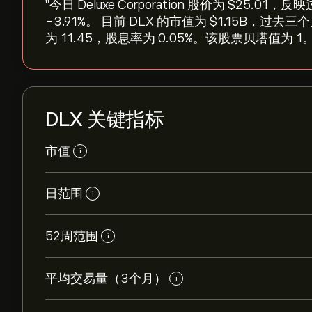
"今日 Deluxe Corporation 股价为 ‎$‎25.0
‎-3.91‎%。 目前 DLX 的市值为 ‎$‎1.15B
为 11.45，股息率为 0.05%。该股票贝塔值为 1。
DLX 关键指标
市值
i
日范围
i
52周范围
i
平均交易量（3个月）
i