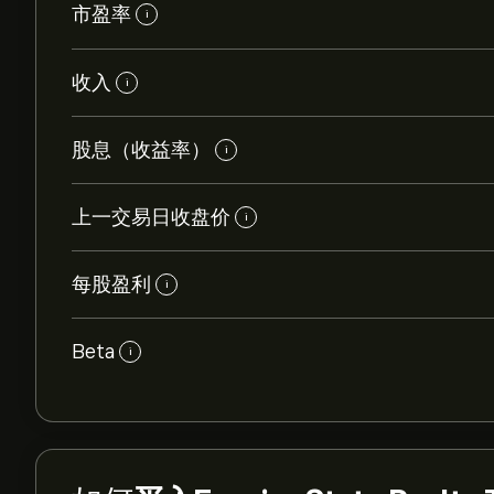
市盈率
i
收入
i
股息（收益率）
i
上一交易日收盘价
i
每股盈利
i
Beta
i