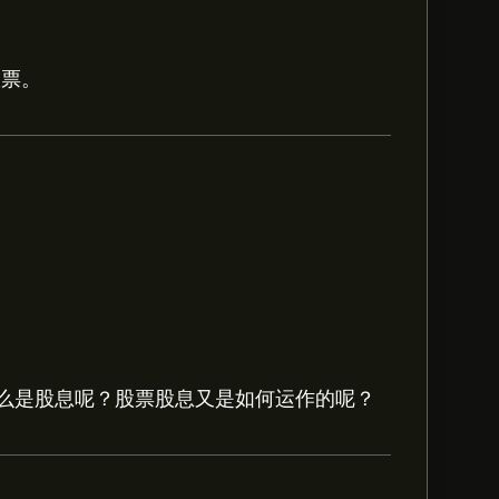
股票。
‎$‎4.88。
注册
eToro 以取得详细的分析师预
ate Realty Trust Inc的预测。查看最
么是股息呢？股票股息又是如何运作的呢？
7M 美元