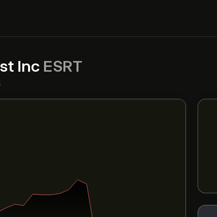
st Inc
ESRT
元