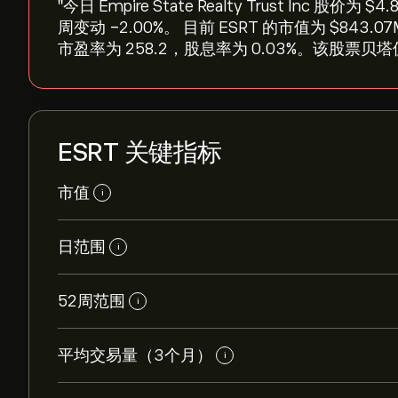
"今日 Empire State Realty Trust Inc 股价
周变动 ‎-2.00‎%。 目前 ESRT 的市值为 ‎$‎
市盈率为 258.2，股息率为 0.03%。该股票贝塔值
ESRT 关键指标
市值
i
日范围
i
52周范围
i
平均交易量（3个月）
i