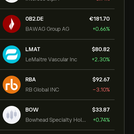
0B2.DE
‎€‎181.70
BAWAG Group AG
+0.66%
LMAT
‎$‎80.82
LeMaitre Vascular Inc
+2.30%
RBA
‎$‎92.67
RB Global INC
-3.10%
BOW
‎$‎33.87
Bowhead Specialty Holdings Inc
+0.74%