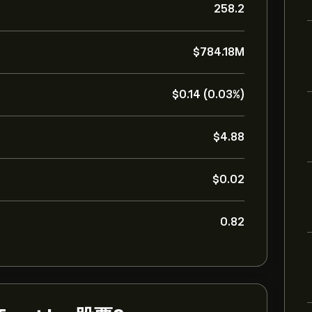
258.2
‎$‎784.18M
‎$‎0.14 (0.03%)
‎$‎4.88
‎$‎0.02
0.82