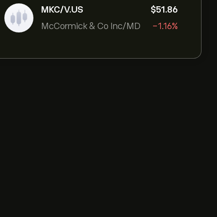
MKC/V.US
‎$‎51.86
McCormick & Co Inc/MD
-1.16%