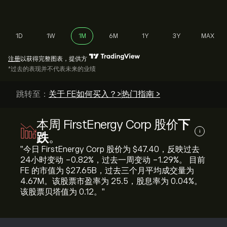
1D
1W
1M
6M
1Y
3Y
MAX
注册
以获得完整图表，提供方
*过去的表现并不代表未来的业绩
跳转至：
关于 FE
如何买入？>
热门指南 >
本周 FirstEnergy Corp 股价
下
i
跌
。
"今日 FirstEnergy Corp 股价为 ‎$‎47.40，反映过去
24小时变动 ‎-0.82‎%，过去一周变动 ‎-1.29‎%。 目前
FE 的市值为 ‎$‎27.65B，过去三个月平均成交量为
4.67M。该股票市盈率为 25.5，股息率为 0.04%。
该股票贝塔值为 0.12。"