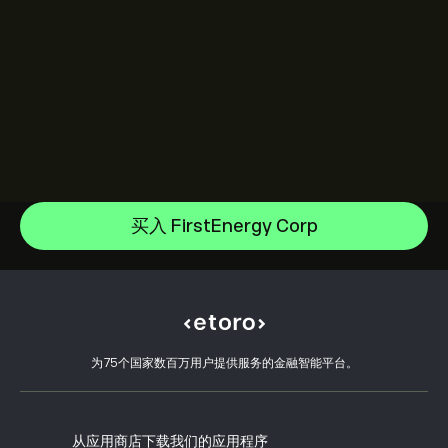
Sandisk Corp/DE
Apple
帮助中心
Alphabet
如何入金
买入 FirstEnergy Corp
CopyTrading 简介
Meta Platforms Inc
如何出金
负责任交易
Microsoft
选择 eToro 的理由
开设账户
什么是杠杆和保证金
Amazon.com Inc
eToro 评价
如何验证账户
Cookie 政策
买卖说明
职业机会
客户服务
隐私政策
税务报告
邀请好友
我们的办事处
客户端漏洞
为75个国家数百万用户提供服务的金融智能平台。
监管
eToro Academy
联盟计划
可访问性
风险披露
eToro Club
出版商名称
条款和条件
投资保险
从应用商店下载我们的应用程序