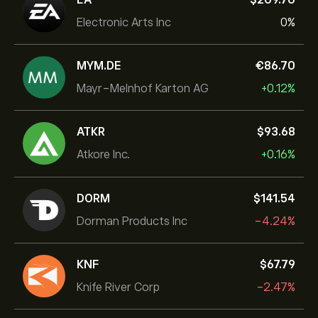
Electronic Arts Inc
0%
MYM.DE
‎€‎86.70
Mayr-Melnhof Karton AG
+0.12%
ATKR
‎$‎93.68
Atkore Inc.
+0.16%
DORM
‎$‎141.54
Dorman Products Inc
-4.24%
KNF
‎$‎67.79
Knife River Corp
-2.47%