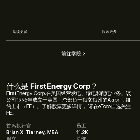
阅读更多
阅读更多
前往学院 >
什么是
FirstEnergy Corp
？
FirstEnergy Corp.在美国经营发电、输电和配电业务。该
FE 现价为‎$‎47.40。
公司1996年成立于美国，总部位于俄亥俄州的Akron，纽
约上市（FE）。了解股票更多详情， 请在eToro自选关注
FE。
FirstEnergy Corp 的平均价格目标为‎$‎47.40。
注册
eToro
首席执行官
员工
以取得详细的分析师预测及价格目标。
Brian X. Tierney, MBA
11.2K
创立
总部