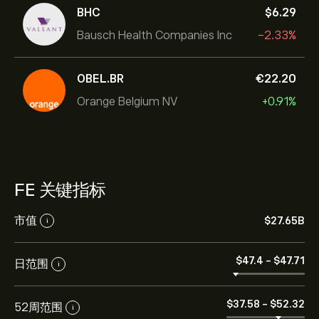
BHC
‎$‎6.29
Bausch Health Companies Inc
-2.33%
OBEL.BR
‎€‎22.20
Orange Belgium NV
+0.91%
FE 关键指标
市值
‎$‎27.65B
i
‎$‎47.4
-
‎$‎47.71
日范围
i
‎$‎37.58
-
‎$‎52.32
52周范围
i