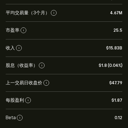
平均交易量（3个月）
4.67M
i
市盈率
25.5
i
收入
‎$‎15.83B
i
股息（收益率）
‎$‎1.8 (0.04%)
i
上一交易日收盘价
‎$‎47.79
i
每股盈利
‎$‎1.87
i
Beta
0.12
i