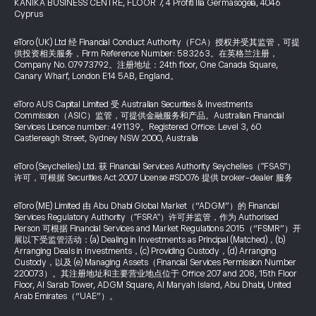
KANIKA BUSINESS CENTRE, FLOOR 7, 4 Profiti Ilia Germasogeia, 4046
Cyprus
eToro (UK) Ltd 经 Financial Conduct Authority（FCA）授权并受其监管，可提
供投资相关服务，Firm Reference Number: 583263。在英格兰注册，
Company No. 07973792。注册地址：24th floor, One Canada Square,
Canary Wharf, London E14 5AB, England。
eToro AUS Capital Limited 受 Australian Securities & Investments
Commission（ASIC）监管，可提供金融服务和产品。Australian Financial
Services Licence number: 491139。Registered Office: Level 3, 60
Castlereagh Street, Sydney NSW 2000, Australia
eToro (Seychelles) Ltd. 获 Financial Services Authority Seychelles（"FSAS"）
许可，可根据 Securities Act 2007 License #SD076 提供 broker-dealer 服务
eToro (ME) Limited 由 Abu Dhabi Global Market（“ADGM”）的 Financial
Services Regulatory Authority（"FSRA"）许可并监管，作为 Authorised
Person 可根据 Financial Services and Market Regulations 2015（“FSMR”）开
展以下受监管活动：(a) Dealing in Investments as Principal (Matched)，(b)
Arranging Deals in Investments，(c) Providing Custody，(d) Arranging
Custody，以及 (e) Managing Assets（Financial Services Permission Number
220073）。其注册地址和主要营业地点位于 Office 207 and 208, 15th Floor
Floor, Al Sarab Tower, ADGM Square, Al Maryah Island, Abu Dhabi, United
Arab Emirates（“UAE”）。