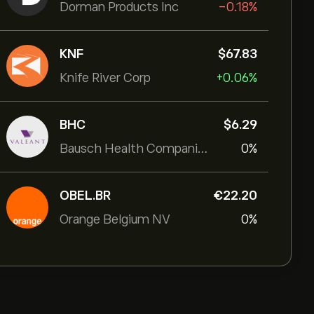
Dorman Products Inc
-0.18%
KNF
‎$‎67.83
Knife River Corp
+0.06%
BHC
‎$‎6.29
Bausch Health Companies Inc
0%
OBEL.BR
‎€‎22.20
Orange Belgium NV
0%