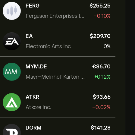
FERG
‎$‎255.25
Ferguson Enterprises Inc
-0.10%
EA
‎$‎209.70
Electronic Arts Inc
0%
MYM.DE
‎€‎86.70
Mayr-Melnhof Karton AG
+0.12%
ATKR
‎$‎93.66
Atkore Inc.
-0.02%
DORM
‎$‎141.28