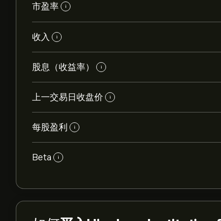
市盈率
i
收入
i
股息（收益率）
i
上一交易日收盘价
i
每股盈利
i
Beta
i