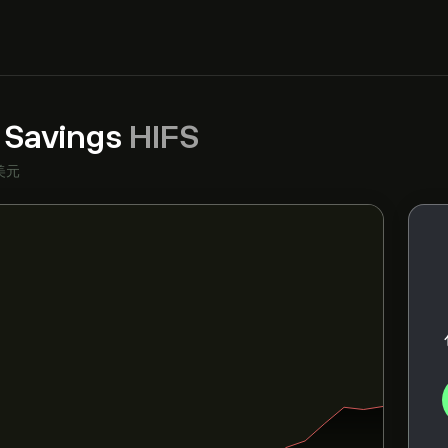
r Savings
HIFS
美元