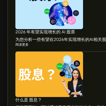
2026 年有望实现增长的 AI 股票
为您分析一些有望在2026年实现增长的AI相关
阅读更多
HIFS 现价为‎$‎302.93。
Hingham Institution for Savings 的平均价格目
师预测及价格目标。
分析师根据市场趋势、财务报告和预期增长对Hingham In
什么是 股息？
最新预测，了解未来价格走势。