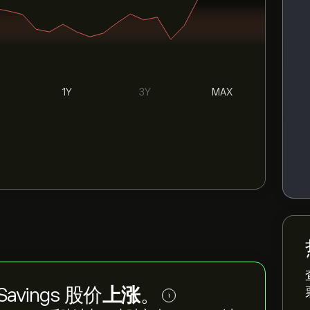
1Y
3Y
MAX
 Savings 股价
上涨
。
i