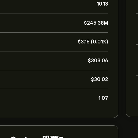
10.13
‎$‎245.38M
‎$‎3.15 (0.01%)
‎$‎303.06
‎$‎30.02
1.07