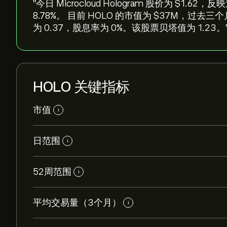
"今日 Microcloud Hologram 股价为 ‎$‎1.6
‎8.78‎%。 目前 HOLO 的市值为 ‎$‎37M，过
为 0.37，股息率为 0%。该股票贝塔值为 1.23。
HOLO 关键指标
市值
i
日范围
i
52周范围
i
平均交易量（3个月）
i