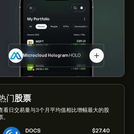
Microcloud Hologram
HOLO
热门
股票
查看日交易量与3个月平均值相比增幅最大的股
票。
DOCS
‎$‎27.40