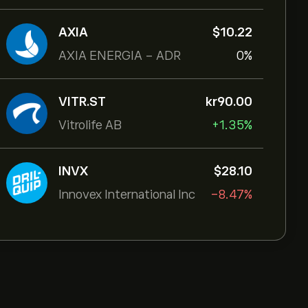
AXIA
‎$‎10.22
AXIA ENERGIA - ADR
0%
VITR.ST
‎kr‎90.00
Vitrolife AB
+1.35%
INVX
‎$‎28.10
Innovex International Inc
-8.47%