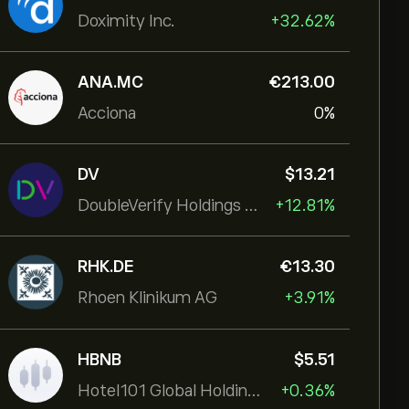
Doximity Inc.
+32.62%
ANA.MC
‎€‎213.00
Acciona
0%
DV
‎$‎13.21
DoubleVerify Holdings Inc
+12.81%
RHK.DE
‎€‎13.30
Rhoen Klinikum AG
+3.91%
HBNB
‎$‎5.51
Hotel101 Global Holdings Corp
+0.36%