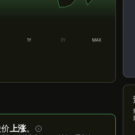
1Y
3Y
MAX
 股价
上涨
。
i