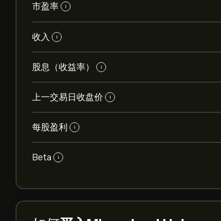
市盈率
i
收入
i
股息（收益率）
i
上一交易日收盘价
i
每股盈利
i
Beta
i