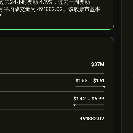
2，反映过去24小时变动 ‎4.19‎%，过去一周变动
去三个月平均成交量为 491882.02。该股票市盈率
"
‎$‎37M
‎$‎1.53
-
‎$‎1.61
‎$‎1.42
-
‎$‎6.99
491882.02