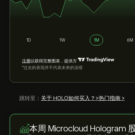
1D
1W
1M
6M
注册
以获得完整图表，提供方
*过去的表现并不代表未来的业绩
跳转至：
关于 HOLO
如何买入？>
热门指南 >
本周 Microcloud Hologram