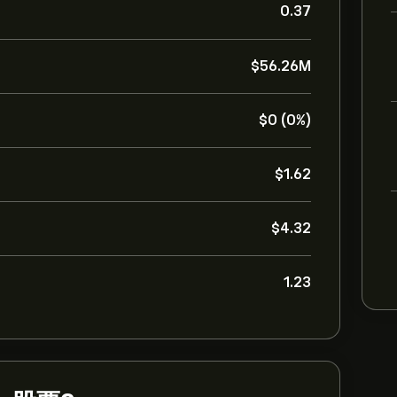
0.37
‎$‎56.26M
‎$‎0 (0%)
‎$‎1.62
‎$‎4.32
1.23