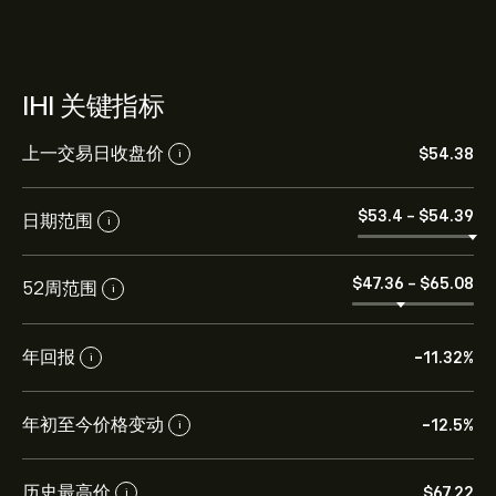
IHI 关键指标
上一交易日收盘价
‎$‎54.38
i
‎$‎53.4
-
‎$‎54.39
日期范围
i
‎$‎47.36
-
‎$‎65.08
52周范围
i
年回报
-11.32%
i
年初至今价格变动
-12.5%
i
历史最高价
‎$‎67.22
i