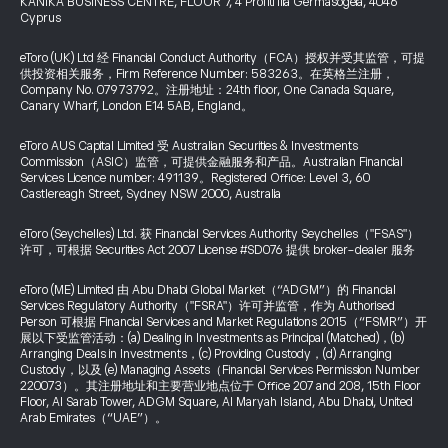
KANIKA BUSINESS CENTRE, FLOOR 7, 4 Profiti Ilia Germasogeia, 4046
Cyprus
eToro (UK) Ltd 经 Financial Conduct Authority（FCA）授权并受其监管，可提
供投资相关服务，Firm Reference Number: 583263。在英格兰注册，
Company No. 07973792。注册地址：24th floor, One Canada Square,
Canary Wharf, London E14 5AB, England。
eToro AUS Capital Limited 受 Australian Securities & Investments
Commission（ASIC）监管，可提供金融服务和产品。Australian Financial
Services Licence number: 491139。Registered Office: Level 3, 60
Castlereagh Street, Sydney NSW 2000, Australia
eToro (Seychelles) Ltd. 获 Financial Services Authority Seychelles（"FSAS"）
许可，可根据 Securities Act 2007 License #SD076 提供 broker-dealer 服务
eToro (ME) Limited 由 Abu Dhabi Global Market（“ADGM”）的 Financial
Services Regulatory Authority（"FSRA"）许可并监管，作为 Authorised
Person 可根据 Financial Services and Market Regulations 2015（“FSMR”）开
展以下受监管活动：(a) Dealing in Investments as Principal (Matched)，(b)
Arranging Deals in Investments，(c) Providing Custody，(d) Arranging
Custody，以及 (e) Managing Assets（Financial Services Permission Number
220073）。其注册地址和主要营业地点位于 Office 207 and 208, 15th Floor
Floor, Al Sarab Tower, ADGM Square, Al Maryah Island, Abu Dhabi, United
Arab Emirates（“UAE”）。