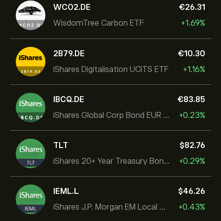
WCO2.DE
‎€‎26.31
WisdomTree Carbon ETF
+1.69%
2B79.DE
‎€‎10.30
iShares Digitalisation UCITS ETF
+1.16%
IBCQ.DE
‎€‎83.85
iShares Global Corp Bond EUR Hedged UCITS ETF Dist
+0.23%
TLT
‎$‎82.76
iShares 20+ Year Treasury Bond ETF
+0.29%
IEML.L
‎$‎46.26
iShares J.P. Morgan EM Local Govt Bond UCITS ETF
+0.43%