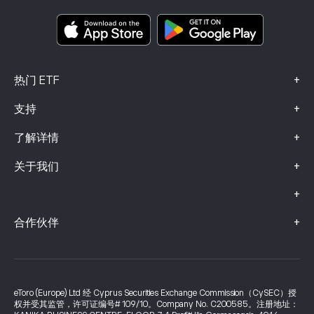
关键信息文档
Smart Portfolios
投诉信息（FCA 客户）
+
热门 ETF
+
支持
+
了解详情
+
关于我们
+
+
合作伙伴
eToro (Europe) Ltd 经 Cyprus Securities Exchange Commission（CySEC）授
权并受其监管，许可证编号# 109/10。Company No. C200585。注册地址：