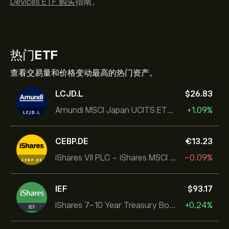
Devices ETF 购买
指南。
热门
ETF
查看交易量和价格变动最高的热门资产。
LCJD.L
‎$‎26.83
Amundi MSCI Japan UCITS ETF Acc
+1.09%
CEBP.DE
‎€‎13.23
iShares VII PLC - iShares MSCI EMU USD Hedged UCITS ETF
-0.09%
IEF
‎$‎93.17
iShares 7-10 Year Treasury Bond ETF
+0.24%