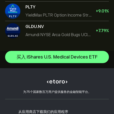
PLTY
+
9.01
%
YieldMax PLTR Option Income Strategy ETF
GLDU.NV
+
7.79
%
Amundi NYSE Arca Gold Bugs UCITS ETF Dist
SPDR Gold
iShares $ Treasury Bond 0-1yr UCITS ETF
帮助中心
iShares Silver Trust
如何入金
买入 iShares U.S. Medical Devices ETF
CopyTrading 简介
iShares Core MSCI World UCITS ETF
如何出金
负责任交易
iShares Core S&P 500 UCITS ETF
选择 eToro 的理由
开设账户
什么是杠杆和保证金
iShares Physical Gold ETC
eToro 评价
如何验证账户
Cookie 政策
买卖说明
职业机会
客户服务
隐私政策
税务报告
邀请好友
我们的办事处
客户端漏洞
为75个国家数百万用户提供服务的金融智能平台。
监管
eToro Academy
联盟计划
可访问性
风险披露
eToro Club
出版商名称
条款和条件
投资保险
从应用商店下载我们的应用程序