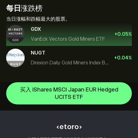
每日
涨跌榜
当日涨幅和跌幅最大的股票。
GDX
+
0.05
%
VanEck Vectors Gold Miners ETF
NUGT
+
0.04
%
Direxion Daily Gold Miners Index Bull 2X ETF
SPDR Gold
iShares Core S&P 500 UCITS ETF
帮助中心
买入 iShares MSCI Japan EUR Hedged
Schwab US Dividend Equity ETF
如何入金
UCITS ETF
CopyTrading 简介
iShares Physical Gold ETC
如何出金
负责任交易
State Street Health Care Select Sector SPDR ETF
选择 eToro 的理由
开设账户
什么是杠杆和保证金
iShares Core S&P 500 UCITS ETF
eToro 评价
如何验证账户
Cookie 政策
买卖说明
职业机会
客户服务
隐私政策
税务报告
邀请好友
我们的办事处