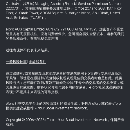
Custody，以及 (e) Managing Assets（Financial Services Permission Number
220073）。其注册地址和主要营业地点位于 Office 207 and 208, 15th Floor
Floor, Al Sarab Tower, ADGM Square, Al Maryah Island, Abu Dhabi, United
Arab Emirates（“UAE”）。
eToro AUS Capital Limited ACN 612 791 803 AFSL 491139。加密资产不受监
管且具有高度投机性。没有消费者保护。您可能会损失全部资本。请参阅我们
的
条款和条件
。
查看完整免责声明
过往表现并不代表未来结果。
一般风险披露
|
条款和条件
通过跟随和/或复制或复现其他交易者的交易来使用 eToro 进行交易涉及高水
平风险，即使是在跟随和/或复制或复现表现最佳的交易者时也是如此。此类
风险包括：您可能在跟随/复制可能缺乏经验/不专业的交易者的交易决策，或
其最终目的或意图、财务状况可能与您不同的交易者。eToro 社区成员的过往
表现并不是其未来表现的可靠指标。
eToro 社交交易平台上的内容由其社区成员生成，不包含 eToro 或代表 eToro
提供的建议或推荐 - Your Social Investment Network。
Copyright © 2006-2026 eToro - Your Social Investment Network，保留所有
权利。