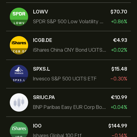
LOWV
‎$‎70.70
SPDR S&P 500 Low Volatility UCITS ETF
+0.86%
ICGB.DE
‎€‎4.93
iShares China CNY Bond UCITS ETF
+0.02%
SPXS.L
‎$‎15.48
Invesco S&P 500 UCITS ETF
-0.30%
SRIUC.PA
‎€‎10.99
BNP Paribas Easy EUR Corp Bond SRI Fossil Free Ult
+0.04%
IOO
‎$‎144.99
Ishares Global 100 Etf
-0.14%