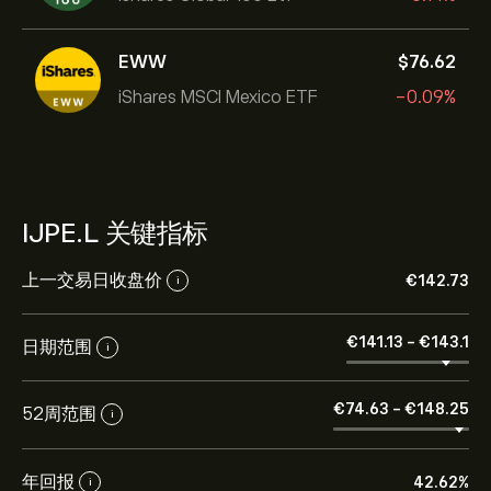
EWW
‎$‎76.62
iShares MSCI Mexico ETF
-0.09%
IJPE.L 关键指标
上一交易日收盘价
‎€‎142.73
i
‎€‎141.13
-
‎€‎143.1
日期范围
i
‎€‎74.63
-
‎€‎148.25
52周范围
i
年回报
42.62%
i