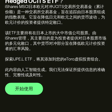
Hedged UCITS ETF
？
iShares MSCI日本欧元对冲UCITS交易所交易基金（累计
份额）是一种交易所交易基金，旨在追踪由日本股票组成
的指数表现。它旨在降低日元和欧元之间的货币波动，为
欧元计价的投资者提供特定敞口。
IJPE.L 当前价格为 ‎€‎142.730 美元
该ETF主要持有在日本上市的大中市值公司股票。由
iShares管理，其主要目的是为投资者提供对日本股票市场
的多元化敞口，其中货币对冲部分旨在降低欧元计价投资
者的汇率风险。
iShares MSCI Japan EUR Hedged UCITS ETF 历史最高价
为 ‎€‎148.250 美元
探索IJPE.L ETF，将其添加到您的eToro虚拟投资组合。
此内容由人工智能生成。我们无法保证所提供信息的准确
选择 eToro 图表上的“1 天”或“1 周”时间范围，并将其缩
性、完整性或及时性。
小，就可以查看 iShares MSCI Japan EUR Hedged UCITS
ETF 的历史价格走势。iShares MSCI Japan EUR Hedged
开始使用
UCITS ETF 在过去一年的价格区间为 ‎€‎39.70。
如欲购买 IJPE.L，请访问 eToro 网站的“iShares MSCI
Japan EUR Hedged UCITS ETF (IJPE.L)”页面。创建账户
并入金后，点击“交易”按钮并决定购买多少 iShares MSCI
Japan EUR Hedged UCITS ETF。您也可以设定指令，在