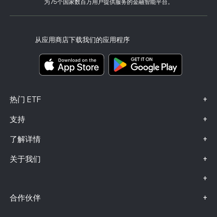
客户端漏洞
为75个国家数百万用户提供服务的金融智能平台。
监管
eToro Academy
联盟计划
可访问性
风险披露
eToro Club
出版商名称
条款和条件
投资保险
从应用商店下载我们的应用程序
关键信息文档
Smart Portfolios
投诉信息（FCA 客户）
+
热门 ETF
+
支持
+
了解详情
+
关于我们
+
+
合作伙伴