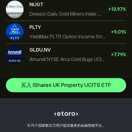
NUGT
+
13.97
%
Direxion Daily Gold Miners Index Bull 2X ETF
PLTY
+
9.01
%
YieldMax PLTR Option Income Strategy ETF
GLDU.NV
+
7.79
%
Amundi NYSE Arca Gold Bugs UCITS ETF Dist
iShares Silver Trust
iShares Semiconductor ETF
帮助中心
VanEck Vectors Semiconductor ETF
如何入金
买入 iShares UK Property UCITS ETF
CopyTrading 简介
Vanguard FTSE All World High Dividend Yield UCITS ETF
如何出金
负责任交易
iShares TIPS 0-5 UCITS ETF
选择 eToro 的理由
开设账户
什么是杠杆和保证金
Brazil Index MSCI Ishares
eToro 评价
如何验证账户
Cookie 政策
买卖说明
职业机会
客户服务
隐私政策
税务报告
邀请好友
我们的办事处
客户端漏洞
为75个国家数百万用户提供服务的金融智能平台。
监管
eToro Academy
联盟计划
可访问性