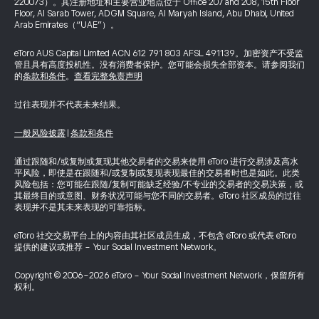
220073）。其注册地址和主要营业地点位于 Office 207 and 208, 15th Floor
Floor, Al Sarab Tower, ADGM Square, Al Maryah Island, Abu Dhabi, United
Arab Emirates（“UAE”）。
eToro AUS Capital Limited ACN 612 791 803 AFSL 491139。加密资产不受监
管且具有高度投机性。没有消费者保护。您可能会损失全部资本。请参阅我们
的
条款和条件
。
查看完整免责声明
过往表现并不代表未来结果。
一般风险披露
|
条款和条件
通过跟随和/或复制或复现其他交易者的交易来使用 eToro 进行交易涉及高水
平风险，即使是在跟随和/或复制或复现表现最佳的交易者时也是如此。此类
风险包括：您可能在跟随/复制可能缺乏经验/不专业的交易者的交易决策，或
其最终目的或意图、财务状况可能与您不同的交易者。eToro 社区成员的过往
表现并不是其未来表现的可靠指标。
eToro 社交交易平台上的内容由其社区成员生成，不包含 eToro 或代表 eToro
提供的建议或推荐 - Your Social Investment Network。
Copyright © 2006-2026 eToro - Your Social Investment Network，保留所有
权利。