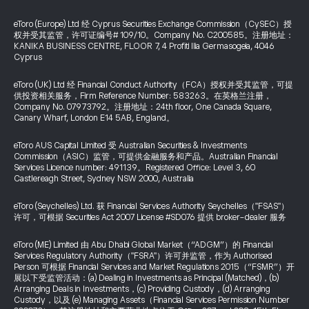
eToro (Europe) Ltd 经 Cyprus Securities Exchange Commission（CySEC）授
权并受其监管，许可证编号# 109/10。Company No. C200585。注册地址：
KANIKA BUSINESS CENTRE, FLOOR 7, 4 Profiti Ilia Germasogeia, 4046
Cyprus
eToro (UK) Ltd 经 Financial Conduct Authority（FCA）授权并受其监管，可提
供投资相关服务，Firm Reference Number: 583263。在英格兰注册，
Company No. 07973792。注册地址：24th floor, One Canada Square,
Canary Wharf, London E14 5AB, England。
eToro AUS Capital Limited 受 Australian Securities & Investments
Commission（ASIC）监管，可提供金融服务和产品。Australian Financial
Services Licence number: 491139。Registered Office: Level 3, 60
Castlereagh Street, Sydney NSW 2000, Australia
eToro (Seychelles) Ltd. 获 Financial Services Authority Seychelles（"FSAS"）
许可，可根据 Securities Act 2007 License #SD076 提供 broker-dealer 服务
eToro (ME) Limited 由 Abu Dhabi Global Market（“ADGM”）的 Financial
Services Regulatory Authority（"FSRA"）许可并监管，作为 Authorised
Person 可根据 Financial Services and Market Regulations 2015（“FSMR”）开
展以下受监管活动：(a) Dealing in Investments as Principal (Matched)，(b)
Arranging Deals in Investments，(c) Providing Custody，(d) Arranging
Custody，以及 (e) Managing Assets（Financial Services Permission Number