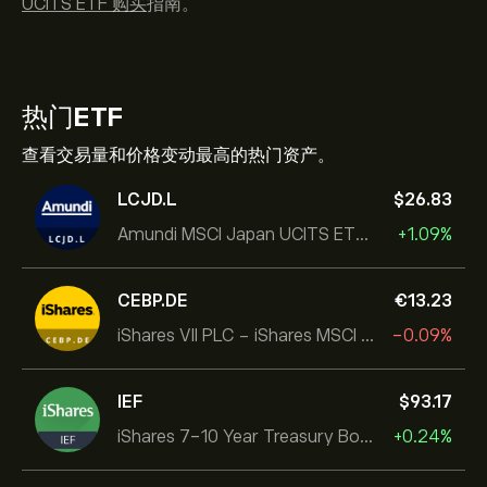
UCITS ETF 购买
指南。
热门
ETF
查看交易量和价格变动最高的热门资产。
LCJD.L
‎$‎26.83
Amundi MSCI Japan UCITS ETF Acc
+1.09%
CEBP.DE
‎€‎13.23
iShares VII PLC - iShares MSCI EMU USD Hedged UCITS ETF
-0.09%
IEF
‎$‎93.17
iShares 7-10 Year Treasury Bond ETF
+0.24%