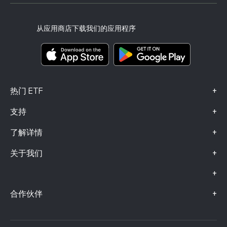
风险披露
eToro Club
出版商名称
条款和条件
投资保险
从应用商店下载我们的应用程序
关键信息文档
Smart Portfolios
投诉信息（FCA 客户）
+
热门 ETF
+
支持
+
了解详情
+
关于我们
+
+
合作伙伴