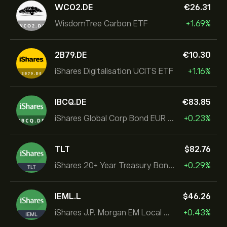
WCO2.DE
‎€‎26.31
WisdomTree Carbon ETF
+1.69%
2B79.DE
‎€‎10.30
iShares Digitalisation UCITS ETF
+1.16%
IBCQ.DE
‎€‎83.85
iShares Global Corp Bond EUR Hedged UCITS ETF Dist
+0.23%
TLT
‎$‎82.76
iShares 20+ Year Treasury Bond ETF
+0.29%
IEML.L
‎$‎46.26
iShares J.P. Morgan EM Local Govt Bond UCITS ETF
+0.43%