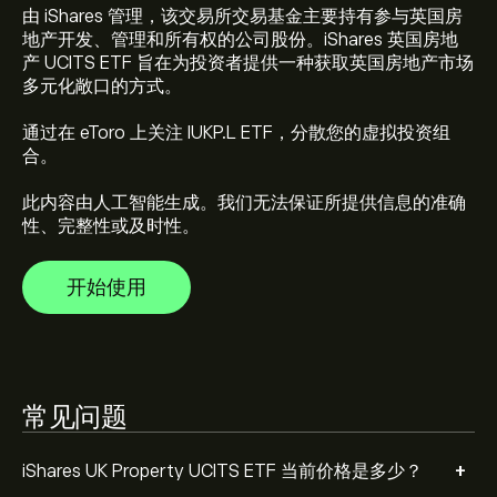
由 iShares 管理，该交易所交易基金主要持有参与英国房
地产开发、管理和所有权的公司股份。iShares 英国房地
产 UCITS ETF 旨在为投资者提供一种获取英国房地产市场
iShares UK Property UCITS ETF 历史最高价为
多元化敞口的方式。
709.2500‎p‎ 美元
通过在 eToro 上关注 IUKP.L ETF，分散您的虚拟投资组
选择 eToro 图表上的“1 天”或“1 周”时间范围，并将其缩
合。
小，就可以查看 iShares UK Property UCITS ETF 的历史
价格走势。iShares UK Property UCITS ETF 在过去一年
此内容由人工智能生成。我们无法保证所提供信息的准确
的价格区间为 51.98‎p‎。
性、完整性或及时性。
如欲购买 IUKP.L，请访问 eToro 网站的“iShares UK
Property UCITS ETF (IUKP.L)”页面。创建账户并入金后，
点击“交易”按钮并决定购买多少 iShares UK Property
开始使用
UCITS ETF。您也可以设定指令，在未来以特定价格购买
IUKP.L。
常见问题
+
iShares UK Property UCITS ETF 当前价格是多少？