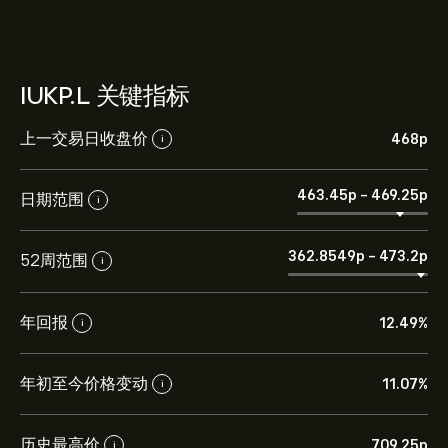
IUKP.L 关键指标
上一交易日收盘价
468‎p‎
i
463.45‎p‎
-
469.25‎p‎
日期范围
i
362.8549‎p‎
-
473.2‎p‎
52周范围
i
年回报
12.49%
i
年初至今价格变动
11.07%
i
历史最高价
709.25‎p‎
i