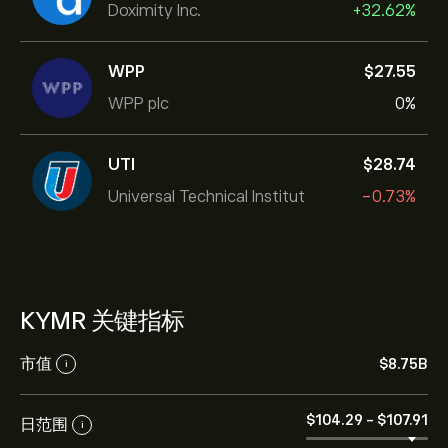
Doximity Inc.
+32.62%
WPP
‎$‎27.55
WPP plc
0%
UTI
‎$‎28.74
Universal Technical Institut
-0.73%
KYMR 关键指标
市值
‎$‎8.75B
i
‎$‎104.29
-
‎$‎107.91
日范围
i