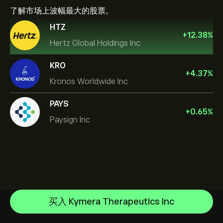
了解市场上波幅最大的股票。
HTZ
+
12.38
%
Hertz Global Holdings Inc
KRO
+
4.37
%
Kronos Worldwide Inc
PAYS
+
0.65
%
Paysign Inc
NVIDIA Corporation
Amazon.com Inc
帮助中心
Microsoft
如何入金
买入 Kymera Therapeutics Inc
CopyTrading 简介
Apple
如何出金
负责任交易
Meta Platforms Inc
选择 eToro 的理由