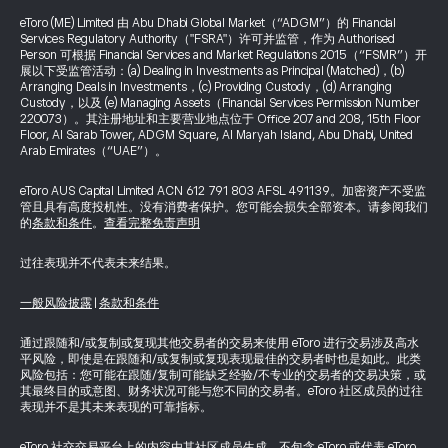
eToro (ME) Limited 由 Abu Dhabi Global Market（“ADGM”）的 Financial
Services Regulatory Authority（"FSRA"）许可并监管，作为 Authorised
Person 可根据 Financial Services and Market Regulations 2015（“FSMR”）开
展以下受监管活动：(a) Dealing in Investments as Principal (Matched)，(b)
Arranging Deals in Investments，(c) Providing Custody，(d) Arranging
Custody，以及 (e) Managing Assets（Financial Services Permission Number
220073）。其注册地址和主要营业地点位于 Office 207 and 208, 15th Floor
Floor, Al Sarab Tower, ADGM Square, Al Maryah Island, Abu Dhabi, United
Arab Emirates（“UAE”）。
eToro AUS Capital Limited ACN 612 791 803 AFSL 491139。加密资产不受监
管且具有高度投机性。没有消费者保护。您可能会损失全部资本。请参阅我们
的
条款和条件
。
查看完整免责声明
过往表现并不代表未来结果。
一般风险披露
|
条款和条件
通过跟随和/或复制或复现其他交易者的交易来使用 eToro 进行交易涉及高水
平风险，即使是在跟随和/或复制或复现表现最佳的交易者时也是如此。此类
风险包括：您可能在跟随/复制可能缺乏经验/不专业的交易者的交易决策，或
其最终目的或意图、财务状况可能与您不同的交易者。eToro 社区成员的过往
表现并不是其未来表现的可靠指标。
eToro 社交交易平台上的内容由其社区成员生成，不包含 eToro 或代表 eToro