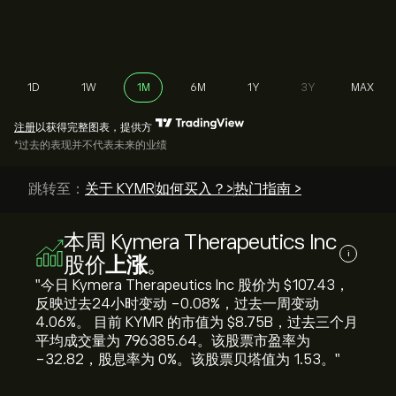
1D
1W
1M
6M
1Y
3Y
MAX
注册
以获得完整图表，提供方
*过去的表现并不代表未来的业绩
跳转至：
关于 KYMR
如何买入？>
热门指南 >
本周 Kymera Therapeutics Inc
i
股价
上涨
。
"今日 Kymera Therapeutics Inc 股价为 ‎$‎107.43，
反映过去24小时变动 ‎-0.08‎%，过去一周变动
‎4.06‎%。 目前 KYMR 的市值为 ‎$‎8.75B，过去三个月
平均成交量为 796385.64。该股票市盈率为
-32.82，股息率为 0%。该股票贝塔值为 1.53。"