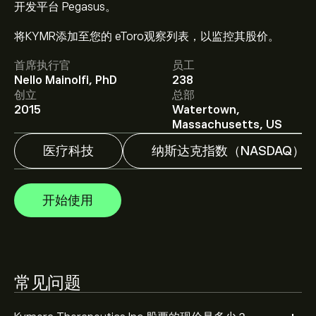
开发平台 Pegasus。
KYMR 现价为‎$‎107.43。
将KYMR添加至您的 eToro观察列表，以监控其股价。
首席执行官
员工
Kymera Therapeutics Inc 的平均价格目标为‎$‎107.43。
Nello Mainolfi, PhD
238
注册
eToro 以取得详细的分析师预测及价格目标。
创立
总部
2015
Watertown,
分析师根据市场趋势、财务报告和预期增长对Kymera
Massachusetts, US
Therapeutics Inc的预测。查看最新预测，了解未来价格
走势。
医疗科技
纳斯达克指数（NASDAQ）
Kymera Therapeutics Inc 市值为 ‎$‎8.75B 美元
开始使用
根据 16 位分析师在过去三个月对 KYMR 的建议，总体共
识是 大量买入。
常见问题