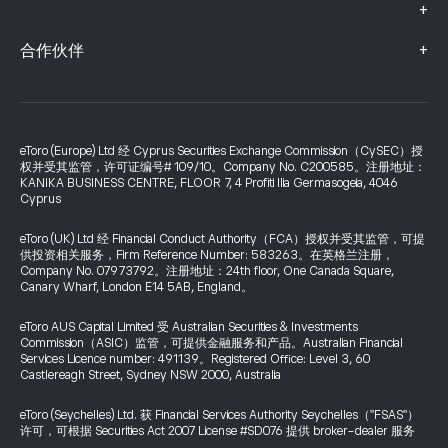
+
+
合作伙伴
eToro (Europe) Ltd 经 Cyprus Securities Exchange Commission（CySEC）授
权并受其监管，许可证编号# 109/10。Company No. C200585。注册地址：
KANIKA BUSINESS CENTRE, FLOOR 7, 4 Profiti Ilia Germasogeia, 4046
Cyprus
eToro (UK) Ltd 经 Financial Conduct Authority（FCA）授权并受其监管，可提
供投资相关服务，Firm Reference Number: 583263。在英格兰注册，
Company No. 07973792。注册地址：24th floor, One Canada Square,
Canary Wharf, London E14 5AB, England。
eToro AUS Capital Limited 受 Australian Securities & Investments
Commission（ASIC）监管，可提供金融服务和产品。Australian Financial
Services Licence number: 491139。Registered Office: Level 3, 60
Castlereagh Street, Sydney NSW 2000, Australia
eToro (Seychelles) Ltd. 获 Financial Services Authority Seychelles（"FSAS"）
许可，可根据 Securities Act 2007 License #SD076 提供 broker-dealer 服务