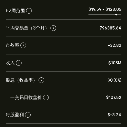
‎$‎19.59
-
‎$‎123.05
52周范围
i
平均交易量（3个月）
796385.64
i
市盈率
-32.82
i
收入
‎$‎105M
i
股息（收益率）
‎$‎0 (0%)
i
上一交易日收盘价
‎$‎107.52
i
每股盈利
‎$‎-3.24
i