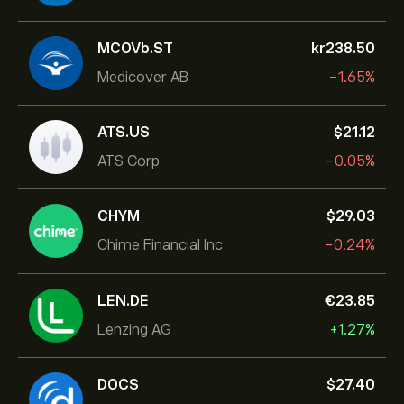
MCOVb.ST
‎kr‎238.50
Medicover AB
-1.65%
ATS.US
‎$‎21.12
ATS Corp
-0.05%
CHYM
‎$‎29.03
Chime Financial Inc
-0.24%
LEN.DE
‎€‎23.85
Lenzing AG
+1.27%
DOCS
‎$‎27.40