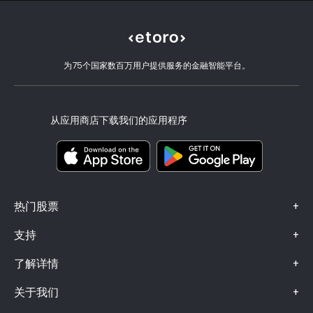
开设账户
什么是杠杆和保证金
Micron Technology, Inc.
eToro 评价
如何验证账户
Cookie 政策
买卖说明
职业机会
客户服务
隐私政策
税务报告
邀请好友
我们的办事处
客户端漏洞
为75个国家数百万用户提供服务的金融智能平台。
监管
eToro Academy
联盟计划
可访问性
风险披露
eToro Club
出版商名称
条款和条件
投资保险
从应用商店下载我们的应用程序
关键信息文档
Smart Portfolios
投诉信息（FCA 客户）
+
热门股票
+
支持
+
了解详情
+
关于我们